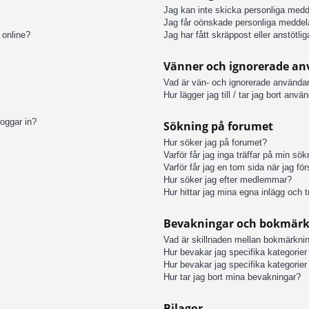
Jag kan inte skicka personliga med
Jag får oönskade personliga meddel
 online?
Jag har fått skräppost eller anstötl
Vänner och ignorerade a
Vad är vän- och ignorerade användar
Hur lägger jag till / tar jag bort anv
loggar in?
Sökning på forumet
Hur söker jag på forumet?
Varför får jag inga träffar på min sö
Varför får jag en tom sida när jag fö
Hur söker jag efter medlemmar?
Hur hittar jag mina egna inlägg och t
Bevakningar och bokmär
Vad är skillnaden mellan bokmärkni
Hur bevakar jag specifika kategorier 
Hur bevakar jag specifika kategorier 
Hur tar jag bort mina bevakningar?
Bilagor