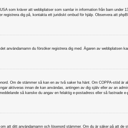
USA som kräver att webbplatser som samlar in information från barn under 13 år
ker registrera dig på, kontakta ett juridiskt ombud för hjälp. Observera att ph
dit det användarnamn du försöker registrera dig med. Ägaren av webbplatsen kan
senord. Om de stämmer så kan en av två saker ha hänt. Om COPPA-stöd är akti
eringar aktiveras innan de kan användas, antingen av dig själv eller av an admi
stmeddelande så kanske du angav en felaktig e-postadress eller så fastnade e-
a dig om att ditt användarnamn och lösenord stämmer. Om du är säker på att de s