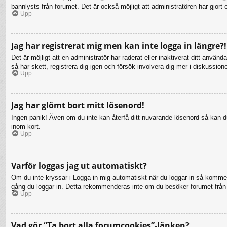
bannlysts från forumet. Det är också möjligt att administratören har gjort 
Upp
Jag har registrerat mig men kan inte logga in längre?!
Det är möjligt att en administratör har raderat eller inaktiverat ditt a
så har skett, registrera dig igen och försök involvera dig mer i diskussion
Upp
Jag har glömt bort mitt lösenord!
Ingen panik! Även om du inte kan återfå ditt nuvarande lösenord så kan du 
inom kort.
Upp
Varför loggas jag ut automatiskt?
Om du inte kryssar i Logga in mig automatiskt när du loggar in så kommer d
gång du loggar in. Detta rekommenderas inte om du besöker forumet från en
Upp
Vad gör “Ta bort alla forumcookies”-länken?