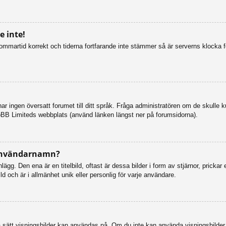
 inte!
n sommartid korrekt och tiderna fortfarande inte stämmer så är serverns klocka 
så har ingen översatt forumet till ditt språk. Fråga administratören om de skulle
pBB Limiteds webbplats (använd länken längst ner på forumsidorna).
 användarnamn?
g. Den ena är en titelbild, oftast är dessa bilder i form av stjärnor, prickar 
d och är i allmänhet unik eller personlig för varje användare.
vilka sätt visningsbilder kan användas på. Om du inte kan använda visningsbilde