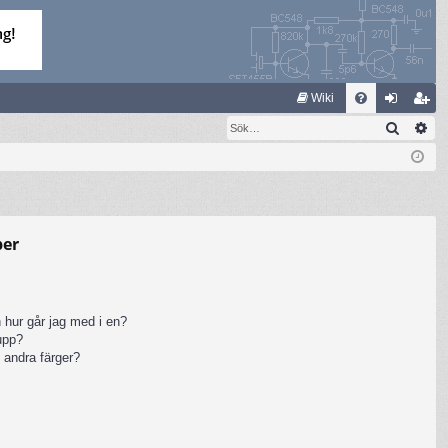
S
Wiki
Sök
Av
FA
og
li
Q
ga
m
in
ed
le
per
m
 hur går jag med i en?
rupp?
 andra färger?