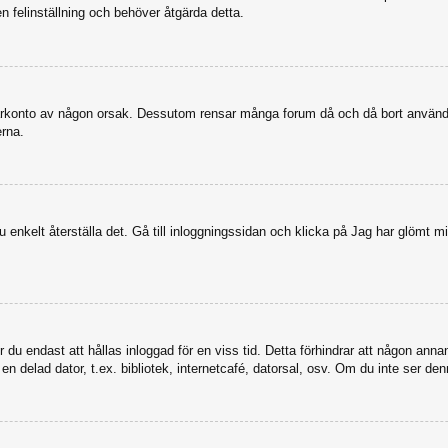
en felinställning och behöver åtgärda detta.
nvändarkonto av någon orsak. Dessutom rensar många forum då och då bort anvä
erna.
enkelt återställa det. Gå till inloggningssidan och klicka på Jag har glömt mi
u endast att hållas inloggad för en viss tid. Detta förhindrar att någon annan 
 delad dator, t.ex. bibliotek, internetcafé, datorsal, osv. Om du inte ser den