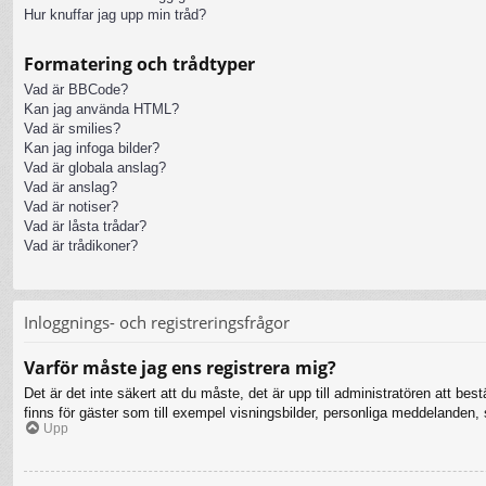
Hur knuffar jag upp min tråd?
Formatering och trådtyper
Vad är BBCode?
Kan jag använda HTML?
Vad är smilies?
Kan jag infoga bilder?
Vad är globala anslag?
Vad är anslag?
Vad är notiser?
Vad är låsta trådar?
Vad är trådikoner?
Inloggnings- och registreringsfrågor
Varför måste jag ens registrera mig?
Det är det inte säkert att du måste, det är upp till administratören att bes
finns för gäster som till exempel visningsbilder, personliga meddelanden
Upp