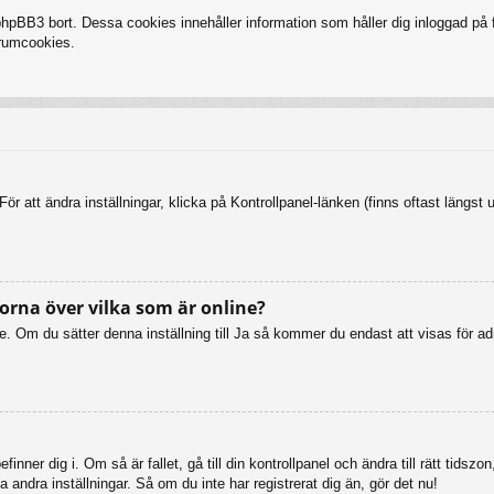
BB3 bort. Dessa cookies innehåller information som håller dig inloggad på fo
forumcookies.
ör att ändra inställningar, klicka på Kontrollpanel-länken (finns oftast längst 
orna över vilka som är online?
online. Om du sätter denna inställning till Ja så kommer du endast att visas fö
inner dig i. Om så är fallet, gå till din kontrollpanel och ändra till rätt tid
 andra inställningar. Så om du inte har registrerat dig än, gör det nu!