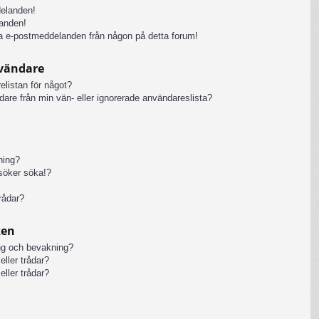
delanden!
anden!
iga e-postmeddelanden från någon på detta forum!
nvändare
elistan för något?
ändare från min vän- eller ignorerade användareslista?
kning?
rsöker söka!?
rådar?
ken
ng och bevakning?
eller trådar?
eller trådar?