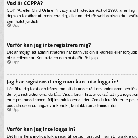
Vad är COPPA?
COPPA, eller Child Online Privacy and Protection Act of 1998, är en lag i 
dig som försöker att registrera dig, eller om det rör webbplatsen du försö
som helst juridiskt.
Upp
Varför kan jag inte registrera mig?
Det är möjligt att administratören har bannlyst din IP-adress eller förbju
blir medlemmar. Kontakta en administratör för hjälp.
Upp
Jag har registrerat mig men kan inte logga in!
Försäkra dig först och främst om att du anger rätt användarnamn och lö
du följa instruktionerna du fått. Vissa forum kräver också att nya registr
ett e-postmeddelande, följ instruktionerna i det. Om du inte fått ett e-po
postadressen du angav var korrekt, kontakta en administratör.
Upp
Varför kan jag inte logga in?
Det finns flera möjliga förklaringar till detta. Först och främst, försäkr