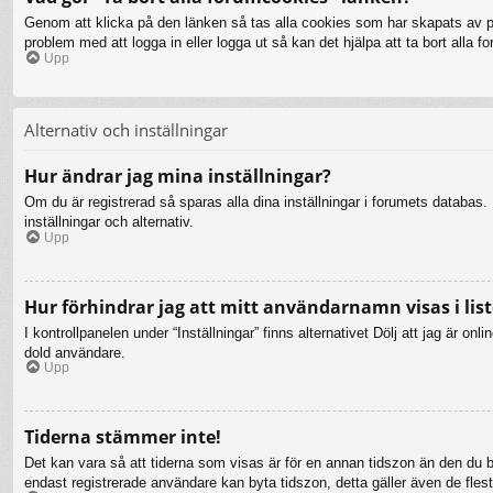
Genom att klicka på den länken så tas alla cookies som har skapats av php
problem med att logga in eller logga ut så kan det hjälpa att ta bort alla 
Upp
Alternativ och inställningar
Hur ändrar jag mina inställningar?
Om du är registrerad så sparas alla dina inställningar i forumets databas. F
inställningar och alternativ.
Upp
Hur förhindrar jag att mitt användarnamn visas i list
I kontrollpanelen under “Inställningar” finns alternativet Dölj att jag är 
dold användare.
Upp
Tiderna stämmer inte!
Det kan vara så att tiderna som visas är för en annan tidszon än den du bef
endast registrerade användare kan byta tidszon, detta gäller även de flesta