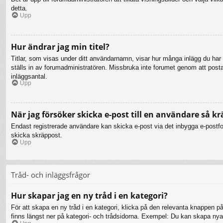
detta.
Upp
Hur ändrar jag min titel?
Titlar, som visas under ditt användarnamn, visar hur många inlägg du har gj
ställs in av forumadministratören. Missbruka inte forumet genom att posta i
inläggsantal.
Upp
När jag försöker skicka e-post till en användare så kr
Endast registrerade användare kan skicka e-post via det inbygga e-postfor
skicka skräppost.
Upp
Tråd- och inläggsfrågor
Hur skapar jag en ny tråd i en kategori?
För att skapa en ny tråd i en kategori, klicka på den relevanta knappen på
finns längst ner på kategori- och trådsidorna. Exempel: Du kan skapa nya t