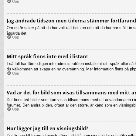
Upp
Jag ändrade tidszon men tiderna stämmer fortfarande
Om du är säker på att du har valt rätt tidszon och att du har har ställt i
åtgärda det.
Upp
Mitt språk finns inte med i listan!
I så fall har förmodligen inte administratören installerat ditt språk eller 
du välkommen att skapa en ny översättning. Mer information finns på ph
Upp
Vad är det för bild som visas tillsammans med mitt
Det finns två bilder som kan visas tillsammans med ett användarnamn i inläg
forumet. Den andra bilden, oftast är den större, är känd som en visningsbil
Upp
Hur lägger jag till en visningsbild?
Det är upp till forumadministratören att tillåta visningsbilder och välja 