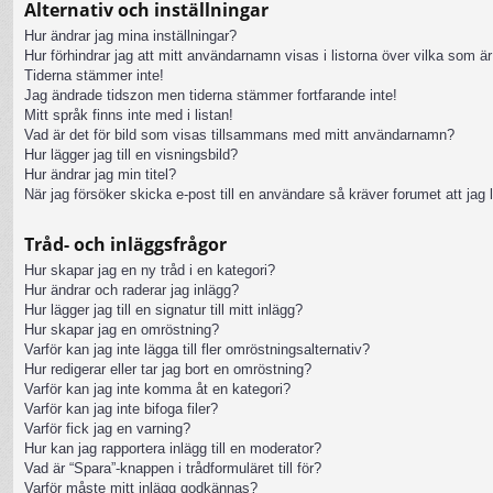
Alternativ och inställningar
Hur ändrar jag mina inställningar?
Hur förhindrar jag att mitt användarnamn visas i listorna över vilka som är
Tiderna stämmer inte!
Jag ändrade tidszon men tiderna stämmer fortfarande inte!
Mitt språk finns inte med i listan!
Vad är det för bild som visas tillsammans med mitt användarnamn?
Hur lägger jag till en visningsbild?
Hur ändrar jag min titel?
När jag försöker skicka e-post till en användare så kräver forumet att jag 
Tråd- och inläggsfrågor
Hur skapar jag en ny tråd i en kategori?
Hur ändrar och raderar jag inlägg?
Hur lägger jag till en signatur till mitt inlägg?
Hur skapar jag en omröstning?
Varför kan jag inte lägga till fler omröstningsalternativ?
Hur redigerar eller tar jag bort en omröstning?
Varför kan jag inte komma åt en kategori?
Varför kan jag inte bifoga filer?
Varför fick jag en varning?
Hur kan jag rapportera inlägg till en moderator?
Vad är “Spara”-knappen i trådformuläret till för?
Varför måste mitt inlägg godkännas?