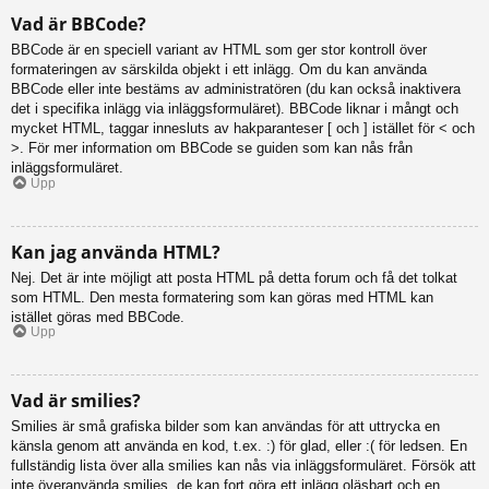
Vad är BBCode?
BBCode är en speciell variant av HTML som ger stor kontroll över
formateringen av särskilda objekt i ett inlägg. Om du kan använda
BBCode eller inte bestäms av administratören (du kan också inaktivera
det i specifika inlägg via inläggsformuläret). BBCode liknar i mångt och
mycket HTML, taggar innesluts av hakparanteser [ och ] istället för < och
>. För mer information om BBCode se guiden som kan nås från
inläggsformuläret.
Upp
Kan jag använda HTML?
Nej. Det är inte möjligt att posta HTML på detta forum och få det tolkat
som HTML. Den mesta formatering som kan göras med HTML kan
istället göras med BBCode.
Upp
Vad är smilies?
Smilies är små grafiska bilder som kan användas för att uttrycka en
känsla genom att använda en kod, t.ex. :) för glad, eller :( för ledsen. En
fullständig lista över alla smilies kan nås via inläggsformuläret. Försök att
inte överanvända smilies, de kan fort göra ett inlägg oläsbart och en