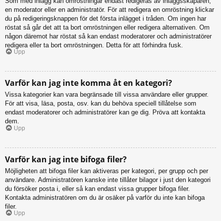
Som med inlägg kan omröstningar endast redigeras av inläggsskaparen,
en moderator eller en administratör. För att redigera en omröstning klickar
du på redigeringsknappen för det första inlägget i tråden. Om ingen har
röstat så går det att ta bort omröstningen eller redigera alternativen. Om
någon däremot har röstat så kan endast moderatorer och administratörer
redigera eller ta bort omröstningen. Detta för att förhindra fusk.
Upp
Varför kan jag inte komma åt en kategori?
Vissa kategorier kan vara begränsade till vissa användare eller grupper.
För att visa, läsa, posta, osv. kan du behöva speciell tillåtelse som
endast moderatorer och administratörer kan ge dig. Pröva att kontakta
dem.
Upp
Varför kan jag inte bifoga filer?
Möjligheten att bifoga filer kan aktiveras per kategori, per grupp och per
användare. Administratören kanske inte tillåter bilagor i just den kategori
du försöker posta i, eller så kan endast vissa grupper bifoga filer.
Kontakta administratören om du är osäker på varför du inte kan bifoga
filer.
Upp