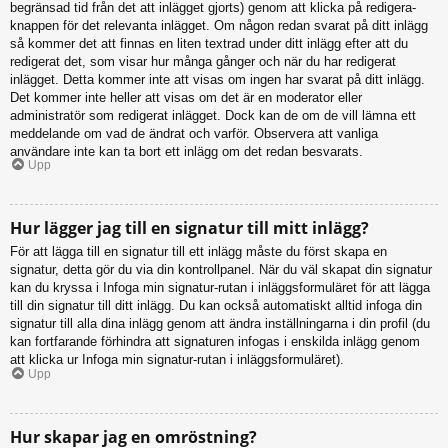
begränsad tid från det att inlägget gjorts) genom att klicka på redigera-
knappen för det relevanta inlägget. Om någon redan svarat på ditt inlägg
så kommer det att finnas en liten textrad under ditt inlägg efter att du
redigerat det, som visar hur många gånger och när du har redigerat
inlägget. Detta kommer inte att visas om ingen har svarat på ditt inlägg.
Det kommer inte heller att visas om det är en moderator eller
administratör som redigerat inlägget. Dock kan de om de vill lämna ett
meddelande om vad de ändrat och varför. Observera att vanliga
användare inte kan ta bort ett inlägg om det redan besvarats.
Upp
Hur lägger jag till en signatur till mitt inlägg?
För att lägga till en signatur till ett inlägg måste du först skapa en
signatur, detta gör du via din kontrollpanel. När du väl skapat din signatur
kan du kryssa i Infoga min signatur-rutan i inläggsformuläret för att lägga
till din signatur till ditt inlägg. Du kan också automatiskt alltid infoga din
signatur till alla dina inlägg genom att ändra inställningarna i din profil (du
kan fortfarande förhindra att signaturen infogas i enskilda inlägg genom
att klicka ur Infoga min signatur-rutan i inläggsformuläret).
Upp
Hur skapar jag en omröstning?