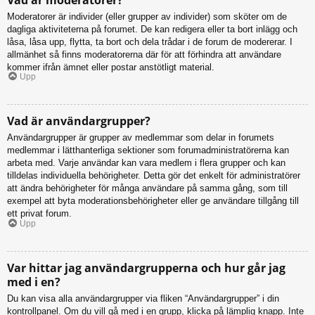
Moderatorer är individer (eller grupper av individer) som sköter om de
dagliga aktiviteterna på forumet. De kan redigera eller ta bort inlägg och
låsa, låsa upp, flytta, ta bort och dela trådar i de forum de modererar. I
allmänhet så finns moderatorerna där för att förhindra att användare
kommer ifrån ämnet eller postar anstötligt material.
Upp
Vad är användargrupper?
Användargrupper är grupper av medlemmar som delar in forumets
medlemmar i lätthanterliga sektioner som forumadministratörerna kan
arbeta med. Varje användar kan vara medlem i flera grupper och kan
tilldelas individuella behörigheter. Detta gör det enkelt för administratörer
att ändra behörigheter för många användare på samma gång, som till
exempel att byta moderationsbehörigheter eller ge användare tillgång till
ett privat forum.
Upp
Var hittar jag användargrupperna och hur går jag
med i en?
Du kan visa alla användargrupper via fliken “Användargrupper” i din
kontrollpanel. Om du vill gå med i en grupp, klicka på lämplig knapp. Inte