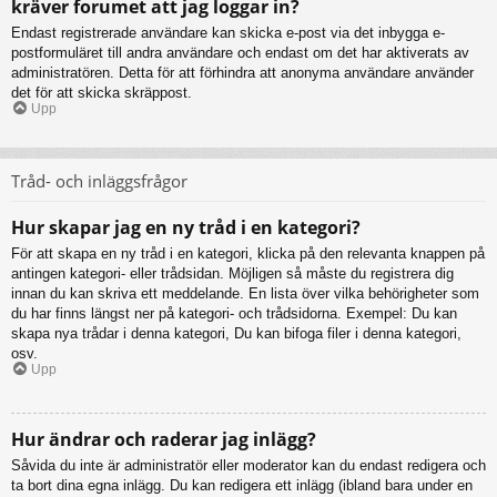
kräver forumet att jag loggar in?
Endast registrerade användare kan skicka e-post via det inbygga e-
postformuläret till andra användare och endast om det har aktiverats av
administratören. Detta för att förhindra att anonyma användare använder
det för att skicka skräppost.
Upp
Tråd- och inläggsfrågor
Hur skapar jag en ny tråd i en kategori?
För att skapa en ny tråd i en kategori, klicka på den relevanta knappen på
antingen kategori- eller trådsidan. Möjligen så måste du registrera dig
innan du kan skriva ett meddelande. En lista över vilka behörigheter som
du har finns längst ner på kategori- och trådsidorna. Exempel: Du kan
skapa nya trådar i denna kategori, Du kan bifoga filer i denna kategori,
osv.
Upp
Hur ändrar och raderar jag inlägg?
Såvida du inte är administratör eller moderator kan du endast redigera och
ta bort dina egna inlägg. Du kan redigera ett inlägg (ibland bara under en