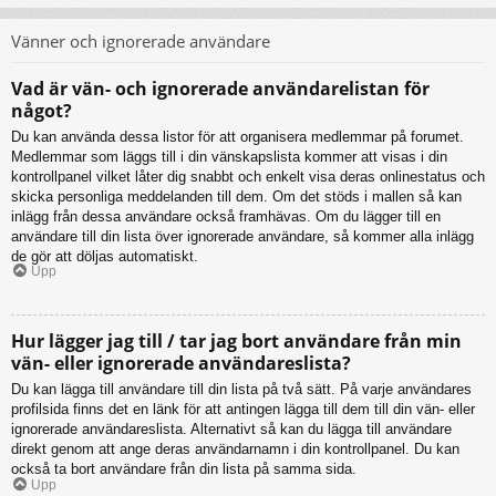
Vänner och ignorerade användare
Vad är vän- och ignorerade användarelistan för
något?
Du kan använda dessa listor för att organisera medlemmar på forumet.
Medlemmar som läggs till i din vänskapslista kommer att visas i din
kontrollpanel vilket låter dig snabbt och enkelt visa deras onlinestatus och
skicka personliga meddelanden till dem. Om det stöds i mallen så kan
inlägg från dessa användare också framhävas. Om du lägger till en
användare till din lista över ignorerade användare, så kommer alla inlägg
de gör att döljas automatiskt.
Upp
Hur lägger jag till / tar jag bort användare från min
vän- eller ignorerade användareslista?
Du kan lägga till användare till din lista på två sätt. På varje användares
profilsida finns det en länk för att antingen lägga till dem till din vän- eller
ignorerade användareslista. Alternativt så kan du lägga till användare
direkt genom att ange deras användarnamn i din kontrollpanel. Du kan
också ta bort användare från din lista på samma sida.
Upp