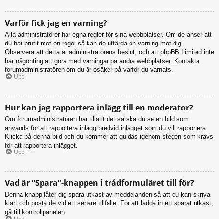
Varför fick jag en varning?
Alla administratörer har egna regler för sina webbplatser. Om de anser att
du har brutit mot en regel så kan de utfärda en varning mot dig.
Observera att detta är administratörens beslut, och att phpBB Limited inte
har någonting att göra med varningar på andra webbplatser. Kontakta
forumadministratören om du är osäker på varför du varnats.
Upp
Hur kan jag rapportera inlägg till en moderator?
Om forumadministratören har tillåtit det så ska du se en bild som
används för att rapportera inlägg bredvid inlägget som du vill rapportera.
Klicka på denna bild och du kommer att guidas igenom stegen som krävs
för att rapportera inlägget.
Upp
Vad är “Spara”-knappen i trådformuläret till för?
Denna knapp låter dig spara utkast av meddelanden så att du kan skriva
klart och posta de vid ett senare tillfälle. För att ladda in ett sparat utkast,
gå till kontrollpanelen.
Upp