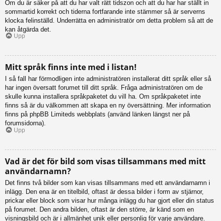
Om du är säker på att du har valt rätt tidszon och att du har har ställt in
sommartid korrekt och tiderna fortfarande inte stämmer så är serverns
klocka felinställd. Underrätta en administratör om detta problem så att de
kan åtgärda det.
Upp
Mitt språk finns inte med i listan!
I så fall har förmodligen inte administratören installerat ditt språk eller så
har ingen översatt forumet till ditt språk. Fråga administratören om de
skulle kunna installera språkpaketet du vill ha. Om språkpaketet inte
finns så är du välkommen att skapa en ny översättning. Mer information
finns på phpBB Limiteds webbplats (använd länken längst ner på
forumsidorna).
Upp
Vad är det för bild som visas tillsammans med mitt
användarnamn?
Det finns två bilder som kan visas tillsammans med ett användarnamn i
inlägg. Den ena är en titelbild, oftast är dessa bilder i form av stjärnor,
prickar eller block som visar hur många inlägg du har gjort eller din status
på forumet. Den andra bilden, oftast är den större, är känd som en
visningsbild och är i allmänhet unik eller personlig för varje användare.