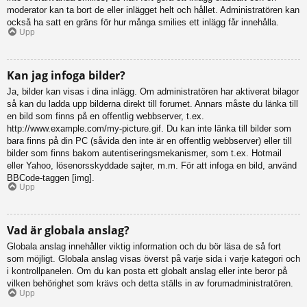
moderator kan ta bort de eller inlägget helt och hållet. Administratören kan
också ha satt en gräns för hur många smilies ett inlägg får innehålla.
Upp
Kan jag infoga bilder?
Ja, bilder kan visas i dina inlägg. Om administratören har aktiverat bilagor
så kan du ladda upp bilderna direkt till forumet. Annars måste du länka till
en bild som finns på en offentlig webbserver, t.ex.
http://www.example.com/my-picture.gif. Du kan inte länka till bilder som
bara finns på din PC (såvida den inte är en offentlig webbserver) eller till
bilder som finns bakom autentiseringsmekanismer, som t.ex. Hotmail
eller Yahoo, lösenorsskyddade sajter, m.m. För att infoga en bild, använd
BBCode-taggen [img].
Upp
Vad är globala anslag?
Globala anslag innehåller viktig information och du bör läsa de så fort
som möjligt. Globala anslag visas överst på varje sida i varje kategori och
i kontrollpanelen. Om du kan posta ett globalt anslag eller inte beror på
vilken behörighet som krävs och detta ställs in av forumadministratören.
Upp