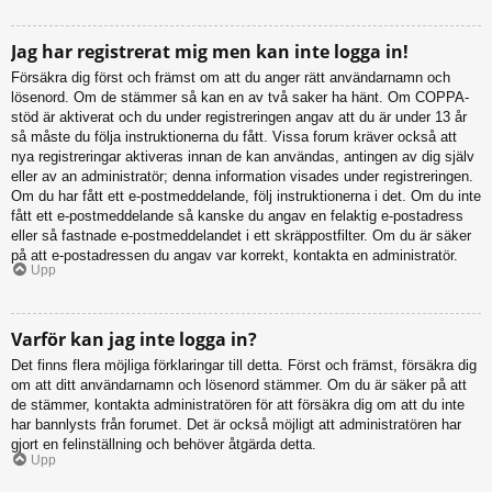
Jag har registrerat mig men kan inte logga in!
Försäkra dig först och främst om att du anger rätt användarnamn och
lösenord. Om de stämmer så kan en av två saker ha hänt. Om COPPA-
stöd är aktiverat och du under registreringen angav att du är under 13 år
så måste du följa instruktionerna du fått. Vissa forum kräver också att
nya registreringar aktiveras innan de kan användas, antingen av dig själv
eller av an administratör; denna information visades under registreringen.
Om du har fått ett e-postmeddelande, följ instruktionerna i det. Om du inte
fått ett e-postmeddelande så kanske du angav en felaktig e-postadress
eller så fastnade e-postmeddelandet i ett skräppostfilter. Om du är säker
på att e-postadressen du angav var korrekt, kontakta en administratör.
Upp
Varför kan jag inte logga in?
Det finns flera möjliga förklaringar till detta. Först och främst, försäkra dig
om att ditt användarnamn och lösenord stämmer. Om du är säker på att
de stämmer, kontakta administratören för att försäkra dig om att du inte
har bannlysts från forumet. Det är också möjligt att administratören har
gjort en felinställning och behöver åtgärda detta.
Upp