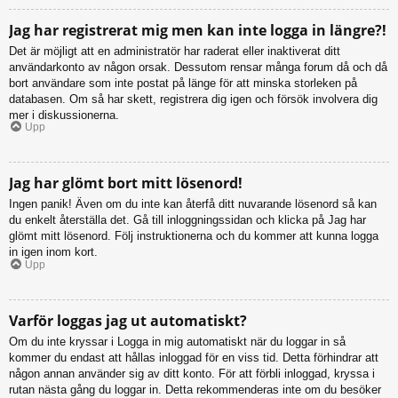
Jag har registrerat mig men kan inte logga in längre?!
Det är möjligt att en administratör har raderat eller inaktiverat ditt
användarkonto av någon orsak. Dessutom rensar många forum då och då
bort användare som inte postat på länge för att minska storleken på
databasen. Om så har skett, registrera dig igen och försök involvera dig
mer i diskussionerna.
Upp
Jag har glömt bort mitt lösenord!
Ingen panik! Även om du inte kan återfå ditt nuvarande lösenord så kan
du enkelt återställa det. Gå till inloggningssidan och klicka på Jag har
glömt mitt lösenord. Följ instruktionerna och du kommer att kunna logga
in igen inom kort.
Upp
Varför loggas jag ut automatiskt?
Om du inte kryssar i Logga in mig automatiskt när du loggar in så
kommer du endast att hållas inloggad för en viss tid. Detta förhindrar att
någon annan använder sig av ditt konto. För att förbli inloggad, kryssa i
rutan nästa gång du loggar in. Detta rekommenderas inte om du besöker