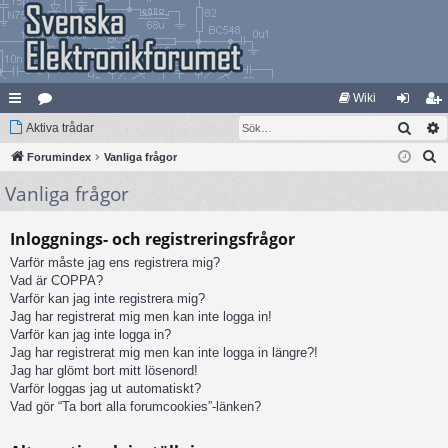
Wiki
Sök
na
Aktiva trådar
at
og
li
S
bb
Forumindex
eg
Vanliga frågor
ga
m
ö
Vanliga frågor
lä
ori
in
ed
k
nk
er
le
Inloggnings- och registreringsfrågor
ar
m
Varför måste jag ens registrera mig?
Vad är COPPA?
Varför kan jag inte registrera mig?
Jag har registrerat mig men kan inte logga in!
Varför kan jag inte logga in?
Jag har registrerat mig men kan inte logga in längre?!
Jag har glömt bort mitt lösenord!
Varför loggas jag ut automatiskt?
Vad gör “Ta bort alla forumcookies”-länken?