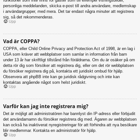
funktioner som inte finns för gäster som till exempel visningsbilder,
personliga meddelanden, skicka e-post till andra användare, medlemskap
i användargrupper, med mera. Det tar endast några minuter att registrera
sig, så det rekommenderas.
Upp
Vad är COPPA?
COPPA, eller Child Online Privacy and Protection Act of 1998, är en lag i
USA som kräver att webbplatser som samlar in information från barn
under 13 år har skriftligt tillstånd från föräldrarna. Om du är osäker på om
detta rör dig som försöker att registrera dig, eller om det rör webbplatsen
du försöker registrera dig på, kontakta ett juridiskt ombud för hjälp.
Observera att phpBB inte kan ge juridisk rådgivning och inte kan
kontaktas angående något som helst juridiskt.
Upp
Varför kan jag inte registrera mig?
Det är möjligt att administratören har bannlyst din IP-adress eller förbjudit
det användarnamn du försöker registrera dig med. Ägaren av webbplatsen
kan också ha inaktiverat nyregistreringar för att förhindra att nya besökare
blir medlemmar. Kontakta en administratör för hjälp.
Upp