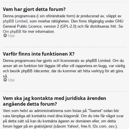
Vem har gjort detta forum?
Denna programvara (i sin oförändrade form) är producerad av, släppt av
phpBB Limited
, som innehar rättigheten. Den finns tillgänglig under GNU
General Public Licence, version 2 (GPL-2.0) och får distribueras fritt. Se
Om phpBB
för mer information.
Upp
Varför finns inte funktionen X?
Denna programvara har gjorts och licensierats av phpBB Limited. Om du
anser att en funktion bör läggas till eller vill rapportera en bugg, var vänlig
och besök phpBB Idécenter, där du kommer att hitta verktyg för att göra
så.
Upp
Vem ska jag kontakta med juridiska ärenden
angående detta forum?
Vem som helst av administratörerna som listas på “Teamet”-sidan bör
vara lämpliga att kontakta med dina klagomål. Om du inte får något svar
på detta sätt så kan du kontakta ägaren av domänen eller, om detta
forum ligger på en gratistjänst (såsom Yahoo!, free.fr, f2s.com, osv.),