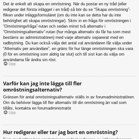
Det är enkelt att skapa en omröstning. När du postar en ny tråd (eller
redigerar det första inlägget i en tråd) så bör du se “Skapa omröstning”-
fliken under inläggsformuläret (om du inte kan se detta har du inte
behörighet att skapa omröstningar). Skriv in en fråga för omröstningen i
“Omröstningsfråga”-rutan och sedan minst två alternativ i
“Omröstningsalternativ”-rutan (hur många alternativ du får ha som mest
bestäms av administratören) med varje alternativ separerat med en
radbrytning. Du kan också välja det antal val användaren får välja under
“Alternativ per användare”, en gräns för hur länge omröstningen ska vara
(0 för en omröstning som aldrig tar slut) och till sist kan du välja om
användarna får ändra sin röst.
Upp
Varför kan jag inte lägga till fler
omröstningsalternativ?
Gränsen för antal omröstningsalternativ ställs in av forumadministratören.
Om du behöver lägga till fler alternativ till din omröstning än vad som
tillåts, kontakta en forumadministratör.
Upp
Hur redigerar eller tar jag bort en omröstning?