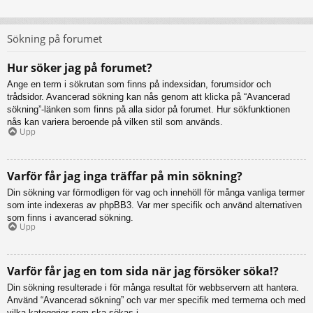
Sökning på forumet
Hur söker jag på forumet?
Ange en term i sökrutan som finns på indexsidan, forumsidor och
trådsidor. Avancerad sökning kan nås genom att klicka på “Avancerad
sökning”-länken som finns på alla sidor på forumet. Hur sökfunktionen
nås kan variera beroende på vilken stil som används.
Upp
Varför får jag inga träffar på min sökning?
Din sökning var förmodligen för vag och innehöll för många vanliga termer
som inte indexeras av phpBB3. Var mer specifik och använd alternativen
som finns i avancerad sökning.
Upp
Varför får jag en tom sida när jag försöker söka!?
Din sökning resulterade i för många resultat för webbservern att hantera.
Använd “Avancerad sökning” och var mer specifik med termerna och med
vilka kategorier som ska sökas i.