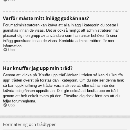
Varför måste mitt inlägg godkännas?
Forumadministratören kan kräva att alla inlägg i kategorin du postar i
granskas innan de visas. Det är också möjligt att administratören har
placerat dig i en grupp av användare som han anser behöver få sina
inlägg granskade innan de visas. Kontakta administratören för mer
information.
Upp
Hur knuffar jag upp min tråd?
Genom att klicka på “Knuffa upp tråd”-länken i tråden så kan du "knuffa
upp" tråden överst på förstasidan i kategorin. Om du inte ser denna länk
så kan uppknuffning av trådar vara inaktiverat, eller så har inte den
krävda tidsgränsen uppnåts än. Det går också att knuffa upp en tråd
genom att helt enkelt svara på den. Försäkra dig dock först om att du
följer forumreglerna.
Upp
Formatering och trådtyper