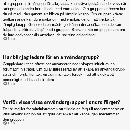
alla grupper är tillgängliga för alla, vissa kan kräva godkännande, vissa är
stängda och andra kan till och med vara dolda. Om gruppen är öppen kan
du gå med i den genom att klicka på lämplig knapp. Om gruppen kräver
godkännande kan du ansöka om medlemskap genom att klicka på
lämplig knapp. Gruppledaren måste godkänna din ansökan och de kan
fråga dig varför du vill gå med i gruppen. Besvära inte en gruppledare om
de inte godkänner din ansökan, de har sina anledningar.
Upp
Hur blir jag ledare för en användargrupp?
Gruppledare utses oftast när användargrupper skapas initialt av en
forumadministratör. Om du är intresserad av att skapa en användargrupp
så är din första kontakt en administratör, försök med att skicka ett
personligt meddelande till dem.
Upp
Varför visas vissa användargrupper i andra färger?
Det är möjligt för administratören att tilldela en färg till medlemmar av en
viss användargrupp för att göra det enkelt att känna igen medlemmar i
den gruppen.
Upp