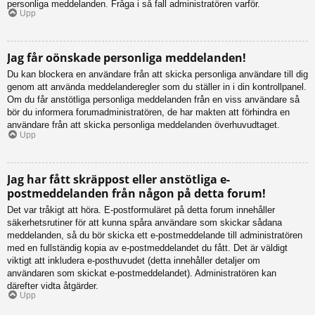
personliga meddelanden. Fråga i så fall administratören varför.
Upp
Jag får oönskade personliga meddelanden!
Du kan blockera en användare från att skicka personliga användare till dig
genom att använda meddelanderegler som du ställer in i din kontrollpanel.
Om du får anstötliga personliga meddelanden från en viss användare så
bör du informera forumadministratören, de har makten att förhindra en
användare från att skicka personliga meddelanden överhuvudtaget.
Upp
Jag har fått skräppost eller anstötliga e-
postmeddelanden från någon på detta forum!
Det var tråkigt att höra. E-postformuläret på detta forum innehåller
säkerhetsrutiner för att kunna spåra användare som skickar sådana
meddelanden, så du bör skicka ett e-postmeddelande till administratören
med en fullständig kopia av e-postmeddelandet du fått. Det är väldigt
viktigt att inkludera e-posthuvudet (detta innehåller detaljer om
användaren som skickat e-postmeddelandet). Administratören kan
därefter vidta åtgärder.
Upp