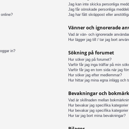
Jag kan inte skicka personliga med
Jag får oönskade personliga meddel
 online?
Jag har fått skräppost eller anstötl
Vänner och ignorerade a
Vad är vän- och ignorerade användar
Hur lägger jag till / tar jag bort anv
loggar in?
Sökning på forumet
Hur söker jag på forumet?
Varför får jag inga träffar på min sö
Varför får jag en tom sida när jag fö
Hur söker jag efter medlemmar?
Hur hittar jag mina egna inlägg och t
Bevakningar och bokmär
Vad är skillnaden mellan bokmärkni
Hur bevakar jag specifika kategorier 
Hur bevakar jag specifika kategorier 
Hur tar jag bort mina bevakningar?
Bilagor