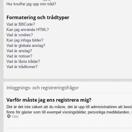
Hur knuffar jag upp min tråd?
Formatering och trådtyper
Vad är BBCode?
Kan jag använda HTML?
Vad är smilies?
Kan jag infoga bilder?
Vad är globala anslag?
Vad är anslag?
Vad är notiser?
Vad är låsta trådar?
Vad är trådikoner?
Inloggnings- och registreringsfrågor
Varför måste jag ens registrera mig?
Det är det inte säkert att du måste, det är upp till administratören att bes
finns för gäster som till exempel visningsbilder, personliga meddelanden
Upp