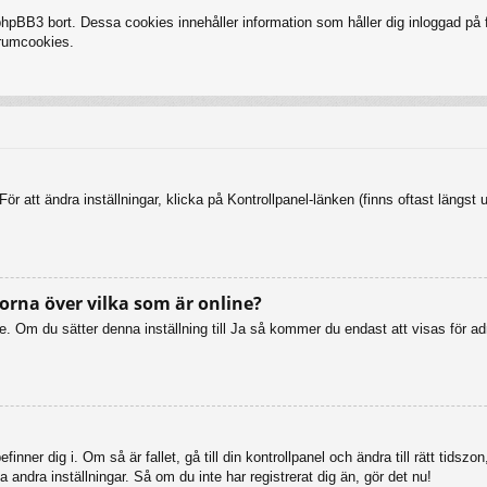
BB3 bort. Dessa cookies innehåller information som håller dig inloggad på fo
forumcookies.
ör att ändra inställningar, klicka på Kontrollpanel-länken (finns oftast längst 
orna över vilka som är online?
online. Om du sätter denna inställning till Ja så kommer du endast att visas fö
inner dig i. Om så är fallet, gå till din kontrollpanel och ändra till rätt tid
 andra inställningar. Så om du inte har registrerat dig än, gör det nu!