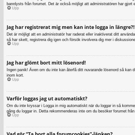
bannlysts från forumet. Det är också möjligt att administratören har gjort 
Upp
Jag har registrerat mig men kan inte logga in längre?!
Det är möjligt att en administratör har raderat eller inaktiverat ditt a
så har skett, registrera dig igen och försök involvera dig mer i diskussion
Upp
Jag har glömt bort mitt lösenord!
Ingen panik! Även om du inte kan återfå ditt nuvarande lösenord så kan du 
inom kort.
Upp
Varför loggas jag ut automatiskt?
Om du inte kryssar i Logga in mig automatiskt när du loggar in så kommer d
gång du loggar in. Detta rekommenderas inte om du besöker forumet från en
Upp
Vad gör “Ta bort alla forumcookies”-länken?