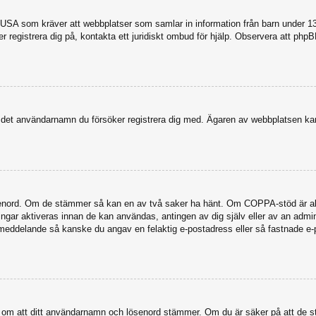
USA som kräver att webbplatser som samlar in information från barn under 13 år
ker registrera dig på, kontakta ett juridiskt ombud för hjälp. Observera att ph
dit det användarnamn du försöker registrera dig med. Ägaren av webbplatsen kan
senord. Om de stämmer så kan en av två saker ha hänt. Om COPPA-stöd är akti
eringar aktiveras innan de kan användas, antingen av dig själv eller av an admi
stmeddelande så kanske du angav en felaktig e-postadress eller så fastnade e-
a dig om att ditt användarnamn och lösenord stämmer. Om du är säker på att de s