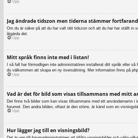
Upp
Jag ändrade tidszon men tiderna stämmer fortfarande
Om du är säker på att du har valt rätt tidszon och att du har har ställt i
åtgärda det.
Upp
Mitt språk finns inte med i listan!
I så fall har förmodligen inte administratören installerat ditt språk eller 
du välkommen att skapa en ny översättning. Mer information finns på ph
Upp
Vad är det för bild som visas tillsammans med mitt
Det finns två bilder som kan visas tillsammans med ett användarnamn i inläg
forumet. Den andra bilden, oftast är den större, är känd som en visningsbil
Upp
Hur lägger jag till en visningsbild?
Det är upp till forumadministratören att tillåta visningsbilder och välja 