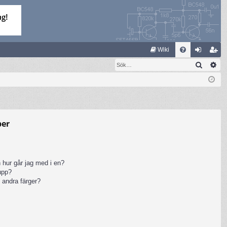
S
Wiki
Sök
Av
FA
og
li
Q
ga
m
in
ed
le
per
m
 hur går jag med i en?
rupp?
 andra färger?