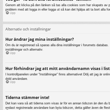
Genom att klicka på den länken så tas alla cookies som har skapats av php
problem med att logga in eller logga ut så kan det hjälpa att ta bort alla 
Upp
Alternativ och inställningar
Hur ändrar jag mina inställningar?
Om du är registrerad så sparas alla dina inställningar i forumets databas. F
inställningar och alternativ.
Upp
Hur förhindrar jag att mitt användarnamn visas i list
I kontrollpanelen under “Inställningar” finns alternativet Dölj att jag är 
dold användare.
Upp
Tiderna stämmer inte!
Det kan vara så att tiderna som visas är för en annan tidszon än den du bef
endast registrerade användare kan byta tidszon, detta gäller även de flesta