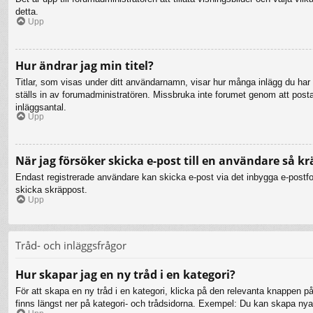
detta.
Upp
Hur ändrar jag min titel?
Titlar, som visas under ditt användarnamn, visar hur många inlägg du har gj
ställs in av forumadministratören. Missbruka inte forumet genom att posta i
inläggsantal.
Upp
När jag försöker skicka e-post till en användare så kr
Endast registrerade användare kan skicka e-post via det inbygga e-postfor
skicka skräppost.
Upp
Tråd- och inläggsfrågor
Hur skapar jag en ny tråd i en kategori?
För att skapa en ny tråd i en kategori, klicka på den relevanta knappen på
finns längst ner på kategori- och trådsidorna. Exempel: Du kan skapa nya t