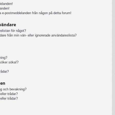
delanden!
anden!
iga e-postmeddelanden från någon på detta forum!
nvändare
elistan för något?
ändare från min vän- eller ignorerade användareslista?
kning?
rsöker söka!?
rådar?
ken
ng och bevakning?
eller trådar?
eller trådar?