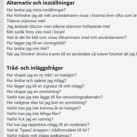
Alternativ och inställningar
Hur ändrar jag mina inställningar?
Hur förhindrar jag att mitt användarnamn visas i listorna över vilka som är
Tiderna stämmer inte!
Jag ändrade tidszon men tiderna stämmer fortfarande inte!
Mitt språk finns inte med i listan!
Vad är det för bild som visas tillsammans med mitt användarnamn?
Hur lägger jag till en visningsbild?
Hur ändrar jag min titel?
När jag försöker skicka e-post till en användare så kräver forumet att jag 
Tråd- och inläggsfrågor
Hur skapar jag en ny tråd i en kategori?
Hur ändrar och raderar jag inlägg?
Hur lägger jag till en signatur till mitt inlägg?
Hur skapar jag en omröstning?
Varför kan jag inte lägga till fler omröstningsalternativ?
Hur redigerar eller tar jag bort en omröstning?
Varför kan jag inte komma åt en kategori?
Varför kan jag inte bifoga filer?
Varför fick jag en varning?
Hur kan jag rapportera inlägg till en moderator?
Vad är “Spara”-knappen i trådformuläret till för?
Varför måste mitt inlägg godkännas?