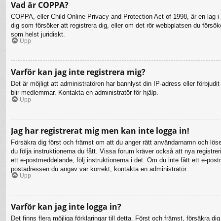
Vad är COPPA?
COPPA, eller Child Online Privacy and Protection Act of 1998, är en lag i 
dig som försöker att registrera dig, eller om det rör webbplatsen du försö
som helst juridiskt.
Upp
Varför kan jag inte registrera mig?
Det är möjligt att administratören har bannlyst din IP-adress eller förbju
blir medlemmar. Kontakta en administratör för hjälp.
Upp
Jag har registrerat mig men kan inte logga in!
Försäkra dig först och främst om att du anger rätt användarnamn och lö
du följa instruktionerna du fått. Vissa forum kräver också att nya registr
ett e-postmeddelande, följ instruktionerna i det. Om du inte fått ett e-po
postadressen du angav var korrekt, kontakta en administratör.
Upp
Varför kan jag inte logga in?
Det finns flera möjliga förklaringar till detta. Först och främst, försäkr