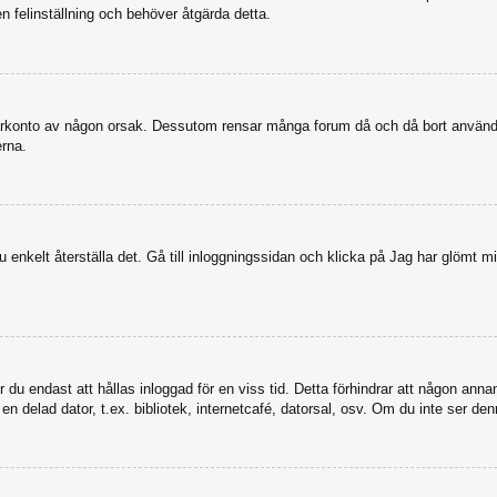
en felinställning och behöver åtgärda detta.
nvändarkonto av någon orsak. Dessutom rensar många forum då och då bort anvä
erna.
enkelt återställa det. Gå till inloggningssidan och klicka på Jag har glömt mi
u endast att hållas inloggad för en viss tid. Detta förhindrar att någon annan 
 delad dator, t.ex. bibliotek, internetcafé, datorsal, osv. Om du inte ser den