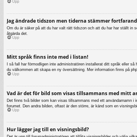
Upp
Jag ändrade tidszon men tiderna stämmer fortfarande
Om du är säker på att du har valt rätt tidszon och att du har har ställt i
åtgärda det.
Upp
Mitt språk finns inte med i listan!
I så fall har förmodligen inte administratören installerat ditt språk eller 
du välkommen att skapa en ny översättning. Mer information finns på ph
Upp
Vad är det för bild som visas tillsammans med mitt
Det finns två bilder som kan visas tillsammans med ett användarnamn i inläg
forumet. Den andra bilden, oftast är den större, är känd som en visningsbil
Upp
Hur lägger jag till en visningsbild?
Det är upp till forumadministratören att tillåta visningsbilder och välja 