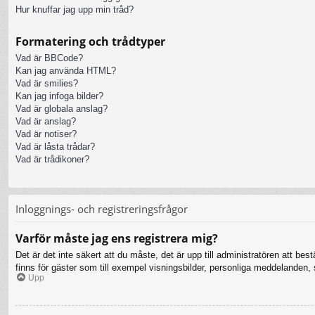
Hur knuffar jag upp min tråd?
Formatering och trådtyper
Vad är BBCode?
Kan jag använda HTML?
Vad är smilies?
Kan jag infoga bilder?
Vad är globala anslag?
Vad är anslag?
Vad är notiser?
Vad är låsta trådar?
Vad är trådikoner?
Inloggnings- och registreringsfrågor
Varför måste jag ens registrera mig?
Det är det inte säkert att du måste, det är upp till administratören att bes
finns för gäster som till exempel visningsbilder, personliga meddelanden
Upp