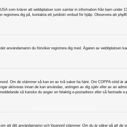
USA som kräver att webbplatser som samlar in information från barn under 13 år
ker registrera dig på, kontakta ett juridiskt ombud för hjälp. Observera att ph
dit det användarnamn du försöker registrera dig med. Ägaren av webbplatsen kan
senord. Om de stämmer så kan en av två saker ha hänt. Om COPPA-stöd är akti
eringar aktiveras innan de kan användas, antingen av dig själv eller av an admi
stmeddelande så kanske du angav en felaktig e-postadress eller så fastnade e-
a dig om att ditt användarnamn och lösenord stämmer. Om du är säker på att de s