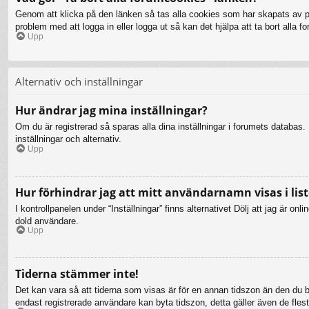
Genom att klicka på den länken så tas alla cookies som har skapats av php
problem med att logga in eller logga ut så kan det hjälpa att ta bort alla 
Upp
Alternativ och inställningar
Hur ändrar jag mina inställningar?
Om du är registrerad så sparas alla dina inställningar i forumets databas. F
inställningar och alternativ.
Upp
Hur förhindrar jag att mitt användarnamn visas i list
I kontrollpanelen under “Inställningar” finns alternativet Dölj att jag är 
dold användare.
Upp
Tiderna stämmer inte!
Det kan vara så att tiderna som visas är för en annan tidszon än den du bef
endast registrerade användare kan byta tidszon, detta gäller även de flesta