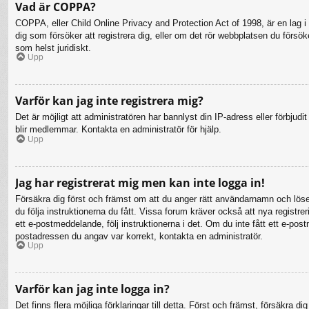
Vad är COPPA?
COPPA, eller Child Online Privacy and Protection Act of 1998, är en lag i 
dig som försöker att registrera dig, eller om det rör webbplatsen du försö
som helst juridiskt.
Upp
Varför kan jag inte registrera mig?
Det är möjligt att administratören har bannlyst din IP-adress eller förbju
blir medlemmar. Kontakta en administratör för hjälp.
Upp
Jag har registrerat mig men kan inte logga in!
Försäkra dig först och främst om att du anger rätt användarnamn och lö
du följa instruktionerna du fått. Vissa forum kräver också att nya registr
ett e-postmeddelande, följ instruktionerna i det. Om du inte fått ett e-po
postadressen du angav var korrekt, kontakta en administratör.
Upp
Varför kan jag inte logga in?
Det finns flera möjliga förklaringar till detta. Först och främst, försäkr