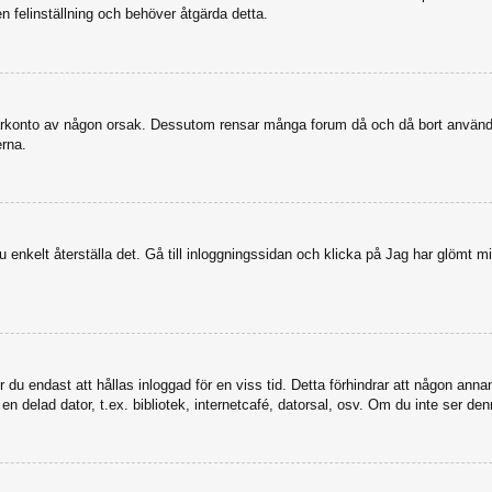
en felinställning och behöver åtgärda detta.
nvändarkonto av någon orsak. Dessutom rensar många forum då och då bort anvä
erna.
enkelt återställa det. Gå till inloggningssidan och klicka på Jag har glömt mi
u endast att hållas inloggad för en viss tid. Detta förhindrar att någon annan 
 delad dator, t.ex. bibliotek, internetcafé, datorsal, osv. Om du inte ser den