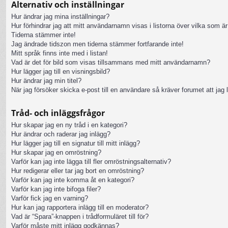
Alternativ och inställningar
Hur ändrar jag mina inställningar?
Hur förhindrar jag att mitt användarnamn visas i listorna över vilka som är
Tiderna stämmer inte!
Jag ändrade tidszon men tiderna stämmer fortfarande inte!
Mitt språk finns inte med i listan!
Vad är det för bild som visas tillsammans med mitt användarnamn?
Hur lägger jag till en visningsbild?
Hur ändrar jag min titel?
När jag försöker skicka e-post till en användare så kräver forumet att jag 
Tråd- och inläggsfrågor
Hur skapar jag en ny tråd i en kategori?
Hur ändrar och raderar jag inlägg?
Hur lägger jag till en signatur till mitt inlägg?
Hur skapar jag en omröstning?
Varför kan jag inte lägga till fler omröstningsalternativ?
Hur redigerar eller tar jag bort en omröstning?
Varför kan jag inte komma åt en kategori?
Varför kan jag inte bifoga filer?
Varför fick jag en varning?
Hur kan jag rapportera inlägg till en moderator?
Vad är “Spara”-knappen i trådformuläret till för?
Varför måste mitt inlägg godkännas?