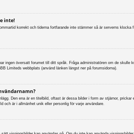
 inte!
n sommartid korrekt och tiderna fortfarande inte stämmer så är serverns klocka 
så har ingen översatt forumet till ditt språk. Fråga administratören om de skulle
pBB Limiteds webbplats (använd länken längst ner på forumsidorna).
 användarnamn?
g. Den ena är en titelbild, oftast är dessa bilder i form av stjärnor, prickar 
d och är i allmänhet unik eller personlig för varje användare.
vilka sätt visningsbilder kan användas på. Om du inte kan använda visningsbilde