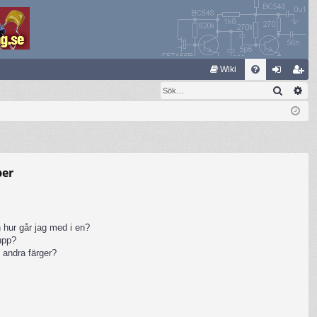
S
Wiki
Sök
Av
FA
og
li
Q
ga
m
in
ed
le
per
m
 hur går jag med i en?
rupp?
 andra färger?