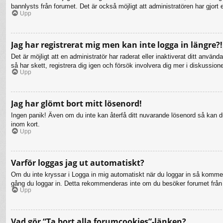
bannlysts från forumet. Det är också möjligt att administratören har gjort 
Upp
Jag har registrerat mig men kan inte logga in längre?!
Det är möjligt att en administratör har raderat eller inaktiverat ditt a
så har skett, registrera dig igen och försök involvera dig mer i diskussion
Upp
Jag har glömt bort mitt lösenord!
Ingen panik! Även om du inte kan återfå ditt nuvarande lösenord så kan du 
inom kort.
Upp
Varför loggas jag ut automatiskt?
Om du inte kryssar i Logga in mig automatiskt när du loggar in så kommer d
gång du loggar in. Detta rekommenderas inte om du besöker forumet från en
Upp
Vad gör “Ta bort alla forumcookies”-länken?