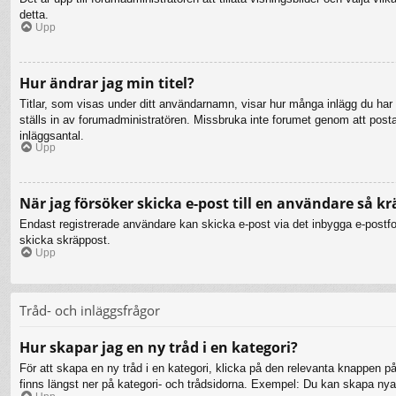
detta.
Upp
Hur ändrar jag min titel?
Titlar, som visas under ditt användarnamn, visar hur många inlägg du har gj
ställs in av forumadministratören. Missbruka inte forumet genom att posta i
inläggsantal.
Upp
När jag försöker skicka e-post till en användare så kr
Endast registrerade användare kan skicka e-post via det inbygga e-postfor
skicka skräppost.
Upp
Tråd- och inläggsfrågor
Hur skapar jag en ny tråd i en kategori?
För att skapa en ny tråd i en kategori, klicka på den relevanta knappen på
finns längst ner på kategori- och trådsidorna. Exempel: Du kan skapa nya t