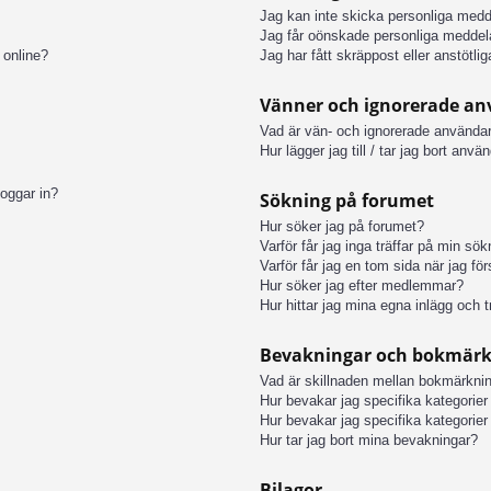
Jag kan inte skicka personliga med
Jag får oönskade personliga meddel
 online?
Jag har fått skräppost eller anstötl
Vänner och ignorerade a
Vad är vän- och ignorerade användar
Hur lägger jag till / tar jag bort anv
loggar in?
Sökning på forumet
Hur söker jag på forumet?
Varför får jag inga träffar på min sö
Varför får jag en tom sida när jag fö
Hur söker jag efter medlemmar?
Hur hittar jag mina egna inlägg och t
Bevakningar och bokmär
Vad är skillnaden mellan bokmärkni
Hur bevakar jag specifika kategorier 
Hur bevakar jag specifika kategorier 
Hur tar jag bort mina bevakningar?
Bilagor