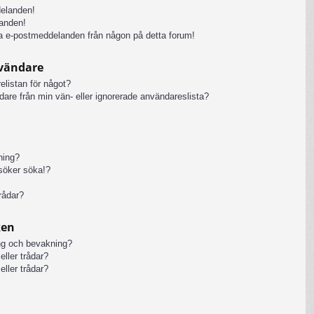
delanden!
anden!
iga e-postmeddelanden från någon på detta forum!
nvändare
elistan för något?
ändare från min vän- eller ignorerade användareslista?
kning?
rsöker söka!?
rådar?
ken
ng och bevakning?
eller trådar?
eller trådar?