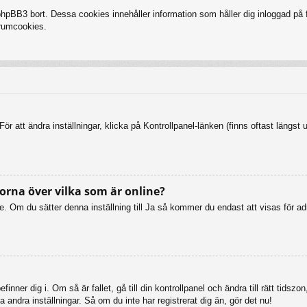
BB3 bort. Dessa cookies innehåller information som håller dig inloggad på fo
forumcookies.
ör att ändra inställningar, klicka på Kontrollpanel-länken (finns oftast längst 
orna över vilka som är online?
online. Om du sätter denna inställning till Ja så kommer du endast att visas fö
inner dig i. Om så är fallet, gå till din kontrollpanel och ändra till rätt tid
 andra inställningar. Så om du inte har registrerat dig än, gör det nu!