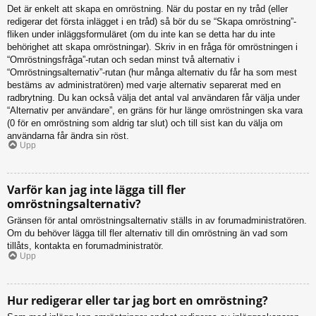
Det är enkelt att skapa en omröstning. När du postar en ny tråd (eller
redigerar det första inlägget i en tråd) så bör du se “Skapa omröstning”-
fliken under inläggsformuläret (om du inte kan se detta har du inte
behörighet att skapa omröstningar). Skriv in en fråga för omröstningen i
“Omröstningsfråga”-rutan och sedan minst två alternativ i
“Omröstningsalternativ”-rutan (hur många alternativ du får ha som mest
bestäms av administratören) med varje alternativ separerat med en
radbrytning. Du kan också välja det antal val användaren får välja under
“Alternativ per användare”, en gräns för hur länge omröstningen ska vara
(0 för en omröstning som aldrig tar slut) och till sist kan du välja om
användarna får ändra sin röst.
Upp
Varför kan jag inte lägga till fler
omröstningsalternativ?
Gränsen för antal omröstningsalternativ ställs in av forumadministratören.
Om du behöver lägga till fler alternativ till din omröstning än vad som
tillåts, kontakta en forumadministratör.
Upp
Hur redigerar eller tar jag bort en omröstning?