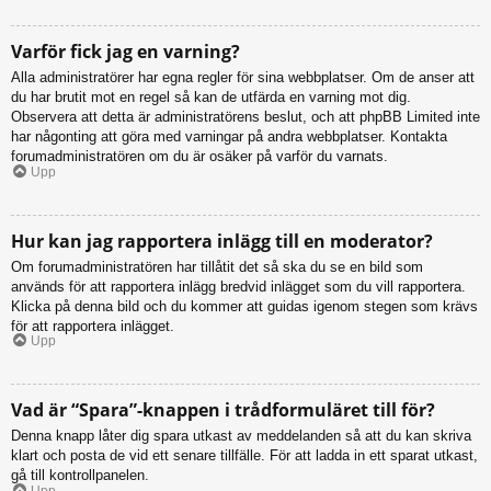
Varför fick jag en varning?
Alla administratörer har egna regler för sina webbplatser. Om de anser att
du har brutit mot en regel så kan de utfärda en varning mot dig.
Observera att detta är administratörens beslut, och att phpBB Limited inte
har någonting att göra med varningar på andra webbplatser. Kontakta
forumadministratören om du är osäker på varför du varnats.
Upp
Hur kan jag rapportera inlägg till en moderator?
Om forumadministratören har tillåtit det så ska du se en bild som
används för att rapportera inlägg bredvid inlägget som du vill rapportera.
Klicka på denna bild och du kommer att guidas igenom stegen som krävs
för att rapportera inlägget.
Upp
Vad är “Spara”-knappen i trådformuläret till för?
Denna knapp låter dig spara utkast av meddelanden så att du kan skriva
klart och posta de vid ett senare tillfälle. För att ladda in ett sparat utkast,
gå till kontrollpanelen.
Upp