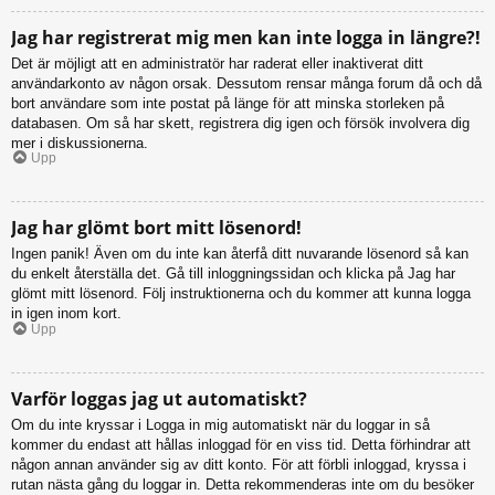
Jag har registrerat mig men kan inte logga in längre?!
Det är möjligt att en administratör har raderat eller inaktiverat ditt
användarkonto av någon orsak. Dessutom rensar många forum då och då
bort användare som inte postat på länge för att minska storleken på
databasen. Om så har skett, registrera dig igen och försök involvera dig
mer i diskussionerna.
Upp
Jag har glömt bort mitt lösenord!
Ingen panik! Även om du inte kan återfå ditt nuvarande lösenord så kan
du enkelt återställa det. Gå till inloggningssidan och klicka på Jag har
glömt mitt lösenord. Följ instruktionerna och du kommer att kunna logga
in igen inom kort.
Upp
Varför loggas jag ut automatiskt?
Om du inte kryssar i Logga in mig automatiskt när du loggar in så
kommer du endast att hållas inloggad för en viss tid. Detta förhindrar att
någon annan använder sig av ditt konto. För att förbli inloggad, kryssa i
rutan nästa gång du loggar in. Detta rekommenderas inte om du besöker