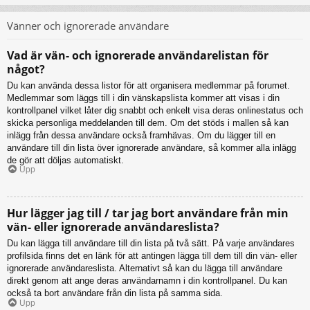
Vänner och ignorerade användare
Vad är vän- och ignorerade användarelistan för
något?
Du kan använda dessa listor för att organisera medlemmar på forumet.
Medlemmar som läggs till i din vänskapslista kommer att visas i din
kontrollpanel vilket låter dig snabbt och enkelt visa deras onlinestatus och
skicka personliga meddelanden till dem. Om det stöds i mallen så kan
inlägg från dessa användare också framhävas. Om du lägger till en
användare till din lista över ignorerade användare, så kommer alla inlägg
de gör att döljas automatiskt.
Upp
Hur lägger jag till / tar jag bort användare från min
vän- eller ignorerade användareslista?
Du kan lägga till användare till din lista på två sätt. På varje användares
profilsida finns det en länk för att antingen lägga till dem till din vän- eller
ignorerade användareslista. Alternativt så kan du lägga till användare
direkt genom att ange deras användarnamn i din kontrollpanel. Du kan
också ta bort användare från din lista på samma sida.
Upp