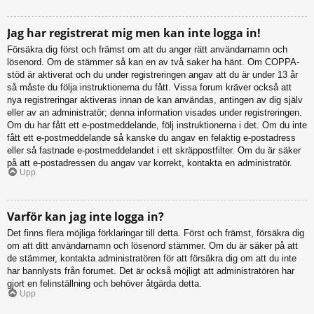
Jag har registrerat mig men kan inte logga in!
Försäkra dig först och främst om att du anger rätt användarnamn och
lösenord. Om de stämmer så kan en av två saker ha hänt. Om COPPA-
stöd är aktiverat och du under registreringen angav att du är under 13 år
så måste du följa instruktionerna du fått. Vissa forum kräver också att
nya registreringar aktiveras innan de kan användas, antingen av dig själv
eller av an administratör; denna information visades under registreringen.
Om du har fått ett e-postmeddelande, följ instruktionerna i det. Om du inte
fått ett e-postmeddelande så kanske du angav en felaktig e-postadress
eller så fastnade e-postmeddelandet i ett skräppostfilter. Om du är säker
på att e-postadressen du angav var korrekt, kontakta en administratör.
Upp
Varför kan jag inte logga in?
Det finns flera möjliga förklaringar till detta. Först och främst, försäkra dig
om att ditt användarnamn och lösenord stämmer. Om du är säker på att
de stämmer, kontakta administratören för att försäkra dig om att du inte
har bannlysts från forumet. Det är också möjligt att administratören har
gjort en felinställning och behöver åtgärda detta.
Upp