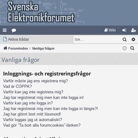
Wiki
Sök
na
Aktiva trådar
at
og
li
S
bb
Forumindex
eg
Vanliga frågor
ga
m
ö
Vanliga frågor
lä
ori
in
ed
k
nk
er
le
Inloggnings- och registreringsfrågor
ar
m
Varför måste jag ens registrera mig?
Vad är COPPA?
Varför kan jag inte registrera mig?
Jag har registrerat mig men kan inte logga in!
Varför kan jag inte logga in?
Jag har registrerat mig men kan inte logga in längre?!
Jag har glömt bort mitt lösenord!
Varför loggas jag ut automatiskt?
Vad gör “Ta bort alla forumcookies”-länken?