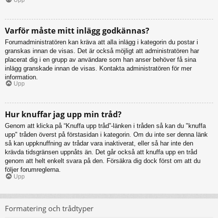
Varför måste mitt inlägg godkännas?
Forumadministratören kan kräva att alla inlägg i kategorin du postar i
granskas innan de visas. Det är också möjligt att administratören har
placerat dig i en grupp av användare som han anser behöver få sina
inlägg granskade innan de visas. Kontakta administratören för mer
information.
Upp
Hur knuffar jag upp min tråd?
Genom att klicka på “Knuffa upp tråd”-länken i tråden så kan du "knuffa
upp" tråden överst på förstasidan i kategorin. Om du inte ser denna länk
så kan uppknuffning av trådar vara inaktiverat, eller så har inte den
krävda tidsgränsen uppnåts än. Det går också att knuffa upp en tråd
genom att helt enkelt svara på den. Försäkra dig dock först om att du
följer forumreglerna.
Upp
Formatering och trådtyper