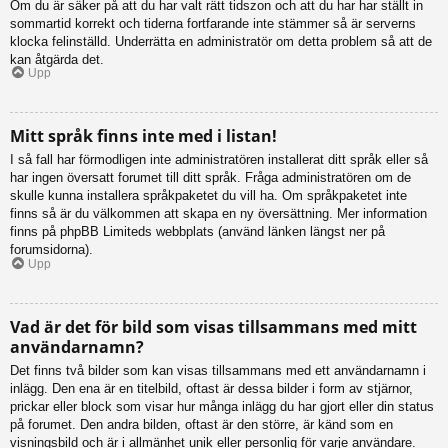
Om du är säker på att du har valt rätt tidszon och att du har har ställt in
sommartid korrekt och tiderna fortfarande inte stämmer så är serverns
klocka felinställd. Underrätta en administratör om detta problem så att de
kan åtgärda det.
Upp
Mitt språk finns inte med i listan!
I så fall har förmodligen inte administratören installerat ditt språk eller så
har ingen översatt forumet till ditt språk. Fråga administratören om de
skulle kunna installera språkpaketet du vill ha. Om språkpaketet inte
finns så är du välkommen att skapa en ny översättning. Mer information
finns på phpBB Limiteds webbplats (använd länken längst ner på
forumsidorna).
Upp
Vad är det för bild som visas tillsammans med mitt
användarnamn?
Det finns två bilder som kan visas tillsammans med ett användarnamn i
inlägg. Den ena är en titelbild, oftast är dessa bilder i form av stjärnor,
prickar eller block som visar hur många inlägg du har gjort eller din status
på forumet. Den andra bilden, oftast är den större, är känd som en
visningsbild och är i allmänhet unik eller personlig för varje användare.