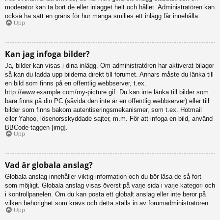
moderator kan ta bort de eller inlägget helt och hållet. Administratören kan
också ha satt en gräns för hur många smilies ett inlägg får innehålla.
Upp
Kan jag infoga bilder?
Ja, bilder kan visas i dina inlägg. Om administratören har aktiverat bilagor
så kan du ladda upp bilderna direkt till forumet. Annars måste du länka till
en bild som finns på en offentlig webbserver, t.ex.
http://www.example.com/my-picture.gif. Du kan inte länka till bilder som
bara finns på din PC (såvida den inte är en offentlig webbserver) eller till
bilder som finns bakom autentiseringsmekanismer, som t.ex. Hotmail
eller Yahoo, lösenorsskyddade sajter, m.m. För att infoga en bild, använd
BBCode-taggen [img].
Upp
Vad är globala anslag?
Globala anslag innehåller viktig information och du bör läsa de så fort
som möjligt. Globala anslag visas överst på varje sida i varje kategori och
i kontrollpanelen. Om du kan posta ett globalt anslag eller inte beror på
vilken behörighet som krävs och detta ställs in av forumadministratören.
Upp