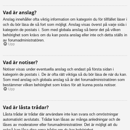
Vad är anslag?
Anslag innehåller ofta viktig information om kategorin du för tillfället läser i
och du bör läsa de så fort som möjligt. Anslag visas överst på varje sida i
kategorin de postats i. Som med globala anslag så beror det på vilken
behörighet som krävs om du kan posta anslag eller inte och detta ställs in
av forumadministratören.
Upp
Vad är notiser?
Notiser visas under eventuella anslag och endast på första sidan i
kategorin de postats i. De är ofta rätt viktiga så du bör läsa de när du kan.
Som med anslag och globala anslag så är det forumadministratören som
bestämmer vilken behörighet som krävs för att kunna posta notiser.
Upp
Vad är låsta trådar?
Låsta trådar är trådar där användare inte kan svara och omröstningar
automatiskt avslutats. Trådar kan låsas av många anledningar och de
låses av moderatorer eller forumadministratörer. Det är möjligt att du
också kan låsa dina egna trådar om du har behörighet.