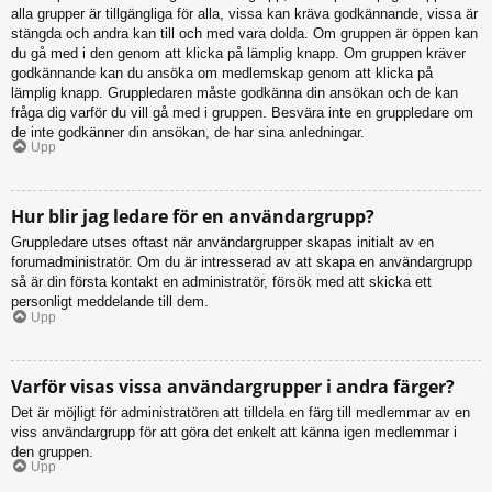
alla grupper är tillgängliga för alla, vissa kan kräva godkännande, vissa är
stängda och andra kan till och med vara dolda. Om gruppen är öppen kan
du gå med i den genom att klicka på lämplig knapp. Om gruppen kräver
godkännande kan du ansöka om medlemskap genom att klicka på
lämplig knapp. Gruppledaren måste godkänna din ansökan och de kan
fråga dig varför du vill gå med i gruppen. Besvära inte en gruppledare om
de inte godkänner din ansökan, de har sina anledningar.
Upp
Hur blir jag ledare för en användargrupp?
Gruppledare utses oftast när användargrupper skapas initialt av en
forumadministratör. Om du är intresserad av att skapa en användargrupp
så är din första kontakt en administratör, försök med att skicka ett
personligt meddelande till dem.
Upp
Varför visas vissa användargrupper i andra färger?
Det är möjligt för administratören att tilldela en färg till medlemmar av en
viss användargrupp för att göra det enkelt att känna igen medlemmar i
den gruppen.
Upp