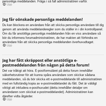
personliga meddelanden. Fråga i så fall administratören varför.
Upp
Jag får oönskade personliga meddelanden!
Du kan blockera en användare från att skicka personliga användare till dig
genom att använda meddelanderegler som du ställer in i din kontrollpanel.
Om du får anstötliga personliga meddelanden från en viss användare så
bör du informera forumadministratören, de har makten att förhindra en
användare från att skicka personliga meddelanden överhuvudtaget.
Upp
Jag har fått skräppost eller anstötliga e-
postmeddelanden från någon på detta forum!
Det var tråkigt att höra. E-postformuläret på detta forum innehåller
säkerhetsrutiner för att kunna spåra användare som skickar sådana
meddelanden, så du bör skicka ett e-postmeddelande till administratören
med en fullständig kopia av e-postmeddelandet du fått. Det är väldigt
viktigt att inkludera e-posthuvudet (detta innehåller detaljer om
användaren som skickat e-postmeddelandet). Administratören kan
därefter vidta åtgärder.
Upp