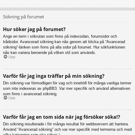
Sökning på forumet
Hur söker jag på forumet?
Ange en term i sökrutan som finns på indexsidan, forumsidor och
trådsidor. Avancerad sökning kan nås genom att klicka på “Avancerad
sökning”-länken som finns på alla sidor på forumet. Hur sökfunktionen
nås kan variera beroende på vilken stil som används.
Upp
Varför får jag inga träffar på min sökning?
Din sökning var förmodligen för vag och innehöll för många vanliga termer
som inte indexeras av phpBB3. Var mer specifik och använd alternativen
som finns i avancerad sökning.
Upp
Varför får jag en tom sida när jag försöker söka!?
Din sökning resulterade i för många resultat för webbservern att hantera.
Använd “Avancerad sökning” och var mer specifik med termerna och med
vilka kategorier som ska sökas i.