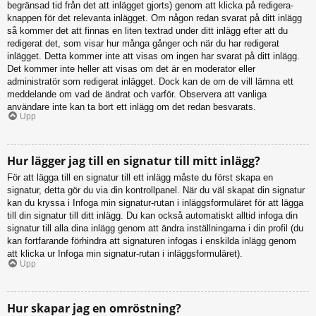
begränsad tid från det att inlägget gjorts) genom att klicka på redigera-
knappen för det relevanta inlägget. Om någon redan svarat på ditt inlägg
så kommer det att finnas en liten textrad under ditt inlägg efter att du
redigerat det, som visar hur många gånger och när du har redigerat
inlägget. Detta kommer inte att visas om ingen har svarat på ditt inlägg.
Det kommer inte heller att visas om det är en moderator eller
administratör som redigerat inlägget. Dock kan de om de vill lämna ett
meddelande om vad de ändrat och varför. Observera att vanliga
användare inte kan ta bort ett inlägg om det redan besvarats.
Upp
Hur lägger jag till en signatur till mitt inlägg?
För att lägga till en signatur till ett inlägg måste du först skapa en
signatur, detta gör du via din kontrollpanel. När du väl skapat din signatur
kan du kryssa i Infoga min signatur-rutan i inläggsformuläret för att lägga
till din signatur till ditt inlägg. Du kan också automatiskt alltid infoga din
signatur till alla dina inlägg genom att ändra inställningarna i din profil (du
kan fortfarande förhindra att signaturen infogas i enskilda inlägg genom
att klicka ur Infoga min signatur-rutan i inläggsformuläret).
Upp
Hur skapar jag en omröstning?