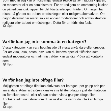
Som med inlägg kan omröstningar endast redigeras av inläggsskaparen,
en moderator eller en administratör. För att redigera en omröstning klickar
du på redigeringsknappen för det första inlägget i tråden. Om ingen har
röstat så går det att ta bort omröstningen eller redigera alternativen. Om
någon däremot har röstat så kan endast moderatorer och administratörer
redigera eller ta bort omröstningen. Detta för att förhindra fusk.
Upp
Varför kan jag inte komma åt en kategori?
Vissa kategorier kan vara begränsade till vissa användare eller grupper.
För att visa, läsa, posta, osv. kan du behöva speciell tillåtelse som
endast moderatorer och administratörer kan ge dig. Pröva att kontakta
dem.
Upp
Varför kan jag inte bifoga filer?
Möjligheten att bifoga filer kan aktiveras per kategori, per grupp och per
användare. Administratören kanske inte tillåter bilagor i just den kategori
du försöker posta i, eller så kan endast vissa grupper bifoga filer.
Kontakta administratören om du är osäker på varför du inte kan bifoga
filer.
Upp