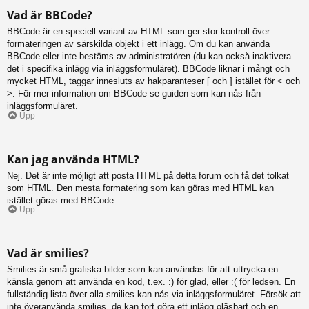
Vad är BBCode?
BBCode är en speciell variant av HTML som ger stor kontroll över
formateringen av särskilda objekt i ett inlägg. Om du kan använda
BBCode eller inte bestäms av administratören (du kan också inaktivera
det i specifika inlägg via inläggsformuläret). BBCode liknar i mångt och
mycket HTML, taggar innesluts av hakparanteser [ och ] istället för < och
>. För mer information om BBCode se guiden som kan nås från
inläggsformuläret.
Upp
Kan jag använda HTML?
Nej. Det är inte möjligt att posta HTML på detta forum och få det tolkat
som HTML. Den mesta formatering som kan göras med HTML kan
istället göras med BBCode.
Upp
Vad är smilies?
Smilies är små grafiska bilder som kan användas för att uttrycka en
känsla genom att använda en kod, t.ex. :) för glad, eller :( för ledsen. En
fullständig lista över alla smilies kan nås via inläggsformuläret. Försök att
inte överanvända smilies, de kan fort göra ett inlägg oläsbart och en