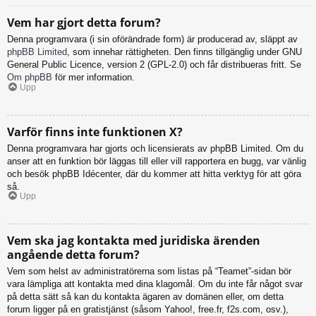
Vem har gjort detta forum?
Denna programvara (i sin oförändrade form) är producerad av, släppt av
phpBB Limited
, som innehar rättigheten. Den finns tillgänglig under GNU
General Public Licence, version 2 (GPL-2.0) och får distribueras fritt. Se
Om phpBB
för mer information.
Upp
Varför finns inte funktionen X?
Denna programvara har gjorts och licensierats av phpBB Limited. Om du
anser att en funktion bör läggas till eller vill rapportera en bugg, var vänlig
och besök phpBB Idécenter, där du kommer att hitta verktyg för att göra
så.
Upp
Vem ska jag kontakta med juridiska ärenden
angående detta forum?
Vem som helst av administratörerna som listas på “Teamet”-sidan bör
vara lämpliga att kontakta med dina klagomål. Om du inte får något svar
på detta sätt så kan du kontakta ägaren av domänen eller, om detta
forum ligger på en gratistjänst (såsom Yahoo!, free.fr, f2s.com, osv.),