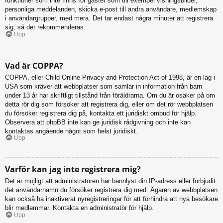
funktioner som inte finns för gäster som till exempel visningsbilder,
personliga meddelanden, skicka e-post till andra användare, medlemskap
i användargrupper, med mera. Det tar endast några minuter att registrera
sig, så det rekommenderas.
Upp
Vad är COPPA?
COPPA, eller Child Online Privacy and Protection Act of 1998, är en lag i
USA som kräver att webbplatser som samlar in information från barn
under 13 år har skriftligt tillstånd från föräldrarna. Om du är osäker på om
detta rör dig som försöker att registrera dig, eller om det rör webbplatsen
du försöker registrera dig på, kontakta ett juridiskt ombud för hjälp.
Observera att phpBB inte kan ge juridisk rådgivning och inte kan
kontaktas angående något som helst juridiskt.
Upp
Varför kan jag inte registrera mig?
Det är möjligt att administratören har bannlyst din IP-adress eller förbjudit
det användarnamn du försöker registrera dig med. Ägaren av webbplatsen
kan också ha inaktiverat nyregistreringar för att förhindra att nya besökare
blir medlemmar. Kontakta en administratör för hjälp.
Upp