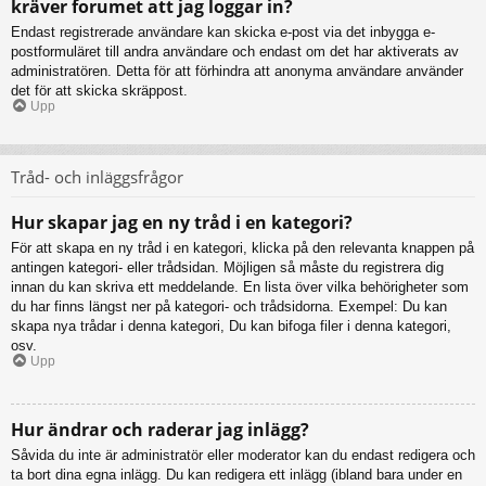
kräver forumet att jag loggar in?
Endast registrerade användare kan skicka e-post via det inbygga e-
postformuläret till andra användare och endast om det har aktiverats av
administratören. Detta för att förhindra att anonyma användare använder
det för att skicka skräppost.
Upp
Tråd- och inläggsfrågor
Hur skapar jag en ny tråd i en kategori?
För att skapa en ny tråd i en kategori, klicka på den relevanta knappen på
antingen kategori- eller trådsidan. Möjligen så måste du registrera dig
innan du kan skriva ett meddelande. En lista över vilka behörigheter som
du har finns längst ner på kategori- och trådsidorna. Exempel: Du kan
skapa nya trådar i denna kategori, Du kan bifoga filer i denna kategori,
osv.
Upp
Hur ändrar och raderar jag inlägg?
Såvida du inte är administratör eller moderator kan du endast redigera och
ta bort dina egna inlägg. Du kan redigera ett inlägg (ibland bara under en