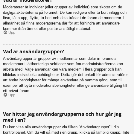
Moderatorer är individer (eller grupper av individer) som sköter om de
dagliga aktiviteterna på forumet. De kan redigera eller ta bort inlägg och
låsa, låsa upp, flytta, ta bort och dela trådar i de forum de modererar. I
allmänhet så finns moderatorerna där för att förhindra att användare
kommer ifrån ämnet eller postar anstötligt material.
Upp
Vad är användargrupper?
Användargrupper är grupper av medlemmar som delar in forumets
medlemmar i lätthanterliga sektioner som forumadministratörerna kan
arbeta med. Varje användar kan vara medlem i flera grupper och kan
tilldelas individuella behörigheter. Detta gör det enkelt för administratörer
att ändra behörigheter för många användare på samma gång, som till
exempel att byta moderationsbehörigheter eller ge användare tillgång till
ett privat forum.
Upp
Var hittar jag användargrupperna och hur går jag
med i en?
Du kan visa alla användargrupper via fliken “Användargrupper” i din
kontrollpanel. Om du vill gå med i en grupp, klicka på lämplig knapp. Inte