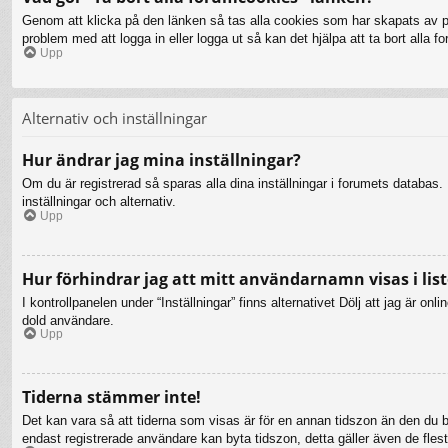
Genom att klicka på den länken så tas alla cookies som har skapats av php
problem med att logga in eller logga ut så kan det hjälpa att ta bort alla 
Upp
Alternativ och inställningar
Hur ändrar jag mina inställningar?
Om du är registrerad så sparas alla dina inställningar i forumets databas. F
inställningar och alternativ.
Upp
Hur förhindrar jag att mitt användarnamn visas i list
I kontrollpanelen under “Inställningar” finns alternativet Dölj att jag är 
dold användare.
Upp
Tiderna stämmer inte!
Det kan vara så att tiderna som visas är för en annan tidszon än den du bef
endast registrerade användare kan byta tidszon, detta gäller även de flesta