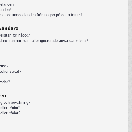
delanden!
anden!
iga e-postmeddelanden från någon på detta forum!
nvändare
elistan för något?
ändare från min vän- eller ignorerade användareslista?
kning?
rsöker söka!?
rådar?
ken
ng och bevakning?
eller trådar?
eller trådar?