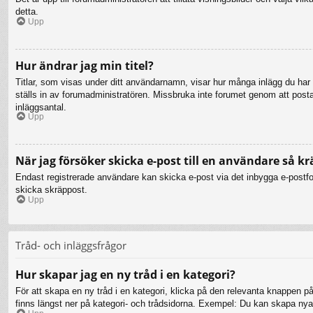
detta.
Upp
Hur ändrar jag min titel?
Titlar, som visas under ditt användarnamn, visar hur många inlägg du har gj
ställs in av forumadministratören. Missbruka inte forumet genom att posta i
inläggsantal.
Upp
När jag försöker skicka e-post till en användare så kr
Endast registrerade användare kan skicka e-post via det inbygga e-postfor
skicka skräppost.
Upp
Tråd- och inläggsfrågor
Hur skapar jag en ny tråd i en kategori?
För att skapa en ny tråd i en kategori, klicka på den relevanta knappen på
finns längst ner på kategori- och trådsidorna. Exempel: Du kan skapa nya t