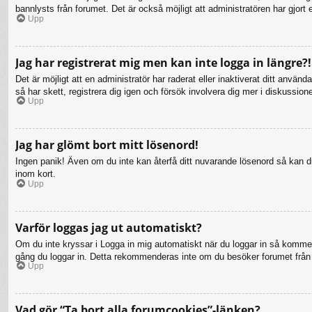
bannlysts från forumet. Det är också möjligt att administratören har gjort 
Upp
Jag har registrerat mig men kan inte logga in längre?!
Det är möjligt att en administratör har raderat eller inaktiverat ditt a
så har skett, registrera dig igen och försök involvera dig mer i diskussion
Upp
Jag har glömt bort mitt lösenord!
Ingen panik! Även om du inte kan återfå ditt nuvarande lösenord så kan du 
inom kort.
Upp
Varför loggas jag ut automatiskt?
Om du inte kryssar i Logga in mig automatiskt när du loggar in så kommer d
gång du loggar in. Detta rekommenderas inte om du besöker forumet från en
Upp
Vad gör “Ta bort alla forumcookies”-länken?