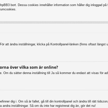
BB3 bort. Dessa cookies innehåller information som håller dig inloggad på fo
forumcookies.
ör att ändra inställningar, klicka på Kontrollpanel-länken (finns oftast längst 
orna över vilka som är online?
online. Om du sätter denna inställning till Ja så kommer du endast att visas fö
inner dig i. Om så är fallet, gå till din kontrollpanel och ändra till rätt tid
 andra inställningar. Så om du inte har registrerat dig än, gör det nu!