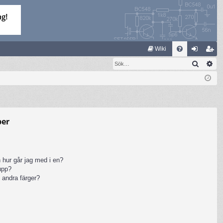
S
Wiki
Sök
Av
FA
og
li
Q
ga
m
in
ed
le
per
m
 hur går jag med i en?
rupp?
 andra färger?