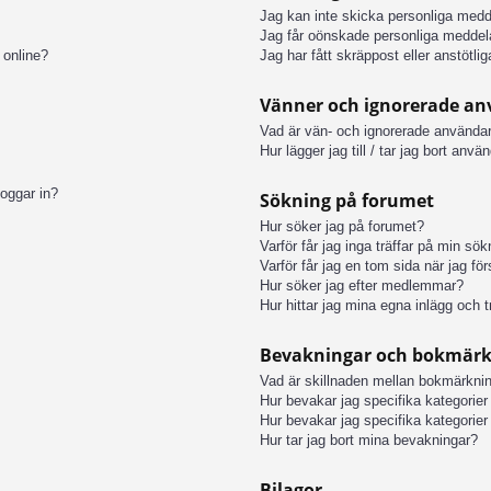
Jag kan inte skicka personliga med
Jag får oönskade personliga meddel
 online?
Jag har fått skräppost eller anstötl
Vänner och ignorerade a
Vad är vän- och ignorerade användar
Hur lägger jag till / tar jag bort anv
loggar in?
Sökning på forumet
Hur söker jag på forumet?
Varför får jag inga träffar på min sö
Varför får jag en tom sida när jag fö
Hur söker jag efter medlemmar?
Hur hittar jag mina egna inlägg och t
Bevakningar och bokmär
Vad är skillnaden mellan bokmärkni
Hur bevakar jag specifika kategorier 
Hur bevakar jag specifika kategorier 
Hur tar jag bort mina bevakningar?
Bilagor