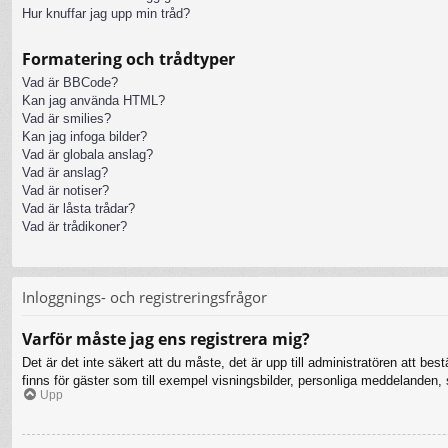
Hur knuffar jag upp min tråd?
Formatering och trådtyper
Vad är BBCode?
Kan jag använda HTML?
Vad är smilies?
Kan jag infoga bilder?
Vad är globala anslag?
Vad är anslag?
Vad är notiser?
Vad är låsta trådar?
Vad är trådikoner?
Inloggnings- och registreringsfrågor
Varför måste jag ens registrera mig?
Det är det inte säkert att du måste, det är upp till administratören att bes
finns för gäster som till exempel visningsbilder, personliga meddelanden
Upp