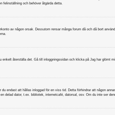
en felinställning och behöver åtgärda detta.
nvändarkonto av någon orsak. Dessutom rensar många forum då och då bort anvä
erna.
enkelt återställa det. Gå till inloggningssidan och klicka på Jag har glömt mi
u endast att hållas inloggad för en viss tid. Detta förhindrar att någon annan 
 delad dator, t.ex. bibliotek, internetcafé, datorsal, osv. Om du inte ser den