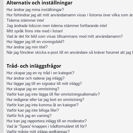
Alternativ och inställningar
Hur ändrar jag mina inställningar?
Hur förhindrar jag att mitt användarnamn visas i listorna över vilka som är
Tiderna stämmer inte!
Jag ändrade tidszon men tiderna stämmer fortfarande inte!
Mitt språk finns inte med i listan!
Vad är det för bild som visas tillsammans med mitt användarnamn?
Hur lägger jag till en visningsbild?
Hur ändrar jag min titel?
När jag försöker skicka e-post till en användare så kräver forumet att jag 
Tråd- och inläggsfrågor
Hur skapar jag en ny tråd i en kategori?
Hur ändrar och raderar jag inlägg?
Hur lägger jag till en signatur till mitt inlägg?
Hur skapar jag en omröstning?
Varför kan jag inte lägga till fler omröstningsalternativ?
Hur redigerar eller tar jag bort en omröstning?
Varför kan jag inte komma åt en kategori?
Varför kan jag inte bifoga filer?
Varför fick jag en varning?
Hur kan jag rapportera inlägg till en moderator?
Vad är “Spara”-knappen i trådformuläret till för?
Varför måste mitt inlägg godkännas?