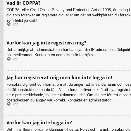
Vad är COPPA?
COPPA, eller Child Online Privacy and Protection Act of 1998, är en lag i 
dig som försöker att registrera dig, eller om det rör webbplatsen du försö
som helst juridiskt.
Upp
Varför kan jag inte registrera mig?
Det är möjligt att administratören har bannlyst din IP-adress eller förbju
blir medlemmar. Kontakta en administratör för hjälp.
Upp
Jag har registrerat mig men kan inte logga in!
Försäkra dig först och främst om att du anger rätt användarnamn och lö
du följa instruktionerna du fått. Vissa forum kräver också att nya registr
ett e-postmeddelande, följ instruktionerna i det. Om du inte fått ett e-po
postadressen du angav var korrekt, kontakta en administratör.
Upp
Varför kan jag inte logga in?
Det finns flera möjliga förklaringar till detta. Först och främst, försäkr