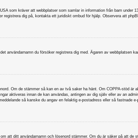
USA som kräver att webbplatser som samlar in information från barn under 13 år
ker registrera dig på, kontakta ett juridiskt ombud för hjälp. Observera att ph
dit det användarnamn du försöker registrera dig med. Ägaren av webbplatsen kan
senord. Om de stämmer så kan en av två saker ha hänt. Om COPPA-stöd är akti
eringar aktiveras innan de kan användas, antingen av dig själv eller av an admi
stmeddelande så kanske du angav en felaktig e-postadress eller så fastnade e-
a dig om att ditt användarnamn och lösenord stämmer. Om du är säker på att de s