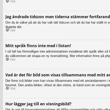
Upp
Jag ändrade tidszon men tiderna stämmer fortfarande
Om du är säker på att du har valt rätt tidszon och att du har har ställt i
åtgärda det.
Upp
Mitt språk finns inte med i listan!
I så fall har förmodligen inte administratören installerat ditt språk eller 
du välkommen att skapa en ny översättning. Mer information finns på ph
Upp
Vad är det för bild som visas tillsammans med mitt
Det finns två bilder som kan visas tillsammans med ett användarnamn i inläg
forumet. Den andra bilden, oftast är den större, är känd som en visningsbil
Upp
Hur lägger jag till en visningsbild?
Det är upp till forumadministratören att tillåta visningsbilder och välja 