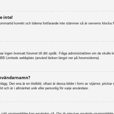
 inte!
n sommartid korrekt och tiderna fortfarande inte stämmer så är serverns klocka 
så har ingen översatt forumet till ditt språk. Fråga administratören om de skulle
pBB Limiteds webbplats (använd länken längst ner på forumsidorna).
 användarnamn?
g. Den ena är en titelbild, oftast är dessa bilder i form av stjärnor, prickar 
d och är i allmänhet unik eller personlig för varje användare.
vilka sätt visningsbilder kan användas på. Om du inte kan använda visningsbilde