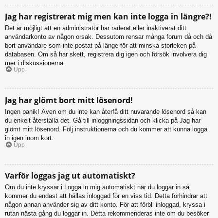
Jag har registrerat mig men kan inte logga in längre?!
Det är möjligt att en administratör har raderat eller inaktiverat ditt
användarkonto av någon orsak. Dessutom rensar många forum då och då
bort användare som inte postat på länge för att minska storleken på
databasen. Om så har skett, registrera dig igen och försök involvera dig
mer i diskussionerna.
Upp
Jag har glömt bort mitt lösenord!
Ingen panik! Även om du inte kan återfå ditt nuvarande lösenord så kan
du enkelt återställa det. Gå till inloggningssidan och klicka på Jag har
glömt mitt lösenord. Följ instruktionerna och du kommer att kunna logga
in igen inom kort.
Upp
Varför loggas jag ut automatiskt?
Om du inte kryssar i Logga in mig automatiskt när du loggar in så
kommer du endast att hållas inloggad för en viss tid. Detta förhindrar att
någon annan använder sig av ditt konto. För att förbli inloggad, kryssa i
rutan nästa gång du loggar in. Detta rekommenderas inte om du besöker