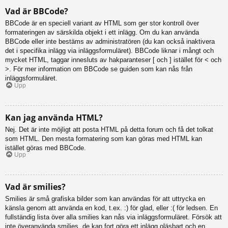
Vad är BBCode?
BBCode är en speciell variant av HTML som ger stor kontroll över
formateringen av särskilda objekt i ett inlägg. Om du kan använda
BBCode eller inte bestäms av administratören (du kan också inaktivera
det i specifika inlägg via inläggsformuläret). BBCode liknar i mångt och
mycket HTML, taggar innesluts av hakparanteser [ och ] istället för < och
>. För mer information om BBCode se guiden som kan nås från
inläggsformuläret.
Upp
Kan jag använda HTML?
Nej. Det är inte möjligt att posta HTML på detta forum och få det tolkat
som HTML. Den mesta formatering som kan göras med HTML kan
istället göras med BBCode.
Upp
Vad är smilies?
Smilies är små grafiska bilder som kan användas för att uttrycka en
känsla genom att använda en kod, t.ex. :) för glad, eller :( för ledsen. En
fullständig lista över alla smilies kan nås via inläggsformuläret. Försök att
inte överanvända smilies, de kan fort göra ett inlägg oläsbart och en