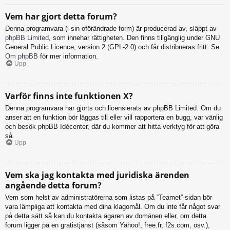
Vem har gjort detta forum?
Denna programvara (i sin oförändrade form) är producerad av, släppt av
phpBB Limited
, som innehar rättigheten. Den finns tillgänglig under GNU
General Public Licence, version 2 (GPL-2.0) och får distribueras fritt. Se
Om phpBB
för mer information.
Upp
Varför finns inte funktionen X?
Denna programvara har gjorts och licensierats av phpBB Limited. Om du
anser att en funktion bör läggas till eller vill rapportera en bugg, var vänlig
och besök phpBB Idécenter, där du kommer att hitta verktyg för att göra
så.
Upp
Vem ska jag kontakta med juridiska ärenden
angående detta forum?
Vem som helst av administratörerna som listas på “Teamet”-sidan bör
vara lämpliga att kontakta med dina klagomål. Om du inte får något svar
på detta sätt så kan du kontakta ägaren av domänen eller, om detta
forum ligger på en gratistjänst (såsom Yahoo!, free.fr, f2s.com, osv.),