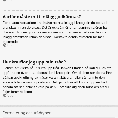
Varför måste mitt inlägg godkännas?
Forumadministratören kan kräva att alla inlägg i kategorin du postar i
granskas innan de visas. Det är också möjligt att administratören har
placerat dig i en grupp av användare som han anser behöver få sina
inlägg granskade innan de visas. Kontakta administratören för mer
information.
Upp
Hur knuffar jag upp min tråd?
Genom att klicka på “Knuffa upp tråd”-länken i tråden så kan du "knuffa
upp" tråden överst på förstasidan i kategorin. Om du inte ser denna länk
så kan uppknuffning av trådar vara inaktiverat, eller så har inte den
krävda tidsgränsen uppnåts än. Det går också att knuffa upp en tråd
genom att helt enkelt svara på den. Försäkra dig dock först om att du
följer forumreglerna.
Upp
Formatering och trådtyper