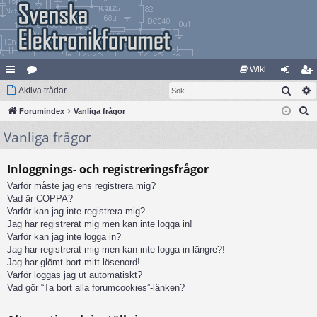
Wiki
Sök
na
Aktiva trådar
at
og
li
S
bb
Forumindex
eg
Vanliga frågor
ga
m
ö
Vanliga frågor
lä
ori
in
ed
k
nk
er
le
Inloggnings- och registreringsfrågor
ar
m
Varför måste jag ens registrera mig?
Vad är COPPA?
Varför kan jag inte registrera mig?
Jag har registrerat mig men kan inte logga in!
Varför kan jag inte logga in?
Jag har registrerat mig men kan inte logga in längre?!
Jag har glömt bort mitt lösenord!
Varför loggas jag ut automatiskt?
Vad gör “Ta bort alla forumcookies”-länken?