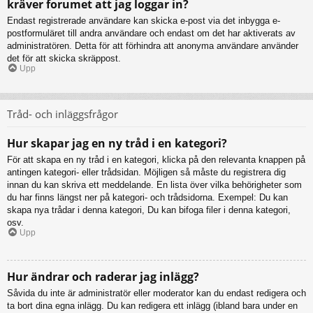
kräver forumet att jag loggar in?
Endast registrerade användare kan skicka e-post via det inbygga e-
postformuläret till andra användare och endast om det har aktiverats av
administratören. Detta för att förhindra att anonyma användare använder
det för att skicka skräppost.
Upp
Tråd- och inläggsfrågor
Hur skapar jag en ny tråd i en kategori?
För att skapa en ny tråd i en kategori, klicka på den relevanta knappen på
antingen kategori- eller trådsidan. Möjligen så måste du registrera dig
innan du kan skriva ett meddelande. En lista över vilka behörigheter som
du har finns längst ner på kategori- och trådsidorna. Exempel: Du kan
skapa nya trådar i denna kategori, Du kan bifoga filer i denna kategori,
osv.
Upp
Hur ändrar och raderar jag inlägg?
Såvida du inte är administratör eller moderator kan du endast redigera och
ta bort dina egna inlägg. Du kan redigera ett inlägg (ibland bara under en