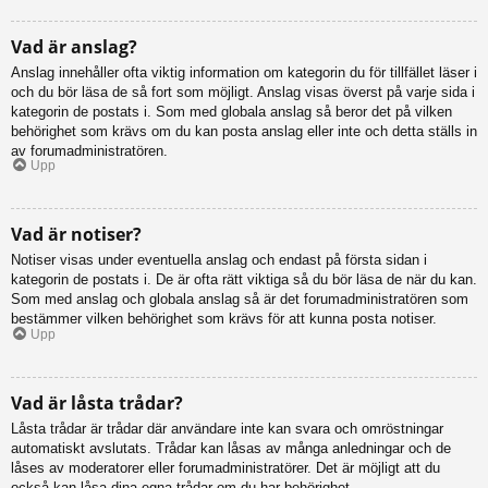
Vad är anslag?
Anslag innehåller ofta viktig information om kategorin du för tillfället läser i
och du bör läsa de så fort som möjligt. Anslag visas överst på varje sida i
kategorin de postats i. Som med globala anslag så beror det på vilken
behörighet som krävs om du kan posta anslag eller inte och detta ställs in
av forumadministratören.
Upp
Vad är notiser?
Notiser visas under eventuella anslag och endast på första sidan i
kategorin de postats i. De är ofta rätt viktiga så du bör läsa de när du kan.
Som med anslag och globala anslag så är det forumadministratören som
bestämmer vilken behörighet som krävs för att kunna posta notiser.
Upp
Vad är låsta trådar?
Låsta trådar är trådar där användare inte kan svara och omröstningar
automatiskt avslutats. Trådar kan låsas av många anledningar och de
låses av moderatorer eller forumadministratörer. Det är möjligt att du
också kan låsa dina egna trådar om du har behörighet.