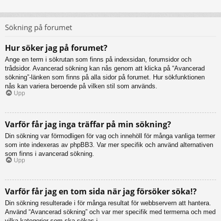
Sökning på forumet
Hur söker jag på forumet?
Ange en term i sökrutan som finns på indexsidan, forumsidor och
trådsidor. Avancerad sökning kan nås genom att klicka på “Avancerad
sökning”-länken som finns på alla sidor på forumet. Hur sökfunktionen
nås kan variera beroende på vilken stil som används.
Upp
Varför får jag inga träffar på min sökning?
Din sökning var förmodligen för vag och innehöll för många vanliga termer
som inte indexeras av phpBB3. Var mer specifik och använd alternativen
som finns i avancerad sökning.
Upp
Varför får jag en tom sida när jag försöker söka!?
Din sökning resulterade i för många resultat för webbservern att hantera.
Använd “Avancerad sökning” och var mer specifik med termerna och med
vilka kategorier som ska sökas i.