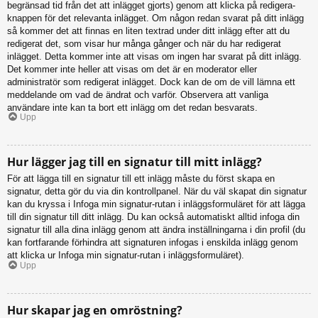
begränsad tid från det att inlägget gjorts) genom att klicka på redigera-
knappen för det relevanta inlägget. Om någon redan svarat på ditt inlägg
så kommer det att finnas en liten textrad under ditt inlägg efter att du
redigerat det, som visar hur många gånger och när du har redigerat
inlägget. Detta kommer inte att visas om ingen har svarat på ditt inlägg.
Det kommer inte heller att visas om det är en moderator eller
administratör som redigerat inlägget. Dock kan de om de vill lämna ett
meddelande om vad de ändrat och varför. Observera att vanliga
användare inte kan ta bort ett inlägg om det redan besvarats.
Upp
Hur lägger jag till en signatur till mitt inlägg?
För att lägga till en signatur till ett inlägg måste du först skapa en
signatur, detta gör du via din kontrollpanel. När du väl skapat din signatur
kan du kryssa i Infoga min signatur-rutan i inläggsformuläret för att lägga
till din signatur till ditt inlägg. Du kan också automatiskt alltid infoga din
signatur till alla dina inlägg genom att ändra inställningarna i din profil (du
kan fortfarande förhindra att signaturen infogas i enskilda inlägg genom
att klicka ur Infoga min signatur-rutan i inläggsformuläret).
Upp
Hur skapar jag en omröstning?