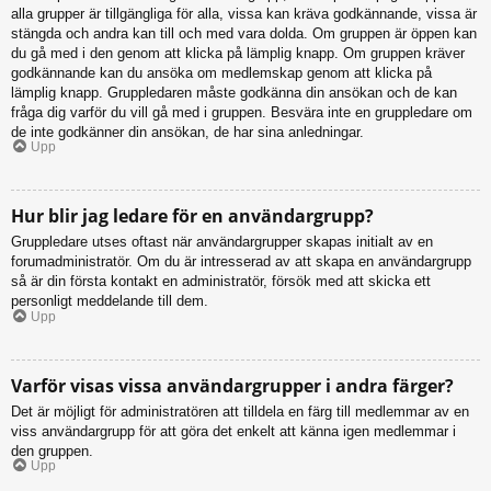
alla grupper är tillgängliga för alla, vissa kan kräva godkännande, vissa är
stängda och andra kan till och med vara dolda. Om gruppen är öppen kan
du gå med i den genom att klicka på lämplig knapp. Om gruppen kräver
godkännande kan du ansöka om medlemskap genom att klicka på
lämplig knapp. Gruppledaren måste godkänna din ansökan och de kan
fråga dig varför du vill gå med i gruppen. Besvära inte en gruppledare om
de inte godkänner din ansökan, de har sina anledningar.
Upp
Hur blir jag ledare för en användargrupp?
Gruppledare utses oftast när användargrupper skapas initialt av en
forumadministratör. Om du är intresserad av att skapa en användargrupp
så är din första kontakt en administratör, försök med att skicka ett
personligt meddelande till dem.
Upp
Varför visas vissa användargrupper i andra färger?
Det är möjligt för administratören att tilldela en färg till medlemmar av en
viss användargrupp för att göra det enkelt att känna igen medlemmar i
den gruppen.
Upp