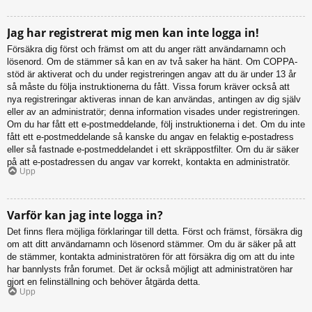
Jag har registrerat mig men kan inte logga in!
Försäkra dig först och främst om att du anger rätt användarnamn och
lösenord. Om de stämmer så kan en av två saker ha hänt. Om COPPA-
stöd är aktiverat och du under registreringen angav att du är under 13 år
så måste du följa instruktionerna du fått. Vissa forum kräver också att
nya registreringar aktiveras innan de kan användas, antingen av dig själv
eller av an administratör; denna information visades under registreringen.
Om du har fått ett e-postmeddelande, följ instruktionerna i det. Om du inte
fått ett e-postmeddelande så kanske du angav en felaktig e-postadress
eller så fastnade e-postmeddelandet i ett skräppostfilter. Om du är säker
på att e-postadressen du angav var korrekt, kontakta en administratör.
Upp
Varför kan jag inte logga in?
Det finns flera möjliga förklaringar till detta. Först och främst, försäkra dig
om att ditt användarnamn och lösenord stämmer. Om du är säker på att
de stämmer, kontakta administratören för att försäkra dig om att du inte
har bannlysts från forumet. Det är också möjligt att administratören har
gjort en felinställning och behöver åtgärda detta.
Upp