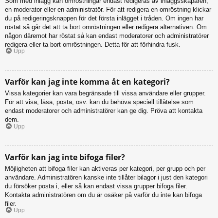
Som med inlägg kan omröstningar endast redigeras av inläggsskaparen,
en moderator eller en administratör. För att redigera en omröstning klickar
du på redigeringsknappen för det första inlägget i tråden. Om ingen har
röstat så går det att ta bort omröstningen eller redigera alternativen. Om
någon däremot har röstat så kan endast moderatorer och administratörer
redigera eller ta bort omröstningen. Detta för att förhindra fusk.
Upp
Varför kan jag inte komma åt en kategori?
Vissa kategorier kan vara begränsade till vissa användare eller grupper.
För att visa, läsa, posta, osv. kan du behöva speciell tillåtelse som
endast moderatorer och administratörer kan ge dig. Pröva att kontakta
dem.
Upp
Varför kan jag inte bifoga filer?
Möjligheten att bifoga filer kan aktiveras per kategori, per grupp och per
användare. Administratören kanske inte tillåter bilagor i just den kategori
du försöker posta i, eller så kan endast vissa grupper bifoga filer.
Kontakta administratören om du är osäker på varför du inte kan bifoga
filer.
Upp