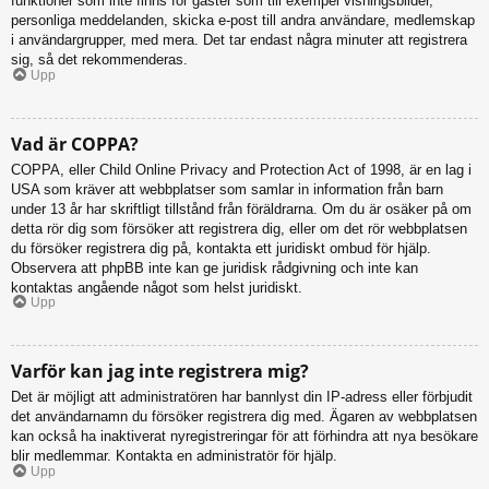
funktioner som inte finns för gäster som till exempel visningsbilder,
personliga meddelanden, skicka e-post till andra användare, medlemskap
i användargrupper, med mera. Det tar endast några minuter att registrera
sig, så det rekommenderas.
Upp
Vad är COPPA?
COPPA, eller Child Online Privacy and Protection Act of 1998, är en lag i
USA som kräver att webbplatser som samlar in information från barn
under 13 år har skriftligt tillstånd från föräldrarna. Om du är osäker på om
detta rör dig som försöker att registrera dig, eller om det rör webbplatsen
du försöker registrera dig på, kontakta ett juridiskt ombud för hjälp.
Observera att phpBB inte kan ge juridisk rådgivning och inte kan
kontaktas angående något som helst juridiskt.
Upp
Varför kan jag inte registrera mig?
Det är möjligt att administratören har bannlyst din IP-adress eller förbjudit
det användarnamn du försöker registrera dig med. Ägaren av webbplatsen
kan också ha inaktiverat nyregistreringar för att förhindra att nya besökare
blir medlemmar. Kontakta en administratör för hjälp.
Upp