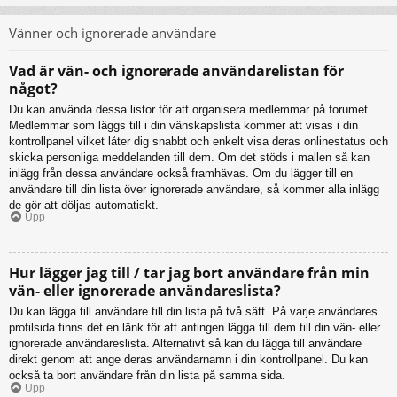
Vänner och ignorerade användare
Vad är vän- och ignorerade användarelistan för
något?
Du kan använda dessa listor för att organisera medlemmar på forumet.
Medlemmar som läggs till i din vänskapslista kommer att visas i din
kontrollpanel vilket låter dig snabbt och enkelt visa deras onlinestatus och
skicka personliga meddelanden till dem. Om det stöds i mallen så kan
inlägg från dessa användare också framhävas. Om du lägger till en
användare till din lista över ignorerade användare, så kommer alla inlägg
de gör att döljas automatiskt.
Upp
Hur lägger jag till / tar jag bort användare från min
vän- eller ignorerade användareslista?
Du kan lägga till användare till din lista på två sätt. På varje användares
profilsida finns det en länk för att antingen lägga till dem till din vän- eller
ignorerade användareslista. Alternativt så kan du lägga till användare
direkt genom att ange deras användarnamn i din kontrollpanel. Du kan
också ta bort användare från din lista på samma sida.
Upp