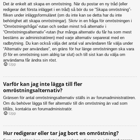
Det är enkelt att skapa en omröstning. När du postar en ny tråd (eller
redigerar det första inlägget i en tråd) så bör du se “Skapa omröstning”-
fliken under inläggsformuläret (om du inte kan se detta har du inte
behörighet att skapa omröstningar). Skriv in en fråga för omröstningen i
“Omröstningsfråga”-rutan och sedan minst två alternativ i
“Omröstningsalternativ”-rutan (hur många alternativ du får ha som mest
bestäms av administratören) med varje alternativ separerat med en
radbrytning. Du kan också välja det antal val användaren får välja under
“Alternativ per användare”, en gräns för hur länge omröstningen ska vara
(0 för en omröstning som aldrig tar slut) och till sist kan du välja om
användarna får ändra sin röst.
Upp
Varför kan jag inte lägga till fler
omröstningsalternativ?
Gränsen för antal omröstningsalternativ ställs in av forumadministratören.
Om du behöver lägga till fler alternativ till din omröstning än vad som
tillåts, kontakta en forumadministratör.
Upp
Hur redigerar eller tar jag bort en omröstning?