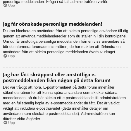
personliga meddelanden. Fråga i så fall administratören varför.
Upp
Jag får oönskade personliga meddelanden!
Du kan blockera en användare från att skicka personliga användare till dig
genom att använda meddelanderegler som du ställer in i din kontrollpanel.
Om du får anstötliga personliga meddelanden från en viss användare så
bör du informera forumadministratören, de har makten att förhindra en
användare från att skicka personliga meddelanden överhuvudtaget.
Upp
Jag har fått skräppost eller anstötliga e-
postmeddelanden från någon på detta forum!
Det var tråkigt att höra. E-postformuläret på detta forum innehåller
säkerhetsrutiner för att kunna spåra användare som skickar sådana
meddelanden, så du bör skicka ett e-postmeddelande till administratören
med en fullständig kopia av e-postmeddelandet du fått. Det är väldigt
viktigt att inkludera e-posthuvudet (detta innehåller detaljer om
användaren som skickat e-postmeddelandet). Administratören kan
därefter vidta åtgärder.
Upp