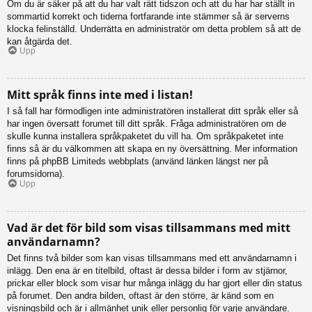
Om du är säker på att du har valt rätt tidszon och att du har har ställt in
sommartid korrekt och tiderna fortfarande inte stämmer så är serverns
klocka felinställd. Underrätta en administratör om detta problem så att de
kan åtgärda det.
Upp
Mitt språk finns inte med i listan!
I så fall har förmodligen inte administratören installerat ditt språk eller så
har ingen översatt forumet till ditt språk. Fråga administratören om de
skulle kunna installera språkpaketet du vill ha. Om språkpaketet inte
finns så är du välkommen att skapa en ny översättning. Mer information
finns på phpBB Limiteds webbplats (använd länken längst ner på
forumsidorna).
Upp
Vad är det för bild som visas tillsammans med mitt
användarnamn?
Det finns två bilder som kan visas tillsammans med ett användarnamn i
inlägg. Den ena är en titelbild, oftast är dessa bilder i form av stjärnor,
prickar eller block som visar hur många inlägg du har gjort eller din status
på forumet. Den andra bilden, oftast är den större, är känd som en
visningsbild och är i allmänhet unik eller personlig för varje användare.