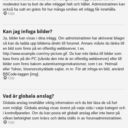
moderator kan ta bort de eller inlägget helt och hållet. Administratören kan
också ha satt en gräns för hur många smilies ett inlägg får innehålla.
Upp
Kan jag infoga bilder?
Ja, bilder kan visas i dina inlägg. Om administratören har aktiverat bilagor
så kan du ladda upp bilderna direkt till forumet. Annars måste du länka till
en bild som finns på en offentlig webbserver, t.ex.
http://www.example.com/my-picture.gif. Du kan inte länka till bilder som
bara finns på din PC (såvida den inte är en offentlig webbserver) eller till
bilder som finns bakom autentiseringsmekanismer, som t.ex. Hotmail
eller Yahoo, lösenorsskyddade sajter, m.m. För att infoga en bild, använd
BBCode-taggen [img].
Upp
Vad är globala anslag?
Globala anslag innehåller viktig information och du bör läsa de så fort
som möjligt. Globala anslag visas överst på varje sida i varje kategori och
i kontrollpanelen. Om du kan posta ett globalt anslag eller inte beror på
vilken behörighet som krävs och detta ställs in av forumadministratören.
Upp