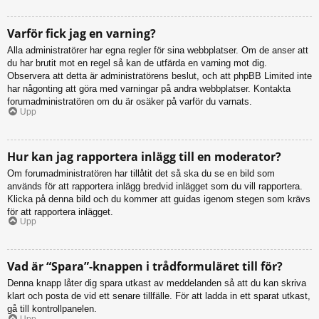
Varför fick jag en varning?
Alla administratörer har egna regler för sina webbplatser. Om de anser att
du har brutit mot en regel så kan de utfärda en varning mot dig.
Observera att detta är administratörens beslut, och att phpBB Limited inte
har någonting att göra med varningar på andra webbplatser. Kontakta
forumadministratören om du är osäker på varför du varnats.
Upp
Hur kan jag rapportera inlägg till en moderator?
Om forumadministratören har tillåtit det så ska du se en bild som
används för att rapportera inlägg bredvid inlägget som du vill rapportera.
Klicka på denna bild och du kommer att guidas igenom stegen som krävs
för att rapportera inlägget.
Upp
Vad är “Spara”-knappen i trådformuläret till för?
Denna knapp låter dig spara utkast av meddelanden så att du kan skriva
klart och posta de vid ett senare tillfälle. För att ladda in ett sparat utkast,
gå till kontrollpanelen.
Upp