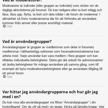
Moderatorer är individer (eller grupper av individer) som sköter om de
dagliga aktiviteterna på forumet. De kan redigera eller ta bort inlägg och
låsa, låsa upp, flytta, ta bort och dela trådar i de forum de modererar. I
allmänhet så finns moderatorerna där för att förhindra att användare
kommer ifrån ämnet eller postar anstötligt material.
Upp
Vad är användargrupper?
Användargrupper är grupper av medlemmar som delar in forumets
medlemmar i lätthanterliga sektioner som forumadministratörerna kan
arbeta med. Varje användar kan vara medlem i flera grupper och kan
tilldelas individuella behörigheter. Detta gör det enkelt för administratörer
att ändra behörigheter för många användare på samma gång, som till
exempel att byta moderationsbehörigheter eller ge användare tillgång till
ett privat forum.
Upp
Var hittar jag användargrupperna och hur går jag
med i en?
Du kan visa alla användargrupper via fliken “Användargrupper” i din
kontrollpanel. Om du vill gå med i en grupp, klicka på lämplig knapp. Inte