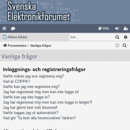
Wiki
Sök
na
Aktiva trådar
at
og
li
S
bb
Forumindex
eg
Vanliga frågor
ga
m
ö
Vanliga frågor
lä
ori
in
ed
k
nk
er
le
Inloggnings- och registreringsfrågor
ar
m
Varför måste jag ens registrera mig?
Vad är COPPA?
Varför kan jag inte registrera mig?
Jag har registrerat mig men kan inte logga in!
Varför kan jag inte logga in?
Jag har registrerat mig men kan inte logga in längre?!
Jag har glömt bort mitt lösenord!
Varför loggas jag ut automatiskt?
Vad gör “Ta bort alla forumcookies”-länken?