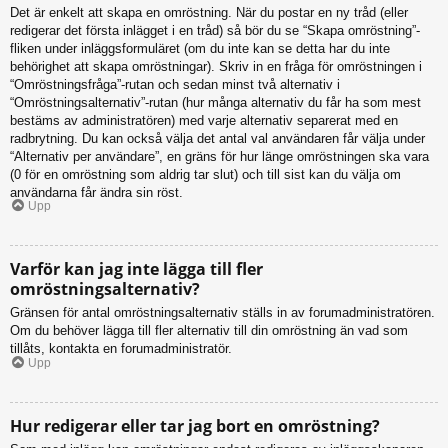
Det är enkelt att skapa en omröstning. När du postar en ny tråd (eller
redigerar det första inlägget i en tråd) så bör du se “Skapa omröstning”-
fliken under inläggsformuläret (om du inte kan se detta har du inte
behörighet att skapa omröstningar). Skriv in en fråga för omröstningen i
“Omröstningsfråga”-rutan och sedan minst två alternativ i
“Omröstningsalternativ”-rutan (hur många alternativ du får ha som mest
bestäms av administratören) med varje alternativ separerat med en
radbrytning. Du kan också välja det antal val användaren får välja under
“Alternativ per användare”, en gräns för hur länge omröstningen ska vara
(0 för en omröstning som aldrig tar slut) och till sist kan du välja om
användarna får ändra sin röst.
Upp
Varför kan jag inte lägga till fler
omröstningsalternativ?
Gränsen för antal omröstningsalternativ ställs in av forumadministratören.
Om du behöver lägga till fler alternativ till din omröstning än vad som
tillåts, kontakta en forumadministratör.
Upp
Hur redigerar eller tar jag bort en omröstning?