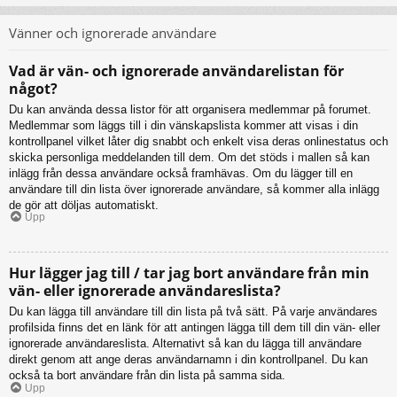
Vänner och ignorerade användare
Vad är vän- och ignorerade användarelistan för
något?
Du kan använda dessa listor för att organisera medlemmar på forumet.
Medlemmar som läggs till i din vänskapslista kommer att visas i din
kontrollpanel vilket låter dig snabbt och enkelt visa deras onlinestatus och
skicka personliga meddelanden till dem. Om det stöds i mallen så kan
inlägg från dessa användare också framhävas. Om du lägger till en
användare till din lista över ignorerade användare, så kommer alla inlägg
de gör att döljas automatiskt.
Upp
Hur lägger jag till / tar jag bort användare från min
vän- eller ignorerade användareslista?
Du kan lägga till användare till din lista på två sätt. På varje användares
profilsida finns det en länk för att antingen lägga till dem till din vän- eller
ignorerade användareslista. Alternativt så kan du lägga till användare
direkt genom att ange deras användarnamn i din kontrollpanel. Du kan
också ta bort användare från din lista på samma sida.
Upp