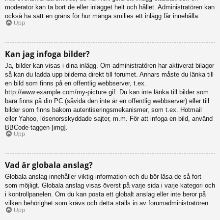
moderator kan ta bort de eller inlägget helt och hållet. Administratören kan
också ha satt en gräns för hur många smilies ett inlägg får innehålla.
Upp
Kan jag infoga bilder?
Ja, bilder kan visas i dina inlägg. Om administratören har aktiverat bilagor
så kan du ladda upp bilderna direkt till forumet. Annars måste du länka till
en bild som finns på en offentlig webbserver, t.ex.
http://www.example.com/my-picture.gif. Du kan inte länka till bilder som
bara finns på din PC (såvida den inte är en offentlig webbserver) eller till
bilder som finns bakom autentiseringsmekanismer, som t.ex. Hotmail
eller Yahoo, lösenorsskyddade sajter, m.m. För att infoga en bild, använd
BBCode-taggen [img].
Upp
Vad är globala anslag?
Globala anslag innehåller viktig information och du bör läsa de så fort
som möjligt. Globala anslag visas överst på varje sida i varje kategori och
i kontrollpanelen. Om du kan posta ett globalt anslag eller inte beror på
vilken behörighet som krävs och detta ställs in av forumadministratören.
Upp