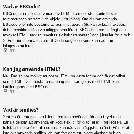
Vad är BBCode?
BBCode är en speciell variant av HTML som ger stor kontroll över
formateringen av särskilda objekt i ett inlägg. Om du kan använda
BBCode eller inte bestäms av administratören (du kan också inaktivera
det i specifika inlägg via inläggsformuläret). BBCode liknar i mångt och
mycket HTML, taggar innesluts av hakparanteser [ och ] istället för < och
>. För mer information om BBCode se guiden som kan nås från
inläggsformuläret.
Upp
Kan jag använda HTML?
Nej. Det är inte möjligt att posta HTML på detta forum och få det tolkat
som HTML. Den mesta formatering som kan göras med HTML kan
istället göras med BBCode.
Upp
Vad är smilies?
Smilies är små grafiska bilder som kan användas för att uttrycka en
känsla genom att använda en kod, t.ex. :) för glad, eller :( för ledsen. En
fullständig lista över alla smilies kan nås via inläggsformuläret. Försök att
inte överanvända smilies, de kan fort göra ett inlägg oläsbart och en