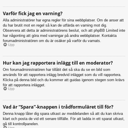
Varför fick jag en varning?
Alla administratörer har egna regler för sina webbplatser. Om de anser att
du har brutit mot en regel så kan de utfärda en varning mot dig.
Observera att detta är administratörens beslut, och att phpBB Limited inte
har någonting att göra med varningar på andra webbplatser. Kontakta
forumadministratören om du är osäker på varför du varnats.
Upp
Hur kan jag rapportera inlägg till en moderator?
Om forumadministratören har tillåtit det så ska du se en bild som
används för att rapportera inlägg bredvid inlägget som du vill rapportera.
Klicka på denna bild och du kommer att guidas igenom stegen som krävs
för att rapportera inlägget.
Upp
Vad är “Spara”-knappen i trådformuläret till för?
Denna knapp låter dig spara utkast av meddelanden så att du kan skriva
klart och posta de vid ett senare tillfälle. För att ladda in ett sparat utkast,
gå till kontrollpanelen.
Upp