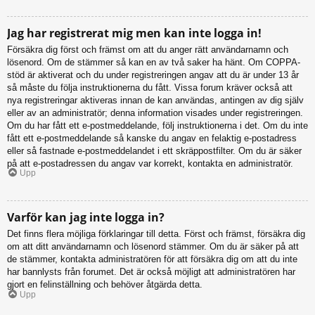
Jag har registrerat mig men kan inte logga in!
Försäkra dig först och främst om att du anger rätt användarnamn och
lösenord. Om de stämmer så kan en av två saker ha hänt. Om COPPA-
stöd är aktiverat och du under registreringen angav att du är under 13 år
så måste du följa instruktionerna du fått. Vissa forum kräver också att
nya registreringar aktiveras innan de kan användas, antingen av dig själv
eller av an administratör; denna information visades under registreringen.
Om du har fått ett e-postmeddelande, följ instruktionerna i det. Om du inte
fått ett e-postmeddelande så kanske du angav en felaktig e-postadress
eller så fastnade e-postmeddelandet i ett skräppostfilter. Om du är säker
på att e-postadressen du angav var korrekt, kontakta en administratör.
Upp
Varför kan jag inte logga in?
Det finns flera möjliga förklaringar till detta. Först och främst, försäkra dig
om att ditt användarnamn och lösenord stämmer. Om du är säker på att
de stämmer, kontakta administratören för att försäkra dig om att du inte
har bannlysts från forumet. Det är också möjligt att administratören har
gjort en felinställning och behöver åtgärda detta.
Upp