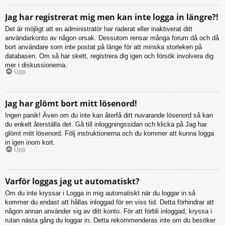
Jag har registrerat mig men kan inte logga in längre?!
Det är möjligt att en administratör har raderat eller inaktiverat ditt
användarkonto av någon orsak. Dessutom rensar många forum då och då
bort användare som inte postat på länge för att minska storleken på
databasen. Om så har skett, registrera dig igen och försök involvera dig
mer i diskussionerna.
Upp
Jag har glömt bort mitt lösenord!
Ingen panik! Även om du inte kan återfå ditt nuvarande lösenord så kan
du enkelt återställa det. Gå till inloggningssidan och klicka på Jag har
glömt mitt lösenord. Följ instruktionerna och du kommer att kunna logga
in igen inom kort.
Upp
Varför loggas jag ut automatiskt?
Om du inte kryssar i Logga in mig automatiskt när du loggar in så
kommer du endast att hållas inloggad för en viss tid. Detta förhindrar att
någon annan använder sig av ditt konto. För att förbli inloggad, kryssa i
rutan nästa gång du loggar in. Detta rekommenderas inte om du besöker