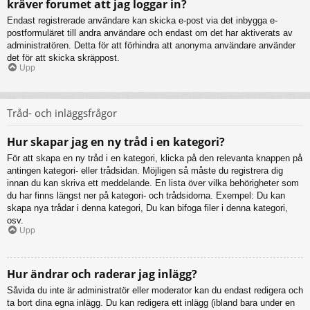
kräver forumet att jag loggar in?
Endast registrerade användare kan skicka e-post via det inbygga e-
postformuläret till andra användare och endast om det har aktiverats av
administratören. Detta för att förhindra att anonyma användare använder
det för att skicka skräppost.
Upp
Tråd- och inläggsfrågor
Hur skapar jag en ny tråd i en kategori?
För att skapa en ny tråd i en kategori, klicka på den relevanta knappen på
antingen kategori- eller trådsidan. Möjligen så måste du registrera dig
innan du kan skriva ett meddelande. En lista över vilka behörigheter som
du har finns längst ner på kategori- och trådsidorna. Exempel: Du kan
skapa nya trådar i denna kategori, Du kan bifoga filer i denna kategori,
osv.
Upp
Hur ändrar och raderar jag inlägg?
Såvida du inte är administratör eller moderator kan du endast redigera och
ta bort dina egna inlägg. Du kan redigera ett inlägg (ibland bara under en