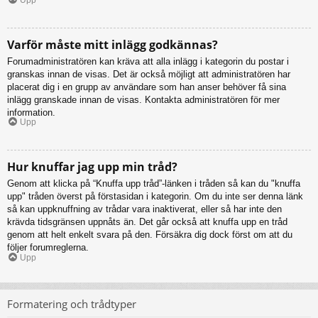
Varför måste mitt inlägg godkännas?
Forumadministratören kan kräva att alla inlägg i kategorin du postar i
granskas innan de visas. Det är också möjligt att administratören har
placerat dig i en grupp av användare som han anser behöver få sina
inlägg granskade innan de visas. Kontakta administratören för mer
information.
Upp
Hur knuffar jag upp min tråd?
Genom att klicka på “Knuffa upp tråd”-länken i tråden så kan du "knuffa
upp" tråden överst på förstasidan i kategorin. Om du inte ser denna länk
så kan uppknuffning av trådar vara inaktiverat, eller så har inte den
krävda tidsgränsen uppnåts än. Det går också att knuffa upp en tråd
genom att helt enkelt svara på den. Försäkra dig dock först om att du
följer forumreglerna.
Upp
Formatering och trådtyper