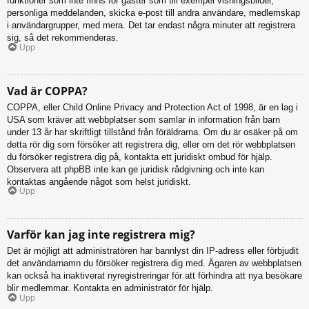
funktioner som inte finns för gäster som till exempel visningsbilder,
personliga meddelanden, skicka e-post till andra användare, medlemskap
i användargrupper, med mera. Det tar endast några minuter att registrera
sig, så det rekommenderas.
Upp
Vad är COPPA?
COPPA, eller Child Online Privacy and Protection Act of 1998, är en lag i
USA som kräver att webbplatser som samlar in information från barn
under 13 år har skriftligt tillstånd från föräldrarna. Om du är osäker på om
detta rör dig som försöker att registrera dig, eller om det rör webbplatsen
du försöker registrera dig på, kontakta ett juridiskt ombud för hjälp.
Observera att phpBB inte kan ge juridisk rådgivning och inte kan
kontaktas angående något som helst juridiskt.
Upp
Varför kan jag inte registrera mig?
Det är möjligt att administratören har bannlyst din IP-adress eller förbjudit
det användarnamn du försöker registrera dig med. Ägaren av webbplatsen
kan också ha inaktiverat nyregistreringar för att förhindra att nya besökare
blir medlemmar. Kontakta en administratör för hjälp.
Upp