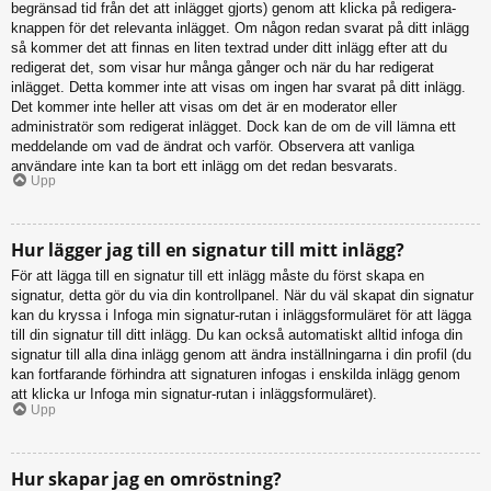
begränsad tid från det att inlägget gjorts) genom att klicka på redigera-
knappen för det relevanta inlägget. Om någon redan svarat på ditt inlägg
så kommer det att finnas en liten textrad under ditt inlägg efter att du
redigerat det, som visar hur många gånger och när du har redigerat
inlägget. Detta kommer inte att visas om ingen har svarat på ditt inlägg.
Det kommer inte heller att visas om det är en moderator eller
administratör som redigerat inlägget. Dock kan de om de vill lämna ett
meddelande om vad de ändrat och varför. Observera att vanliga
användare inte kan ta bort ett inlägg om det redan besvarats.
Upp
Hur lägger jag till en signatur till mitt inlägg?
För att lägga till en signatur till ett inlägg måste du först skapa en
signatur, detta gör du via din kontrollpanel. När du väl skapat din signatur
kan du kryssa i Infoga min signatur-rutan i inläggsformuläret för att lägga
till din signatur till ditt inlägg. Du kan också automatiskt alltid infoga din
signatur till alla dina inlägg genom att ändra inställningarna i din profil (du
kan fortfarande förhindra att signaturen infogas i enskilda inlägg genom
att klicka ur Infoga min signatur-rutan i inläggsformuläret).
Upp
Hur skapar jag en omröstning?