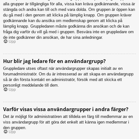
alla grupper är tillgängliga för alla, vissa kan kräva godkännande, vissa är
stängda och andra kan till och med vara dolda. Om gruppen är öppen kan
du gå med i den genom att klicka på lämplig knapp. Om gruppen kräver
godkännande kan du ansöka om medlemskap genom att klicka på
lämplig knapp. Gruppledaren måste godkänna din ansökan och de kan
fråga dig varför du vill gå med i gruppen. Besvära inte en gruppledare om
de inte godkänner din ansökan, de har sina anledningar.
Upp
Hur blir jag ledare för en användargrupp?
Gruppledare utses oftast när användargrupper skapas initialt av en
forumadministratör. Om du är intresserad av att skapa en användargrupp
så är din första kontakt en administratör, försök med att skicka ett
personligt meddelande till dem.
Upp
Varför visas vissa användargrupper i andra färger?
Det är möjligt för administratören att tilldela en färg till medlemmar av en
viss användargrupp för att göra det enkelt att känna igen medlemmar i
den gruppen.
Upp