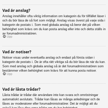
Vad är anslag?
Anslag innehåller ofta viktig information om kategorin du för tillfället läser i
och du bör läsa de så fort som möjligt. Anslag visas överst på varje sida i
kategorin de postats i. Som med globala anslag så beror det på vilken
behörighet som krävs om du kan posta anslag eller inte och detta ställs in
av forumadministratören.
Upp
Vad är notiser?
Notiser visas under eventuella anslag och endast på första sidan i
kategorin de postats i. De är ofta rätt viktiga så du bör läsa de när du kan.
Som med anslag och globala anslag så är det forumadministratören som
bestämmer vilken behörighet som krävs för att kunna posta notiser.
Upp
Vad är låsta trådar?
Låsta trådar är trådar där användare inte kan svara och omröstningar
automatiskt avslutats. Trådar kan låsas av många anledningar och de
låses av moderatorer eller forumadministratörer. Det är möjligt att du
också kan låsa dina egna trådar om du har behörighet.