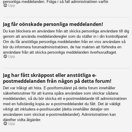
personliga meddelanden. Fråga i så fall administratören varför.
Upp
Jag får oönskade personliga meddelanden!
Du kan blockera en användare från att skicka personliga användare till dig
genom att använda meddelanderegler som du ställer in i din kontrollpanel.
Om du får anstötliga personliga meddelanden från en viss användare så
bör du informera forumadministratören, de har makten att förhindra en
användare från att skicka personliga meddelanden överhuvudtaget.
Upp
Jag har fått skräppost eller anstötliga e-
postmeddelanden från någon på detta forum!
Det var tråkigt att höra. E-postformuläret på detta forum innehåller
säkerhetsrutiner för att kunna spåra användare som skickar sådana
meddelanden, så du bör skicka ett e-postmeddelande till administratören
med en fullständig kopia av e-postmeddelandet du fått. Det är väldigt
viktigt att inkludera e-posthuvudet (detta innehåller detaljer om
användaren som skickat e-postmeddelandet). Administratören kan
därefter vidta åtgärder.
Upp