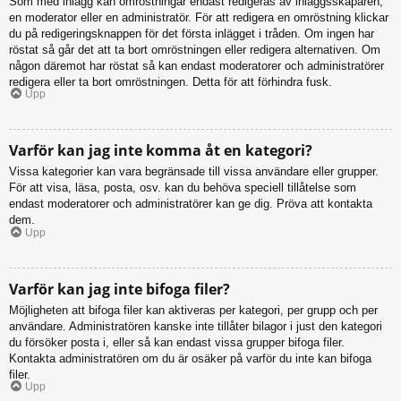
Som med inlägg kan omröstningar endast redigeras av inläggsskaparen,
en moderator eller en administratör. För att redigera en omröstning klickar
du på redigeringsknappen för det första inlägget i tråden. Om ingen har
röstat så går det att ta bort omröstningen eller redigera alternativen. Om
någon däremot har röstat så kan endast moderatorer och administratörer
redigera eller ta bort omröstningen. Detta för att förhindra fusk.
Upp
Varför kan jag inte komma åt en kategori?
Vissa kategorier kan vara begränsade till vissa användare eller grupper.
För att visa, läsa, posta, osv. kan du behöva speciell tillåtelse som
endast moderatorer och administratörer kan ge dig. Pröva att kontakta
dem.
Upp
Varför kan jag inte bifoga filer?
Möjligheten att bifoga filer kan aktiveras per kategori, per grupp och per
användare. Administratören kanske inte tillåter bilagor i just den kategori
du försöker posta i, eller så kan endast vissa grupper bifoga filer.
Kontakta administratören om du är osäker på varför du inte kan bifoga
filer.
Upp