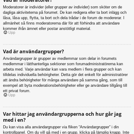
Moderatorer är individer (eller grupper av individer) som sköter om de
dagliga aktiviteterna på forumet. De kan redigera eller ta bort inlägg och
låsa, låsa upp, flytta, ta bort och dela trådar i de forum de modererar. I
allmänhet så finns moderatorerna där för att förhindra att användare
kommer ifrån ämnet eller postar anstötligt material.
Upp
Vad är användargrupper?
Användargrupper är grupper av medlemmar som delar in forumets
medlemmar i lätthanterliga sektioner som forumadministratörerna kan
arbeta med. Varje användar kan vara medlem i flera grupper och kan
tilldelas individuella behörigheter. Detta gör det enkelt för administratörer
att ändra behörigheter för många användare på samma gång, som till
exempel att byta moderationsbehörigheter eller ge användare tillgång till
ett privat forum.
Upp
Var hittar jag användargrupperna och hur går jag
med i en?
Du kan visa alla användargrupper via fliken “Användargrupper” i din
kontrollpanel. Om du vill gå med i en grupp, klicka på lämplig knapp. Inte