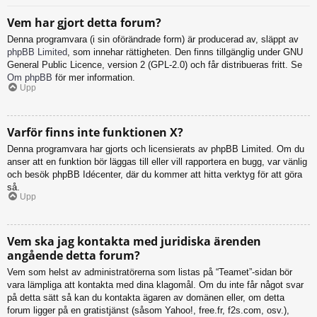
Vem har gjort detta forum?
Denna programvara (i sin oförändrade form) är producerad av, släppt av
phpBB Limited
, som innehar rättigheten. Den finns tillgänglig under GNU
General Public Licence, version 2 (GPL-2.0) och får distribueras fritt. Se
Om phpBB
för mer information.
Upp
Varför finns inte funktionen X?
Denna programvara har gjorts och licensierats av phpBB Limited. Om du
anser att en funktion bör läggas till eller vill rapportera en bugg, var vänlig
och besök phpBB Idécenter, där du kommer att hitta verktyg för att göra
så.
Upp
Vem ska jag kontakta med juridiska ärenden
angående detta forum?
Vem som helst av administratörerna som listas på “Teamet”-sidan bör
vara lämpliga att kontakta med dina klagomål. Om du inte får något svar
på detta sätt så kan du kontakta ägaren av domänen eller, om detta
forum ligger på en gratistjänst (såsom Yahoo!, free.fr, f2s.com, osv.),