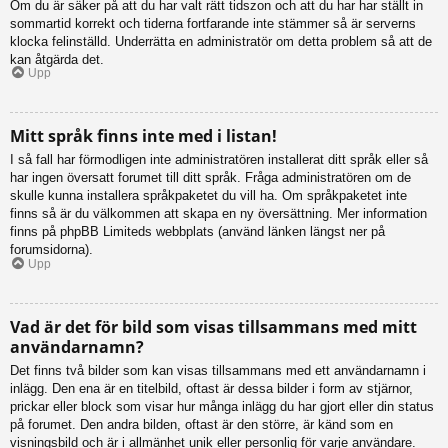
Om du är säker på att du har valt rätt tidszon och att du har har ställt in
sommartid korrekt och tiderna fortfarande inte stämmer så är serverns
klocka felinställd. Underrätta en administratör om detta problem så att de
kan åtgärda det.
Upp
Mitt språk finns inte med i listan!
I så fall har förmodligen inte administratören installerat ditt språk eller så
har ingen översatt forumet till ditt språk. Fråga administratören om de
skulle kunna installera språkpaketet du vill ha. Om språkpaketet inte
finns så är du välkommen att skapa en ny översättning. Mer information
finns på phpBB Limiteds webbplats (använd länken längst ner på
forumsidorna).
Upp
Vad är det för bild som visas tillsammans med mitt
användarnamn?
Det finns två bilder som kan visas tillsammans med ett användarnamn i
inlägg. Den ena är en titelbild, oftast är dessa bilder i form av stjärnor,
prickar eller block som visar hur många inlägg du har gjort eller din status
på forumet. Den andra bilden, oftast är den större, är känd som en
visningsbild och är i allmänhet unik eller personlig för varje användare.