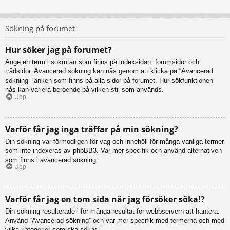
Sökning på forumet
Hur söker jag på forumet?
Ange en term i sökrutan som finns på indexsidan, forumsidor och
trådsidor. Avancerad sökning kan nås genom att klicka på “Avancerad
sökning”-länken som finns på alla sidor på forumet. Hur sökfunktionen
nås kan variera beroende på vilken stil som används.
Upp
Varför får jag inga träffar på min sökning?
Din sökning var förmodligen för vag och innehöll för många vanliga termer
som inte indexeras av phpBB3. Var mer specifik och använd alternativen
som finns i avancerad sökning.
Upp
Varför får jag en tom sida när jag försöker söka!?
Din sökning resulterade i för många resultat för webbservern att hantera.
Använd “Avancerad sökning” och var mer specifik med termerna och med
vilka kategorier som ska sökas i.