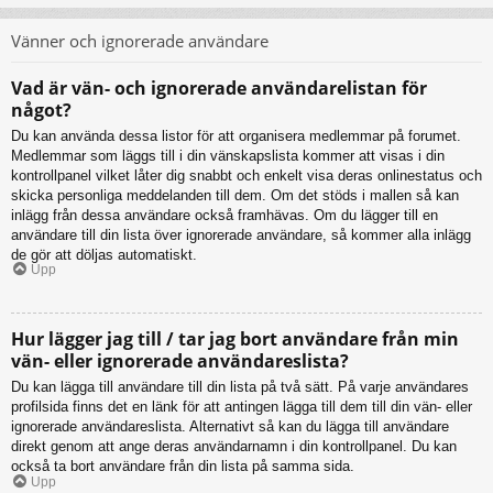
Vänner och ignorerade användare
Vad är vän- och ignorerade användarelistan för
något?
Du kan använda dessa listor för att organisera medlemmar på forumet.
Medlemmar som läggs till i din vänskapslista kommer att visas i din
kontrollpanel vilket låter dig snabbt och enkelt visa deras onlinestatus och
skicka personliga meddelanden till dem. Om det stöds i mallen så kan
inlägg från dessa användare också framhävas. Om du lägger till en
användare till din lista över ignorerade användare, så kommer alla inlägg
de gör att döljas automatiskt.
Upp
Hur lägger jag till / tar jag bort användare från min
vän- eller ignorerade användareslista?
Du kan lägga till användare till din lista på två sätt. På varje användares
profilsida finns det en länk för att antingen lägga till dem till din vän- eller
ignorerade användareslista. Alternativt så kan du lägga till användare
direkt genom att ange deras användarnamn i din kontrollpanel. Du kan
också ta bort användare från din lista på samma sida.
Upp