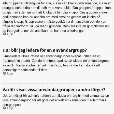
alla grupper är tillgängliga för alla, vissa kan kräva godkännande, vissa är
stängda och andra kan till och med vara dolda. Om gruppen är öppen kan
du gå med i den genom att klicka på lämplig knapp. Om gruppen kräver
godkännande kan du ansöka om medlemskap genom att klicka på
lämplig knapp. Gruppledaren måste godkänna din ansökan och de kan
fråga dig varför du vill gå med i gruppen. Besvära inte en gruppledare om
de inte godkänner din ansökan, de har sina anledningar.
Upp
Hur blir jag ledare för en användargrupp?
Gruppledare utses oftast när användargrupper skapas initialt av en
forumadministratör. Om du är intresserad av att skapa en användargrupp
så är din första kontakt en administratör, försök med att skicka ett
personligt meddelande till dem.
Upp
Varför visas vissa användargrupper i andra färger?
Det är möjligt för administratören att tilldela en färg till medlemmar av en
viss användargrupp för att göra det enkelt att känna igen medlemmar i
den gruppen.
Upp