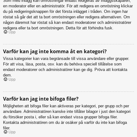
Som med inlägg kan omröstningar endast redigeras av inläggsskaparen,
en moderator eller en administratör. För att redigera en omröstning klickar
du på redigeringsknappen för det första inlägget i tråden. Om ingen har
röstat så går det att ta bort omröstningen eller redigera alternativen. Om
någon däremot har röstat så kan endast moderatorer och administratörer
redigera eller ta bort omröstningen. Detta för att förhindra fusk.
Upp
Varför kan jag inte komma åt en kategori?
Vissa kategorier kan vara begränsade till vissa användare eller grupper.
För att visa, läsa, posta, osv. kan du behöva speciell tillåtelse som
endast moderatorer och administratörer kan ge dig. Pröva att kontakta
dem.
Upp
Varför kan jag inte bifoga filer?
Möjligheten att bifoga filer kan aktiveras per kategori, per grupp och per
användare. Administratören kanske inte tillåter bilagor i just den kategori
du försöker posta i, eller så kan endast vissa grupper bifoga filer.
Kontakta administratören om du är osäker på varför du inte kan bifoga
filer.
Upp