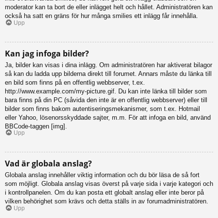
moderator kan ta bort de eller inlägget helt och hållet. Administratören kan
också ha satt en gräns för hur många smilies ett inlägg får innehålla.
Upp
Kan jag infoga bilder?
Ja, bilder kan visas i dina inlägg. Om administratören har aktiverat bilagor
så kan du ladda upp bilderna direkt till forumet. Annars måste du länka till
en bild som finns på en offentlig webbserver, t.ex.
http://www.example.com/my-picture.gif. Du kan inte länka till bilder som
bara finns på din PC (såvida den inte är en offentlig webbserver) eller till
bilder som finns bakom autentiseringsmekanismer, som t.ex. Hotmail
eller Yahoo, lösenorsskyddade sajter, m.m. För att infoga en bild, använd
BBCode-taggen [img].
Upp
Vad är globala anslag?
Globala anslag innehåller viktig information och du bör läsa de så fort
som möjligt. Globala anslag visas överst på varje sida i varje kategori och
i kontrollpanelen. Om du kan posta ett globalt anslag eller inte beror på
vilken behörighet som krävs och detta ställs in av forumadministratören.
Upp