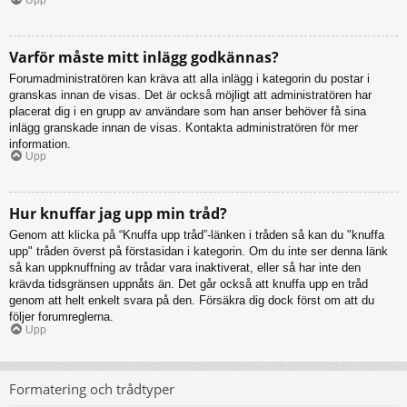
Varför måste mitt inlägg godkännas?
Forumadministratören kan kräva att alla inlägg i kategorin du postar i
granskas innan de visas. Det är också möjligt att administratören har
placerat dig i en grupp av användare som han anser behöver få sina
inlägg granskade innan de visas. Kontakta administratören för mer
information.
Upp
Hur knuffar jag upp min tråd?
Genom att klicka på “Knuffa upp tråd”-länken i tråden så kan du "knuffa
upp" tråden överst på förstasidan i kategorin. Om du inte ser denna länk
så kan uppknuffning av trådar vara inaktiverat, eller så har inte den
krävda tidsgränsen uppnåts än. Det går också att knuffa upp en tråd
genom att helt enkelt svara på den. Försäkra dig dock först om att du
följer forumreglerna.
Upp
Formatering och trådtyper