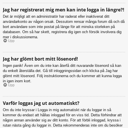
Jag har registrerat mig men kan inte logga in längre?!
Det är möjligt att en administratör har raderat eller inaktiverat ditt
användarkonto av någon orsak. Dessutom rensar många forum då och då
bort användare som inte postat på länge för att minska storleken på
databasen. Om så har skett, registrera dig igen och försök involvera dig
mer i diskussionerna.
Upp
Jag har glömt bort mitt lösenord!
Ingen panik! Även om du inte kan återfå ditt nuvarande lösenord så kan
du enkelt återställa det. Gå till inloggningssidan och klicka på Jag har
glömt mitt lösenord. Följ instruktionerna och du kommer att kunna logga
in igen inom kort.
Upp
Varför loggas jag ut automatiskt?
Om du inte kryssar i Logga in mig automatiskt när du loggar in så
kommer du endast att hållas inloggad för en viss tid. Detta förhindrar att
någon annan använder sig av ditt konto. För att förbli inloggad, kryssa i
rutan nästa gång du loggar in. Detta rekommenderas inte om du besöker