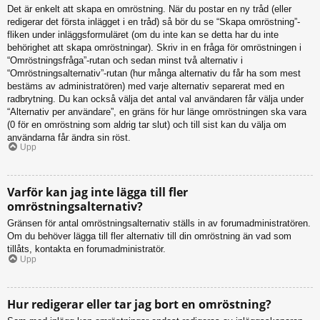
Det är enkelt att skapa en omröstning. När du postar en ny tråd (eller
redigerar det första inlägget i en tråd) så bör du se “Skapa omröstning”-
fliken under inläggsformuläret (om du inte kan se detta har du inte
behörighet att skapa omröstningar). Skriv in en fråga för omröstningen i
“Omröstningsfråga”-rutan och sedan minst två alternativ i
“Omröstningsalternativ”-rutan (hur många alternativ du får ha som mest
bestäms av administratören) med varje alternativ separerat med en
radbrytning. Du kan också välja det antal val användaren får välja under
“Alternativ per användare”, en gräns för hur länge omröstningen ska vara
(0 för en omröstning som aldrig tar slut) och till sist kan du välja om
användarna får ändra sin röst.
Upp
Varför kan jag inte lägga till fler
omröstningsalternativ?
Gränsen för antal omröstningsalternativ ställs in av forumadministratören.
Om du behöver lägga till fler alternativ till din omröstning än vad som
tillåts, kontakta en forumadministratör.
Upp
Hur redigerar eller tar jag bort en omröstning?