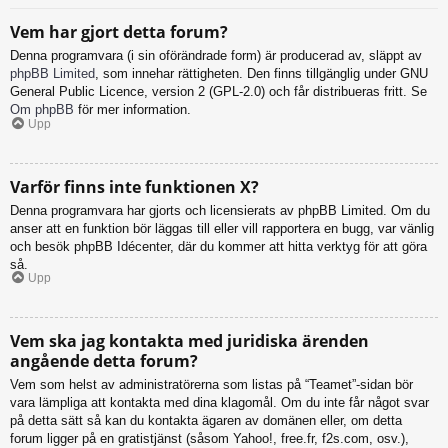
Vem har gjort detta forum?
Denna programvara (i sin oförändrade form) är producerad av, släppt av
phpBB Limited
, som innehar rättigheten. Den finns tillgänglig under GNU
General Public Licence, version 2 (GPL-2.0) och får distribueras fritt. Se
Om phpBB
för mer information.
Upp
Varför finns inte funktionen X?
Denna programvara har gjorts och licensierats av phpBB Limited. Om du
anser att en funktion bör läggas till eller vill rapportera en bugg, var vänlig
och besök phpBB Idécenter, där du kommer att hitta verktyg för att göra
så.
Upp
Vem ska jag kontakta med juridiska ärenden
angående detta forum?
Vem som helst av administratörerna som listas på “Teamet”-sidan bör
vara lämpliga att kontakta med dina klagomål. Om du inte får något svar
på detta sätt så kan du kontakta ägaren av domänen eller, om detta
forum ligger på en gratistjänst (såsom Yahoo!, free.fr, f2s.com, osv.),