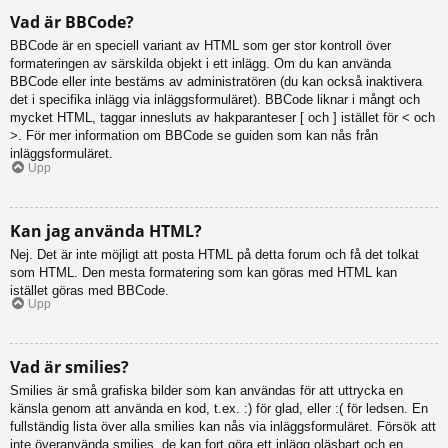
Vad är BBCode?
BBCode är en speciell variant av HTML som ger stor kontroll över
formateringen av särskilda objekt i ett inlägg. Om du kan använda
BBCode eller inte bestäms av administratören (du kan också inaktivera
det i specifika inlägg via inläggsformuläret). BBCode liknar i mångt och
mycket HTML, taggar innesluts av hakparanteser [ och ] istället för < och
>. För mer information om BBCode se guiden som kan nås från
inläggsformuläret.
Upp
Kan jag använda HTML?
Nej. Det är inte möjligt att posta HTML på detta forum och få det tolkat
som HTML. Den mesta formatering som kan göras med HTML kan
istället göras med BBCode.
Upp
Vad är smilies?
Smilies är små grafiska bilder som kan användas för att uttrycka en
känsla genom att använda en kod, t.ex. :) för glad, eller :( för ledsen. En
fullständig lista över alla smilies kan nås via inläggsformuläret. Försök att
inte överanvända smilies, de kan fort göra ett inlägg oläsbart och en