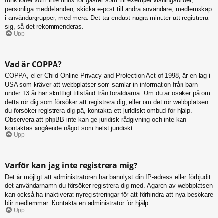
funktioner som inte finns för gäster som till exempel visningsbilder,
personliga meddelanden, skicka e-post till andra användare, medlemskap
i användargrupper, med mera. Det tar endast några minuter att registrera
sig, så det rekommenderas.
Upp
Vad är COPPA?
COPPA, eller Child Online Privacy and Protection Act of 1998, är en lag i
USA som kräver att webbplatser som samlar in information från barn
under 13 år har skriftligt tillstånd från föräldrarna. Om du är osäker på om
detta rör dig som försöker att registrera dig, eller om det rör webbplatsen
du försöker registrera dig på, kontakta ett juridiskt ombud för hjälp.
Observera att phpBB inte kan ge juridisk rådgivning och inte kan
kontaktas angående något som helst juridiskt.
Upp
Varför kan jag inte registrera mig?
Det är möjligt att administratören har bannlyst din IP-adress eller förbjudit
det användarnamn du försöker registrera dig med. Ägaren av webbplatsen
kan också ha inaktiverat nyregistreringar för att förhindra att nya besökare
blir medlemmar. Kontakta en administratör för hjälp.
Upp