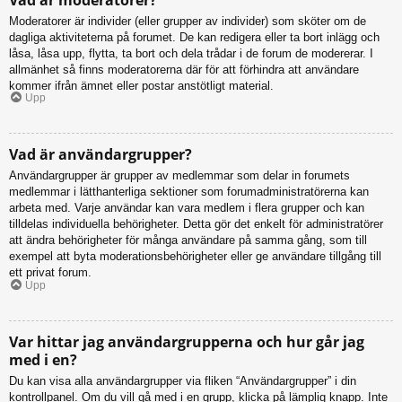
Moderatorer är individer (eller grupper av individer) som sköter om de
dagliga aktiviteterna på forumet. De kan redigera eller ta bort inlägg och
låsa, låsa upp, flytta, ta bort och dela trådar i de forum de modererar. I
allmänhet så finns moderatorerna där för att förhindra att användare
kommer ifrån ämnet eller postar anstötligt material.
Upp
Vad är användargrupper?
Användargrupper är grupper av medlemmar som delar in forumets
medlemmar i lätthanterliga sektioner som forumadministratörerna kan
arbeta med. Varje användar kan vara medlem i flera grupper och kan
tilldelas individuella behörigheter. Detta gör det enkelt för administratörer
att ändra behörigheter för många användare på samma gång, som till
exempel att byta moderationsbehörigheter eller ge användare tillgång till
ett privat forum.
Upp
Var hittar jag användargrupperna och hur går jag
med i en?
Du kan visa alla användargrupper via fliken “Användargrupper” i din
kontrollpanel. Om du vill gå med i en grupp, klicka på lämplig knapp. Inte