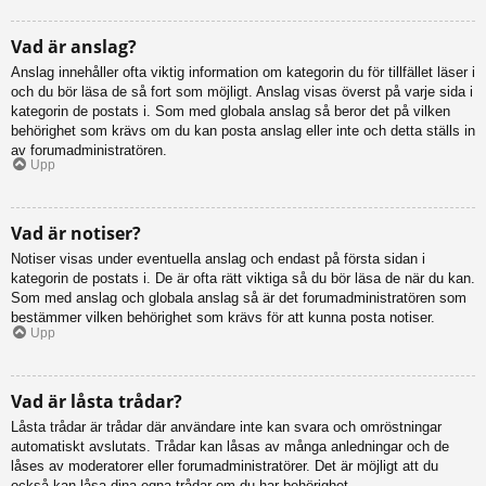
Vad är anslag?
Anslag innehåller ofta viktig information om kategorin du för tillfället läser i
och du bör läsa de så fort som möjligt. Anslag visas överst på varje sida i
kategorin de postats i. Som med globala anslag så beror det på vilken
behörighet som krävs om du kan posta anslag eller inte och detta ställs in
av forumadministratören.
Upp
Vad är notiser?
Notiser visas under eventuella anslag och endast på första sidan i
kategorin de postats i. De är ofta rätt viktiga så du bör läsa de när du kan.
Som med anslag och globala anslag så är det forumadministratören som
bestämmer vilken behörighet som krävs för att kunna posta notiser.
Upp
Vad är låsta trådar?
Låsta trådar är trådar där användare inte kan svara och omröstningar
automatiskt avslutats. Trådar kan låsas av många anledningar och de
låses av moderatorer eller forumadministratörer. Det är möjligt att du
också kan låsa dina egna trådar om du har behörighet.