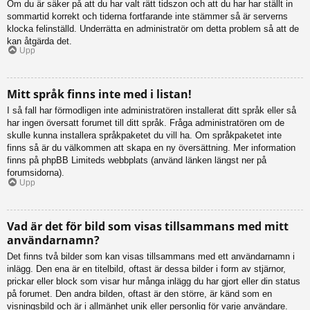
Om du är säker på att du har valt rätt tidszon och att du har har ställt in
sommartid korrekt och tiderna fortfarande inte stämmer så är serverns
klocka felinställd. Underrätta en administratör om detta problem så att de
kan åtgärda det.
Upp
Mitt språk finns inte med i listan!
I så fall har förmodligen inte administratören installerat ditt språk eller så
har ingen översatt forumet till ditt språk. Fråga administratören om de
skulle kunna installera språkpaketet du vill ha. Om språkpaketet inte
finns så är du välkommen att skapa en ny översättning. Mer information
finns på phpBB Limiteds webbplats (använd länken längst ner på
forumsidorna).
Upp
Vad är det för bild som visas tillsammans med mitt
användarnamn?
Det finns två bilder som kan visas tillsammans med ett användarnamn i
inlägg. Den ena är en titelbild, oftast är dessa bilder i form av stjärnor,
prickar eller block som visar hur många inlägg du har gjort eller din status
på forumet. Den andra bilden, oftast är den större, är känd som en
visningsbild och är i allmänhet unik eller personlig för varje användare.