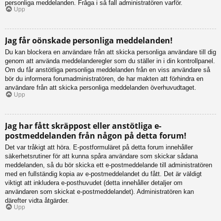
personliga meddelanden. Fråga i så fall administratören varför.
Upp
Jag får oönskade personliga meddelanden!
Du kan blockera en användare från att skicka personliga användare till dig
genom att använda meddelanderegler som du ställer in i din kontrollpanel.
Om du får anstötliga personliga meddelanden från en viss användare så
bör du informera forumadministratören, de har makten att förhindra en
användare från att skicka personliga meddelanden överhuvudtaget.
Upp
Jag har fått skräppost eller anstötliga e-
postmeddelanden från någon på detta forum!
Det var tråkigt att höra. E-postformuläret på detta forum innehåller
säkerhetsrutiner för att kunna spåra användare som skickar sådana
meddelanden, så du bör skicka ett e-postmeddelande till administratören
med en fullständig kopia av e-postmeddelandet du fått. Det är väldigt
viktigt att inkludera e-posthuvudet (detta innehåller detaljer om
användaren som skickat e-postmeddelandet). Administratören kan
därefter vidta åtgärder.
Upp