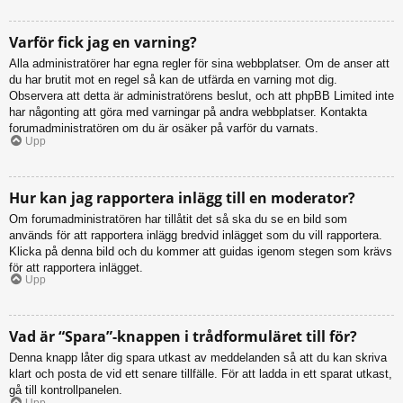
Varför fick jag en varning?
Alla administratörer har egna regler för sina webbplatser. Om de anser att
du har brutit mot en regel så kan de utfärda en varning mot dig.
Observera att detta är administratörens beslut, och att phpBB Limited inte
har någonting att göra med varningar på andra webbplatser. Kontakta
forumadministratören om du är osäker på varför du varnats.
Upp
Hur kan jag rapportera inlägg till en moderator?
Om forumadministratören har tillåtit det så ska du se en bild som
används för att rapportera inlägg bredvid inlägget som du vill rapportera.
Klicka på denna bild och du kommer att guidas igenom stegen som krävs
för att rapportera inlägget.
Upp
Vad är “Spara”-knappen i trådformuläret till för?
Denna knapp låter dig spara utkast av meddelanden så att du kan skriva
klart och posta de vid ett senare tillfälle. För att ladda in ett sparat utkast,
gå till kontrollpanelen.
Upp