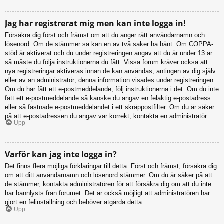
Jag har registrerat mig men kan inte logga in!
Försäkra dig först och främst om att du anger rätt användarnamn och
lösenord. Om de stämmer så kan en av två saker ha hänt. Om COPPA-
stöd är aktiverat och du under registreringen angav att du är under 13 år
så måste du följa instruktionerna du fått. Vissa forum kräver också att
nya registreringar aktiveras innan de kan användas, antingen av dig själv
eller av an administratör; denna information visades under registreringen.
Om du har fått ett e-postmeddelande, följ instruktionerna i det. Om du inte
fått ett e-postmeddelande så kanske du angav en felaktig e-postadress
eller så fastnade e-postmeddelandet i ett skräppostfilter. Om du är säker
på att e-postadressen du angav var korrekt, kontakta en administratör.
Upp
Varför kan jag inte logga in?
Det finns flera möjliga förklaringar till detta. Först och främst, försäkra dig
om att ditt användarnamn och lösenord stämmer. Om du är säker på att
de stämmer, kontakta administratören för att försäkra dig om att du inte
har bannlysts från forumet. Det är också möjligt att administratören har
gjort en felinställning och behöver åtgärda detta.
Upp