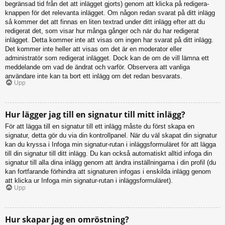
begränsad tid från det att inlägget gjorts) genom att klicka på redigera-
knappen för det relevanta inlägget. Om någon redan svarat på ditt inlägg
så kommer det att finnas en liten textrad under ditt inlägg efter att du
redigerat det, som visar hur många gånger och när du har redigerat
inlägget. Detta kommer inte att visas om ingen har svarat på ditt inlägg.
Det kommer inte heller att visas om det är en moderator eller
administratör som redigerat inlägget. Dock kan de om de vill lämna ett
meddelande om vad de ändrat och varför. Observera att vanliga
användare inte kan ta bort ett inlägg om det redan besvarats.
Upp
Hur lägger jag till en signatur till mitt inlägg?
För att lägga till en signatur till ett inlägg måste du först skapa en
signatur, detta gör du via din kontrollpanel. När du väl skapat din signatur
kan du kryssa i Infoga min signatur-rutan i inläggsformuläret för att lägga
till din signatur till ditt inlägg. Du kan också automatiskt alltid infoga din
signatur till alla dina inlägg genom att ändra inställningarna i din profil (du
kan fortfarande förhindra att signaturen infogas i enskilda inlägg genom
att klicka ur Infoga min signatur-rutan i inläggsformuläret).
Upp
Hur skapar jag en omröstning?