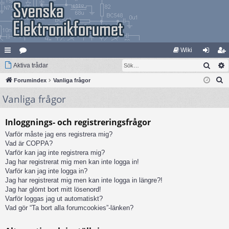
Wiki
Sök
na
Aktiva trådar
at
og
li
S
bb
Forumindex
eg
Vanliga frågor
ga
m
ö
Vanliga frågor
lä
ori
in
ed
k
nk
er
le
Inloggnings- och registreringsfrågor
ar
m
Varför måste jag ens registrera mig?
Vad är COPPA?
Varför kan jag inte registrera mig?
Jag har registrerat mig men kan inte logga in!
Varför kan jag inte logga in?
Jag har registrerat mig men kan inte logga in längre?!
Jag har glömt bort mitt lösenord!
Varför loggas jag ut automatiskt?
Vad gör “Ta bort alla forumcookies”-länken?