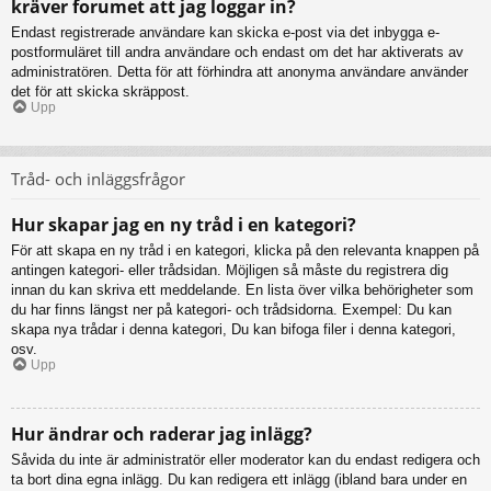
kräver forumet att jag loggar in?
Endast registrerade användare kan skicka e-post via det inbygga e-
postformuläret till andra användare och endast om det har aktiverats av
administratören. Detta för att förhindra att anonyma användare använder
det för att skicka skräppost.
Upp
Tråd- och inläggsfrågor
Hur skapar jag en ny tråd i en kategori?
För att skapa en ny tråd i en kategori, klicka på den relevanta knappen på
antingen kategori- eller trådsidan. Möjligen så måste du registrera dig
innan du kan skriva ett meddelande. En lista över vilka behörigheter som
du har finns längst ner på kategori- och trådsidorna. Exempel: Du kan
skapa nya trådar i denna kategori, Du kan bifoga filer i denna kategori,
osv.
Upp
Hur ändrar och raderar jag inlägg?
Såvida du inte är administratör eller moderator kan du endast redigera och
ta bort dina egna inlägg. Du kan redigera ett inlägg (ibland bara under en