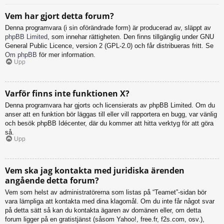
Vem har gjort detta forum?
Denna programvara (i sin oförändrade form) är producerad av, släppt av
phpBB Limited
, som innehar rättigheten. Den finns tillgänglig under GNU
General Public Licence, version 2 (GPL-2.0) och får distribueras fritt. Se
Om phpBB
för mer information.
Upp
Varför finns inte funktionen X?
Denna programvara har gjorts och licensierats av phpBB Limited. Om du
anser att en funktion bör läggas till eller vill rapportera en bugg, var vänlig
och besök phpBB Idécenter, där du kommer att hitta verktyg för att göra
så.
Upp
Vem ska jag kontakta med juridiska ärenden
angående detta forum?
Vem som helst av administratörerna som listas på “Teamet”-sidan bör
vara lämpliga att kontakta med dina klagomål. Om du inte får något svar
på detta sätt så kan du kontakta ägaren av domänen eller, om detta
forum ligger på en gratistjänst (såsom Yahoo!, free.fr, f2s.com, osv.),