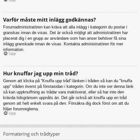
Varför måste mitt inlägg godkännas?
Forumadministratören kan kräva att alla inlägg i kategorin du postar i
granskas innan de visas. Det är också möjligt att administratören har
placerat dig i en grupp av användare som han anser behöver få sina
inlägg granskade innan de visas. Kontakta administratören för mer
information.
Upp
Hur knuffar jag upp min tråd?
Genom att klicka på “Knuffa upp tråd”-länken i tråden så kan du "knuffa
upp" tråden överst på förstasidan i kategorin. Om du inte ser denna länk
så kan uppknuffning av trådar vara inaktiverat, eller så har inte den
krävda tidsgränsen uppnåts än. Det går också att knuffa upp en tråd
genom att helt enkelt svara på den. Försäkra dig dock först om att du
följer forumreglerna.
Upp
Formatering och trådtyper