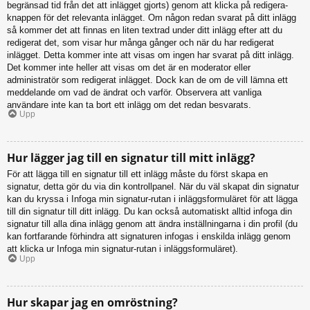
begränsad tid från det att inlägget gjorts) genom att klicka på redigera-
knappen för det relevanta inlägget. Om någon redan svarat på ditt inlägg
så kommer det att finnas en liten textrad under ditt inlägg efter att du
redigerat det, som visar hur många gånger och när du har redigerat
inlägget. Detta kommer inte att visas om ingen har svarat på ditt inlägg.
Det kommer inte heller att visas om det är en moderator eller
administratör som redigerat inlägget. Dock kan de om de vill lämna ett
meddelande om vad de ändrat och varför. Observera att vanliga
användare inte kan ta bort ett inlägg om det redan besvarats.
Upp
Hur lägger jag till en signatur till mitt inlägg?
För att lägga till en signatur till ett inlägg måste du först skapa en
signatur, detta gör du via din kontrollpanel. När du väl skapat din signatur
kan du kryssa i Infoga min signatur-rutan i inläggsformuläret för att lägga
till din signatur till ditt inlägg. Du kan också automatiskt alltid infoga din
signatur till alla dina inlägg genom att ändra inställningarna i din profil (du
kan fortfarande förhindra att signaturen infogas i enskilda inlägg genom
att klicka ur Infoga min signatur-rutan i inläggsformuläret).
Upp
Hur skapar jag en omröstning?