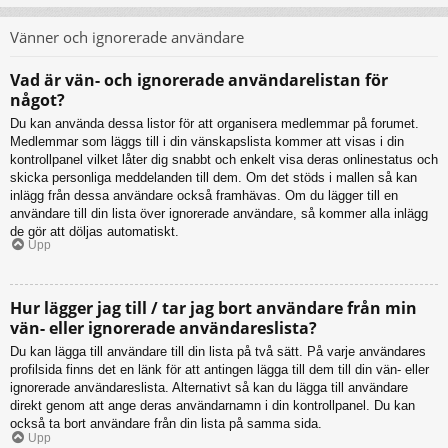
Vänner och ignorerade användare
Vad är vän- och ignorerade användarelistan för
något?
Du kan använda dessa listor för att organisera medlemmar på forumet.
Medlemmar som läggs till i din vänskapslista kommer att visas i din
kontrollpanel vilket låter dig snabbt och enkelt visa deras onlinestatus och
skicka personliga meddelanden till dem. Om det stöds i mallen så kan
inlägg från dessa användare också framhävas. Om du lägger till en
användare till din lista över ignorerade användare, så kommer alla inlägg
de gör att döljas automatiskt.
Upp
Hur lägger jag till / tar jag bort användare från min
vän- eller ignorerade användareslista?
Du kan lägga till användare till din lista på två sätt. På varje användares
profilsida finns det en länk för att antingen lägga till dem till din vän- eller
ignorerade användareslista. Alternativt så kan du lägga till användare
direkt genom att ange deras användarnamn i din kontrollpanel. Du kan
också ta bort användare från din lista på samma sida.
Upp