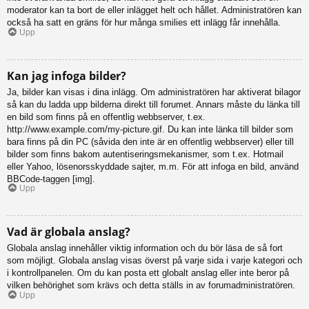
moderator kan ta bort de eller inlägget helt och hållet. Administratören kan
också ha satt en gräns för hur många smilies ett inlägg får innehålla.
Upp
Kan jag infoga bilder?
Ja, bilder kan visas i dina inlägg. Om administratören har aktiverat bilagor
så kan du ladda upp bilderna direkt till forumet. Annars måste du länka till
en bild som finns på en offentlig webbserver, t.ex.
http://www.example.com/my-picture.gif. Du kan inte länka till bilder som
bara finns på din PC (såvida den inte är en offentlig webbserver) eller till
bilder som finns bakom autentiseringsmekanismer, som t.ex. Hotmail
eller Yahoo, lösenorsskyddade sajter, m.m. För att infoga en bild, använd
BBCode-taggen [img].
Upp
Vad är globala anslag?
Globala anslag innehåller viktig information och du bör läsa de så fort
som möjligt. Globala anslag visas överst på varje sida i varje kategori och
i kontrollpanelen. Om du kan posta ett globalt anslag eller inte beror på
vilken behörighet som krävs och detta ställs in av forumadministratören.
Upp