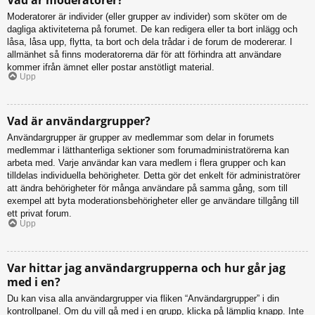
Moderatorer är individer (eller grupper av individer) som sköter om de
dagliga aktiviteterna på forumet. De kan redigera eller ta bort inlägg och
låsa, låsa upp, flytta, ta bort och dela trådar i de forum de modererar. I
allmänhet så finns moderatorerna där för att förhindra att användare
kommer ifrån ämnet eller postar anstötligt material.
Upp
Vad är användargrupper?
Användargrupper är grupper av medlemmar som delar in forumets
medlemmar i lätthanterliga sektioner som forumadministratörerna kan
arbeta med. Varje användar kan vara medlem i flera grupper och kan
tilldelas individuella behörigheter. Detta gör det enkelt för administratörer
att ändra behörigheter för många användare på samma gång, som till
exempel att byta moderationsbehörigheter eller ge användare tillgång till
ett privat forum.
Upp
Var hittar jag användargrupperna och hur går jag
med i en?
Du kan visa alla användargrupper via fliken “Användargrupper” i din
kontrollpanel. Om du vill gå med i en grupp, klicka på lämplig knapp. Inte