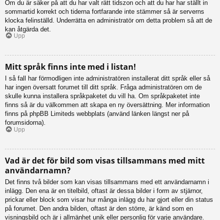
Om du är säker på att du har valt rätt tidszon och att du har har ställt in
sommartid korrekt och tiderna fortfarande inte stämmer så är serverns
klocka felinställd. Underrätta en administratör om detta problem så att de
kan åtgärda det.
Upp
Mitt språk finns inte med i listan!
I så fall har förmodligen inte administratören installerat ditt språk eller så
har ingen översatt forumet till ditt språk. Fråga administratören om de
skulle kunna installera språkpaketet du vill ha. Om språkpaketet inte
finns så är du välkommen att skapa en ny översättning. Mer information
finns på phpBB Limiteds webbplats (använd länken längst ner på
forumsidorna).
Upp
Vad är det för bild som visas tillsammans med mitt
användarnamn?
Det finns två bilder som kan visas tillsammans med ett användarnamn i
inlägg. Den ena är en titelbild, oftast är dessa bilder i form av stjärnor,
prickar eller block som visar hur många inlägg du har gjort eller din status
på forumet. Den andra bilden, oftast är den större, är känd som en
visningsbild och är i allmänhet unik eller personlig för varje användare.