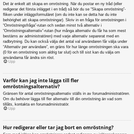
Det är enkelt att skapa en omröstning. När du postar en ny tråd (eller
redigerar det första inlägget i en tråd) så bör du se “Skapa omröstning”-
fliken under inläggsformuläret (om du inte kan se detta har du inte
behörighet att skapa omröstningar). Skriv in en fråga för omröstningen i
“Omröstningsfråga”-rutan och sedan minst två alternativ i
“Omröstningsalternativ”-rutan (hur många alternativ du får ha som mest
bestäms av administratören) med varje alternativ separerat med en
radbrytning. Du kan också välja det antal val användaren får välja under
“Alternativ per användare”, en gräns för hur länge omröstningen ska vara
(0 för en omröstning som aldrig tar slut) och till sist kan du välja om
användarna får ändra sin röst.
Upp
Varför kan jag inte lägga till fler
omröstningsalternativ?
Gränsen för antal omröstningsalternativ ställs in av forumadministratören.
Om du behöver lägga till fler alternativ till din omröstning än vad som
tillåts, kontakta en forumadministratör.
Upp
Hur redigerar eller tar jag bort en omröstning?