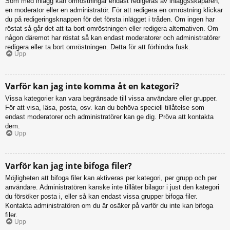
Som med inlägg kan omröstningar endast redigeras av inläggsskaparen,
en moderator eller en administratör. För att redigera en omröstning klickar
du på redigeringsknappen för det första inlägget i tråden. Om ingen har
röstat så går det att ta bort omröstningen eller redigera alternativen. Om
någon däremot har röstat så kan endast moderatorer och administratörer
redigera eller ta bort omröstningen. Detta för att förhindra fusk.
Upp
Varför kan jag inte komma åt en kategori?
Vissa kategorier kan vara begränsade till vissa användare eller grupper.
För att visa, läsa, posta, osv. kan du behöva speciell tillåtelse som
endast moderatorer och administratörer kan ge dig. Pröva att kontakta
dem.
Upp
Varför kan jag inte bifoga filer?
Möjligheten att bifoga filer kan aktiveras per kategori, per grupp och per
användare. Administratören kanske inte tillåter bilagor i just den kategori
du försöker posta i, eller så kan endast vissa grupper bifoga filer.
Kontakta administratören om du är osäker på varför du inte kan bifoga
filer.
Upp