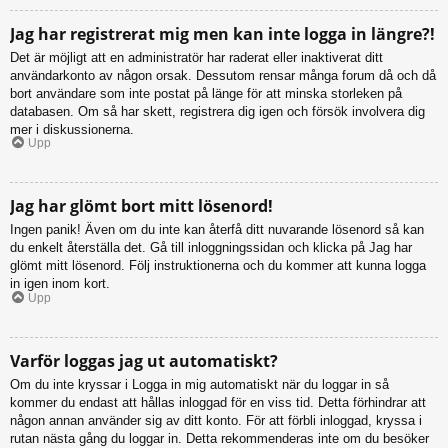
Jag har registrerat mig men kan inte logga in längre?!
Det är möjligt att en administratör har raderat eller inaktiverat ditt
användarkonto av någon orsak. Dessutom rensar många forum då och då
bort användare som inte postat på länge för att minska storleken på
databasen. Om så har skett, registrera dig igen och försök involvera dig
mer i diskussionerna.
Upp
Jag har glömt bort mitt lösenord!
Ingen panik! Även om du inte kan återfå ditt nuvarande lösenord så kan
du enkelt återställa det. Gå till inloggningssidan och klicka på Jag har
glömt mitt lösenord. Följ instruktionerna och du kommer att kunna logga
in igen inom kort.
Upp
Varför loggas jag ut automatiskt?
Om du inte kryssar i Logga in mig automatiskt när du loggar in så
kommer du endast att hållas inloggad för en viss tid. Detta förhindrar att
någon annan använder sig av ditt konto. För att förbli inloggad, kryssa i
rutan nästa gång du loggar in. Detta rekommenderas inte om du besöker