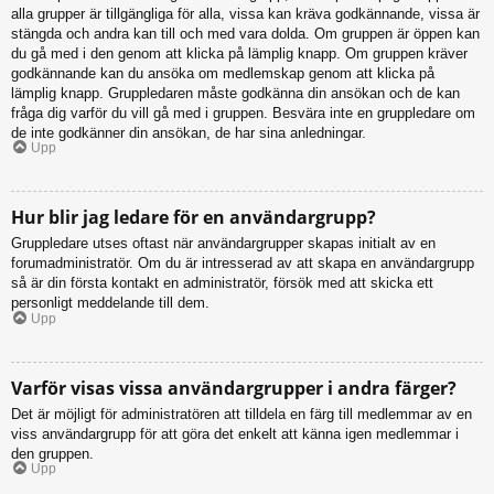
alla grupper är tillgängliga för alla, vissa kan kräva godkännande, vissa är
stängda och andra kan till och med vara dolda. Om gruppen är öppen kan
du gå med i den genom att klicka på lämplig knapp. Om gruppen kräver
godkännande kan du ansöka om medlemskap genom att klicka på
lämplig knapp. Gruppledaren måste godkänna din ansökan och de kan
fråga dig varför du vill gå med i gruppen. Besvära inte en gruppledare om
de inte godkänner din ansökan, de har sina anledningar.
Upp
Hur blir jag ledare för en användargrupp?
Gruppledare utses oftast när användargrupper skapas initialt av en
forumadministratör. Om du är intresserad av att skapa en användargrupp
så är din första kontakt en administratör, försök med att skicka ett
personligt meddelande till dem.
Upp
Varför visas vissa användargrupper i andra färger?
Det är möjligt för administratören att tilldela en färg till medlemmar av en
viss användargrupp för att göra det enkelt att känna igen medlemmar i
den gruppen.
Upp