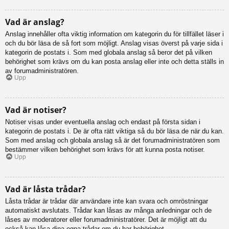
Vad är anslag?
Anslag innehåller ofta viktig information om kategorin du för tillfället läser i
och du bör läsa de så fort som möjligt. Anslag visas överst på varje sida i
kategorin de postats i. Som med globala anslag så beror det på vilken
behörighet som krävs om du kan posta anslag eller inte och detta ställs in
av forumadministratören.
Upp
Vad är notiser?
Notiser visas under eventuella anslag och endast på första sidan i
kategorin de postats i. De är ofta rätt viktiga så du bör läsa de när du kan.
Som med anslag och globala anslag så är det forumadministratören som
bestämmer vilken behörighet som krävs för att kunna posta notiser.
Upp
Vad är låsta trådar?
Låsta trådar är trådar där användare inte kan svara och omröstningar
automatiskt avslutats. Trådar kan låsas av många anledningar och de
låses av moderatorer eller forumadministratörer. Det är möjligt att du
också kan låsa dina egna trådar om du har behörighet.