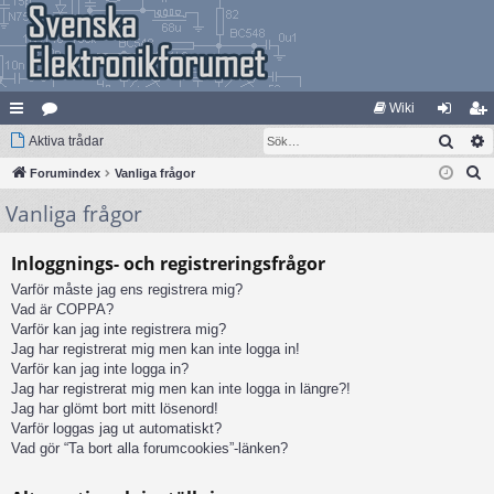
Wiki
Sök
na
Aktiva trådar
at
og
li
S
bb
Forumindex
eg
Vanliga frågor
ga
m
ö
Vanliga frågor
lä
ori
in
ed
k
nk
er
le
Inloggnings- och registreringsfrågor
ar
m
Varför måste jag ens registrera mig?
Vad är COPPA?
Varför kan jag inte registrera mig?
Jag har registrerat mig men kan inte logga in!
Varför kan jag inte logga in?
Jag har registrerat mig men kan inte logga in längre?!
Jag har glömt bort mitt lösenord!
Varför loggas jag ut automatiskt?
Vad gör “Ta bort alla forumcookies”-länken?