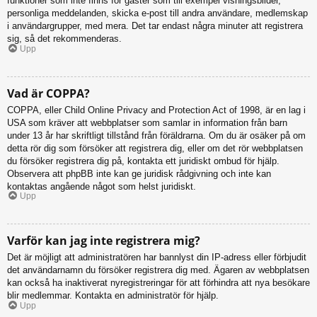
funktioner som inte finns för gäster som till exempel visningsbilder,
personliga meddelanden, skicka e-post till andra användare, medlemskap
i användargrupper, med mera. Det tar endast några minuter att registrera
sig, så det rekommenderas.
Upp
Vad är COPPA?
COPPA, eller Child Online Privacy and Protection Act of 1998, är en lag i
USA som kräver att webbplatser som samlar in information från barn
under 13 år har skriftligt tillstånd från föräldrarna. Om du är osäker på om
detta rör dig som försöker att registrera dig, eller om det rör webbplatsen
du försöker registrera dig på, kontakta ett juridiskt ombud för hjälp.
Observera att phpBB inte kan ge juridisk rådgivning och inte kan
kontaktas angående något som helst juridiskt.
Upp
Varför kan jag inte registrera mig?
Det är möjligt att administratören har bannlyst din IP-adress eller förbjudit
det användarnamn du försöker registrera dig med. Ägaren av webbplatsen
kan också ha inaktiverat nyregistreringar för att förhindra att nya besökare
blir medlemmar. Kontakta en administratör för hjälp.
Upp