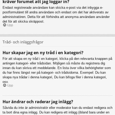
kräver forumet att jag loggar in?
Endast registrerade användare kan skicka e-post via det inbygga e-
postformuläret till andra användare och endast om det har aktiverats av
administratören. Detta för att förhindra att anonyma användare använder
det för att skicka skräppost.
Upp
Tråd- och inläggsfrågor
Hur skapar jag en ny tråd i en kategori?
För att skapa en ny tråd i en kategori, klicka på den relevanta knappen på
antingen kategori- eller trådsidan. Möjligen så måste du registrera dig
innan du kan skriva ett meddelande. En lista över vilka behörigheter som
du har finns längst ner på kategori- och trådsidorna. Exempel: Du kan
skapa nya trådar i denna kategori, Du kan bifoga filer i denna kategori,
osv.
Upp
Hur ändrar och raderar jag inlägg?
Såvida du inte är administratör eller moderator kan du endast redigera och
ta bort dina egna inlägg. Du kan redigera ett inlägg (ibland bara under en