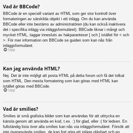
Vad är BBCode?
BBCode är en speciell variant av HTML som ger stor kontroll över
formateringen av särskilda objekt i ett inlägg. Om du kan använda
BBCode eller inte bestäms av administratören (du kan också inaktivera
det i specifika inlägg via inläggsformuläret). BBCode liknar i mångt och
mycket HTML, taggar innesluts av hakparanteser [ och ] istället för < och
>. För mer information om BBCode se guiden som kan nås från
inläggsformuläret.
Upp
Kan jag använda HTML?
Nej. Det är inte möjligt att posta HTML på detta forum och få det tolkat
som HTML. Den mesta formatering som kan göras med HTML kan
istället göras med BBCode.
Upp
Vad är smilies?
Smilies är små grafiska bilder som kan användas för att uttrycka en
känsla genom att använda en kod, t.ex. :) för glad, eller :( för ledsen. En
fullständig lista över alla smilies kan nås via inläggsformuläret. Försök att
inte överanvända smilies, de kan fort göra ett inlägg oläsbart och en