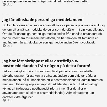
personliga meddelanden. Fråga i så fall administratören varför.
Upp
Jag får oönskade personliga meddelanden!
Du kan blockera en användare från att skicka personliga användare till dig
genom att använda meddelanderegler som du ställer in i din kontrollpanel.
Om du får anstötliga personliga meddelanden från en viss användare så
bör du informera forumadministratören, de har makten att förhindra en
användare från att skicka personliga meddelanden överhuvudtaget.
Upp
Jag har fått skräppost eller anstötliga e-
postmeddelanden från någon på detta forum!
Det var tråkigt att höra. E-postformuläret på detta forum innehåller
säkerhetsrutiner för att kunna spåra användare som skickar sådana
meddelanden, så du bör skicka ett e-postmeddelande till administratören
med en fullständig kopia av e-postmeddelandet du fått. Det är väldigt
viktigt att inkludera e-posthuvudet (detta innehåller detaljer om
användaren som skickat e-postmeddelandet). Administratören kan
därefter vidta åtgärder.
Upp