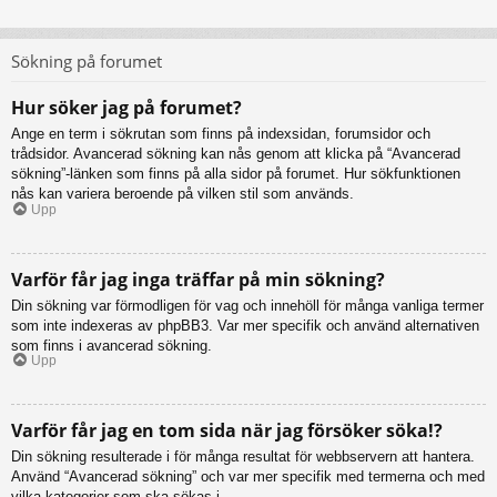
Sökning på forumet
Hur söker jag på forumet?
Ange en term i sökrutan som finns på indexsidan, forumsidor och
trådsidor. Avancerad sökning kan nås genom att klicka på “Avancerad
sökning”-länken som finns på alla sidor på forumet. Hur sökfunktionen
nås kan variera beroende på vilken stil som används.
Upp
Varför får jag inga träffar på min sökning?
Din sökning var förmodligen för vag och innehöll för många vanliga termer
som inte indexeras av phpBB3. Var mer specifik och använd alternativen
som finns i avancerad sökning.
Upp
Varför får jag en tom sida när jag försöker söka!?
Din sökning resulterade i för många resultat för webbservern att hantera.
Använd “Avancerad sökning” och var mer specifik med termerna och med
vilka kategorier som ska sökas i.