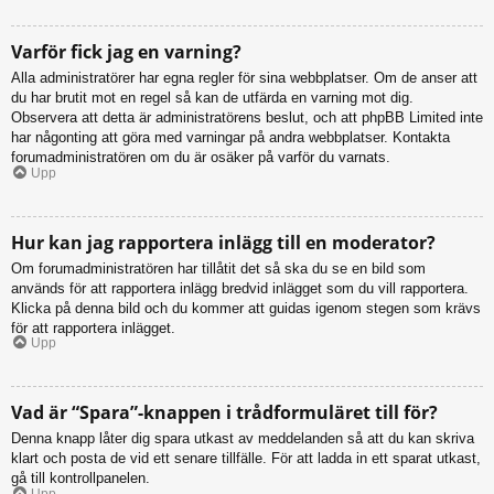
Varför fick jag en varning?
Alla administratörer har egna regler för sina webbplatser. Om de anser att
du har brutit mot en regel så kan de utfärda en varning mot dig.
Observera att detta är administratörens beslut, och att phpBB Limited inte
har någonting att göra med varningar på andra webbplatser. Kontakta
forumadministratören om du är osäker på varför du varnats.
Upp
Hur kan jag rapportera inlägg till en moderator?
Om forumadministratören har tillåtit det så ska du se en bild som
används för att rapportera inlägg bredvid inlägget som du vill rapportera.
Klicka på denna bild och du kommer att guidas igenom stegen som krävs
för att rapportera inlägget.
Upp
Vad är “Spara”-knappen i trådformuläret till för?
Denna knapp låter dig spara utkast av meddelanden så att du kan skriva
klart och posta de vid ett senare tillfälle. För att ladda in ett sparat utkast,
gå till kontrollpanelen.
Upp