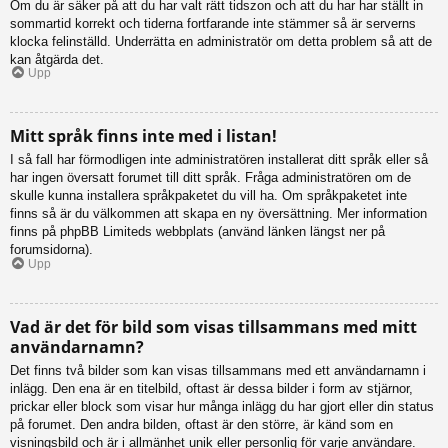
Om du är säker på att du har valt rätt tidszon och att du har har ställt in
sommartid korrekt och tiderna fortfarande inte stämmer så är serverns
klocka felinställd. Underrätta en administratör om detta problem så att de
kan åtgärda det.
Upp
Mitt språk finns inte med i listan!
I så fall har förmodligen inte administratören installerat ditt språk eller så
har ingen översatt forumet till ditt språk. Fråga administratören om de
skulle kunna installera språkpaketet du vill ha. Om språkpaketet inte
finns så är du välkommen att skapa en ny översättning. Mer information
finns på phpBB Limiteds webbplats (använd länken längst ner på
forumsidorna).
Upp
Vad är det för bild som visas tillsammans med mitt
användarnamn?
Det finns två bilder som kan visas tillsammans med ett användarnamn i
inlägg. Den ena är en titelbild, oftast är dessa bilder i form av stjärnor,
prickar eller block som visar hur många inlägg du har gjort eller din status
på forumet. Den andra bilden, oftast är den större, är känd som en
visningsbild och är i allmänhet unik eller personlig för varje användare.