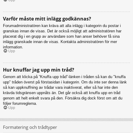
Varför måste mitt inlägg godkännas?
Forumadministratören kan kräva att alla inlägg i kategorin du postar i
granskas innan de visas. Det är också möjligt att administratören har
placerat dig i en grupp av användare som han anser behöver få sina
inlägg granskade innan de visas. Kontakta administratören för mer
information.
Upp
Hur knuffar jag upp min tråd?
Genom att klicka på “Knuffa upp tråd”-länken i tråden så kan du "knuffa
upp" tråden överst på förstasidan i kategorin. Om du inte ser denna länk
så kan uppknuffning av trådar vara inaktiverat, eller så har inte den
krävda tidsgränsen uppnåts än. Det går också att knuffa upp en tråd
genom att helt enkelt svara på den. Försäkra dig dock först om att du
följer forumreglerna.
Upp
Formatering och trådtyper