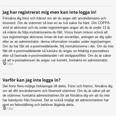
Jag har registrerat mig men kan inte logga in!
Försäkra dig först och främst om att du anger rätt användarnamn och
lösenord. Om de stämmer så kan en av två saker ha hänt. Om COPPA-
stöd är aktiverat och du under registreringen angav att du är under 13 år
så måste du följa instruktionerna du fått. Vissa forum kräver också att
nya registreringar aktiveras innan de kan användas, antingen av dig själv
eller av an administratör; denna information visades under registreringen.
Om du har fått ett e-postmeddelande, följ instruktionerna i det. Om du inte
fått ett e-postmeddelande så kanske du angav en felaktig e-postadress
eller så fastnade e-postmeddelandet i ett skräppostfilter. Om du är säker
på att e-postadressen du angav var korrekt, kontakta en administratör.
Upp
Varför kan jag inte logga in?
Det finns flera möjliga förklaringar till detta. Först och främst, försäkra dig
om att ditt användarnamn och lösenord stämmer. Om du är säker på att
de stämmer, kontakta administratören för att försäkra dig om att du inte
har bannlysts från forumet. Det är också möjligt att administratören har
gjort en felinställning och behöver åtgärda detta.
Upp