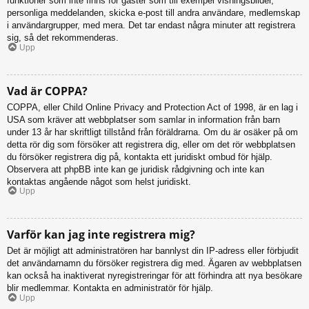
funktioner som inte finns för gäster som till exempel visningsbilder,
personliga meddelanden, skicka e-post till andra användare, medlemskap
i användargrupper, med mera. Det tar endast några minuter att registrera
sig, så det rekommenderas.
Upp
Vad är COPPA?
COPPA, eller Child Online Privacy and Protection Act of 1998, är en lag i
USA som kräver att webbplatser som samlar in information från barn
under 13 år har skriftligt tillstånd från föräldrarna. Om du är osäker på om
detta rör dig som försöker att registrera dig, eller om det rör webbplatsen
du försöker registrera dig på, kontakta ett juridiskt ombud för hjälp.
Observera att phpBB inte kan ge juridisk rådgivning och inte kan
kontaktas angående något som helst juridiskt.
Upp
Varför kan jag inte registrera mig?
Det är möjligt att administratören har bannlyst din IP-adress eller förbjudit
det användarnamn du försöker registrera dig med. Ägaren av webbplatsen
kan också ha inaktiverat nyregistreringar för att förhindra att nya besökare
blir medlemmar. Kontakta en administratör för hjälp.
Upp