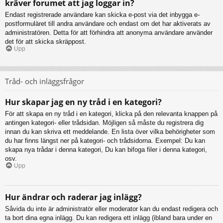
kräver forumet att jag loggar in?
Endast registrerade användare kan skicka e-post via det inbygga e-
postformuläret till andra användare och endast om det har aktiverats av
administratören. Detta för att förhindra att anonyma användare använder
det för att skicka skräppost.
Upp
Tråd- och inläggsfrågor
Hur skapar jag en ny tråd i en kategori?
För att skapa en ny tråd i en kategori, klicka på den relevanta knappen på
antingen kategori- eller trådsidan. Möjligen så måste du registrera dig
innan du kan skriva ett meddelande. En lista över vilka behörigheter som
du har finns längst ner på kategori- och trådsidorna. Exempel: Du kan
skapa nya trådar i denna kategori, Du kan bifoga filer i denna kategori,
osv.
Upp
Hur ändrar och raderar jag inlägg?
Såvida du inte är administratör eller moderator kan du endast redigera och
ta bort dina egna inlägg. Du kan redigera ett inlägg (ibland bara under en