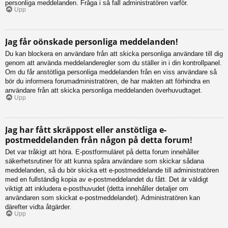
personliga meddelanden. Fråga i så fall administratören varför.
Upp
Jag får oönskade personliga meddelanden!
Du kan blockera en användare från att skicka personliga användare till dig
genom att använda meddelanderegler som du ställer in i din kontrollpanel.
Om du får anstötliga personliga meddelanden från en viss användare så
bör du informera forumadministratören, de har makten att förhindra en
användare från att skicka personliga meddelanden överhuvudtaget.
Upp
Jag har fått skräppost eller anstötliga e-
postmeddelanden från någon på detta forum!
Det var tråkigt att höra. E-postformuläret på detta forum innehåller
säkerhetsrutiner för att kunna spåra användare som skickar sådana
meddelanden, så du bör skicka ett e-postmeddelande till administratören
med en fullständig kopia av e-postmeddelandet du fått. Det är väldigt
viktigt att inkludera e-posthuvudet (detta innehåller detaljer om
användaren som skickat e-postmeddelandet). Administratören kan
därefter vidta åtgärder.
Upp