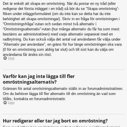
Det är enkelt att skapa en omröstning. När du postar en ny tråd (eller
redigerar det första inlägget i en tråd) så bör du se “Skapa omröstning”-
fliken under inläggsformuläret (om du inte kan se detta har du inte
behörighet att skapa omröstningar). Skriv in en fråga för omröstningen i
“Omröstningsfråga”-rutan och sedan minst två alternativ i
“Omröstningsalternativ”-rutan (hur många alternativ du får ha som mest
bestäms av administratören) med varje alternativ separerat med en
radbrytning. Du kan också välja det antal val användaren får välja under
“Alternativ per användare”, en gräns för hur länge omröstningen ska vara
(0 för en omröstning som aldrig tar slut) och till sist kan du välja om
användarna får ändra sin röst.
Upp
Varför kan jag inte lägga till fler
omröstningsalternativ?
Gränsen för antal omröstningsalternativ ställs in av forumadministratören.
Om du behöver lägga till fler alternativ till din omröstning än vad som
tillåts, kontakta en forumadministratör.
Upp
Hur redigerar eller tar jag bort en omröstning?