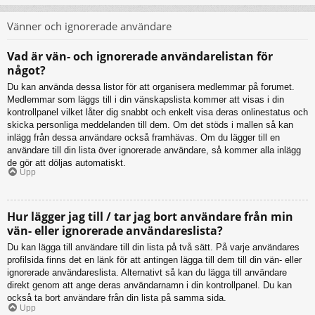
Vänner och ignorerade användare
Vad är vän- och ignorerade användarelistan för
något?
Du kan använda dessa listor för att organisera medlemmar på forumet.
Medlemmar som läggs till i din vänskapslista kommer att visas i din
kontrollpanel vilket låter dig snabbt och enkelt visa deras onlinestatus och
skicka personliga meddelanden till dem. Om det stöds i mallen så kan
inlägg från dessa användare också framhävas. Om du lägger till en
användare till din lista över ignorerade användare, så kommer alla inlägg
de gör att döljas automatiskt.
Upp
Hur lägger jag till / tar jag bort användare från min
vän- eller ignorerade användareslista?
Du kan lägga till användare till din lista på två sätt. På varje användares
profilsida finns det en länk för att antingen lägga till dem till din vän- eller
ignorerade användareslista. Alternativt så kan du lägga till användare
direkt genom att ange deras användarnamn i din kontrollpanel. Du kan
också ta bort användare från din lista på samma sida.
Upp