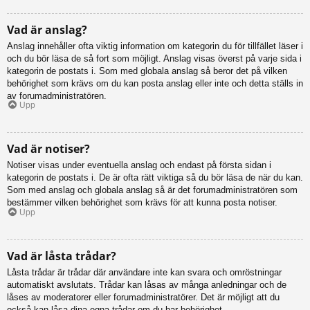
Vad är anslag?
Anslag innehåller ofta viktig information om kategorin du för tillfället läser i
och du bör läsa de så fort som möjligt. Anslag visas överst på varje sida i
kategorin de postats i. Som med globala anslag så beror det på vilken
behörighet som krävs om du kan posta anslag eller inte och detta ställs in
av forumadministratören.
Upp
Vad är notiser?
Notiser visas under eventuella anslag och endast på första sidan i
kategorin de postats i. De är ofta rätt viktiga så du bör läsa de när du kan.
Som med anslag och globala anslag så är det forumadministratören som
bestämmer vilken behörighet som krävs för att kunna posta notiser.
Upp
Vad är låsta trådar?
Låsta trådar är trådar där användare inte kan svara och omröstningar
automatiskt avslutats. Trådar kan låsas av många anledningar och de
låses av moderatorer eller forumadministratörer. Det är möjligt att du
också kan låsa dina egna trådar om du har behörighet.