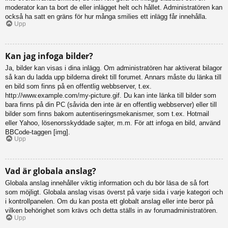
moderator kan ta bort de eller inlägget helt och hållet. Administratören kan
också ha satt en gräns för hur många smilies ett inlägg får innehålla.
Upp
Kan jag infoga bilder?
Ja, bilder kan visas i dina inlägg. Om administratören har aktiverat bilagor
så kan du ladda upp bilderna direkt till forumet. Annars måste du länka till
en bild som finns på en offentlig webbserver, t.ex.
http://www.example.com/my-picture.gif. Du kan inte länka till bilder som
bara finns på din PC (såvida den inte är en offentlig webbserver) eller till
bilder som finns bakom autentiseringsmekanismer, som t.ex. Hotmail
eller Yahoo, lösenorsskyddade sajter, m.m. För att infoga en bild, använd
BBCode-taggen [img].
Upp
Vad är globala anslag?
Globala anslag innehåller viktig information och du bör läsa de så fort
som möjligt. Globala anslag visas överst på varje sida i varje kategori och
i kontrollpanelen. Om du kan posta ett globalt anslag eller inte beror på
vilken behörighet som krävs och detta ställs in av forumadministratören.
Upp