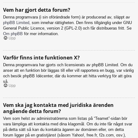
Vem har gjort detta forum?
Denna programvara (i sin oförändrade form) är producerad av, släppt av
phpBB Limited
, som innehar rättigheten. Den finns tillgänglig under GNU
General Public Licence, version 2 (GPL-2.0) och får distribueras fritt. Se
Om phpBB
för mer information.
Upp
Varför finns inte funktionen X?
Denna programvara har gjorts och licensierats av phpBB Limited. Om du
anser att en funktion bör läggas till eller vill rapportera en bugg, var vänlig
och besök phpBB Idécenter, där du kommer att hitta verktyg för att göra
så.
Upp
Vem ska jag kontakta med juridiska ärenden
angående detta forum?
Vem som helst av administratörerna som listas på “Teamet”-sidan bör
vara lämpliga att kontakta med dina klagomål. Om du inte får något svar
på detta sätt så kan du kontakta ägaren av domänen eller, om detta
forum ligger på en gratistjänst (såsom Yahoo!, free.fr, f2s.com, osv.),