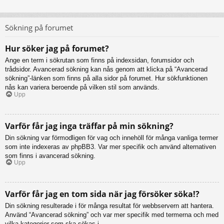
Sökning på forumet
Hur söker jag på forumet?
Ange en term i sökrutan som finns på indexsidan, forumsidor och
trådsidor. Avancerad sökning kan nås genom att klicka på “Avancerad
sökning”-länken som finns på alla sidor på forumet. Hur sökfunktionen
nås kan variera beroende på vilken stil som används.
Upp
Varför får jag inga träffar på min sökning?
Din sökning var förmodligen för vag och innehöll för många vanliga termer
som inte indexeras av phpBB3. Var mer specifik och använd alternativen
som finns i avancerad sökning.
Upp
Varför får jag en tom sida när jag försöker söka!?
Din sökning resulterade i för många resultat för webbservern att hantera.
Använd “Avancerad sökning” och var mer specifik med termerna och med
vilka kategorier som ska sökas i.