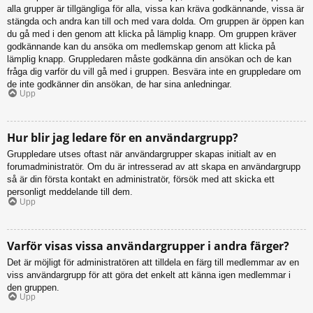
alla grupper är tillgängliga för alla, vissa kan kräva godkännande, vissa är
stängda och andra kan till och med vara dolda. Om gruppen är öppen kan
du gå med i den genom att klicka på lämplig knapp. Om gruppen kräver
godkännande kan du ansöka om medlemskap genom att klicka på
lämplig knapp. Gruppledaren måste godkänna din ansökan och de kan
fråga dig varför du vill gå med i gruppen. Besvära inte en gruppledare om
de inte godkänner din ansökan, de har sina anledningar.
Upp
Hur blir jag ledare för en användargrupp?
Gruppledare utses oftast när användargrupper skapas initialt av en
forumadministratör. Om du är intresserad av att skapa en användargrupp
så är din första kontakt en administratör, försök med att skicka ett
personligt meddelande till dem.
Upp
Varför visas vissa användargrupper i andra färger?
Det är möjligt för administratören att tilldela en färg till medlemmar av en
viss användargrupp för att göra det enkelt att känna igen medlemmar i
den gruppen.
Upp