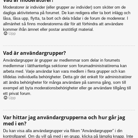
Moderatorer är individer (eller grupper av individer) som sköter om de
dagliga aktiviteterna på forumet. De kan redigera eller ta bort inlägg och
låsa, låsa upp, flytta, ta bort och dela trådar i de forum de modererar. I
allmänhet så finns moderatorerna där för att förhindra att användare
kommer ifrån ämnet eller postar anstötligt material.
Upp
Vad är användargrupper?
Användargrupper är grupper av medlemmar som delar in forumets
medlemmar i lätthanterliga sektioner som forumadministratörerna kan
arbeta med. Varje användar kan vara medlem i flera grupper och kan
tilldelas individuella behörigheter. Detta gör det enkelt för administratörer
att ändra behörigheter för många användare på samma gång, som till
exempel att byta moderationsbehörigheter eller ge användare tillgång till
ett privat forum.
Upp
Var hittar jag användargrupperna och hur går jag
med i en?
Du kan visa alla användargrupper via fliken “Användargrupper” i din
kontrollpanel. Om du vill gå med i en grupp, klicka på lämplig knapp. Inte