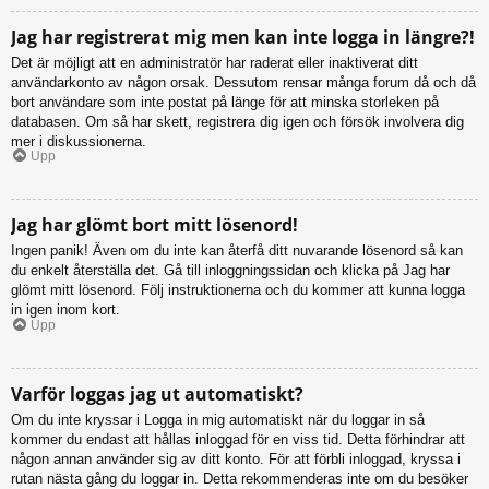
Jag har registrerat mig men kan inte logga in längre?!
Det är möjligt att en administratör har raderat eller inaktiverat ditt
användarkonto av någon orsak. Dessutom rensar många forum då och då
bort användare som inte postat på länge för att minska storleken på
databasen. Om så har skett, registrera dig igen och försök involvera dig
mer i diskussionerna.
Upp
Jag har glömt bort mitt lösenord!
Ingen panik! Även om du inte kan återfå ditt nuvarande lösenord så kan
du enkelt återställa det. Gå till inloggningssidan och klicka på Jag har
glömt mitt lösenord. Följ instruktionerna och du kommer att kunna logga
in igen inom kort.
Upp
Varför loggas jag ut automatiskt?
Om du inte kryssar i Logga in mig automatiskt när du loggar in så
kommer du endast att hållas inloggad för en viss tid. Detta förhindrar att
någon annan använder sig av ditt konto. För att förbli inloggad, kryssa i
rutan nästa gång du loggar in. Detta rekommenderas inte om du besöker