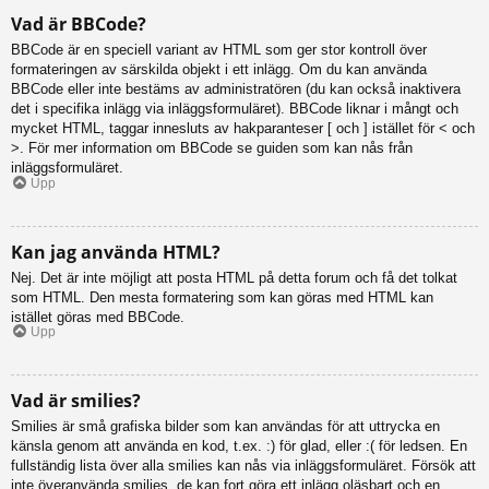
Vad är BBCode?
BBCode är en speciell variant av HTML som ger stor kontroll över
formateringen av särskilda objekt i ett inlägg. Om du kan använda
BBCode eller inte bestäms av administratören (du kan också inaktivera
det i specifika inlägg via inläggsformuläret). BBCode liknar i mångt och
mycket HTML, taggar innesluts av hakparanteser [ och ] istället för < och
>. För mer information om BBCode se guiden som kan nås från
inläggsformuläret.
Upp
Kan jag använda HTML?
Nej. Det är inte möjligt att posta HTML på detta forum och få det tolkat
som HTML. Den mesta formatering som kan göras med HTML kan
istället göras med BBCode.
Upp
Vad är smilies?
Smilies är små grafiska bilder som kan användas för att uttrycka en
känsla genom att använda en kod, t.ex. :) för glad, eller :( för ledsen. En
fullständig lista över alla smilies kan nås via inläggsformuläret. Försök att
inte överanvända smilies, de kan fort göra ett inlägg oläsbart och en