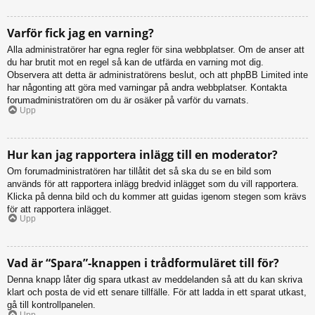
Varför fick jag en varning?
Alla administratörer har egna regler för sina webbplatser. Om de anser att
du har brutit mot en regel så kan de utfärda en varning mot dig.
Observera att detta är administratörens beslut, och att phpBB Limited inte
har någonting att göra med varningar på andra webbplatser. Kontakta
forumadministratören om du är osäker på varför du varnats.
Upp
Hur kan jag rapportera inlägg till en moderator?
Om forumadministratören har tillåtit det så ska du se en bild som
används för att rapportera inlägg bredvid inlägget som du vill rapportera.
Klicka på denna bild och du kommer att guidas igenom stegen som krävs
för att rapportera inlägget.
Upp
Vad är “Spara”-knappen i trådformuläret till för?
Denna knapp låter dig spara utkast av meddelanden så att du kan skriva
klart och posta de vid ett senare tillfälle. För att ladda in ett sparat utkast,
gå till kontrollpanelen.
Upp