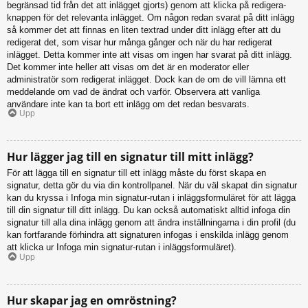
begränsad tid från det att inlägget gjorts) genom att klicka på redigera-
knappen för det relevanta inlägget. Om någon redan svarat på ditt inlägg
så kommer det att finnas en liten textrad under ditt inlägg efter att du
redigerat det, som visar hur många gånger och när du har redigerat
inlägget. Detta kommer inte att visas om ingen har svarat på ditt inlägg.
Det kommer inte heller att visas om det är en moderator eller
administratör som redigerat inlägget. Dock kan de om de vill lämna ett
meddelande om vad de ändrat och varför. Observera att vanliga
användare inte kan ta bort ett inlägg om det redan besvarats.
Upp
Hur lägger jag till en signatur till mitt inlägg?
För att lägga till en signatur till ett inlägg måste du först skapa en
signatur, detta gör du via din kontrollpanel. När du väl skapat din signatur
kan du kryssa i Infoga min signatur-rutan i inläggsformuläret för att lägga
till din signatur till ditt inlägg. Du kan också automatiskt alltid infoga din
signatur till alla dina inlägg genom att ändra inställningarna i din profil (du
kan fortfarande förhindra att signaturen infogas i enskilda inlägg genom
att klicka ur Infoga min signatur-rutan i inläggsformuläret).
Upp
Hur skapar jag en omröstning?