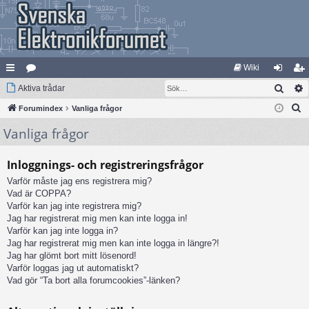
Wiki
Sök
na
Aktiva trådar
at
og
li
S
bb
Forumindex
eg
Vanliga frågor
ga
m
ö
Vanliga frågor
lä
ori
in
ed
k
nk
er
le
Inloggnings- och registreringsfrågor
ar
m
Varför måste jag ens registrera mig?
Vad är COPPA?
Varför kan jag inte registrera mig?
Jag har registrerat mig men kan inte logga in!
Varför kan jag inte logga in?
Jag har registrerat mig men kan inte logga in längre?!
Jag har glömt bort mitt lösenord!
Varför loggas jag ut automatiskt?
Vad gör “Ta bort alla forumcookies”-länken?