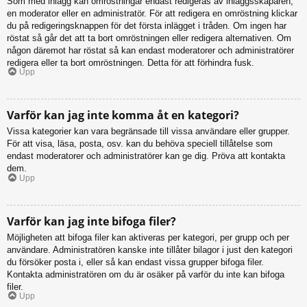
Som med inlägg kan omröstningar endast redigeras av inläggsskaparen,
en moderator eller en administratör. För att redigera en omröstning klickar
du på redigeringsknappen för det första inlägget i tråden. Om ingen har
röstat så går det att ta bort omröstningen eller redigera alternativen. Om
någon däremot har röstat så kan endast moderatorer och administratörer
redigera eller ta bort omröstningen. Detta för att förhindra fusk.
Upp
Varför kan jag inte komma åt en kategori?
Vissa kategorier kan vara begränsade till vissa användare eller grupper.
För att visa, läsa, posta, osv. kan du behöva speciell tillåtelse som
endast moderatorer och administratörer kan ge dig. Pröva att kontakta
dem.
Upp
Varför kan jag inte bifoga filer?
Möjligheten att bifoga filer kan aktiveras per kategori, per grupp och per
användare. Administratören kanske inte tillåter bilagor i just den kategori
du försöker posta i, eller så kan endast vissa grupper bifoga filer.
Kontakta administratören om du är osäker på varför du inte kan bifoga
filer.
Upp