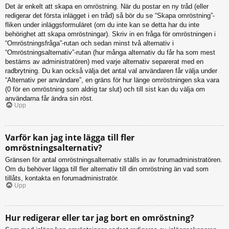
Det är enkelt att skapa en omröstning. När du postar en ny tråd (eller
redigerar det första inlägget i en tråd) så bör du se “Skapa omröstning”-
fliken under inläggsformuläret (om du inte kan se detta har du inte
behörighet att skapa omröstningar). Skriv in en fråga för omröstningen i
“Omröstningsfråga”-rutan och sedan minst två alternativ i
“Omröstningsalternativ”-rutan (hur många alternativ du får ha som mest
bestäms av administratören) med varje alternativ separerat med en
radbrytning. Du kan också välja det antal val användaren får välja under
“Alternativ per användare”, en gräns för hur länge omröstningen ska vara
(0 för en omröstning som aldrig tar slut) och till sist kan du välja om
användarna får ändra sin röst.
Upp
Varför kan jag inte lägga till fler
omröstningsalternativ?
Gränsen för antal omröstningsalternativ ställs in av forumadministratören.
Om du behöver lägga till fler alternativ till din omröstning än vad som
tillåts, kontakta en forumadministratör.
Upp
Hur redigerar eller tar jag bort en omröstning?