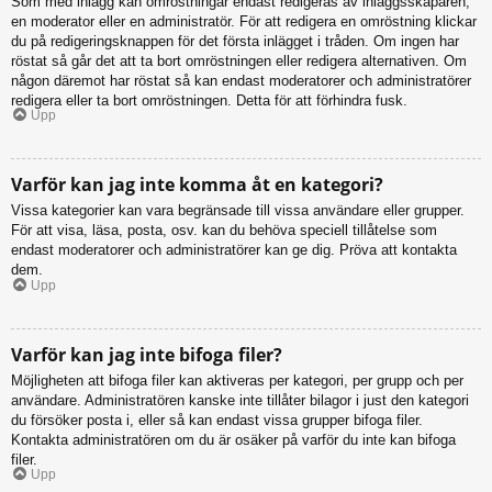
Som med inlägg kan omröstningar endast redigeras av inläggsskaparen,
en moderator eller en administratör. För att redigera en omröstning klickar
du på redigeringsknappen för det första inlägget i tråden. Om ingen har
röstat så går det att ta bort omröstningen eller redigera alternativen. Om
någon däremot har röstat så kan endast moderatorer och administratörer
redigera eller ta bort omröstningen. Detta för att förhindra fusk.
Upp
Varför kan jag inte komma åt en kategori?
Vissa kategorier kan vara begränsade till vissa användare eller grupper.
För att visa, läsa, posta, osv. kan du behöva speciell tillåtelse som
endast moderatorer och administratörer kan ge dig. Pröva att kontakta
dem.
Upp
Varför kan jag inte bifoga filer?
Möjligheten att bifoga filer kan aktiveras per kategori, per grupp och per
användare. Administratören kanske inte tillåter bilagor i just den kategori
du försöker posta i, eller så kan endast vissa grupper bifoga filer.
Kontakta administratören om du är osäker på varför du inte kan bifoga
filer.
Upp