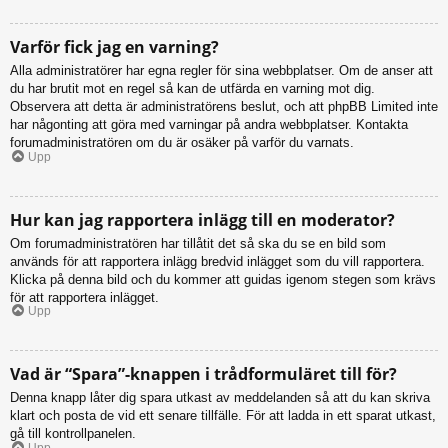
Varför fick jag en varning?
Alla administratörer har egna regler för sina webbplatser. Om de anser att
du har brutit mot en regel så kan de utfärda en varning mot dig.
Observera att detta är administratörens beslut, och att phpBB Limited inte
har någonting att göra med varningar på andra webbplatser. Kontakta
forumadministratören om du är osäker på varför du varnats.
Upp
Hur kan jag rapportera inlägg till en moderator?
Om forumadministratören har tillåtit det så ska du se en bild som
används för att rapportera inlägg bredvid inlägget som du vill rapportera.
Klicka på denna bild och du kommer att guidas igenom stegen som krävs
för att rapportera inlägget.
Upp
Vad är “Spara”-knappen i trådformuläret till för?
Denna knapp låter dig spara utkast av meddelanden så att du kan skriva
klart och posta de vid ett senare tillfälle. För att ladda in ett sparat utkast,
gå till kontrollpanelen.
Upp