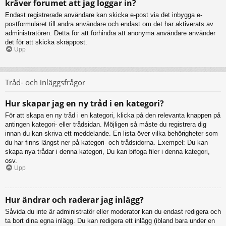
kräver forumet att jag loggar in?
Endast registrerade användare kan skicka e-post via det inbygga e-
postformuläret till andra användare och endast om det har aktiverats av
administratören. Detta för att förhindra att anonyma användare använder
det för att skicka skräppost.
Upp
Tråd- och inläggsfrågor
Hur skapar jag en ny tråd i en kategori?
För att skapa en ny tråd i en kategori, klicka på den relevanta knappen på
antingen kategori- eller trådsidan. Möjligen så måste du registrera dig
innan du kan skriva ett meddelande. En lista över vilka behörigheter som
du har finns längst ner på kategori- och trådsidorna. Exempel: Du kan
skapa nya trådar i denna kategori, Du kan bifoga filer i denna kategori,
osv.
Upp
Hur ändrar och raderar jag inlägg?
Såvida du inte är administratör eller moderator kan du endast redigera och
ta bort dina egna inlägg. Du kan redigera ett inlägg (ibland bara under en