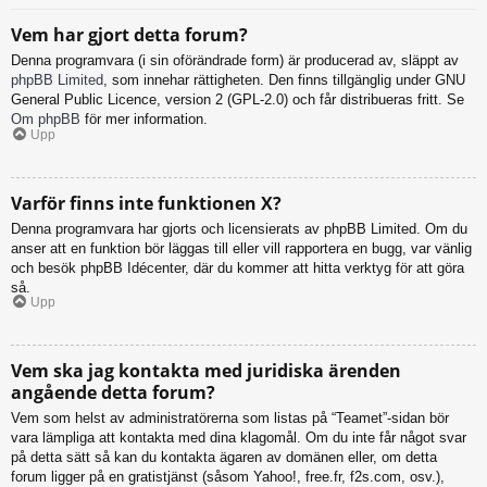
Vem har gjort detta forum?
Denna programvara (i sin oförändrade form) är producerad av, släppt av
phpBB Limited
, som innehar rättigheten. Den finns tillgänglig under GNU
General Public Licence, version 2 (GPL-2.0) och får distribueras fritt. Se
Om phpBB
för mer information.
Upp
Varför finns inte funktionen X?
Denna programvara har gjorts och licensierats av phpBB Limited. Om du
anser att en funktion bör läggas till eller vill rapportera en bugg, var vänlig
och besök phpBB Idécenter, där du kommer att hitta verktyg för att göra
så.
Upp
Vem ska jag kontakta med juridiska ärenden
angående detta forum?
Vem som helst av administratörerna som listas på “Teamet”-sidan bör
vara lämpliga att kontakta med dina klagomål. Om du inte får något svar
på detta sätt så kan du kontakta ägaren av domänen eller, om detta
forum ligger på en gratistjänst (såsom Yahoo!, free.fr, f2s.com, osv.),