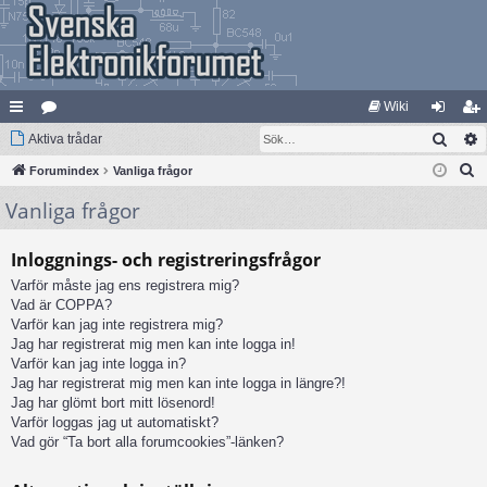
Wiki
Sök
na
Aktiva trådar
at
og
li
S
bb
Forumindex
eg
Vanliga frågor
ga
m
ö
Vanliga frågor
lä
ori
in
ed
k
nk
er
le
Inloggnings- och registreringsfrågor
ar
m
Varför måste jag ens registrera mig?
Vad är COPPA?
Varför kan jag inte registrera mig?
Jag har registrerat mig men kan inte logga in!
Varför kan jag inte logga in?
Jag har registrerat mig men kan inte logga in längre?!
Jag har glömt bort mitt lösenord!
Varför loggas jag ut automatiskt?
Vad gör “Ta bort alla forumcookies”-länken?