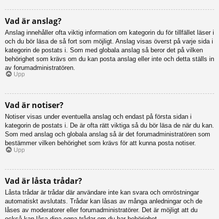
Vad är anslag?
Anslag innehåller ofta viktig information om kategorin du för tillfället läser i
och du bör läsa de så fort som möjligt. Anslag visas överst på varje sida i
kategorin de postats i. Som med globala anslag så beror det på vilken
behörighet som krävs om du kan posta anslag eller inte och detta ställs in
av forumadministratören.
Upp
Vad är notiser?
Notiser visas under eventuella anslag och endast på första sidan i
kategorin de postats i. De är ofta rätt viktiga så du bör läsa de när du kan.
Som med anslag och globala anslag så är det forumadministratören som
bestämmer vilken behörighet som krävs för att kunna posta notiser.
Upp
Vad är låsta trådar?
Låsta trådar är trådar där användare inte kan svara och omröstningar
automatiskt avslutats. Trådar kan låsas av många anledningar och de
låses av moderatorer eller forumadministratörer. Det är möjligt att du
också kan låsa dina egna trådar om du har behörighet.