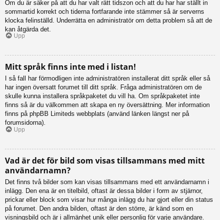
Om du är säker på att du har valt rätt tidszon och att du har har ställt in
sommartid korrekt och tiderna fortfarande inte stämmer så är serverns
klocka felinställd. Underrätta en administratör om detta problem så att de
kan åtgärda det.
Upp
Mitt språk finns inte med i listan!
I så fall har förmodligen inte administratören installerat ditt språk eller så
har ingen översatt forumet till ditt språk. Fråga administratören om de
skulle kunna installera språkpaketet du vill ha. Om språkpaketet inte
finns så är du välkommen att skapa en ny översättning. Mer information
finns på phpBB Limiteds webbplats (använd länken längst ner på
forumsidorna).
Upp
Vad är det för bild som visas tillsammans med mitt
användarnamn?
Det finns två bilder som kan visas tillsammans med ett användarnamn i
inlägg. Den ena är en titelbild, oftast är dessa bilder i form av stjärnor,
prickar eller block som visar hur många inlägg du har gjort eller din status
på forumet. Den andra bilden, oftast är den större, är känd som en
visningsbild och är i allmänhet unik eller personlig för varje användare.