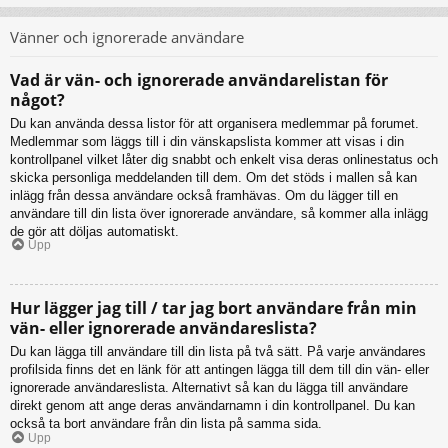
Vänner och ignorerade användare
Vad är vän- och ignorerade användarelistan för
något?
Du kan använda dessa listor för att organisera medlemmar på forumet.
Medlemmar som läggs till i din vänskapslista kommer att visas i din
kontrollpanel vilket låter dig snabbt och enkelt visa deras onlinestatus och
skicka personliga meddelanden till dem. Om det stöds i mallen så kan
inlägg från dessa användare också framhävas. Om du lägger till en
användare till din lista över ignorerade användare, så kommer alla inlägg
de gör att döljas automatiskt.
Upp
Hur lägger jag till / tar jag bort användare från min
vän- eller ignorerade användareslista?
Du kan lägga till användare till din lista på två sätt. På varje användares
profilsida finns det en länk för att antingen lägga till dem till din vän- eller
ignorerade användareslista. Alternativt så kan du lägga till användare
direkt genom att ange deras användarnamn i din kontrollpanel. Du kan
också ta bort användare från din lista på samma sida.
Upp