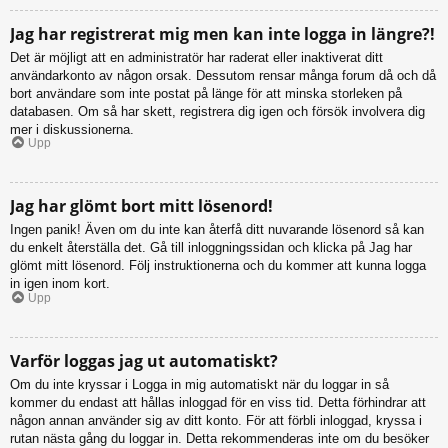
Jag har registrerat mig men kan inte logga in längre?!
Det är möjligt att en administratör har raderat eller inaktiverat ditt
användarkonto av någon orsak. Dessutom rensar många forum då och då
bort användare som inte postat på länge för att minska storleken på
databasen. Om så har skett, registrera dig igen och försök involvera dig
mer i diskussionerna.
Upp
Jag har glömt bort mitt lösenord!
Ingen panik! Även om du inte kan återfå ditt nuvarande lösenord så kan
du enkelt återställa det. Gå till inloggningssidan och klicka på Jag har
glömt mitt lösenord. Följ instruktionerna och du kommer att kunna logga
in igen inom kort.
Upp
Varför loggas jag ut automatiskt?
Om du inte kryssar i Logga in mig automatiskt när du loggar in så
kommer du endast att hållas inloggad för en viss tid. Detta förhindrar att
någon annan använder sig av ditt konto. För att förbli inloggad, kryssa i
rutan nästa gång du loggar in. Detta rekommenderas inte om du besöker