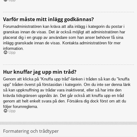
Varför måste mitt inlägg godkännas?
Forumadministratören kan kräva att alla inlägg i kategorin du postar i
granskas innan de visas. Det är också möjligt att administratören har
placerat dig i en grupp av användare som han anser behöver få sina
inlägg granskade innan de visas. Kontakta administratören för mer
information.
Upp
Hur knuffar jag upp min tråd?
Genom att klicka på “Knuffa upp tråd”-länken i tråden så kan du "knuffa
upp" tråden överst på förstasidan i kategorin. Om du inte ser denna länk
så kan uppknuffning av trådar vara inaktiverat, eller så har inte den
krävda tidsgränsen uppnåts än. Det går också att knuffa upp en tråd
genom att helt enkelt svara på den. Försäkra dig dock först om att du
följer forumreglerna.
Upp
Formatering och trådtyper