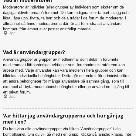
Moderatorer är individer (eller grupper av individer) som sköter om de
dagliga aktiviteterna på forumet. De kan redigera eller ta bort inlägg och
låsa, låsa upp, flytta, ta bort och dela trådar i de forum de modererar. I
allmänhet så finns moderatorerna där för att förhindra att användare
kommer ifrån ämnet eller postar anstötligt material.
Upp
Vad är användargrupper?
Användargrupper är grupper av medlemmar som delar in forumets
medlemmar i lätthanterliga sektioner som forumadministratörerna kan
arbeta med. Varje användar kan vara medlem i flera grupper och kan
tilldelas individuella behörigheter. Detta gör det enkelt för administratörer
att ändra behörigheter för många användare på samma gång, som till
exempel att byta moderationsbehörigheter eller ge användare tillgång till
ett privat forum.
Upp
Var hittar jag användargrupperna och hur går jag
med i en?
Du kan visa alla användargrupper via fliken “Användargrupper” i din
kontrollpanel. Om du vill gå med i en grupp, klicka på lämplig knapp. Inte