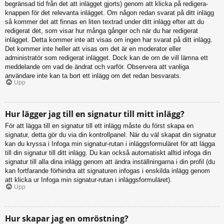
begränsad tid från det att inlägget gjorts) genom att klicka på redigera-
knappen för det relevanta inlägget. Om någon redan svarat på ditt inlägg
så kommer det att finnas en liten textrad under ditt inlägg efter att du
redigerat det, som visar hur många gånger och när du har redigerat
inlägget. Detta kommer inte att visas om ingen har svarat på ditt inlägg.
Det kommer inte heller att visas om det är en moderator eller
administratör som redigerat inlägget. Dock kan de om de vill lämna ett
meddelande om vad de ändrat och varför. Observera att vanliga
användare inte kan ta bort ett inlägg om det redan besvarats.
Upp
Hur lägger jag till en signatur till mitt inlägg?
För att lägga till en signatur till ett inlägg måste du först skapa en
signatur, detta gör du via din kontrollpanel. När du väl skapat din signatur
kan du kryssa i Infoga min signatur-rutan i inläggsformuläret för att lägga
till din signatur till ditt inlägg. Du kan också automatiskt alltid infoga din
signatur till alla dina inlägg genom att ändra inställningarna i din profil (du
kan fortfarande förhindra att signaturen infogas i enskilda inlägg genom
att klicka ur Infoga min signatur-rutan i inläggsformuläret).
Upp
Hur skapar jag en omröstning?