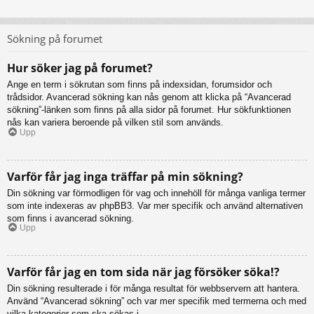
Sökning på forumet
Hur söker jag på forumet?
Ange en term i sökrutan som finns på indexsidan, forumsidor och
trådsidor. Avancerad sökning kan nås genom att klicka på “Avancerad
sökning”-länken som finns på alla sidor på forumet. Hur sökfunktionen
nås kan variera beroende på vilken stil som används.
Upp
Varför får jag inga träffar på min sökning?
Din sökning var förmodligen för vag och innehöll för många vanliga termer
som inte indexeras av phpBB3. Var mer specifik och använd alternativen
som finns i avancerad sökning.
Upp
Varför får jag en tom sida när jag försöker söka!?
Din sökning resulterade i för många resultat för webbservern att hantera.
Använd “Avancerad sökning” och var mer specifik med termerna och med
vilka kategorier som ska sökas i.