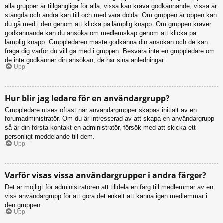
alla grupper är tillgängliga för alla, vissa kan kräva godkännande, vissa är
stängda och andra kan till och med vara dolda. Om gruppen är öppen kan
du gå med i den genom att klicka på lämplig knapp. Om gruppen kräver
godkännande kan du ansöka om medlemskap genom att klicka på
lämplig knapp. Gruppledaren måste godkänna din ansökan och de kan
fråga dig varför du vill gå med i gruppen. Besvära inte en gruppledare om
de inte godkänner din ansökan, de har sina anledningar.
Upp
Hur blir jag ledare för en användargrupp?
Gruppledare utses oftast när användargrupper skapas initialt av en
forumadministratör. Om du är intresserad av att skapa en användargrupp
så är din första kontakt en administratör, försök med att skicka ett
personligt meddelande till dem.
Upp
Varför visas vissa användargrupper i andra färger?
Det är möjligt för administratören att tilldela en färg till medlemmar av en
viss användargrupp för att göra det enkelt att känna igen medlemmar i
den gruppen.
Upp