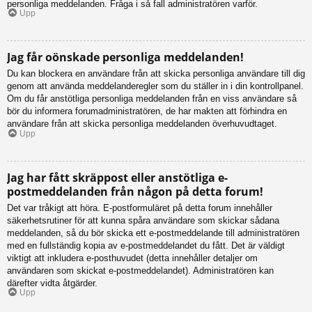
personliga meddelanden. Fråga i så fall administratören varför.
Upp
Jag får oönskade personliga meddelanden!
Du kan blockera en användare från att skicka personliga användare till dig
genom att använda meddelanderegler som du ställer in i din kontrollpanel.
Om du får anstötliga personliga meddelanden från en viss användare så
bör du informera forumadministratören, de har makten att förhindra en
användare från att skicka personliga meddelanden överhuvudtaget.
Upp
Jag har fått skräppost eller anstötliga e-
postmeddelanden från någon på detta forum!
Det var tråkigt att höra. E-postformuläret på detta forum innehåller
säkerhetsrutiner för att kunna spåra användare som skickar sådana
meddelanden, så du bör skicka ett e-postmeddelande till administratören
med en fullständig kopia av e-postmeddelandet du fått. Det är väldigt
viktigt att inkludera e-posthuvudet (detta innehåller detaljer om
användaren som skickat e-postmeddelandet). Administratören kan
därefter vidta åtgärder.
Upp