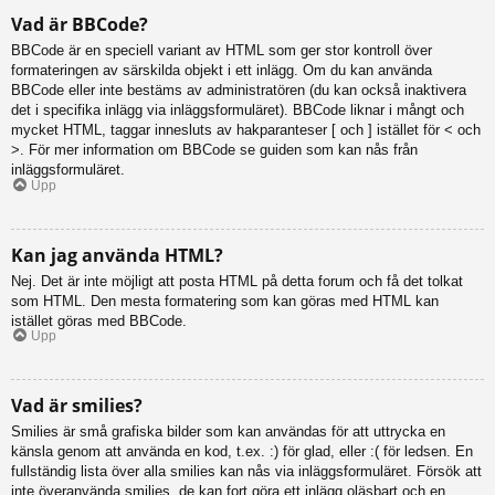
Vad är BBCode?
BBCode är en speciell variant av HTML som ger stor kontroll över
formateringen av särskilda objekt i ett inlägg. Om du kan använda
BBCode eller inte bestäms av administratören (du kan också inaktivera
det i specifika inlägg via inläggsformuläret). BBCode liknar i mångt och
mycket HTML, taggar innesluts av hakparanteser [ och ] istället för < och
>. För mer information om BBCode se guiden som kan nås från
inläggsformuläret.
Upp
Kan jag använda HTML?
Nej. Det är inte möjligt att posta HTML på detta forum och få det tolkat
som HTML. Den mesta formatering som kan göras med HTML kan
istället göras med BBCode.
Upp
Vad är smilies?
Smilies är små grafiska bilder som kan användas för att uttrycka en
känsla genom att använda en kod, t.ex. :) för glad, eller :( för ledsen. En
fullständig lista över alla smilies kan nås via inläggsformuläret. Försök att
inte överanvända smilies, de kan fort göra ett inlägg oläsbart och en