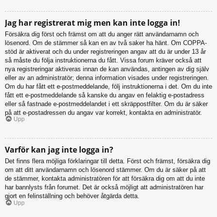
Jag har registrerat mig men kan inte logga in!
Försäkra dig först och främst om att du anger rätt användarnamn och
lösenord. Om de stämmer så kan en av två saker ha hänt. Om COPPA-
stöd är aktiverat och du under registreringen angav att du är under 13 år
så måste du följa instruktionerna du fått. Vissa forum kräver också att
nya registreringar aktiveras innan de kan användas, antingen av dig själv
eller av an administratör; denna information visades under registreringen.
Om du har fått ett e-postmeddelande, följ instruktionerna i det. Om du inte
fått ett e-postmeddelande så kanske du angav en felaktig e-postadress
eller så fastnade e-postmeddelandet i ett skräppostfilter. Om du är säker
på att e-postadressen du angav var korrekt, kontakta en administratör.
Upp
Varför kan jag inte logga in?
Det finns flera möjliga förklaringar till detta. Först och främst, försäkra dig
om att ditt användarnamn och lösenord stämmer. Om du är säker på att
de stämmer, kontakta administratören för att försäkra dig om att du inte
har bannlysts från forumet. Det är också möjligt att administratören har
gjort en felinställning och behöver åtgärda detta.
Upp