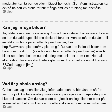
moderator kan ta bort de eller inlägget helt och hållet. Administratören kan
också ha satt en gräns för hur många smilies ett inlägg får innehålla.
Upp
Kan jag infoga bilder?
Ja, bilder kan visas i dina inlägg. Om administratören har aktiverat bilagor
så kan du ladda upp bilderna direkt till forumet. Annars måste du länka till
en bild som finns på en offentlig webbserver, t.ex.
http://www.example.com/my-picture.gif. Du kan inte länka till bilder som
bara finns på din PC (såvida den inte är en offentlig webbserver) eller till
bilder som finns bakom autentiseringsmekanismer, som t.ex. Hotmail
eller Yahoo, lösenorsskyddade sajter, m.m. För att infoga en bild, använd
BBCode-taggen [img].
Upp
Vad är globala anslag?
Globala anslag innehåller viktig information och du bör läsa de så fort
som möjligt. Globala anslag visas överst på varje sida i varje kategori och
i kontrollpanelen. Om du kan posta ett globalt anslag eller inte beror på
vilken behörighet som krävs och detta ställs in av forumadministratören.
Upp