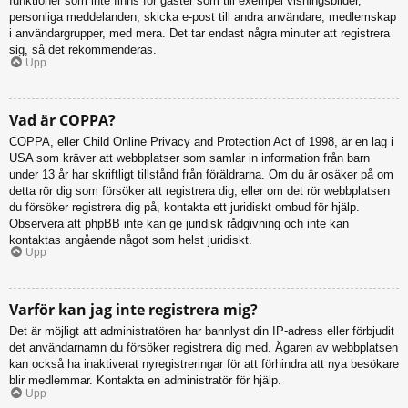
funktioner som inte finns för gäster som till exempel visningsbilder,
personliga meddelanden, skicka e-post till andra användare, medlemskap
i användargrupper, med mera. Det tar endast några minuter att registrera
sig, så det rekommenderas.
Upp
Vad är COPPA?
COPPA, eller Child Online Privacy and Protection Act of 1998, är en lag i
USA som kräver att webbplatser som samlar in information från barn
under 13 år har skriftligt tillstånd från föräldrarna. Om du är osäker på om
detta rör dig som försöker att registrera dig, eller om det rör webbplatsen
du försöker registrera dig på, kontakta ett juridiskt ombud för hjälp.
Observera att phpBB inte kan ge juridisk rådgivning och inte kan
kontaktas angående något som helst juridiskt.
Upp
Varför kan jag inte registrera mig?
Det är möjligt att administratören har bannlyst din IP-adress eller förbjudit
det användarnamn du försöker registrera dig med. Ägaren av webbplatsen
kan också ha inaktiverat nyregistreringar för att förhindra att nya besökare
blir medlemmar. Kontakta en administratör för hjälp.
Upp