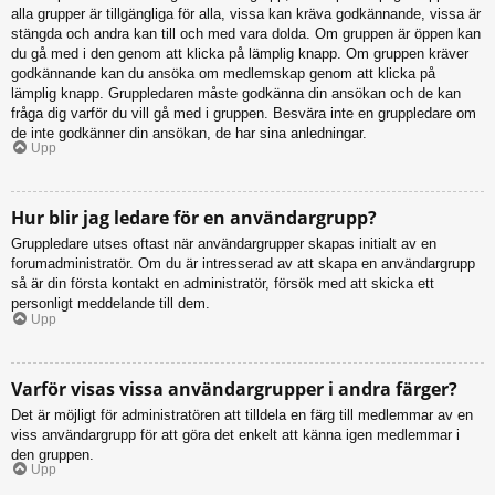
alla grupper är tillgängliga för alla, vissa kan kräva godkännande, vissa är
stängda och andra kan till och med vara dolda. Om gruppen är öppen kan
du gå med i den genom att klicka på lämplig knapp. Om gruppen kräver
godkännande kan du ansöka om medlemskap genom att klicka på
lämplig knapp. Gruppledaren måste godkänna din ansökan och de kan
fråga dig varför du vill gå med i gruppen. Besvära inte en gruppledare om
de inte godkänner din ansökan, de har sina anledningar.
Upp
Hur blir jag ledare för en användargrupp?
Gruppledare utses oftast när användargrupper skapas initialt av en
forumadministratör. Om du är intresserad av att skapa en användargrupp
så är din första kontakt en administratör, försök med att skicka ett
personligt meddelande till dem.
Upp
Varför visas vissa användargrupper i andra färger?
Det är möjligt för administratören att tilldela en färg till medlemmar av en
viss användargrupp för att göra det enkelt att känna igen medlemmar i
den gruppen.
Upp