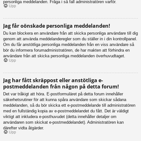
personliga meddelanden. Fråga i så fall administratören varför.
Upp
Jag får oönskade personliga meddelanden!
Du kan blockera en användare från att skicka personliga användare till dig
genom att använda meddelanderegler som du ställer in i din kontrollpanel.
Om du får anstötliga personliga meddelanden från en viss användare så
bör du informera forumadministratören, de har makten att förhindra en
användare från att skicka personliga meddelanden överhuvudtaget.
Upp
Jag har fått skräppost eller anstötliga e-
postmeddelanden från någon på detta forum!
Det var tråkigt att höra. E-postformuläret på detta forum innehåller
säkerhetsrutiner för att kunna spåra användare som skickar sådana
meddelanden, så du bör skicka ett e-postmeddelande till administratören
med en fullständig kopia av e-postmeddelandet du fått. Det är väldigt
viktigt att inkludera e-posthuvudet (detta innehåller detaljer om
användaren som skickat e-postmeddelandet). Administratören kan
därefter vidta åtgärder.
Upp