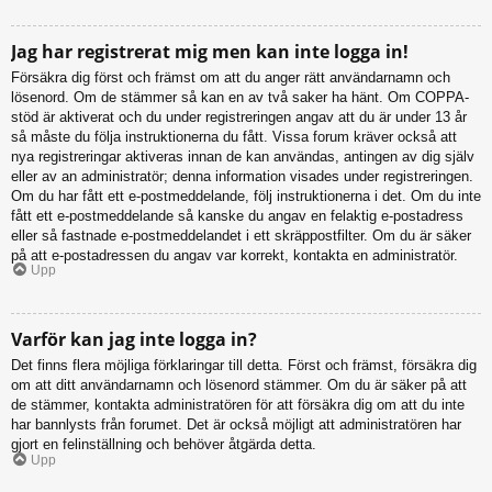
Jag har registrerat mig men kan inte logga in!
Försäkra dig först och främst om att du anger rätt användarnamn och
lösenord. Om de stämmer så kan en av två saker ha hänt. Om COPPA-
stöd är aktiverat och du under registreringen angav att du är under 13 år
så måste du följa instruktionerna du fått. Vissa forum kräver också att
nya registreringar aktiveras innan de kan användas, antingen av dig själv
eller av an administratör; denna information visades under registreringen.
Om du har fått ett e-postmeddelande, följ instruktionerna i det. Om du inte
fått ett e-postmeddelande så kanske du angav en felaktig e-postadress
eller så fastnade e-postmeddelandet i ett skräppostfilter. Om du är säker
på att e-postadressen du angav var korrekt, kontakta en administratör.
Upp
Varför kan jag inte logga in?
Det finns flera möjliga förklaringar till detta. Först och främst, försäkra dig
om att ditt användarnamn och lösenord stämmer. Om du är säker på att
de stämmer, kontakta administratören för att försäkra dig om att du inte
har bannlysts från forumet. Det är också möjligt att administratören har
gjort en felinställning och behöver åtgärda detta.
Upp