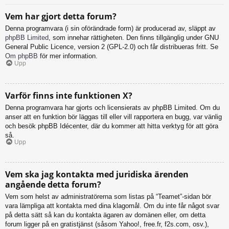
Vem har gjort detta forum?
Denna programvara (i sin oförändrade form) är producerad av, släppt av
phpBB Limited
, som innehar rättigheten. Den finns tillgänglig under GNU
General Public Licence, version 2 (GPL-2.0) och får distribueras fritt. Se
Om phpBB
för mer information.
Upp
Varför finns inte funktionen X?
Denna programvara har gjorts och licensierats av phpBB Limited. Om du
anser att en funktion bör läggas till eller vill rapportera en bugg, var vänlig
och besök phpBB Idécenter, där du kommer att hitta verktyg för att göra
så.
Upp
Vem ska jag kontakta med juridiska ärenden
angående detta forum?
Vem som helst av administratörerna som listas på “Teamet”-sidan bör
vara lämpliga att kontakta med dina klagomål. Om du inte får något svar
på detta sätt så kan du kontakta ägaren av domänen eller, om detta
forum ligger på en gratistjänst (såsom Yahoo!, free.fr, f2s.com, osv.),