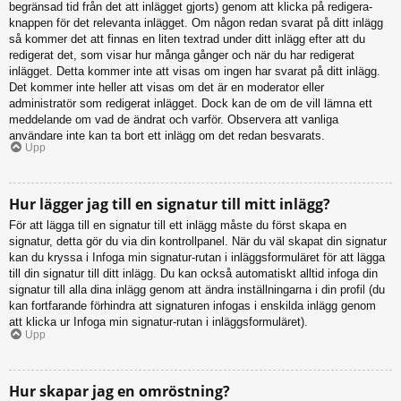
begränsad tid från det att inlägget gjorts) genom att klicka på redigera-
knappen för det relevanta inlägget. Om någon redan svarat på ditt inlägg
så kommer det att finnas en liten textrad under ditt inlägg efter att du
redigerat det, som visar hur många gånger och när du har redigerat
inlägget. Detta kommer inte att visas om ingen har svarat på ditt inlägg.
Det kommer inte heller att visas om det är en moderator eller
administratör som redigerat inlägget. Dock kan de om de vill lämna ett
meddelande om vad de ändrat och varför. Observera att vanliga
användare inte kan ta bort ett inlägg om det redan besvarats.
Upp
Hur lägger jag till en signatur till mitt inlägg?
För att lägga till en signatur till ett inlägg måste du först skapa en
signatur, detta gör du via din kontrollpanel. När du väl skapat din signatur
kan du kryssa i Infoga min signatur-rutan i inläggsformuläret för att lägga
till din signatur till ditt inlägg. Du kan också automatiskt alltid infoga din
signatur till alla dina inlägg genom att ändra inställningarna i din profil (du
kan fortfarande förhindra att signaturen infogas i enskilda inlägg genom
att klicka ur Infoga min signatur-rutan i inläggsformuläret).
Upp
Hur skapar jag en omröstning?