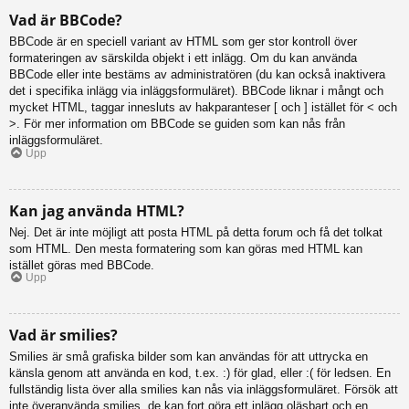
Vad är BBCode?
BBCode är en speciell variant av HTML som ger stor kontroll över
formateringen av särskilda objekt i ett inlägg. Om du kan använda
BBCode eller inte bestäms av administratören (du kan också inaktivera
det i specifika inlägg via inläggsformuläret). BBCode liknar i mångt och
mycket HTML, taggar innesluts av hakparanteser [ och ] istället för < och
>. För mer information om BBCode se guiden som kan nås från
inläggsformuläret.
Upp
Kan jag använda HTML?
Nej. Det är inte möjligt att posta HTML på detta forum och få det tolkat
som HTML. Den mesta formatering som kan göras med HTML kan
istället göras med BBCode.
Upp
Vad är smilies?
Smilies är små grafiska bilder som kan användas för att uttrycka en
känsla genom att använda en kod, t.ex. :) för glad, eller :( för ledsen. En
fullständig lista över alla smilies kan nås via inläggsformuläret. Försök att
inte överanvända smilies, de kan fort göra ett inlägg oläsbart och en