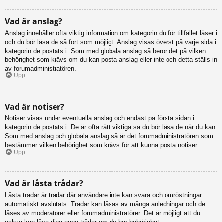
Vad är anslag?
Anslag innehåller ofta viktig information om kategorin du för tillfället läser i
och du bör läsa de så fort som möjligt. Anslag visas överst på varje sida i
kategorin de postats i. Som med globala anslag så beror det på vilken
behörighet som krävs om du kan posta anslag eller inte och detta ställs in
av forumadministratören.
Upp
Vad är notiser?
Notiser visas under eventuella anslag och endast på första sidan i
kategorin de postats i. De är ofta rätt viktiga så du bör läsa de när du kan.
Som med anslag och globala anslag så är det forumadministratören som
bestämmer vilken behörighet som krävs för att kunna posta notiser.
Upp
Vad är låsta trådar?
Låsta trådar är trådar där användare inte kan svara och omröstningar
automatiskt avslutats. Trådar kan låsas av många anledningar och de
låses av moderatorer eller forumadministratörer. Det är möjligt att du
också kan låsa dina egna trådar om du har behörighet.