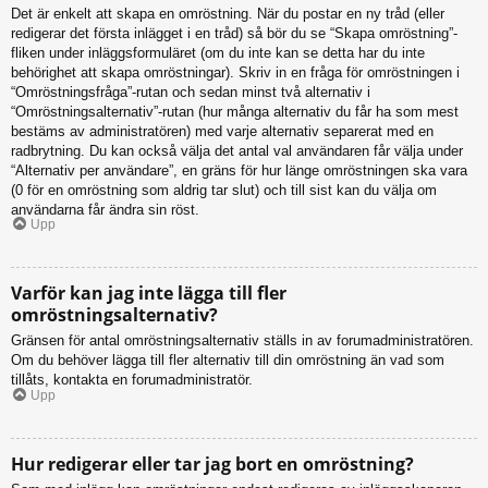
Det är enkelt att skapa en omröstning. När du postar en ny tråd (eller
redigerar det första inlägget i en tråd) så bör du se “Skapa omröstning”-
fliken under inläggsformuläret (om du inte kan se detta har du inte
behörighet att skapa omröstningar). Skriv in en fråga för omröstningen i
“Omröstningsfråga”-rutan och sedan minst två alternativ i
“Omröstningsalternativ”-rutan (hur många alternativ du får ha som mest
bestäms av administratören) med varje alternativ separerat med en
radbrytning. Du kan också välja det antal val användaren får välja under
“Alternativ per användare”, en gräns för hur länge omröstningen ska vara
(0 för en omröstning som aldrig tar slut) och till sist kan du välja om
användarna får ändra sin röst.
Upp
Varför kan jag inte lägga till fler
omröstningsalternativ?
Gränsen för antal omröstningsalternativ ställs in av forumadministratören.
Om du behöver lägga till fler alternativ till din omröstning än vad som
tillåts, kontakta en forumadministratör.
Upp
Hur redigerar eller tar jag bort en omröstning?