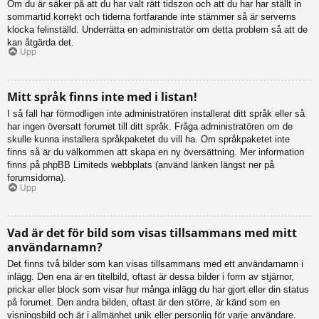
Om du är säker på att du har valt rätt tidszon och att du har har ställt in
sommartid korrekt och tiderna fortfarande inte stämmer så är serverns
klocka felinställd. Underrätta en administratör om detta problem så att de
kan åtgärda det.
Upp
Mitt språk finns inte med i listan!
I så fall har förmodligen inte administratören installerat ditt språk eller så
har ingen översatt forumet till ditt språk. Fråga administratören om de
skulle kunna installera språkpaketet du vill ha. Om språkpaketet inte
finns så är du välkommen att skapa en ny översättning. Mer information
finns på phpBB Limiteds webbplats (använd länken längst ner på
forumsidorna).
Upp
Vad är det för bild som visas tillsammans med mitt
användarnamn?
Det finns två bilder som kan visas tillsammans med ett användarnamn i
inlägg. Den ena är en titelbild, oftast är dessa bilder i form av stjärnor,
prickar eller block som visar hur många inlägg du har gjort eller din status
på forumet. Den andra bilden, oftast är den större, är känd som en
visningsbild och är i allmänhet unik eller personlig för varje användare.