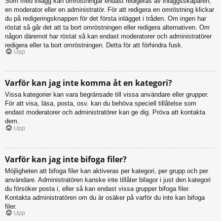
Som med inlägg kan omröstningar endast redigeras av inläggsskaparen,
en moderator eller en administratör. För att redigera en omröstning klickar
du på redigeringsknappen för det första inlägget i tråden. Om ingen har
röstat så går det att ta bort omröstningen eller redigera alternativen. Om
någon däremot har röstat så kan endast moderatorer och administratörer
redigera eller ta bort omröstningen. Detta för att förhindra fusk.
Upp
Varför kan jag inte komma åt en kategori?
Vissa kategorier kan vara begränsade till vissa användare eller grupper.
För att visa, läsa, posta, osv. kan du behöva speciell tillåtelse som
endast moderatorer och administratörer kan ge dig. Pröva att kontakta
dem.
Upp
Varför kan jag inte bifoga filer?
Möjligheten att bifoga filer kan aktiveras per kategori, per grupp och per
användare. Administratören kanske inte tillåter bilagor i just den kategori
du försöker posta i, eller så kan endast vissa grupper bifoga filer.
Kontakta administratören om du är osäker på varför du inte kan bifoga
filer.
Upp