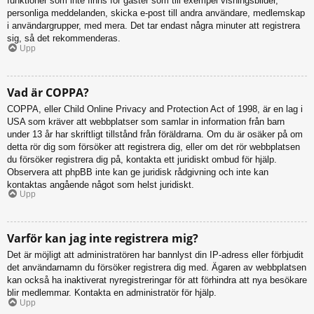
funktioner som inte finns för gäster som till exempel visningsbilder,
personliga meddelanden, skicka e-post till andra användare, medlemskap
i användargrupper, med mera. Det tar endast några minuter att registrera
sig, så det rekommenderas.
Upp
Vad är COPPA?
COPPA, eller Child Online Privacy and Protection Act of 1998, är en lag i
USA som kräver att webbplatser som samlar in information från barn
under 13 år har skriftligt tillstånd från föräldrarna. Om du är osäker på om
detta rör dig som försöker att registrera dig, eller om det rör webbplatsen
du försöker registrera dig på, kontakta ett juridiskt ombud för hjälp.
Observera att phpBB inte kan ge juridisk rådgivning och inte kan
kontaktas angående något som helst juridiskt.
Upp
Varför kan jag inte registrera mig?
Det är möjligt att administratören har bannlyst din IP-adress eller förbjudit
det användarnamn du försöker registrera dig med. Ägaren av webbplatsen
kan också ha inaktiverat nyregistreringar för att förhindra att nya besökare
blir medlemmar. Kontakta en administratör för hjälp.
Upp