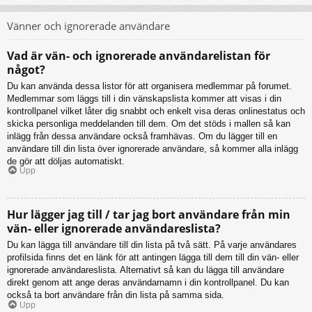
Vänner och ignorerade användare
Vad är vän- och ignorerade användarelistan för
något?
Du kan använda dessa listor för att organisera medlemmar på forumet.
Medlemmar som läggs till i din vänskapslista kommer att visas i din
kontrollpanel vilket låter dig snabbt och enkelt visa deras onlinestatus och
skicka personliga meddelanden till dem. Om det stöds i mallen så kan
inlägg från dessa användare också framhävas. Om du lägger till en
användare till din lista över ignorerade användare, så kommer alla inlägg
de gör att döljas automatiskt.
Upp
Hur lägger jag till / tar jag bort användare från min
vän- eller ignorerade användareslista?
Du kan lägga till användare till din lista på två sätt. På varje användares
profilsida finns det en länk för att antingen lägga till dem till din vän- eller
ignorerade användareslista. Alternativt så kan du lägga till användare
direkt genom att ange deras användarnamn i din kontrollpanel. Du kan
också ta bort användare från din lista på samma sida.
Upp