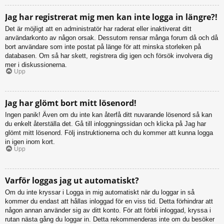
Jag har registrerat mig men kan inte logga in längre?!
Det är möjligt att en administratör har raderat eller inaktiverat ditt
användarkonto av någon orsak. Dessutom rensar många forum då och då
bort användare som inte postat på länge för att minska storleken på
databasen. Om så har skett, registrera dig igen och försök involvera dig
mer i diskussionerna.
Upp
Jag har glömt bort mitt lösenord!
Ingen panik! Även om du inte kan återfå ditt nuvarande lösenord så kan
du enkelt återställa det. Gå till inloggningssidan och klicka på Jag har
glömt mitt lösenord. Följ instruktionerna och du kommer att kunna logga
in igen inom kort.
Upp
Varför loggas jag ut automatiskt?
Om du inte kryssar i Logga in mig automatiskt när du loggar in så
kommer du endast att hållas inloggad för en viss tid. Detta förhindrar att
någon annan använder sig av ditt konto. För att förbli inloggad, kryssa i
rutan nästa gång du loggar in. Detta rekommenderas inte om du besöker