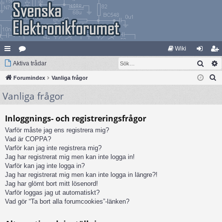
Wiki
Sök
na
Aktiva trådar
at
og
li
S
bb
Forumindex
eg
Vanliga frågor
ga
m
ö
Vanliga frågor
lä
ori
in
ed
k
nk
er
le
Inloggnings- och registreringsfrågor
ar
m
Varför måste jag ens registrera mig?
Vad är COPPA?
Varför kan jag inte registrera mig?
Jag har registrerat mig men kan inte logga in!
Varför kan jag inte logga in?
Jag har registrerat mig men kan inte logga in längre?!
Jag har glömt bort mitt lösenord!
Varför loggas jag ut automatiskt?
Vad gör “Ta bort alla forumcookies”-länken?