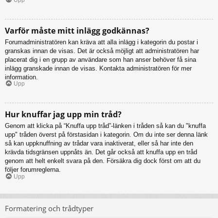
Varför måste mitt inlägg godkännas?
Forumadministratören kan kräva att alla inlägg i kategorin du postar i
granskas innan de visas. Det är också möjligt att administratören har
placerat dig i en grupp av användare som han anser behöver få sina
inlägg granskade innan de visas. Kontakta administratören för mer
information.
Upp
Hur knuffar jag upp min tråd?
Genom att klicka på “Knuffa upp tråd”-länken i tråden så kan du "knuffa
upp" tråden överst på förstasidan i kategorin. Om du inte ser denna länk
så kan uppknuffning av trådar vara inaktiverat, eller så har inte den
krävda tidsgränsen uppnåts än. Det går också att knuffa upp en tråd
genom att helt enkelt svara på den. Försäkra dig dock först om att du
följer forumreglerna.
Upp
Formatering och trådtyper