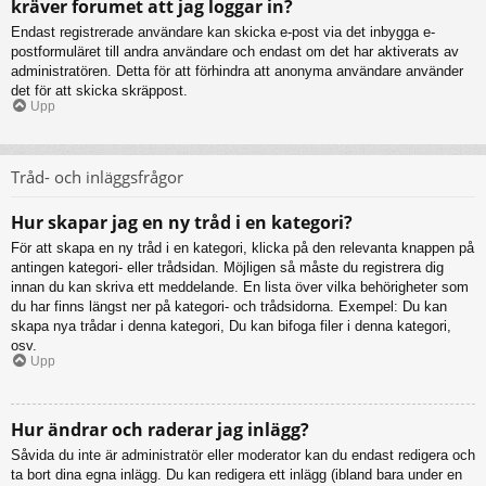
kräver forumet att jag loggar in?
Endast registrerade användare kan skicka e-post via det inbygga e-
postformuläret till andra användare och endast om det har aktiverats av
administratören. Detta för att förhindra att anonyma användare använder
det för att skicka skräppost.
Upp
Tråd- och inläggsfrågor
Hur skapar jag en ny tråd i en kategori?
För att skapa en ny tråd i en kategori, klicka på den relevanta knappen på
antingen kategori- eller trådsidan. Möjligen så måste du registrera dig
innan du kan skriva ett meddelande. En lista över vilka behörigheter som
du har finns längst ner på kategori- och trådsidorna. Exempel: Du kan
skapa nya trådar i denna kategori, Du kan bifoga filer i denna kategori,
osv.
Upp
Hur ändrar och raderar jag inlägg?
Såvida du inte är administratör eller moderator kan du endast redigera och
ta bort dina egna inlägg. Du kan redigera ett inlägg (ibland bara under en