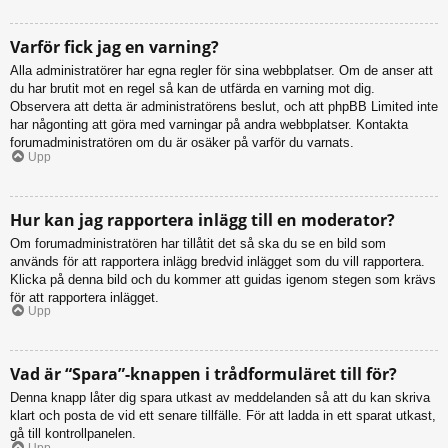
Varför fick jag en varning?
Alla administratörer har egna regler för sina webbplatser. Om de anser att
du har brutit mot en regel så kan de utfärda en varning mot dig.
Observera att detta är administratörens beslut, och att phpBB Limited inte
har någonting att göra med varningar på andra webbplatser. Kontakta
forumadministratören om du är osäker på varför du varnats.
Upp
Hur kan jag rapportera inlägg till en moderator?
Om forumadministratören har tillåtit det så ska du se en bild som
används för att rapportera inlägg bredvid inlägget som du vill rapportera.
Klicka på denna bild och du kommer att guidas igenom stegen som krävs
för att rapportera inlägget.
Upp
Vad är “Spara”-knappen i trådformuläret till för?
Denna knapp låter dig spara utkast av meddelanden så att du kan skriva
klart och posta de vid ett senare tillfälle. För att ladda in ett sparat utkast,
gå till kontrollpanelen.
Upp