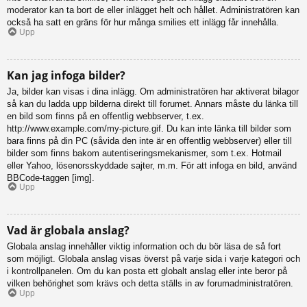
moderator kan ta bort de eller inlägget helt och hållet. Administratören kan
också ha satt en gräns för hur många smilies ett inlägg får innehålla.
Upp
Kan jag infoga bilder?
Ja, bilder kan visas i dina inlägg. Om administratören har aktiverat bilagor
så kan du ladda upp bilderna direkt till forumet. Annars måste du länka till
en bild som finns på en offentlig webbserver, t.ex.
http://www.example.com/my-picture.gif. Du kan inte länka till bilder som
bara finns på din PC (såvida den inte är en offentlig webbserver) eller till
bilder som finns bakom autentiseringsmekanismer, som t.ex. Hotmail
eller Yahoo, lösenorsskyddade sajter, m.m. För att infoga en bild, använd
BBCode-taggen [img].
Upp
Vad är globala anslag?
Globala anslag innehåller viktig information och du bör läsa de så fort
som möjligt. Globala anslag visas överst på varje sida i varje kategori och
i kontrollpanelen. Om du kan posta ett globalt anslag eller inte beror på
vilken behörighet som krävs och detta ställs in av forumadministratören.
Upp