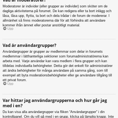
Moderatorer är individer (eller grupper av individer) som sköter om de
dagliga aktiviteterna på forumet. De kan redigera eller ta bort inlägg och
låsa, låsa upp, flytta, ta bort och dela trådar i de forum de modererar. I
allmänhet så finns moderatorerna där för att förhindra att användare
kommer ifrån ämnet eller postar anstötligt material.
Upp
Vad är användargrupper?
Användargrupper är grupper av medlemmar som delar in forumets
medlemmar i lätthanterliga sektioner som forumadministratörerna kan
arbeta med. Varje användar kan vara medlem i flera grupper och kan
tilldelas individuella behörigheter. Detta gör det enkelt för administratörer
att ändra behörigheter för många användare på samma gång, som till
exempel att byta moderationsbehörigheter eller ge användare tillgång till
ett privat forum.
Upp
Var hittar jag användargrupperna och hur går jag
med i en?
Du kan visa alla användargrupper via fliken “Användargrupper” i din
kontrollpanel. Om du vill gå med i en grupp, klicka på lämplig knapp. Inte