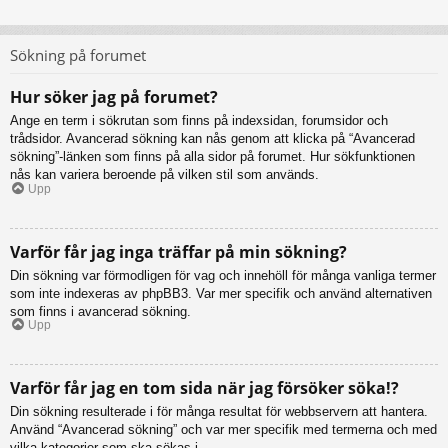
Sökning på forumet
Hur söker jag på forumet?
Ange en term i sökrutan som finns på indexsidan, forumsidor och
trådsidor. Avancerad sökning kan nås genom att klicka på “Avancerad
sökning”-länken som finns på alla sidor på forumet. Hur sökfunktionen
nås kan variera beroende på vilken stil som används.
Upp
Varför får jag inga träffar på min sökning?
Din sökning var förmodligen för vag och innehöll för många vanliga termer
som inte indexeras av phpBB3. Var mer specifik och använd alternativen
som finns i avancerad sökning.
Upp
Varför får jag en tom sida när jag försöker söka!?
Din sökning resulterade i för många resultat för webbservern att hantera.
Använd “Avancerad sökning” och var mer specifik med termerna och med
vilka kategorier som ska sökas i.