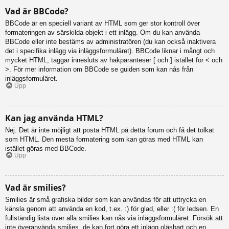
Vad är BBCode?
BBCode är en speciell variant av HTML som ger stor kontroll över
formateringen av särskilda objekt i ett inlägg. Om du kan använda
BBCode eller inte bestäms av administratören (du kan också inaktivera
det i specifika inlägg via inläggsformuläret). BBCode liknar i mångt och
mycket HTML, taggar innesluts av hakparanteser [ och ] istället för < och
>. För mer information om BBCode se guiden som kan nås från
inläggsformuläret.
Upp
Kan jag använda HTML?
Nej. Det är inte möjligt att posta HTML på detta forum och få det tolkat
som HTML. Den mesta formatering som kan göras med HTML kan
istället göras med BBCode.
Upp
Vad är smilies?
Smilies är små grafiska bilder som kan användas för att uttrycka en
känsla genom att använda en kod, t.ex. :) för glad, eller :( för ledsen. En
fullständig lista över alla smilies kan nås via inläggsformuläret. Försök att
inte överanvända smilies, de kan fort göra ett inlägg oläsbart och en