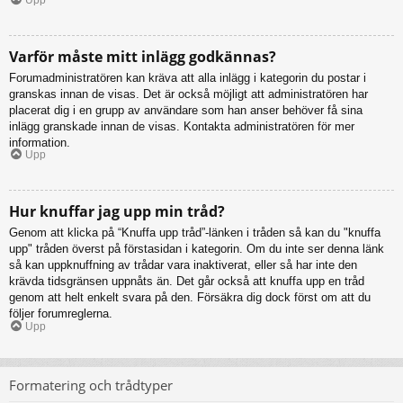
Varför måste mitt inlägg godkännas?
Forumadministratören kan kräva att alla inlägg i kategorin du postar i
granskas innan de visas. Det är också möjligt att administratören har
placerat dig i en grupp av användare som han anser behöver få sina
inlägg granskade innan de visas. Kontakta administratören för mer
information.
Upp
Hur knuffar jag upp min tråd?
Genom att klicka på “Knuffa upp tråd”-länken i tråden så kan du "knuffa
upp" tråden överst på förstasidan i kategorin. Om du inte ser denna länk
så kan uppknuffning av trådar vara inaktiverat, eller så har inte den
krävda tidsgränsen uppnåts än. Det går också att knuffa upp en tråd
genom att helt enkelt svara på den. Försäkra dig dock först om att du
följer forumreglerna.
Upp
Formatering och trådtyper