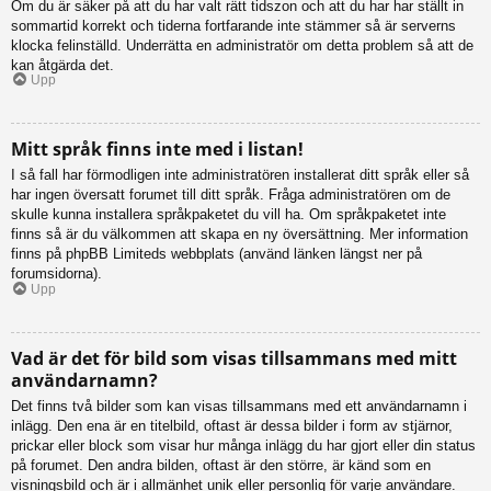
Om du är säker på att du har valt rätt tidszon och att du har har ställt in
sommartid korrekt och tiderna fortfarande inte stämmer så är serverns
klocka felinställd. Underrätta en administratör om detta problem så att de
kan åtgärda det.
Upp
Mitt språk finns inte med i listan!
I så fall har förmodligen inte administratören installerat ditt språk eller så
har ingen översatt forumet till ditt språk. Fråga administratören om de
skulle kunna installera språkpaketet du vill ha. Om språkpaketet inte
finns så är du välkommen att skapa en ny översättning. Mer information
finns på phpBB Limiteds webbplats (använd länken längst ner på
forumsidorna).
Upp
Vad är det för bild som visas tillsammans med mitt
användarnamn?
Det finns två bilder som kan visas tillsammans med ett användarnamn i
inlägg. Den ena är en titelbild, oftast är dessa bilder i form av stjärnor,
prickar eller block som visar hur många inlägg du har gjort eller din status
på forumet. Den andra bilden, oftast är den större, är känd som en
visningsbild och är i allmänhet unik eller personlig för varje användare.