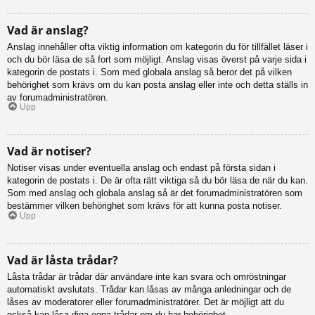
Vad är anslag?
Anslag innehåller ofta viktig information om kategorin du för tillfället läser i
och du bör läsa de så fort som möjligt. Anslag visas överst på varje sida i
kategorin de postats i. Som med globala anslag så beror det på vilken
behörighet som krävs om du kan posta anslag eller inte och detta ställs in
av forumadministratören.
Upp
Vad är notiser?
Notiser visas under eventuella anslag och endast på första sidan i
kategorin de postats i. De är ofta rätt viktiga så du bör läsa de när du kan.
Som med anslag och globala anslag så är det forumadministratören som
bestämmer vilken behörighet som krävs för att kunna posta notiser.
Upp
Vad är låsta trådar?
Låsta trådar är trådar där användare inte kan svara och omröstningar
automatiskt avslutats. Trådar kan låsas av många anledningar och de
låses av moderatorer eller forumadministratörer. Det är möjligt att du
också kan låsa dina egna trådar om du har behörighet.