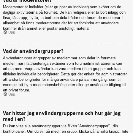
Moderatorer är individer (eller grupper av individer) som sköter om de
dagliga aktiviteterna på forumet. De kan redigera eller ta bort inlägg och
låsa, låsa upp, flytta, ta bort och dela trådar i de forum de modererar. I
allmänhet så finns moderatorerna där för att förhindra att användare
kommer ifrån ämnet eller postar anstötligt material.
Upp
Vad är användargrupper?
Användargrupper är grupper av medlemmar som delar in forumets
medlemmar i lätthanterliga sektioner som forumadministratörerna kan
arbeta med. Varje användar kan vara medlem i flera grupper och kan
tilldelas individuella behörigheter. Detta gör det enkelt för administratörer
att ändra behörigheter för många användare på samma gång, som till
exempel att byta moderationsbehörigheter eller ge användare tillgång till
ett privat forum.
Upp
Var hittar jag användargrupperna och hur går jag
med i en?
Du kan visa alla användargrupper via fliken “Användargrupper” i din
kontrollpanel. Om du vill gå med i en grupp, klicka på lämplig knapp. Inte