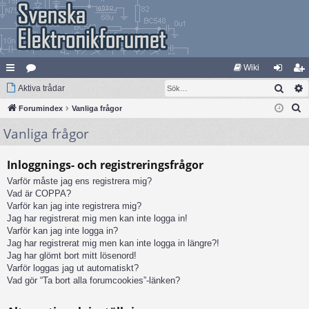
Wiki
Sök
na
Aktiva trådar
at
og
li
S
bb
Forumindex
eg
Vanliga frågor
ga
m
ö
Vanliga frågor
lä
ori
in
ed
k
nk
er
le
Inloggnings- och registreringsfrågor
ar
m
Varför måste jag ens registrera mig?
Vad är COPPA?
Varför kan jag inte registrera mig?
Jag har registrerat mig men kan inte logga in!
Varför kan jag inte logga in?
Jag har registrerat mig men kan inte logga in längre?!
Jag har glömt bort mitt lösenord!
Varför loggas jag ut automatiskt?
Vad gör “Ta bort alla forumcookies”-länken?