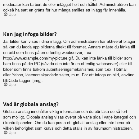
moderator kan ta bort de eller inlägget helt och hållet. Administratören kan
också ha satt en gräns för hur många smilies ett inlägg får innehålla.
Upp
Kan jag infoga bilder?
Ja, bilder kan visas i dina inlägg. Om administratören har aktiverat bilagor
så kan du ladda upp bilderna direkt till forumet. Annars måste du länka till
en bild som finns på en offentlig webbserver, t.ex.
http://www.example.com/my-picture.gif. Du kan inte länka till bilder som
bara finns på din PC (såvida den inte är en offentlig webbserver) eller till
bilder som finns bakom autentiseringsmekanismer, som t.ex. Hotmail
eller Yahoo, lösenorsskyddade sajter, m.m. För att infoga en bild, använd
BBCode-taggen [img].
Upp
Vad är globala anslag?
Globala anslag innehåller viktig information och du bör läsa de så fort
som möjligt. Globala anslag visas överst på varje sida i varje kategori och
i kontrollpanelen. Om du kan posta ett globalt anslag eller inte beror på
vilken behörighet som krävs och detta ställs in av forumadministratören.
Upp