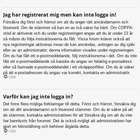
Jag har registrerat mig men kan inte logga in!
Försäkra dig först och främst om att du anger rätt användarnamn och
lösenord. Om de stämmer så kan en av två saker ha hänt. Om COPPA-
stöd är aktiverat och du under registreringen angav att du är under 13 år
så måste du följa instruktionerna du fått. Vissa forum kräver också att
nya registreringar aktiveras innan de kan användas, antingen av dig själv
eller av an administratör; denna information visades under registreringen.
Om du har fått ett e-postmeddelande, följ instruktionerna i det. Om du inte
fått ett e-postmeddelande så kanske du angav en felaktig e-postadress
eller så fastnade e-postmeddelandet i ett skräppostfilter. Om du är säker
på att e-postadressen du angav var korrekt, kontakta en administratör.
Upp
Varför kan jag inte logga in?
Det finns flera möjliga förklaringar till detta. Först och främst, försäkra dig
om att ditt användarnamn och lösenord stämmer. Om du är säker på att
de stämmer, kontakta administratören för att försäkra dig om att du inte
har bannlysts från forumet. Det är också möjligt att administratören har
gjort en felinställning och behöver åtgärda detta.
Upp