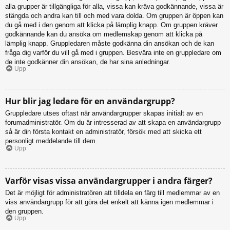
alla grupper är tillgängliga för alla, vissa kan kräva godkännande, vissa är
stängda och andra kan till och med vara dolda. Om gruppen är öppen kan
du gå med i den genom att klicka på lämplig knapp. Om gruppen kräver
godkännande kan du ansöka om medlemskap genom att klicka på
lämplig knapp. Gruppledaren måste godkänna din ansökan och de kan
fråga dig varför du vill gå med i gruppen. Besvära inte en gruppledare om
de inte godkänner din ansökan, de har sina anledningar.
Upp
Hur blir jag ledare för en användargrupp?
Gruppledare utses oftast när användargrupper skapas initialt av en
forumadministratör. Om du är intresserad av att skapa en användargrupp
så är din första kontakt en administratör, försök med att skicka ett
personligt meddelande till dem.
Upp
Varför visas vissa användargrupper i andra färger?
Det är möjligt för administratören att tilldela en färg till medlemmar av en
viss användargrupp för att göra det enkelt att känna igen medlemmar i
den gruppen.
Upp