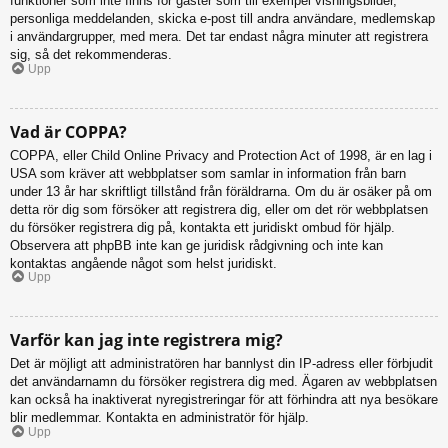
funktioner som inte finns för gäster som till exempel visningsbilder,
personliga meddelanden, skicka e-post till andra användare, medlemskap
i användargrupper, med mera. Det tar endast några minuter att registrera
sig, så det rekommenderas.
Upp
Vad är COPPA?
COPPA, eller Child Online Privacy and Protection Act of 1998, är en lag i
USA som kräver att webbplatser som samlar in information från barn
under 13 år har skriftligt tillstånd från föräldrarna. Om du är osäker på om
detta rör dig som försöker att registrera dig, eller om det rör webbplatsen
du försöker registrera dig på, kontakta ett juridiskt ombud för hjälp.
Observera att phpBB inte kan ge juridisk rådgivning och inte kan
kontaktas angående något som helst juridiskt.
Upp
Varför kan jag inte registrera mig?
Det är möjligt att administratören har bannlyst din IP-adress eller förbjudit
det användarnamn du försöker registrera dig med. Ägaren av webbplatsen
kan också ha inaktiverat nyregistreringar för att förhindra att nya besökare
blir medlemmar. Kontakta en administratör för hjälp.
Upp