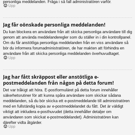
personliga meddelanden. Fråga i så fall administratören varför.
Upp
Jag får oönskade personliga meddelanden!
Du kan blockera en användare från att skicka personliga användare till dig
genom att använda meddelanderegler som du ställer in i din kontrollpanel.
Om du får anstötliga personliga meddelanden från en viss användare så
bör du informera forumadministratören, de har makten att förhindra en
användare från att skicka personliga meddelanden överhuvudtaget.
Upp
Jag har fått skräppost eller anstötliga e-
postmeddelanden från någon på detta forum!
Det var tråkigt att höra. E-postformuläret på detta forum innehåller
säkerhetsrutiner för att kunna spåra användare som skickar sådana
meddelanden, så du bör skicka ett e-postmeddelande till administratören
med en fullständig kopia av e-postmeddelandet du fått. Det är väldigt
viktigt att inkludera e-posthuvudet (detta innehåller detaljer om
användaren som skickat e-postmeddelandet). Administratören kan
därefter vidta åtgärder.
Upp