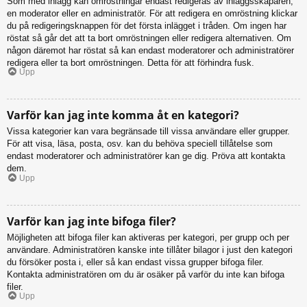
Som med inlägg kan omröstningar endast redigeras av inläggsskaparen,
en moderator eller en administratör. För att redigera en omröstning klickar
du på redigeringsknappen för det första inlägget i tråden. Om ingen har
röstat så går det att ta bort omröstningen eller redigera alternativen. Om
någon däremot har röstat så kan endast moderatorer och administratörer
redigera eller ta bort omröstningen. Detta för att förhindra fusk.
Upp
Varför kan jag inte komma åt en kategori?
Vissa kategorier kan vara begränsade till vissa användare eller grupper.
För att visa, läsa, posta, osv. kan du behöva speciell tillåtelse som
endast moderatorer och administratörer kan ge dig. Pröva att kontakta
dem.
Upp
Varför kan jag inte bifoga filer?
Möjligheten att bifoga filer kan aktiveras per kategori, per grupp och per
användare. Administratören kanske inte tillåter bilagor i just den kategori
du försöker posta i, eller så kan endast vissa grupper bifoga filer.
Kontakta administratören om du är osäker på varför du inte kan bifoga
filer.
Upp