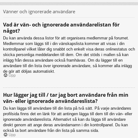
Vänner och ignorerade användare
Vad är vän- och ignorerade användarelistan för
något?
Du kan använda dessa listor för att organisera medlemmar på forumet.
Medlemmar som läggs till i din vänskapslista kommer att visas i din
kontrollpanel vilket låter dig snabbt och enkelt visa deras onlinestatus och
skicka personliga meddelanden till dem. Om det stöds i mallen så kan
inlägg från dessa användare också framhävas. Om du lägger till en
användare till din lista över ignorerade användare, så kommer alla inlägg
de gör att döljas automatiskt.
Upp
Hur lägger jag till / tar jag bort användare från min
vän- eller ignorerade användareslista?
Du kan lägga till användare till din lista på två sätt. På varje användares
profilsida finns det en länk för att antingen lägga till dem till din vän- eller
ignorerade användareslista. Alternativt så kan du lägga till användare
direkt genom att ange deras användarnamn i din kontrollpanel. Du kan
också ta bort användare från din lista på samma sida.
Upp