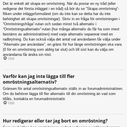
Det är enkelt att skapa en omröstning. När du postar en ny tråd (eller
redigerar det första inlägget i en tråd) så bör du se “Skapa omröstning”-
fliken under inläggsformuläret (om du inte kan se detta har du inte
behörighet att skapa omröstningar). Skriv in en fråga för omröstningen i
“Omröstningsfråga”-rutan och sedan minst två alternativ i
“Omröstningsalternativ”-rutan (hur många alternativ du får ha som mest
bestäms av administratören) med varje alternativ separerat med en
radbrytning. Du kan också välja det antal val användaren får välja under
“Alternativ per användare”, en gräns för hur länge omröstningen ska vara
(0 för en omröstning som aldrig tar slut) och till sist kan du välja om
användarna får ändra sin röst.
Upp
Varför kan jag inte lägga till fler
omröstningsalternativ?
Gränsen för antal omröstningsalternativ ställs in av forumadministratören.
Om du behöver lägga till fler alternativ till din omröstning än vad som
tillåts, kontakta en forumadministratör.
Upp
Hur redigerar eller tar jag bort en omröstning?