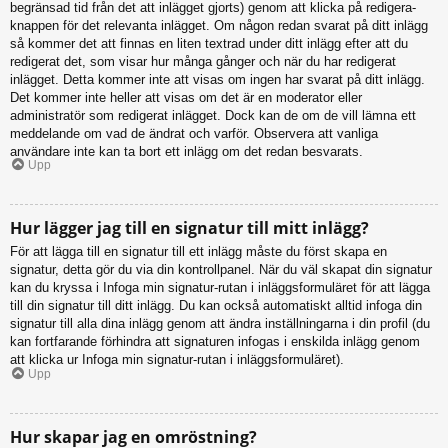
begränsad tid från det att inlägget gjorts) genom att klicka på redigera-
knappen för det relevanta inlägget. Om någon redan svarat på ditt inlägg
så kommer det att finnas en liten textrad under ditt inlägg efter att du
redigerat det, som visar hur många gånger och när du har redigerat
inlägget. Detta kommer inte att visas om ingen har svarat på ditt inlägg.
Det kommer inte heller att visas om det är en moderator eller
administratör som redigerat inlägget. Dock kan de om de vill lämna ett
meddelande om vad de ändrat och varför. Observera att vanliga
användare inte kan ta bort ett inlägg om det redan besvarats.
Upp
Hur lägger jag till en signatur till mitt inlägg?
För att lägga till en signatur till ett inlägg måste du först skapa en
signatur, detta gör du via din kontrollpanel. När du väl skapat din signatur
kan du kryssa i Infoga min signatur-rutan i inläggsformuläret för att lägga
till din signatur till ditt inlägg. Du kan också automatiskt alltid infoga din
signatur till alla dina inlägg genom att ändra inställningarna i din profil (du
kan fortfarande förhindra att signaturen infogas i enskilda inlägg genom
att klicka ur Infoga min signatur-rutan i inläggsformuläret).
Upp
Hur skapar jag en omröstning?