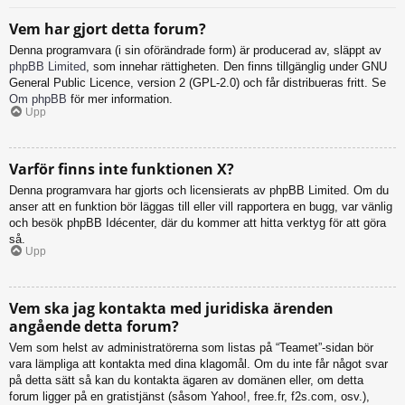
Vem har gjort detta forum?
Denna programvara (i sin oförändrade form) är producerad av, släppt av
phpBB Limited
, som innehar rättigheten. Den finns tillgänglig under GNU
General Public Licence, version 2 (GPL-2.0) och får distribueras fritt. Se
Om phpBB
för mer information.
Upp
Varför finns inte funktionen X?
Denna programvara har gjorts och licensierats av phpBB Limited. Om du
anser att en funktion bör läggas till eller vill rapportera en bugg, var vänlig
och besök phpBB Idécenter, där du kommer att hitta verktyg för att göra
så.
Upp
Vem ska jag kontakta med juridiska ärenden
angående detta forum?
Vem som helst av administratörerna som listas på “Teamet”-sidan bör
vara lämpliga att kontakta med dina klagomål. Om du inte får något svar
på detta sätt så kan du kontakta ägaren av domänen eller, om detta
forum ligger på en gratistjänst (såsom Yahoo!, free.fr, f2s.com, osv.),