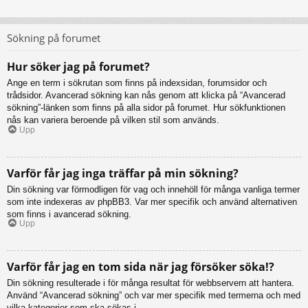
Sökning på forumet
Hur söker jag på forumet?
Ange en term i sökrutan som finns på indexsidan, forumsidor och
trådsidor. Avancerad sökning kan nås genom att klicka på “Avancerad
sökning”-länken som finns på alla sidor på forumet. Hur sökfunktionen
nås kan variera beroende på vilken stil som används.
Upp
Varför får jag inga träffar på min sökning?
Din sökning var förmodligen för vag och innehöll för många vanliga termer
som inte indexeras av phpBB3. Var mer specifik och använd alternativen
som finns i avancerad sökning.
Upp
Varför får jag en tom sida när jag försöker söka!?
Din sökning resulterade i för många resultat för webbservern att hantera.
Använd “Avancerad sökning” och var mer specifik med termerna och med
vilka kategorier som ska sökas i.