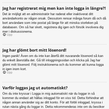
Jag har registrerat mig men kan inte logga in längre?!
Det är möjligt att en administratör har raderat eller inaktiverat ditt
användarkonto av någon orsak. Dessutom rensar många forum då och då
bort användare som inte postat på länge för att minska storleken på
databasen. Om så har skett, registrera dig igen och försök involvera dig
mer i diskussionerna.
Upp
Jag har glömt bort mitt lösenord!
Ingen panik! Även om du inte kan återfå ditt nuvarande lösenord så kan
du enkelt återställa det. Gå till inloggningssidan och klicka på Jag har
glömt mitt lösenord. Följ instruktionerna och du kommer att kunna logga
in igen inom kort.
Upp
Varför loggas jag ut automatiskt?
Om du inte kryssar i Logga in mig automatiskt när du loggar in så
kommer du endast att hållas inloggad för en viss tid. Detta förhindrar att
någon annan använder sig av ditt konto. För att förbli inloggad, kryssa i
rutan nästa gång du loggar in. Detta rekommenderas inte om du besöker