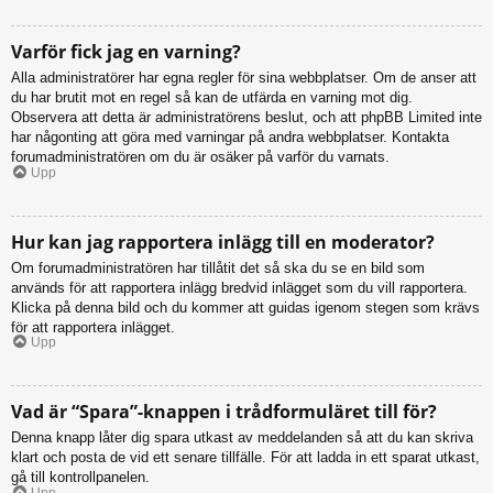
Varför fick jag en varning?
Alla administratörer har egna regler för sina webbplatser. Om de anser att
du har brutit mot en regel så kan de utfärda en varning mot dig.
Observera att detta är administratörens beslut, och att phpBB Limited inte
har någonting att göra med varningar på andra webbplatser. Kontakta
forumadministratören om du är osäker på varför du varnats.
Upp
Hur kan jag rapportera inlägg till en moderator?
Om forumadministratören har tillåtit det så ska du se en bild som
används för att rapportera inlägg bredvid inlägget som du vill rapportera.
Klicka på denna bild och du kommer att guidas igenom stegen som krävs
för att rapportera inlägget.
Upp
Vad är “Spara”-knappen i trådformuläret till för?
Denna knapp låter dig spara utkast av meddelanden så att du kan skriva
klart och posta de vid ett senare tillfälle. För att ladda in ett sparat utkast,
gå till kontrollpanelen.
Upp