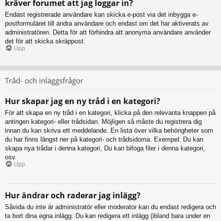
kräver forumet att jag loggar in?
Endast registrerade användare kan skicka e-post via det inbygga e-
postformuläret till andra användare och endast om det har aktiverats av
administratören. Detta för att förhindra att anonyma användare använder
det för att skicka skräppost.
Upp
Tråd- och inläggsfrågor
Hur skapar jag en ny tråd i en kategori?
För att skapa en ny tråd i en kategori, klicka på den relevanta knappen på
antingen kategori- eller trådsidan. Möjligen så måste du registrera dig
innan du kan skriva ett meddelande. En lista över vilka behörigheter som
du har finns längst ner på kategori- och trådsidorna. Exempel: Du kan
skapa nya trådar i denna kategori, Du kan bifoga filer i denna kategori,
osv.
Upp
Hur ändrar och raderar jag inlägg?
Såvida du inte är administratör eller moderator kan du endast redigera och
ta bort dina egna inlägg. Du kan redigera ett inlägg (ibland bara under en