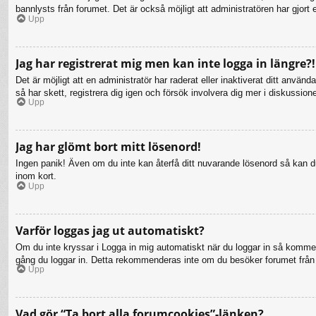
bannlysts från forumet. Det är också möjligt att administratören har gjort 
Upp
Jag har registrerat mig men kan inte logga in längre?!
Det är möjligt att en administratör har raderat eller inaktiverat ditt a
så har skett, registrera dig igen och försök involvera dig mer i diskussion
Upp
Jag har glömt bort mitt lösenord!
Ingen panik! Även om du inte kan återfå ditt nuvarande lösenord så kan du 
inom kort.
Upp
Varför loggas jag ut automatiskt?
Om du inte kryssar i Logga in mig automatiskt när du loggar in så kommer d
gång du loggar in. Detta rekommenderas inte om du besöker forumet från en
Upp
Vad gör “Ta bort alla forumcookies”-länken?