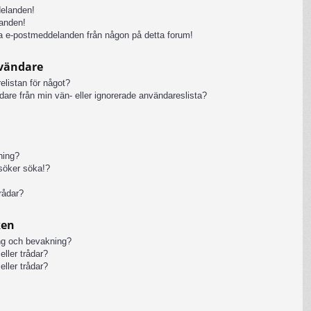
delanden!
anden!
iga e-postmeddelanden från någon på detta forum!
nvändare
elistan för något?
ändare från min vän- eller ignorerade användareslista?
kning?
rsöker söka!?
rådar?
ken
ng och bevakning?
eller trådar?
eller trådar?