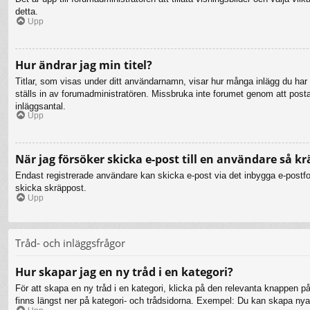
detta.
Upp
Hur ändrar jag min titel?
Titlar, som visas under ditt användarnamn, visar hur många inlägg du har gj
ställs in av forumadministratören. Missbruka inte forumet genom att posta i
inläggsantal.
Upp
När jag försöker skicka e-post till en användare så kr
Endast registrerade användare kan skicka e-post via det inbygga e-postfor
skicka skräppost.
Upp
Tråd- och inläggsfrågor
Hur skapar jag en ny tråd i en kategori?
För att skapa en ny tråd i en kategori, klicka på den relevanta knappen på
finns längst ner på kategori- och trådsidorna. Exempel: Du kan skapa nya t