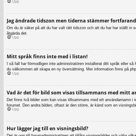
Upp
Jag ändrade tidszon men tiderna stämmer fortfarande
Om du är säker på att du har valt rätt tidszon och att du har har ställt i
åtgärda det.
Upp
Mitt språk finns inte med i listan!
I så fall har förmodligen inte administratören installerat ditt språk eller 
du välkommen att skapa en ny översättning. Mer information finns på ph
Upp
Vad är det för bild som visas tillsammans med mitt
Det finns två bilder som kan visas tillsammans med ett användarnamn i inläg
forumet. Den andra bilden, oftast är den större, är känd som en visningsbil
Upp
Hur lägger jag till en visningsbild?
Det är upp till forumadministratören att tillåta visningsbilder och välja 