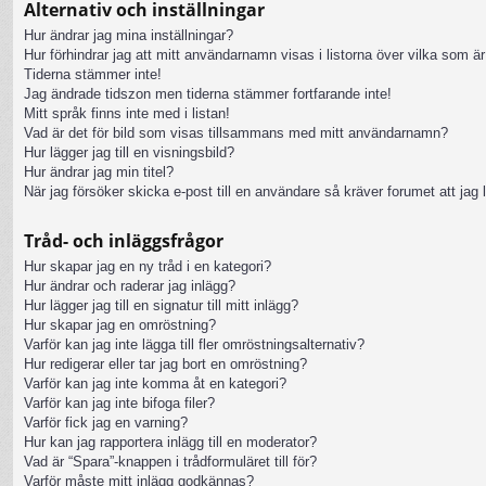
Alternativ och inställningar
Hur ändrar jag mina inställningar?
Hur förhindrar jag att mitt användarnamn visas i listorna över vilka som är
Tiderna stämmer inte!
Jag ändrade tidszon men tiderna stämmer fortfarande inte!
Mitt språk finns inte med i listan!
Vad är det för bild som visas tillsammans med mitt användarnamn?
Hur lägger jag till en visningsbild?
Hur ändrar jag min titel?
När jag försöker skicka e-post till en användare så kräver forumet att jag 
Tråd- och inläggsfrågor
Hur skapar jag en ny tråd i en kategori?
Hur ändrar och raderar jag inlägg?
Hur lägger jag till en signatur till mitt inlägg?
Hur skapar jag en omröstning?
Varför kan jag inte lägga till fler omröstningsalternativ?
Hur redigerar eller tar jag bort en omröstning?
Varför kan jag inte komma åt en kategori?
Varför kan jag inte bifoga filer?
Varför fick jag en varning?
Hur kan jag rapportera inlägg till en moderator?
Vad är “Spara”-knappen i trådformuläret till för?
Varför måste mitt inlägg godkännas?