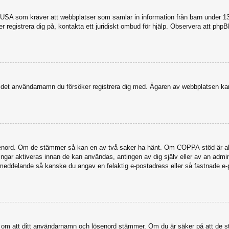
USA som kräver att webbplatser som samlar in information från barn under 13 år
ker registrera dig på, kontakta ett juridiskt ombud för hjälp. Observera att ph
dit det användarnamn du försöker registrera dig med. Ägaren av webbplatsen kan
senord. Om de stämmer så kan en av två saker ha hänt. Om COPPA-stöd är akti
eringar aktiveras innan de kan användas, antingen av dig själv eller av an admi
stmeddelande så kanske du angav en felaktig e-postadress eller så fastnade e-
a dig om att ditt användarnamn och lösenord stämmer. Om du är säker på att de s