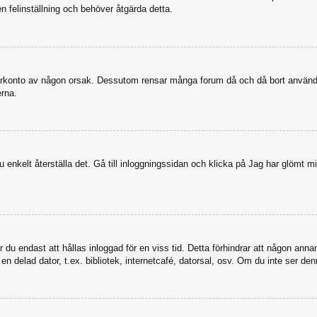
en felinställning och behöver åtgärda detta.
nvändarkonto av någon orsak. Dessutom rensar många forum då och då bort anvä
erna.
enkelt återställa det. Gå till inloggningssidan och klicka på Jag har glömt mi
u endast att hållas inloggad för en viss tid. Detta förhindrar att någon annan 
 delad dator, t.ex. bibliotek, internetcafé, datorsal, osv. Om du inte ser den