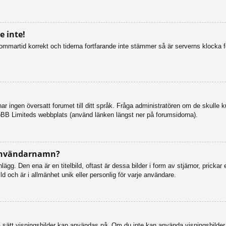
 inte!
n sommartid korrekt och tiderna fortfarande inte stämmer så är serverns klocka 
så har ingen översatt forumet till ditt språk. Fråga administratören om de skulle
pBB Limiteds webbplats (använd länken längst ner på forumsidorna).
 användarnamn?
g. Den ena är en titelbild, oftast är dessa bilder i form av stjärnor, prickar 
d och är i allmänhet unik eller personlig för varje användare.
vilka sätt visningsbilder kan användas på. Om du inte kan använda visningsbilde