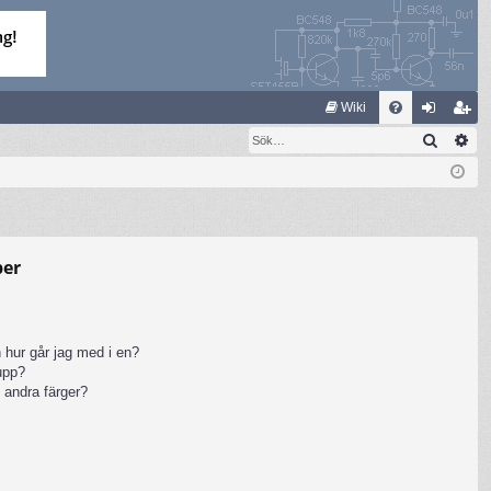
S
Wiki
Sök
Av
FA
og
li
Q
ga
m
in
ed
le
per
m
 hur går jag med i en?
rupp?
 andra färger?