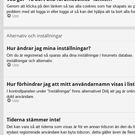
Genom att klicka på den länken så tas alla cookies som har skapats av php
problem med att logga in eller logga ut så kan det hjälpa att ta bort alla 
Upp
Alternativ och inställningar
Hur ändrar jag mina inställningar?
Om du är registrerad så sparas alla dina inställningar i forumets databas. F
inställningar och alternativ.
Upp
Hur förhindrar jag att mitt användarnamn visas i list
I kontrollpanelen under “Inställningar” finns alternativet Dölj att jag är 
dold användare.
Upp
Tiderna stämmer inte!
Det kan vara så att tiderna som visas är för en annan tidszon än den du bef
endast registrerade användare kan byta tidszon, detta gäller även de flesta