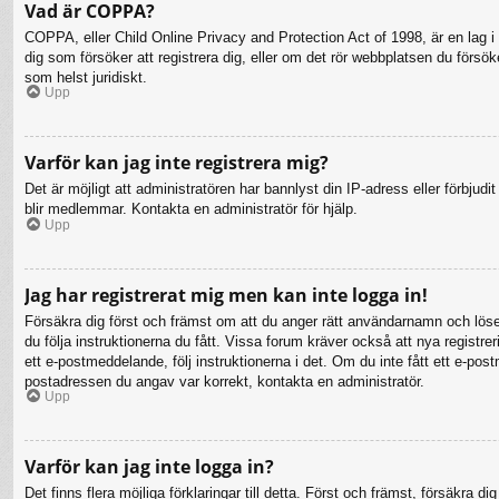
Vad är COPPA?
COPPA, eller Child Online Privacy and Protection Act of 1998, är en lag i 
dig som försöker att registrera dig, eller om det rör webbplatsen du försö
som helst juridiskt.
Upp
Varför kan jag inte registrera mig?
Det är möjligt att administratören har bannlyst din IP-adress eller förbju
blir medlemmar. Kontakta en administratör för hjälp.
Upp
Jag har registrerat mig men kan inte logga in!
Försäkra dig först och främst om att du anger rätt användarnamn och lö
du följa instruktionerna du fått. Vissa forum kräver också att nya registr
ett e-postmeddelande, följ instruktionerna i det. Om du inte fått ett e-po
postadressen du angav var korrekt, kontakta en administratör.
Upp
Varför kan jag inte logga in?
Det finns flera möjliga förklaringar till detta. Först och främst, försäkr