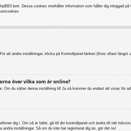
BB3 bort. Dessa cookies innehåller information som håller dig inloggad på fo
forumcookies.
ör att ändra inställningar, klicka på Kontrollpanel-länken (finns oftast längst 
orna över vilka som är online?
online. Om du sätter denna inställning till Ja så kommer du endast att visas fö
inner dig i. Om så är fallet, gå till din kontrollpanel och ändra till rätt tid
 andra inställningar. Så om du inte har registrerat dig än, gör det nu!