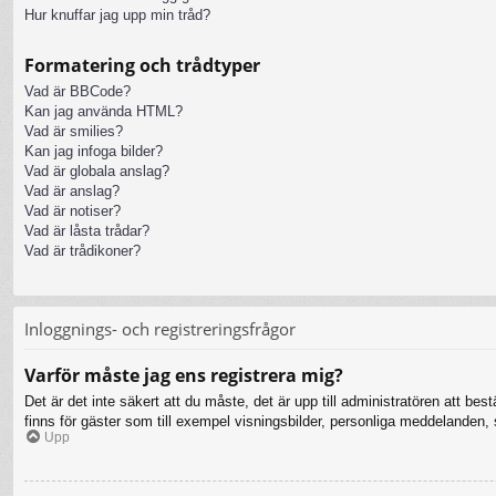
Hur knuffar jag upp min tråd?
Formatering och trådtyper
Vad är BBCode?
Kan jag använda HTML?
Vad är smilies?
Kan jag infoga bilder?
Vad är globala anslag?
Vad är anslag?
Vad är notiser?
Vad är låsta trådar?
Vad är trådikoner?
Inloggnings- och registreringsfrågor
Varför måste jag ens registrera mig?
Det är det inte säkert att du måste, det är upp till administratören att bes
finns för gäster som till exempel visningsbilder, personliga meddelanden
Upp