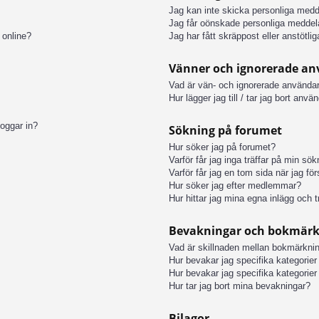
Jag kan inte skicka personliga med
Jag får oönskade personliga meddel
 online?
Jag har fått skräppost eller anstötl
Vänner och ignorerade a
Vad är vän- och ignorerade användar
Hur lägger jag till / tar jag bort anv
loggar in?
Sökning på forumet
Hur söker jag på forumet?
Varför får jag inga träffar på min sö
Varför får jag en tom sida när jag fö
Hur söker jag efter medlemmar?
Hur hittar jag mina egna inlägg och t
Bevakningar och bokmär
Vad är skillnaden mellan bokmärkni
Hur bevakar jag specifika kategorier 
Hur bevakar jag specifika kategorier 
Hur tar jag bort mina bevakningar?
Bilagor