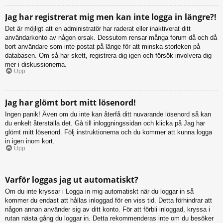
Jag har registrerat mig men kan inte logga in längre?!
Det är möjligt att en administratör har raderat eller inaktiverat ditt
användarkonto av någon orsak. Dessutom rensar många forum då och då
bort användare som inte postat på länge för att minska storleken på
databasen. Om så har skett, registrera dig igen och försök involvera dig
mer i diskussionerna.
Upp
Jag har glömt bort mitt lösenord!
Ingen panik! Även om du inte kan återfå ditt nuvarande lösenord så kan
du enkelt återställa det. Gå till inloggningssidan och klicka på Jag har
glömt mitt lösenord. Följ instruktionerna och du kommer att kunna logga
in igen inom kort.
Upp
Varför loggas jag ut automatiskt?
Om du inte kryssar i Logga in mig automatiskt när du loggar in så
kommer du endast att hållas inloggad för en viss tid. Detta förhindrar att
någon annan använder sig av ditt konto. För att förbli inloggad, kryssa i
rutan nästa gång du loggar in. Detta rekommenderas inte om du besöker