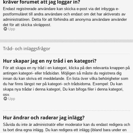
kräver forumet att jag loggar in?
Endast registrerade användare kan skicka e-post via det inbygga e-
postformuläret till andra användare och endast om det har aktiverats av
administratören. Detta för att förhindra att anonyma användare använder
det för att skicka skräppost.
Upp
Tråd- och inläggsfrågor
Hur skapar jag en ny tråd i en kategori?
För att skapa en ny tråd i en kategori, klicka på den relevanta knappen på
antingen kategori- eller trådsidan. Möjligen så måste du registrera dig
innan du kan skriva ett meddelande. En lista över vilka behörigheter som
du har finns längst ner på kategori- och trådsidorna. Exempel: Du kan
skapa nya trådar i denna kategori, Du kan bifoga filer i denna kategori,
osv.
Upp
Hur ändrar och raderar jag inlägg?
Såvida du inte är administratör eller moderator kan du endast redigera och
ta bort dina egna inlägg. Du kan redigera ett inlägg (ibland bara under en