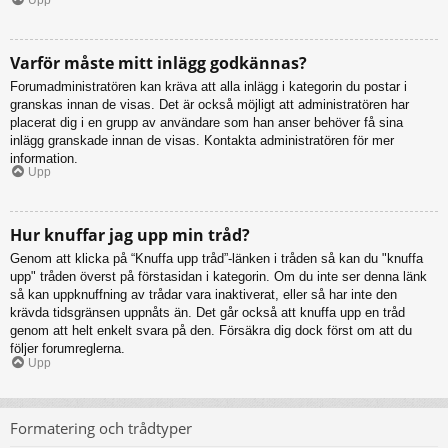
Varför måste mitt inlägg godkännas?
Forumadministratören kan kräva att alla inlägg i kategorin du postar i
granskas innan de visas. Det är också möjligt att administratören har
placerat dig i en grupp av användare som han anser behöver få sina
inlägg granskade innan de visas. Kontakta administratören för mer
information.
Upp
Hur knuffar jag upp min tråd?
Genom att klicka på “Knuffa upp tråd”-länken i tråden så kan du "knuffa
upp" tråden överst på förstasidan i kategorin. Om du inte ser denna länk
så kan uppknuffning av trådar vara inaktiverat, eller så har inte den
krävda tidsgränsen uppnåts än. Det går också att knuffa upp en tråd
genom att helt enkelt svara på den. Försäkra dig dock först om att du
följer forumreglerna.
Upp
Formatering och trådtyper