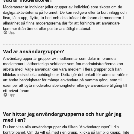
Moderatorer är individer (eller grupper av individer) som sköter om de
dagliga aktiviteterna på forumet. De kan redigera eller ta bort inlägg och
låsa, låsa upp, flytta, ta bort och dela trådar i de forum de modererar. I
allmänhet så finns moderatorerna där för att förhindra att användare
kommer ifrån ämnet eller postar anstötligt material.
Upp
Vad är användargrupper?
Användargrupper är grupper av medlemmar som delar in forumets
medlemmar i lätthanterliga sektioner som forumadministratörerna kan
arbeta med. Varje användar kan vara medlem i flera grupper och kan
tilldelas individuella behörigheter. Detta gör det enkelt för administratörer
att ändra behörigheter för många användare på samma gång, som till
exempel att byta moderationsbehörigheter eller ge användare tillgång till
ett privat forum.
Upp
Var hittar jag användargrupperna och hur går jag
med i en?
Du kan visa alla användargrupper via fliken “Användargrupper” i din
kontrollpanel. Om du vill gå med i en grupp, klicka på lämplig knapp. Inte