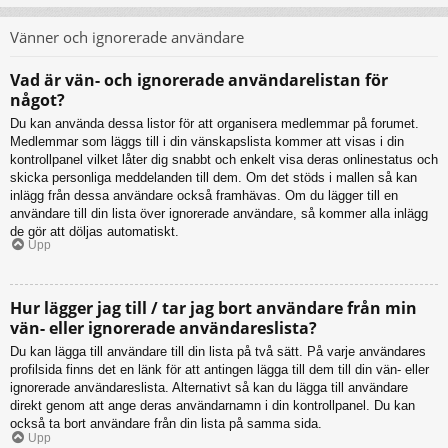
Vänner och ignorerade användare
Vad är vän- och ignorerade användarelistan för
något?
Du kan använda dessa listor för att organisera medlemmar på forumet.
Medlemmar som läggs till i din vänskapslista kommer att visas i din
kontrollpanel vilket låter dig snabbt och enkelt visa deras onlinestatus och
skicka personliga meddelanden till dem. Om det stöds i mallen så kan
inlägg från dessa användare också framhävas. Om du lägger till en
användare till din lista över ignorerade användare, så kommer alla inlägg
de gör att döljas automatiskt.
Upp
Hur lägger jag till / tar jag bort användare från min
vän- eller ignorerade användareslista?
Du kan lägga till användare till din lista på två sätt. På varje användares
profilsida finns det en länk för att antingen lägga till dem till din vän- eller
ignorerade användareslista. Alternativt så kan du lägga till användare
direkt genom att ange deras användarnamn i din kontrollpanel. Du kan
också ta bort användare från din lista på samma sida.
Upp