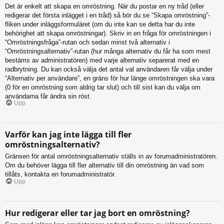
Det är enkelt att skapa en omröstning. När du postar en ny tråd (eller
redigerar det första inlägget i en tråd) så bör du se “Skapa omröstning”-
fliken under inläggsformuläret (om du inte kan se detta har du inte
behörighet att skapa omröstningar). Skriv in en fråga för omröstningen i
“Omröstningsfråga”-rutan och sedan minst två alternativ i
“Omröstningsalternativ”-rutan (hur många alternativ du får ha som mest
bestäms av administratören) med varje alternativ separerat med en
radbrytning. Du kan också välja det antal val användaren får välja under
“Alternativ per användare”, en gräns för hur länge omröstningen ska vara
(0 för en omröstning som aldrig tar slut) och till sist kan du välja om
användarna får ändra sin röst.
Upp
Varför kan jag inte lägga till fler
omröstningsalternativ?
Gränsen för antal omröstningsalternativ ställs in av forumadministratören.
Om du behöver lägga till fler alternativ till din omröstning än vad som
tillåts, kontakta en forumadministratör.
Upp
Hur redigerar eller tar jag bort en omröstning?