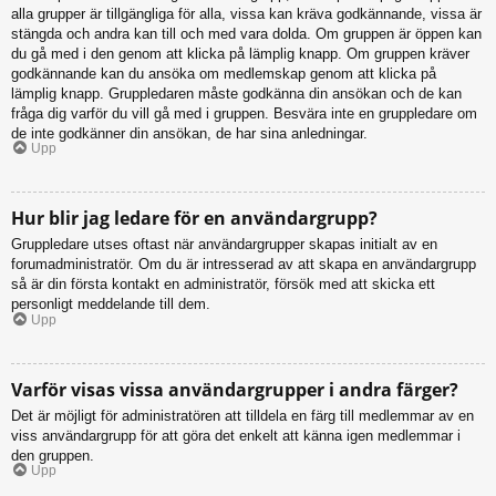
alla grupper är tillgängliga för alla, vissa kan kräva godkännande, vissa är
stängda och andra kan till och med vara dolda. Om gruppen är öppen kan
du gå med i den genom att klicka på lämplig knapp. Om gruppen kräver
godkännande kan du ansöka om medlemskap genom att klicka på
lämplig knapp. Gruppledaren måste godkänna din ansökan och de kan
fråga dig varför du vill gå med i gruppen. Besvära inte en gruppledare om
de inte godkänner din ansökan, de har sina anledningar.
Upp
Hur blir jag ledare för en användargrupp?
Gruppledare utses oftast när användargrupper skapas initialt av en
forumadministratör. Om du är intresserad av att skapa en användargrupp
så är din första kontakt en administratör, försök med att skicka ett
personligt meddelande till dem.
Upp
Varför visas vissa användargrupper i andra färger?
Det är möjligt för administratören att tilldela en färg till medlemmar av en
viss användargrupp för att göra det enkelt att känna igen medlemmar i
den gruppen.
Upp