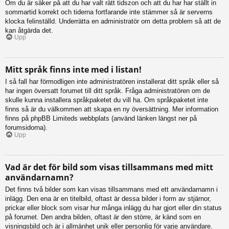
Om du är säker på att du har valt rätt tidszon och att du har har ställt in
sommartid korrekt och tiderna fortfarande inte stämmer så är serverns
klocka felinställd. Underrätta en administratör om detta problem så att de
kan åtgärda det.
Upp
Mitt språk finns inte med i listan!
I så fall har förmodligen inte administratören installerat ditt språk eller så
har ingen översatt forumet till ditt språk. Fråga administratören om de
skulle kunna installera språkpaketet du vill ha. Om språkpaketet inte
finns så är du välkommen att skapa en ny översättning. Mer information
finns på phpBB Limiteds webbplats (använd länken längst ner på
forumsidorna).
Upp
Vad är det för bild som visas tillsammans med mitt
användarnamn?
Det finns två bilder som kan visas tillsammans med ett användarnamn i
inlägg. Den ena är en titelbild, oftast är dessa bilder i form av stjärnor,
prickar eller block som visar hur många inlägg du har gjort eller din status
på forumet. Den andra bilden, oftast är den större, är känd som en
visningsbild och är i allmänhet unik eller personlig för varje användare.