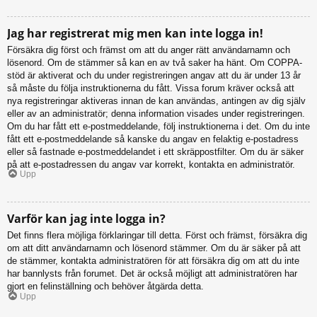
Jag har registrerat mig men kan inte logga in!
Försäkra dig först och främst om att du anger rätt användarnamn och
lösenord. Om de stämmer så kan en av två saker ha hänt. Om COPPA-
stöd är aktiverat och du under registreringen angav att du är under 13 år
så måste du följa instruktionerna du fått. Vissa forum kräver också att
nya registreringar aktiveras innan de kan användas, antingen av dig själv
eller av an administratör; denna information visades under registreringen.
Om du har fått ett e-postmeddelande, följ instruktionerna i det. Om du inte
fått ett e-postmeddelande så kanske du angav en felaktig e-postadress
eller så fastnade e-postmeddelandet i ett skräppostfilter. Om du är säker
på att e-postadressen du angav var korrekt, kontakta en administratör.
Upp
Varför kan jag inte logga in?
Det finns flera möjliga förklaringar till detta. Först och främst, försäkra dig
om att ditt användarnamn och lösenord stämmer. Om du är säker på att
de stämmer, kontakta administratören för att försäkra dig om att du inte
har bannlysts från forumet. Det är också möjligt att administratören har
gjort en felinställning och behöver åtgärda detta.
Upp