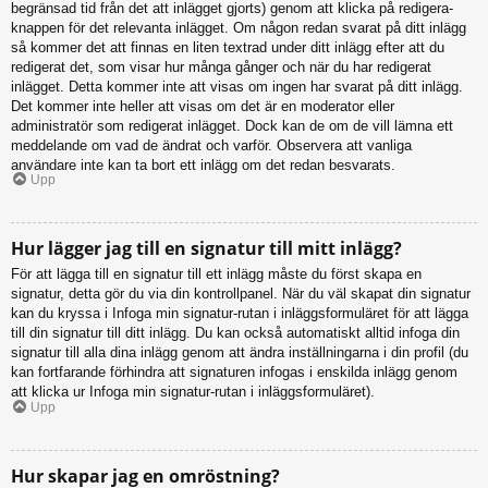
begränsad tid från det att inlägget gjorts) genom att klicka på redigera-
knappen för det relevanta inlägget. Om någon redan svarat på ditt inlägg
så kommer det att finnas en liten textrad under ditt inlägg efter att du
redigerat det, som visar hur många gånger och när du har redigerat
inlägget. Detta kommer inte att visas om ingen har svarat på ditt inlägg.
Det kommer inte heller att visas om det är en moderator eller
administratör som redigerat inlägget. Dock kan de om de vill lämna ett
meddelande om vad de ändrat och varför. Observera att vanliga
användare inte kan ta bort ett inlägg om det redan besvarats.
Upp
Hur lägger jag till en signatur till mitt inlägg?
För att lägga till en signatur till ett inlägg måste du först skapa en
signatur, detta gör du via din kontrollpanel. När du väl skapat din signatur
kan du kryssa i Infoga min signatur-rutan i inläggsformuläret för att lägga
till din signatur till ditt inlägg. Du kan också automatiskt alltid infoga din
signatur till alla dina inlägg genom att ändra inställningarna i din profil (du
kan fortfarande förhindra att signaturen infogas i enskilda inlägg genom
att klicka ur Infoga min signatur-rutan i inläggsformuläret).
Upp
Hur skapar jag en omröstning?