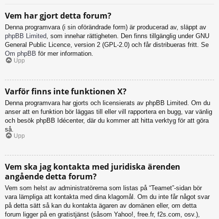
Vem har gjort detta forum?
Denna programvara (i sin oförändrade form) är producerad av, släppt av
phpBB Limited
, som innehar rättigheten. Den finns tillgänglig under GNU
General Public Licence, version 2 (GPL-2.0) och får distribueras fritt. Se
Om phpBB
för mer information.
Upp
Varför finns inte funktionen X?
Denna programvara har gjorts och licensierats av phpBB Limited. Om du
anser att en funktion bör läggas till eller vill rapportera en bugg, var vänlig
och besök phpBB Idécenter, där du kommer att hitta verktyg för att göra
så.
Upp
Vem ska jag kontakta med juridiska ärenden
angående detta forum?
Vem som helst av administratörerna som listas på “Teamet”-sidan bör
vara lämpliga att kontakta med dina klagomål. Om du inte får något svar
på detta sätt så kan du kontakta ägaren av domänen eller, om detta
forum ligger på en gratistjänst (såsom Yahoo!, free.fr, f2s.com, osv.),