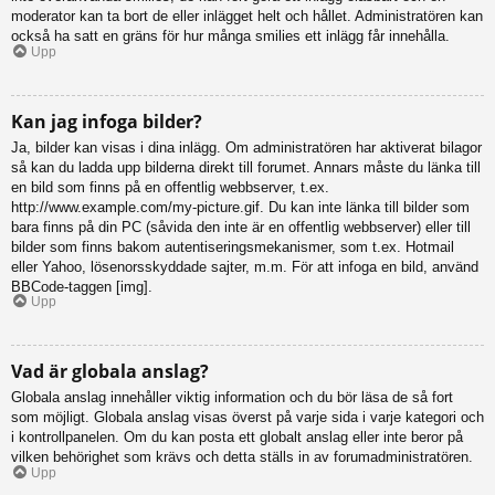
moderator kan ta bort de eller inlägget helt och hållet. Administratören kan
också ha satt en gräns för hur många smilies ett inlägg får innehålla.
Upp
Kan jag infoga bilder?
Ja, bilder kan visas i dina inlägg. Om administratören har aktiverat bilagor
så kan du ladda upp bilderna direkt till forumet. Annars måste du länka till
en bild som finns på en offentlig webbserver, t.ex.
http://www.example.com/my-picture.gif. Du kan inte länka till bilder som
bara finns på din PC (såvida den inte är en offentlig webbserver) eller till
bilder som finns bakom autentiseringsmekanismer, som t.ex. Hotmail
eller Yahoo, lösenorsskyddade sajter, m.m. För att infoga en bild, använd
BBCode-taggen [img].
Upp
Vad är globala anslag?
Globala anslag innehåller viktig information och du bör läsa de så fort
som möjligt. Globala anslag visas överst på varje sida i varje kategori och
i kontrollpanelen. Om du kan posta ett globalt anslag eller inte beror på
vilken behörighet som krävs och detta ställs in av forumadministratören.
Upp