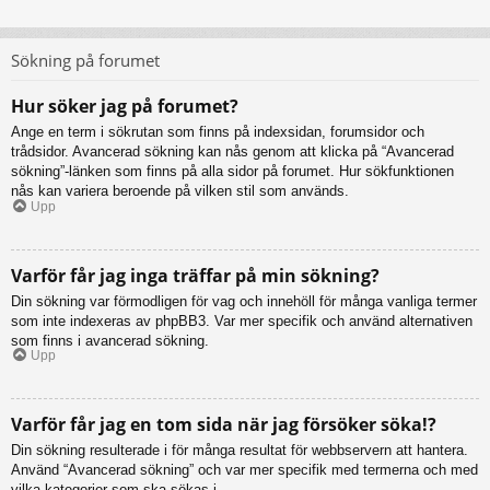
Sökning på forumet
Hur söker jag på forumet?
Ange en term i sökrutan som finns på indexsidan, forumsidor och
trådsidor. Avancerad sökning kan nås genom att klicka på “Avancerad
sökning”-länken som finns på alla sidor på forumet. Hur sökfunktionen
nås kan variera beroende på vilken stil som används.
Upp
Varför får jag inga träffar på min sökning?
Din sökning var förmodligen för vag och innehöll för många vanliga termer
som inte indexeras av phpBB3. Var mer specifik och använd alternativen
som finns i avancerad sökning.
Upp
Varför får jag en tom sida när jag försöker söka!?
Din sökning resulterade i för många resultat för webbservern att hantera.
Använd “Avancerad sökning” och var mer specifik med termerna och med
vilka kategorier som ska sökas i.