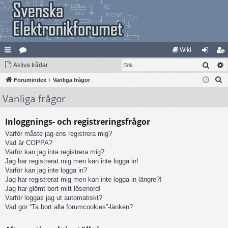
Wiki
Sök
na
Aktiva trådar
at
og
li
S
bb
Forumindex
eg
Vanliga frågor
ga
m
ö
Vanliga frågor
lä
ori
in
ed
k
nk
er
le
Inloggnings- och registreringsfrågor
ar
m
Varför måste jag ens registrera mig?
Vad är COPPA?
Varför kan jag inte registrera mig?
Jag har registrerat mig men kan inte logga in!
Varför kan jag inte logga in?
Jag har registrerat mig men kan inte logga in längre?!
Jag har glömt bort mitt lösenord!
Varför loggas jag ut automatiskt?
Vad gör “Ta bort alla forumcookies”-länken?