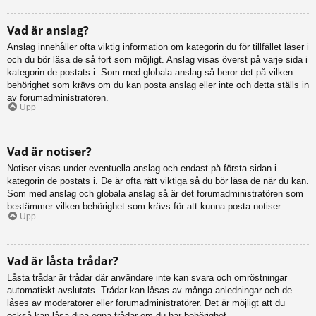
Vad är anslag?
Anslag innehåller ofta viktig information om kategorin du för tillfället läser i
och du bör läsa de så fort som möjligt. Anslag visas överst på varje sida i
kategorin de postats i. Som med globala anslag så beror det på vilken
behörighet som krävs om du kan posta anslag eller inte och detta ställs in
av forumadministratören.
Upp
Vad är notiser?
Notiser visas under eventuella anslag och endast på första sidan i
kategorin de postats i. De är ofta rätt viktiga så du bör läsa de när du kan.
Som med anslag och globala anslag så är det forumadministratören som
bestämmer vilken behörighet som krävs för att kunna posta notiser.
Upp
Vad är låsta trådar?
Låsta trådar är trådar där användare inte kan svara och omröstningar
automatiskt avslutats. Trådar kan låsas av många anledningar och de
låses av moderatorer eller forumadministratörer. Det är möjligt att du
också kan låsa dina egna trådar om du har behörighet.