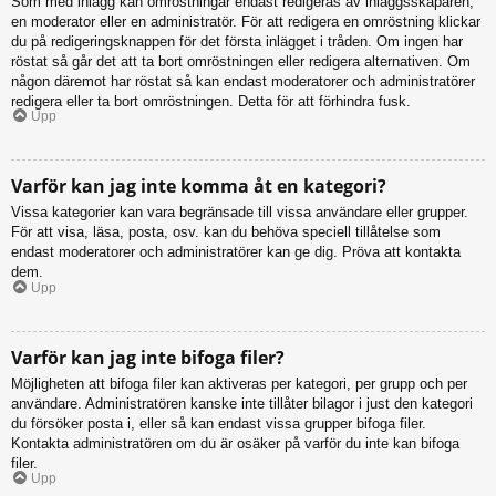
Som med inlägg kan omröstningar endast redigeras av inläggsskaparen,
en moderator eller en administratör. För att redigera en omröstning klickar
du på redigeringsknappen för det första inlägget i tråden. Om ingen har
röstat så går det att ta bort omröstningen eller redigera alternativen. Om
någon däremot har röstat så kan endast moderatorer och administratörer
redigera eller ta bort omröstningen. Detta för att förhindra fusk.
Upp
Varför kan jag inte komma åt en kategori?
Vissa kategorier kan vara begränsade till vissa användare eller grupper.
För att visa, läsa, posta, osv. kan du behöva speciell tillåtelse som
endast moderatorer och administratörer kan ge dig. Pröva att kontakta
dem.
Upp
Varför kan jag inte bifoga filer?
Möjligheten att bifoga filer kan aktiveras per kategori, per grupp och per
användare. Administratören kanske inte tillåter bilagor i just den kategori
du försöker posta i, eller så kan endast vissa grupper bifoga filer.
Kontakta administratören om du är osäker på varför du inte kan bifoga
filer.
Upp