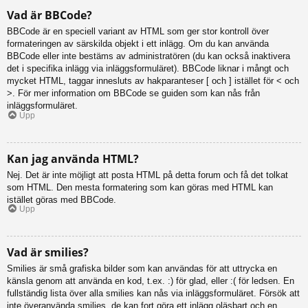
Vad är BBCode?
BBCode är en speciell variant av HTML som ger stor kontroll över
formateringen av särskilda objekt i ett inlägg. Om du kan använda
BBCode eller inte bestäms av administratören (du kan också inaktivera
det i specifika inlägg via inläggsformuläret). BBCode liknar i mångt och
mycket HTML, taggar innesluts av hakparanteser [ och ] istället för < och
>. För mer information om BBCode se guiden som kan nås från
inläggsformuläret.
Upp
Kan jag använda HTML?
Nej. Det är inte möjligt att posta HTML på detta forum och få det tolkat
som HTML. Den mesta formatering som kan göras med HTML kan
istället göras med BBCode.
Upp
Vad är smilies?
Smilies är små grafiska bilder som kan användas för att uttrycka en
känsla genom att använda en kod, t.ex. :) för glad, eller :( för ledsen. En
fullständig lista över alla smilies kan nås via inläggsformuläret. Försök att
inte överanvända smilies, de kan fort göra ett inlägg oläsbart och en