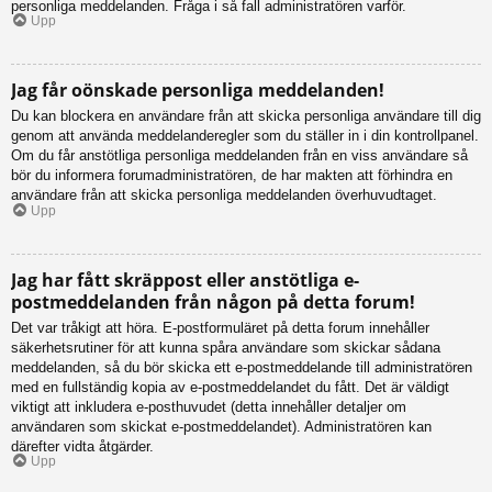
personliga meddelanden. Fråga i så fall administratören varför.
Upp
Jag får oönskade personliga meddelanden!
Du kan blockera en användare från att skicka personliga användare till dig
genom att använda meddelanderegler som du ställer in i din kontrollpanel.
Om du får anstötliga personliga meddelanden från en viss användare så
bör du informera forumadministratören, de har makten att förhindra en
användare från att skicka personliga meddelanden överhuvudtaget.
Upp
Jag har fått skräppost eller anstötliga e-
postmeddelanden från någon på detta forum!
Det var tråkigt att höra. E-postformuläret på detta forum innehåller
säkerhetsrutiner för att kunna spåra användare som skickar sådana
meddelanden, så du bör skicka ett e-postmeddelande till administratören
med en fullständig kopia av e-postmeddelandet du fått. Det är väldigt
viktigt att inkludera e-posthuvudet (detta innehåller detaljer om
användaren som skickat e-postmeddelandet). Administratören kan
därefter vidta åtgärder.
Upp