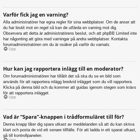
Varför fick jag en varning?
Alla administratörer har egna regler för sina webbplatser. Om de anser att
du har brutit mot en regel så kan de utfärda en varning mot dig.
Observera att detta är administratörens beslut, och att phpBB Limited inte
har någonting att göra med varningar på andra webbplatser. Kontakta
forumadministratören om du är osäker på varför du varnats.
Upp
Hur kan jag rapportera inlägg till en moderator?
Om forumadministratören har tillåtit det så ska du se en bild som
används för att rapportera inlägg bredvid inlägget som du vill rapportera.
Klicka på denna bild och du kommer att guidas igenom stegen som krävs
för att rapportera inlägget.
Upp
Vad är “Spara”-knappen i trådformuläret till för?
Denna knapp låter dig spara utkast av meddelanden så att du kan skriva
klart och posta de vid ett senare tillfälle. För att ladda in ett sparat utkast,
gå till kontrollpanelen.
Upp