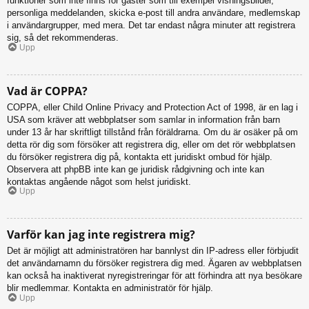
funktioner som inte finns för gäster som till exempel visningsbilder,
personliga meddelanden, skicka e-post till andra användare, medlemskap
i användargrupper, med mera. Det tar endast några minuter att registrera
sig, så det rekommenderas.
Upp
Vad är COPPA?
COPPA, eller Child Online Privacy and Protection Act of 1998, är en lag i
USA som kräver att webbplatser som samlar in information från barn
under 13 år har skriftligt tillstånd från föräldrarna. Om du är osäker på om
detta rör dig som försöker att registrera dig, eller om det rör webbplatsen
du försöker registrera dig på, kontakta ett juridiskt ombud för hjälp.
Observera att phpBB inte kan ge juridisk rådgivning och inte kan
kontaktas angående något som helst juridiskt.
Upp
Varför kan jag inte registrera mig?
Det är möjligt att administratören har bannlyst din IP-adress eller förbjudit
det användarnamn du försöker registrera dig med. Ägaren av webbplatsen
kan också ha inaktiverat nyregistreringar för att förhindra att nya besökare
blir medlemmar. Kontakta en administratör för hjälp.
Upp