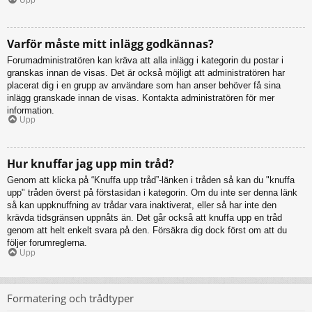
Varför måste mitt inlägg godkännas?
Forumadministratören kan kräva att alla inlägg i kategorin du postar i
granskas innan de visas. Det är också möjligt att administratören har
placerat dig i en grupp av användare som han anser behöver få sina
inlägg granskade innan de visas. Kontakta administratören för mer
information.
Upp
Hur knuffar jag upp min tråd?
Genom att klicka på “Knuffa upp tråd”-länken i tråden så kan du "knuffa
upp" tråden överst på förstasidan i kategorin. Om du inte ser denna länk
så kan uppknuffning av trådar vara inaktiverat, eller så har inte den
krävda tidsgränsen uppnåts än. Det går också att knuffa upp en tråd
genom att helt enkelt svara på den. Försäkra dig dock först om att du
följer forumreglerna.
Upp
Formatering och trådtyper