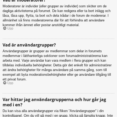
Moderatorer är individer (eller grupper av individer) som sköter om de
dagliga aktiviteterna på forumet. De kan redigera eller ta bort inlägg och
låsa, låsa upp, flytta, ta bort och dela trådar i de forum de modererar. I
allmänhet så finns moderatorerna där för att förhindra att användare
kommer ifrån ämnet eller postar anstötligt material.
Upp
Vad är användargrupper?
Användargrupper är grupper av medlemmar som delar in forumets
medlemmar i lätthanterliga sektioner som forumadministratörerna kan
arbeta med. Varje användar kan vara medlem i flera grupper och kan
tilldelas individuella behörigheter. Detta gör det enkelt för administratörer
att ändra behörigheter för många användare på samma gång, som till
exempel att byta moderationsbehörigheter eller ge användare tillgång till
ett privat forum.
Upp
Var hittar jag användargrupperna och hur går jag
med i en?
Du kan visa alla användargrupper via fliken “Användargrupper” i din
kontrollpanel. Om du vill gå med i en grupp, klicka på lämplig knapp. Inte