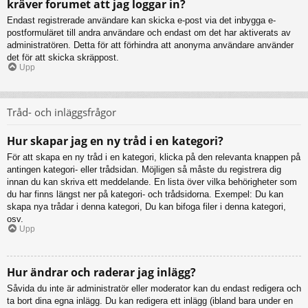
kräver forumet att jag loggar in?
Endast registrerade användare kan skicka e-post via det inbygga e-
postformuläret till andra användare och endast om det har aktiverats av
administratören. Detta för att förhindra att anonyma användare använder
det för att skicka skräppost.
Upp
Tråd- och inläggsfrågor
Hur skapar jag en ny tråd i en kategori?
För att skapa en ny tråd i en kategori, klicka på den relevanta knappen på
antingen kategori- eller trådsidan. Möjligen så måste du registrera dig
innan du kan skriva ett meddelande. En lista över vilka behörigheter som
du har finns längst ner på kategori- och trådsidorna. Exempel: Du kan
skapa nya trådar i denna kategori, Du kan bifoga filer i denna kategori,
osv.
Upp
Hur ändrar och raderar jag inlägg?
Såvida du inte är administratör eller moderator kan du endast redigera och
ta bort dina egna inlägg. Du kan redigera ett inlägg (ibland bara under en