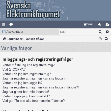
Wiki
Sök
na
Aktiva trådar
at
og
li
S
bb
Forumindex
eg
Vanliga frågor
ga
m
ö
Vanliga frågor
lä
ori
in
ed
k
nk
er
le
Inloggnings- och registreringsfrågor
ar
m
Varför måste jag ens registrera mig?
Vad är COPPA?
Varför kan jag inte registrera mig?
Jag har registrerat mig men kan inte logga in!
Varför kan jag inte logga in?
Jag har registrerat mig men kan inte logga in längre?!
Jag har glömt bort mitt lösenord!
Varför loggas jag ut automatiskt?
Vad gör “Ta bort alla forumcookies”-länken?