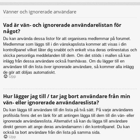
Vänner och ignorerade användare
Vad är vän- och ignorerade användarelistan för
något?
Du kan använda dessa listor för att organisera medlemmar på forumet.
Medlemmar som läggs till i din vänskapslista kommer att visas i din
kontrollpanel vilket låter dig snabbt och enkelt visa deras onlinestatus och
skicka personliga meddelanden till dem. Om det stöds i mallen så kan
inlägg från dessa användare också framhävas. Om du lägger till en
användare till din lista över ignorerade användare, så kommer alla inlägg
de gör att döljas automatiskt.
Upp
Hur lägger jag till / tar jag bort användare från min
vän- eller ignorerade användareslista?
Du kan lägga till användare till din lista på två sätt. På varje användares
profilsida finns det en länk för att antingen lägga till dem till din vän- eller
ignorerade användareslista. Alternativt så kan du lägga till användare
direkt genom att ange deras användarnamn i din kontrollpanel. Du kan
också ta bort användare från din lista på samma sida.
Upp