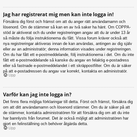
Jag har registrerat mig men kan inte logga in!
Försäkra dig först och främst om att du anger rätt användarnamn och
lösenord. Om de stämmer så kan en av två saker ha hänt. Om COPPA-
stöd är aktiverat och du under registreringen angav att du är under 13 år
så måste du följa instruktionerna du fått. Vissa forum kräver också att
nya registreringar aktiveras innan de kan användas, antingen av dig själv
eller av an administratör; denna information visades under registreringen.
Om du har fått ett e-postmeddelande, följ instruktionerna i det. Om du inte
fått ett e-postmeddelande så kanske du angav en felaktig e-postadress
eller så fastnade e-postmeddelandet i ett skräppostfilter. Om du är säker
på att e-postadressen du angav var korrekt, kontakta en administratör.
Upp
Varför kan jag inte logga in?
Det finns flera möjliga förklaringar till detta. Först och främst, försäkra dig
om att ditt användarnamn och lösenord stämmer. Om du är säker på att
de stämmer, kontakta administratören för att försäkra dig om att du inte
har bannlysts från forumet. Det är också möjligt att administratören har
gjort en felinställning och behöver åtgärda detta.
Upp