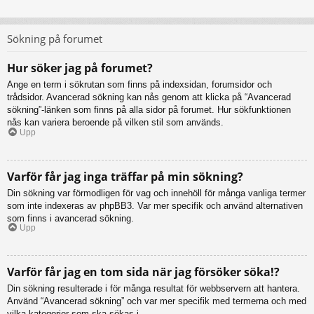
Sökning på forumet
Hur söker jag på forumet?
Ange en term i sökrutan som finns på indexsidan, forumsidor och
trådsidor. Avancerad sökning kan nås genom att klicka på “Avancerad
sökning”-länken som finns på alla sidor på forumet. Hur sökfunktionen
nås kan variera beroende på vilken stil som används.
Upp
Varför får jag inga träffar på min sökning?
Din sökning var förmodligen för vag och innehöll för många vanliga termer
som inte indexeras av phpBB3. Var mer specifik och använd alternativen
som finns i avancerad sökning.
Upp
Varför får jag en tom sida när jag försöker söka!?
Din sökning resulterade i för många resultat för webbservern att hantera.
Använd “Avancerad sökning” och var mer specifik med termerna och med
vilka kategorier som ska sökas i.