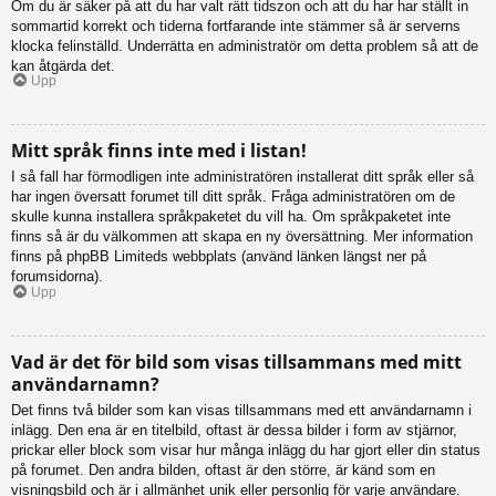
Om du är säker på att du har valt rätt tidszon och att du har har ställt in
sommartid korrekt och tiderna fortfarande inte stämmer så är serverns
klocka felinställd. Underrätta en administratör om detta problem så att de
kan åtgärda det.
Upp
Mitt språk finns inte med i listan!
I så fall har förmodligen inte administratören installerat ditt språk eller så
har ingen översatt forumet till ditt språk. Fråga administratören om de
skulle kunna installera språkpaketet du vill ha. Om språkpaketet inte
finns så är du välkommen att skapa en ny översättning. Mer information
finns på phpBB Limiteds webbplats (använd länken längst ner på
forumsidorna).
Upp
Vad är det för bild som visas tillsammans med mitt
användarnamn?
Det finns två bilder som kan visas tillsammans med ett användarnamn i
inlägg. Den ena är en titelbild, oftast är dessa bilder i form av stjärnor,
prickar eller block som visar hur många inlägg du har gjort eller din status
på forumet. Den andra bilden, oftast är den större, är känd som en
visningsbild och är i allmänhet unik eller personlig för varje användare.