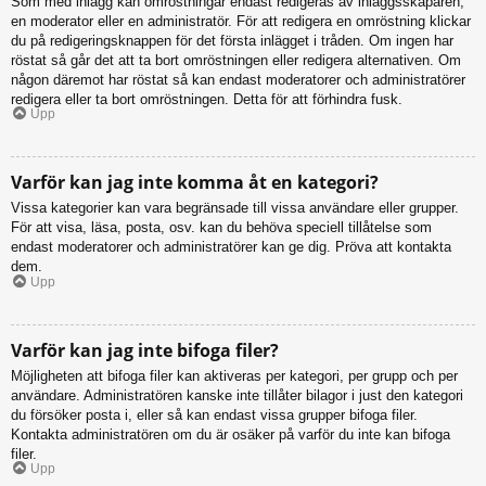
Som med inlägg kan omröstningar endast redigeras av inläggsskaparen,
en moderator eller en administratör. För att redigera en omröstning klickar
du på redigeringsknappen för det första inlägget i tråden. Om ingen har
röstat så går det att ta bort omröstningen eller redigera alternativen. Om
någon däremot har röstat så kan endast moderatorer och administratörer
redigera eller ta bort omröstningen. Detta för att förhindra fusk.
Upp
Varför kan jag inte komma åt en kategori?
Vissa kategorier kan vara begränsade till vissa användare eller grupper.
För att visa, läsa, posta, osv. kan du behöva speciell tillåtelse som
endast moderatorer och administratörer kan ge dig. Pröva att kontakta
dem.
Upp
Varför kan jag inte bifoga filer?
Möjligheten att bifoga filer kan aktiveras per kategori, per grupp och per
användare. Administratören kanske inte tillåter bilagor i just den kategori
du försöker posta i, eller så kan endast vissa grupper bifoga filer.
Kontakta administratören om du är osäker på varför du inte kan bifoga
filer.
Upp