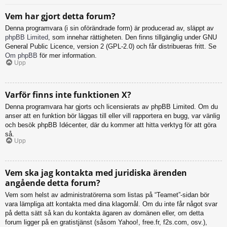
Vem har gjort detta forum?
Denna programvara (i sin oförändrade form) är producerad av, släppt av
phpBB Limited
, som innehar rättigheten. Den finns tillgänglig under GNU
General Public Licence, version 2 (GPL-2.0) och får distribueras fritt. Se
Om phpBB
för mer information.
Upp
Varför finns inte funktionen X?
Denna programvara har gjorts och licensierats av phpBB Limited. Om du
anser att en funktion bör läggas till eller vill rapportera en bugg, var vänlig
och besök phpBB Idécenter, där du kommer att hitta verktyg för att göra
så.
Upp
Vem ska jag kontakta med juridiska ärenden
angående detta forum?
Vem som helst av administratörerna som listas på “Teamet”-sidan bör
vara lämpliga att kontakta med dina klagomål. Om du inte får något svar
på detta sätt så kan du kontakta ägaren av domänen eller, om detta
forum ligger på en gratistjänst (såsom Yahoo!, free.fr, f2s.com, osv.),