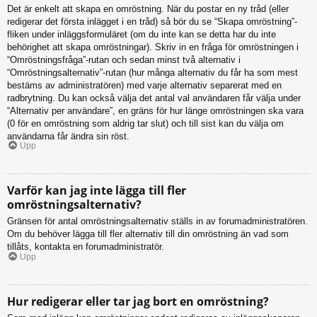
Det är enkelt att skapa en omröstning. När du postar en ny tråd (eller
redigerar det första inlägget i en tråd) så bör du se “Skapa omröstning”-
fliken under inläggsformuläret (om du inte kan se detta har du inte
behörighet att skapa omröstningar). Skriv in en fråga för omröstningen i
“Omröstningsfråga”-rutan och sedan minst två alternativ i
“Omröstningsalternativ”-rutan (hur många alternativ du får ha som mest
bestäms av administratören) med varje alternativ separerat med en
radbrytning. Du kan också välja det antal val användaren får välja under
“Alternativ per användare”, en gräns för hur länge omröstningen ska vara
(0 för en omröstning som aldrig tar slut) och till sist kan du välja om
användarna får ändra sin röst.
Upp
Varför kan jag inte lägga till fler
omröstningsalternativ?
Gränsen för antal omröstningsalternativ ställs in av forumadministratören.
Om du behöver lägga till fler alternativ till din omröstning än vad som
tillåts, kontakta en forumadministratör.
Upp
Hur redigerar eller tar jag bort en omröstning?