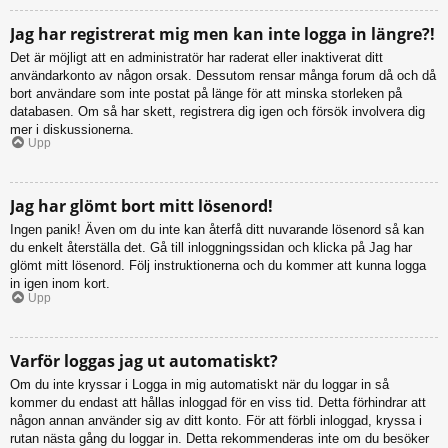
Jag har registrerat mig men kan inte logga in längre?!
Det är möjligt att en administratör har raderat eller inaktiverat ditt
användarkonto av någon orsak. Dessutom rensar många forum då och då
bort användare som inte postat på länge för att minska storleken på
databasen. Om så har skett, registrera dig igen och försök involvera dig
mer i diskussionerna.
Upp
Jag har glömt bort mitt lösenord!
Ingen panik! Även om du inte kan återfå ditt nuvarande lösenord så kan
du enkelt återställa det. Gå till inloggningssidan och klicka på Jag har
glömt mitt lösenord. Följ instruktionerna och du kommer att kunna logga
in igen inom kort.
Upp
Varför loggas jag ut automatiskt?
Om du inte kryssar i Logga in mig automatiskt när du loggar in så
kommer du endast att hållas inloggad för en viss tid. Detta förhindrar att
någon annan använder sig av ditt konto. För att förbli inloggad, kryssa i
rutan nästa gång du loggar in. Detta rekommenderas inte om du besöker