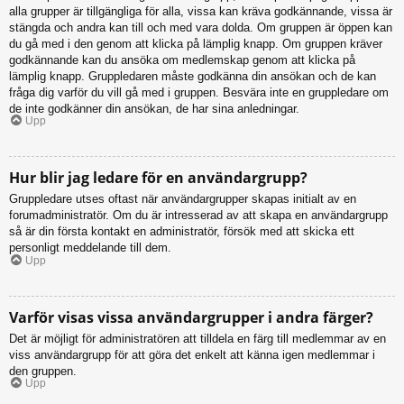
alla grupper är tillgängliga för alla, vissa kan kräva godkännande, vissa är
stängda och andra kan till och med vara dolda. Om gruppen är öppen kan
du gå med i den genom att klicka på lämplig knapp. Om gruppen kräver
godkännande kan du ansöka om medlemskap genom att klicka på
lämplig knapp. Gruppledaren måste godkänna din ansökan och de kan
fråga dig varför du vill gå med i gruppen. Besvära inte en gruppledare om
de inte godkänner din ansökan, de har sina anledningar.
Upp
Hur blir jag ledare för en användargrupp?
Gruppledare utses oftast när användargrupper skapas initialt av en
forumadministratör. Om du är intresserad av att skapa en användargrupp
så är din första kontakt en administratör, försök med att skicka ett
personligt meddelande till dem.
Upp
Varför visas vissa användargrupper i andra färger?
Det är möjligt för administratören att tilldela en färg till medlemmar av en
viss användargrupp för att göra det enkelt att känna igen medlemmar i
den gruppen.
Upp