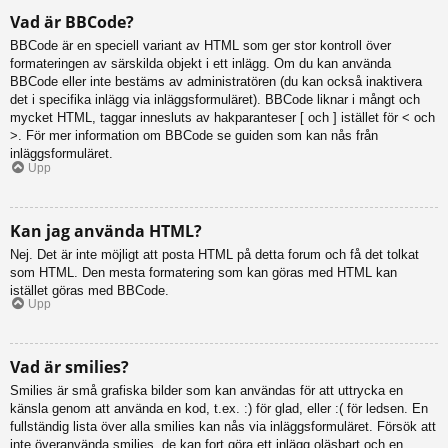
Vad är BBCode?
BBCode är en speciell variant av HTML som ger stor kontroll över
formateringen av särskilda objekt i ett inlägg. Om du kan använda
BBCode eller inte bestäms av administratören (du kan också inaktivera
det i specifika inlägg via inläggsformuläret). BBCode liknar i mångt och
mycket HTML, taggar innesluts av hakparanteser [ och ] istället för < och
>. För mer information om BBCode se guiden som kan nås från
inläggsformuläret.
Upp
Kan jag använda HTML?
Nej. Det är inte möjligt att posta HTML på detta forum och få det tolkat
som HTML. Den mesta formatering som kan göras med HTML kan
istället göras med BBCode.
Upp
Vad är smilies?
Smilies är små grafiska bilder som kan användas för att uttrycka en
känsla genom att använda en kod, t.ex. :) för glad, eller :( för ledsen. En
fullständig lista över alla smilies kan nås via inläggsformuläret. Försök att
inte överanvända smilies, de kan fort göra ett inlägg oläsbart och en