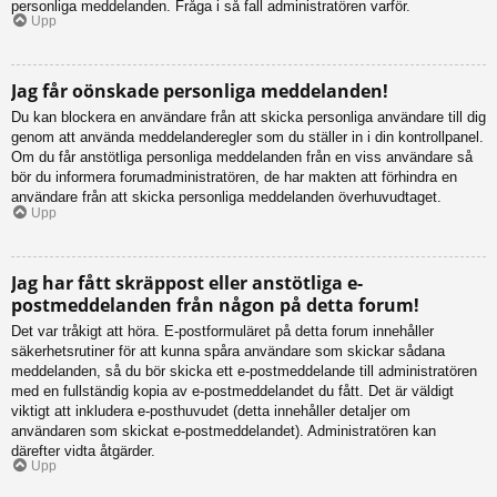
personliga meddelanden. Fråga i så fall administratören varför.
Upp
Jag får oönskade personliga meddelanden!
Du kan blockera en användare från att skicka personliga användare till dig
genom att använda meddelanderegler som du ställer in i din kontrollpanel.
Om du får anstötliga personliga meddelanden från en viss användare så
bör du informera forumadministratören, de har makten att förhindra en
användare från att skicka personliga meddelanden överhuvudtaget.
Upp
Jag har fått skräppost eller anstötliga e-
postmeddelanden från någon på detta forum!
Det var tråkigt att höra. E-postformuläret på detta forum innehåller
säkerhetsrutiner för att kunna spåra användare som skickar sådana
meddelanden, så du bör skicka ett e-postmeddelande till administratören
med en fullständig kopia av e-postmeddelandet du fått. Det är väldigt
viktigt att inkludera e-posthuvudet (detta innehåller detaljer om
användaren som skickat e-postmeddelandet). Administratören kan
därefter vidta åtgärder.
Upp