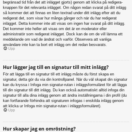
begränsad tid från det att inlägget gjorts) genom att klicka på redigera-
knappen för det relevanta inlägget. Om någon redan svarat på ditt inlägg
så kommer det att finnas en liten textrad under ditt inlägg efter att du
redigerat det, som visar hur många gånger och när du har redigerat
inlägget. Detta kommer inte att visas om ingen har svarat på ditt inlägg.
Det kommer inte heller att visas om det är en moderator eller
administratör som redigerat inlägget. Dock kan de om de vill lämna ett
meddelande om vad de ändrat och varför. Observera att vanliga
användare inte kan ta bort ett inlägg om det redan besvarats.
Upp
Hur lägger jag till en signatur till mitt inlägg?
För att lägga till en signatur till ett inlägg måste du först skapa en
signatur, detta gör du via din kontrollpanel. När du väl skapat din signatur
kan du kryssa i Infoga min signatur-rutan i inläggsformuläret för att lägga
till din signatur till ditt inlägg. Du kan också automatiskt alltid infoga din
signatur till alla dina inlägg genom att ändra inställningarna i din profil (du
kan fortfarande förhindra att signaturen infogas i enskilda inlägg genom
att klicka ur Infoga min signatur-rutan i inläggsformuläret).
Upp
Hur skapar jag en omröstning?