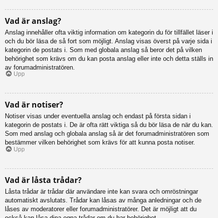
Vad är anslag?
Anslag innehåller ofta viktig information om kategorin du för tillfället läser i
och du bör läsa de så fort som möjligt. Anslag visas överst på varje sida i
kategorin de postats i. Som med globala anslag så beror det på vilken
behörighet som krävs om du kan posta anslag eller inte och detta ställs in
av forumadministratören.
Upp
Vad är notiser?
Notiser visas under eventuella anslag och endast på första sidan i
kategorin de postats i. De är ofta rätt viktiga så du bör läsa de när du kan.
Som med anslag och globala anslag så är det forumadministratören som
bestämmer vilken behörighet som krävs för att kunna posta notiser.
Upp
Vad är låsta trådar?
Låsta trådar är trådar där användare inte kan svara och omröstningar
automatiskt avslutats. Trådar kan låsas av många anledningar och de
låses av moderatorer eller forumadministratörer. Det är möjligt att du
också kan låsa dina egna trådar om du har behörighet.