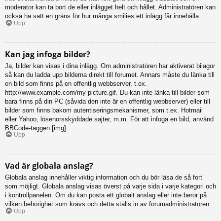
moderator kan ta bort de eller inlägget helt och hållet. Administratören kan
också ha satt en gräns för hur många smilies ett inlägg får innehålla.
Upp
Kan jag infoga bilder?
Ja, bilder kan visas i dina inlägg. Om administratören har aktiverat bilagor
så kan du ladda upp bilderna direkt till forumet. Annars måste du länka till
en bild som finns på en offentlig webbserver, t.ex.
http://www.example.com/my-picture.gif. Du kan inte länka till bilder som
bara finns på din PC (såvida den inte är en offentlig webbserver) eller till
bilder som finns bakom autentiseringsmekanismer, som t.ex. Hotmail
eller Yahoo, lösenorsskyddade sajter, m.m. För att infoga en bild, använd
BBCode-taggen [img].
Upp
Vad är globala anslag?
Globala anslag innehåller viktig information och du bör läsa de så fort
som möjligt. Globala anslag visas överst på varje sida i varje kategori och
i kontrollpanelen. Om du kan posta ett globalt anslag eller inte beror på
vilken behörighet som krävs och detta ställs in av forumadministratören.
Upp