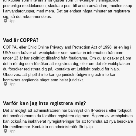
funktioner som inte finns för gäster som till exempel visningsbilder,
personliga meddelanden, skicka e-post till andra användare, medlemskap
i användargrupper, med mera. Det tar endast några minuter att registrera
sig, så det rekommenderas.
Upp
Vad är COPPA?
COPPA, eller Child Online Privacy and Protection Act of 1998, är en lag i
USA som kräver att webbplatser som samlar in information från barn
under 13 år har skriftligt tillstånd från föräldrarna. Om du är osäker på om
detta rör dig som försöker att registrera dig, eller om det rör webbplatsen
du försöker registrera dig på, kontakta ett juridiskt ombud för hjälp.
Observera att phpBB inte kan ge juridisk rådgivning och inte kan
kontaktas angående något som helst juridiskt.
Upp
Varför kan jag inte registrera mig?
Det är möjligt att administratören har bannlyst din IP-adress eller förbjudit
det användarnamn du försöker registrera dig med. Ägaren av webbplatsen
kan också ha inaktiverat nyregistreringar för att förhindra att nya besökare
blir medlemmar. Kontakta en administratör för hjälp.
Upp