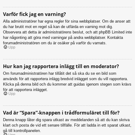
Varför fick jag en varning?
Alla administratörer har egna regler för sina webbplatser. Om de anser att
du har brutit mot en regel så kan de utfärda en varning mot dig.
Observera att detta är administratörens beslut, och att phpBB Limited inte
har någonting att göra med varningar på andra webbplatser. Kontakta
forumadministratören om du är osäker på varför du varnats.
Upp
Hur kan jag rapportera inlägg till en moderator?
Om forumadministratören har tillåtit det så ska du se en bild som
används för att rapportera inlägg bredvid inlägget som du vill rapportera.
Klicka på denna bild och du kommer att guidas igenom stegen som krävs
för att rapportera inlägget.
Upp
Vad är “Spara”-knappen i trådformuläret till för?
Denna knapp låter dig spara utkast av meddelanden så att du kan skriva
klart och posta de vid ett senare tillfälle. För att ladda in ett sparat utkast,
gå till kontrollpanelen.
Upp