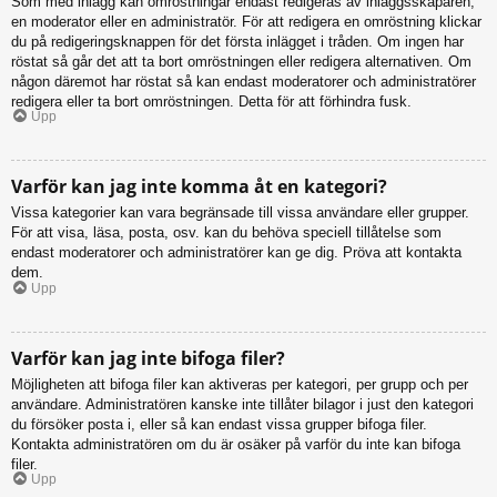
Som med inlägg kan omröstningar endast redigeras av inläggsskaparen,
en moderator eller en administratör. För att redigera en omröstning klickar
du på redigeringsknappen för det första inlägget i tråden. Om ingen har
röstat så går det att ta bort omröstningen eller redigera alternativen. Om
någon däremot har röstat så kan endast moderatorer och administratörer
redigera eller ta bort omröstningen. Detta för att förhindra fusk.
Upp
Varför kan jag inte komma åt en kategori?
Vissa kategorier kan vara begränsade till vissa användare eller grupper.
För att visa, läsa, posta, osv. kan du behöva speciell tillåtelse som
endast moderatorer och administratörer kan ge dig. Pröva att kontakta
dem.
Upp
Varför kan jag inte bifoga filer?
Möjligheten att bifoga filer kan aktiveras per kategori, per grupp och per
användare. Administratören kanske inte tillåter bilagor i just den kategori
du försöker posta i, eller så kan endast vissa grupper bifoga filer.
Kontakta administratören om du är osäker på varför du inte kan bifoga
filer.
Upp