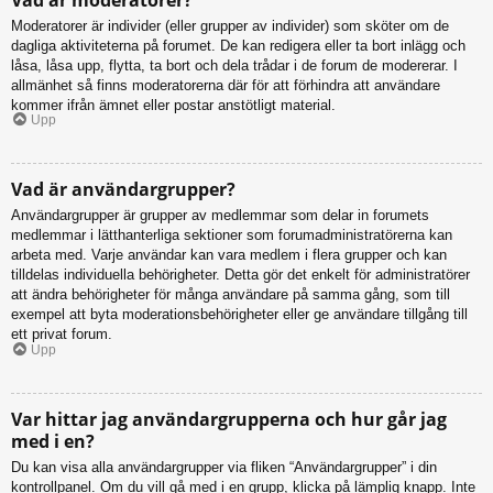
Moderatorer är individer (eller grupper av individer) som sköter om de
dagliga aktiviteterna på forumet. De kan redigera eller ta bort inlägg och
låsa, låsa upp, flytta, ta bort och dela trådar i de forum de modererar. I
allmänhet så finns moderatorerna där för att förhindra att användare
kommer ifrån ämnet eller postar anstötligt material.
Upp
Vad är användargrupper?
Användargrupper är grupper av medlemmar som delar in forumets
medlemmar i lätthanterliga sektioner som forumadministratörerna kan
arbeta med. Varje användar kan vara medlem i flera grupper och kan
tilldelas individuella behörigheter. Detta gör det enkelt för administratörer
att ändra behörigheter för många användare på samma gång, som till
exempel att byta moderationsbehörigheter eller ge användare tillgång till
ett privat forum.
Upp
Var hittar jag användargrupperna och hur går jag
med i en?
Du kan visa alla användargrupper via fliken “Användargrupper” i din
kontrollpanel. Om du vill gå med i en grupp, klicka på lämplig knapp. Inte