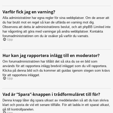
Varför fick jag en varning?
Alla administratörer har egna regler för sina webbplatser. Om de anser att
du har brutit mot en regel så kan de utfärda en varning mot dig.
Observera att detta är administratörens beslut, och att phpBB Limited inte
har någonting att göra med varningar på andra webbplatser. Kontakta
forumadministratören om du är osäker på varför du varnats.
Upp
Hur kan jag rapportera inlägg till en moderator?
Om forumadministratören har tillåtit det så ska du se en bild som
används för att rapportera inlägg bredvid inlägget som du vill rapportera.
Klicka på denna bild och du kommer att guidas igenom stegen som krävs
för att rapportera inlägget.
Upp
Vad är “Spara”-knappen i trådformuläret till för?
Denna knapp låter dig spara utkast av meddelanden så att du kan skriva
klart och posta de vid ett senare tillfälle. För att ladda in ett sparat utkast,
gå till kontrollpanelen.
Upp