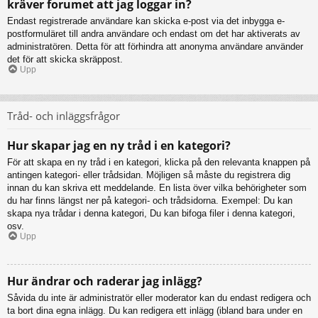
kräver forumet att jag loggar in?
Endast registrerade användare kan skicka e-post via det inbygga e-
postformuläret till andra användare och endast om det har aktiverats av
administratören. Detta för att förhindra att anonyma användare använder
det för att skicka skräppost.
Upp
Tråd- och inläggsfrågor
Hur skapar jag en ny tråd i en kategori?
För att skapa en ny tråd i en kategori, klicka på den relevanta knappen på
antingen kategori- eller trådsidan. Möjligen så måste du registrera dig
innan du kan skriva ett meddelande. En lista över vilka behörigheter som
du har finns längst ner på kategori- och trådsidorna. Exempel: Du kan
skapa nya trådar i denna kategori, Du kan bifoga filer i denna kategori,
osv.
Upp
Hur ändrar och raderar jag inlägg?
Såvida du inte är administratör eller moderator kan du endast redigera och
ta bort dina egna inlägg. Du kan redigera ett inlägg (ibland bara under en