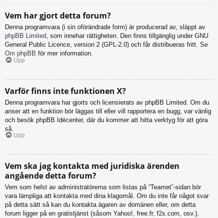
Vem har gjort detta forum?
Denna programvara (i sin oförändrade form) är producerad av, släppt av
phpBB Limited
, som innehar rättigheten. Den finns tillgänglig under GNU
General Public Licence, version 2 (GPL-2.0) och får distribueras fritt. Se
Om phpBB
för mer information.
Upp
Varför finns inte funktionen X?
Denna programvara har gjorts och licensierats av phpBB Limited. Om du
anser att en funktion bör läggas till eller vill rapportera en bugg, var vänlig
och besök phpBB Idécenter, där du kommer att hitta verktyg för att göra
så.
Upp
Vem ska jag kontakta med juridiska ärenden
angående detta forum?
Vem som helst av administratörerna som listas på “Teamet”-sidan bör
vara lämpliga att kontakta med dina klagomål. Om du inte får något svar
på detta sätt så kan du kontakta ägaren av domänen eller, om detta
forum ligger på en gratistjänst (såsom Yahoo!, free.fr, f2s.com, osv.),