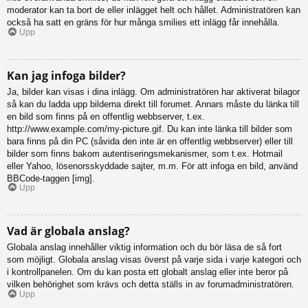
moderator kan ta bort de eller inlägget helt och hållet. Administratören kan
också ha satt en gräns för hur många smilies ett inlägg får innehålla.
Upp
Kan jag infoga bilder?
Ja, bilder kan visas i dina inlägg. Om administratören har aktiverat bilagor
så kan du ladda upp bilderna direkt till forumet. Annars måste du länka till
en bild som finns på en offentlig webbserver, t.ex.
http://www.example.com/my-picture.gif. Du kan inte länka till bilder som
bara finns på din PC (såvida den inte är en offentlig webbserver) eller till
bilder som finns bakom autentiseringsmekanismer, som t.ex. Hotmail
eller Yahoo, lösenorsskyddade sajter, m.m. För att infoga en bild, använd
BBCode-taggen [img].
Upp
Vad är globala anslag?
Globala anslag innehåller viktig information och du bör läsa de så fort
som möjligt. Globala anslag visas överst på varje sida i varje kategori och
i kontrollpanelen. Om du kan posta ett globalt anslag eller inte beror på
vilken behörighet som krävs och detta ställs in av forumadministratören.
Upp