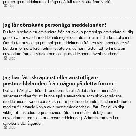
personliga meddelanden. Fråga i så fall administratören varför.
Upp
Jag får oönskade personliga meddelanden!
Du kan blockera en användare från att skicka personliga användare till dig
genom att använda meddelanderegler som du ställer in i din kontrollpanel.
Om du får anstötliga personliga meddelanden från en viss användare så
bör du informera forumadministratören, de har makten att förhindra en
användare från att skicka personliga meddelanden överhuvudtaget.
Upp
Jag har fått skräppost eller anstötliga e-
postmeddelanden från någon på detta forum!
Det var tråkigt att höra. E-postformuläret på detta forum innehåller
säkerhetsrutiner för att kunna spåra användare som skickar sådana
meddelanden, så du bör skicka ett e-postmeddelande till administratören
med en fullständig kopia av e-postmeddelandet du fått. Det är väldigt
viktigt att inkludera e-posthuvudet (detta innehåller detaljer om
användaren som skickat e-postmeddelandet). Administratören kan
därefter vidta åtgärder.
Upp