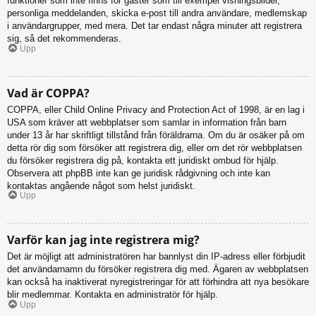
funktioner som inte finns för gäster som till exempel visningsbilder,
personliga meddelanden, skicka e-post till andra användare, medlemskap
i användargrupper, med mera. Det tar endast några minuter att registrera
sig, så det rekommenderas.
Upp
Vad är COPPA?
COPPA, eller Child Online Privacy and Protection Act of 1998, är en lag i
USA som kräver att webbplatser som samlar in information från barn
under 13 år har skriftligt tillstånd från föräldrarna. Om du är osäker på om
detta rör dig som försöker att registrera dig, eller om det rör webbplatsen
du försöker registrera dig på, kontakta ett juridiskt ombud för hjälp.
Observera att phpBB inte kan ge juridisk rådgivning och inte kan
kontaktas angående något som helst juridiskt.
Upp
Varför kan jag inte registrera mig?
Det är möjligt att administratören har bannlyst din IP-adress eller förbjudit
det användarnamn du försöker registrera dig med. Ägaren av webbplatsen
kan också ha inaktiverat nyregistreringar för att förhindra att nya besökare
blir medlemmar. Kontakta en administratör för hjälp.
Upp