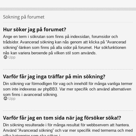
Sökning på forumet
Hur söker jag på forumet?
Ange en term i sökrutan som finns på indexsidan, forumsidor och
trådsidor. Avancerad sökning kan nås genom att klicka på “Avancerad
sökning”-länken som finns på alla sidor på forumet. Hur sökfunktionen
nås kan variera beroende på vilken stil som används.
Upp
Varför får jag inga träffar på min sökning?
Din sökning var förmodligen för vag och innehöll för många vanliga termer
som inte indexeras av phpBB3. Var mer specifik och använd alternativen
som finns i avancerad sökning.
Upp
Varför får jag en tom sida när jag försöker söka!?
Din sökning resulterade i för många resultat för webbservern att hantera.
Använd “Avancerad sökning” och var mer specifik med termerna och med
vilka kategorier som ska sökas i.