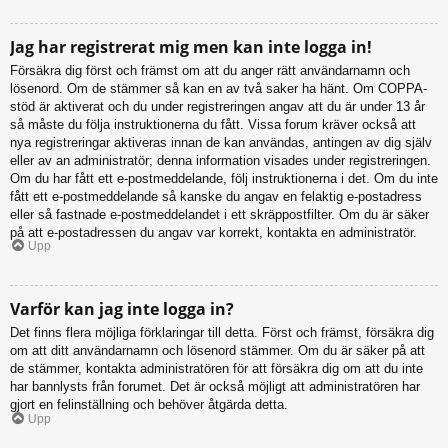
Jag har registrerat mig men kan inte logga in!
Försäkra dig först och främst om att du anger rätt användarnamn och
lösenord. Om de stämmer så kan en av två saker ha hänt. Om COPPA-
stöd är aktiverat och du under registreringen angav att du är under 13 år
så måste du följa instruktionerna du fått. Vissa forum kräver också att
nya registreringar aktiveras innan de kan användas, antingen av dig själv
eller av an administratör; denna information visades under registreringen.
Om du har fått ett e-postmeddelande, följ instruktionerna i det. Om du inte
fått ett e-postmeddelande så kanske du angav en felaktig e-postadress
eller så fastnade e-postmeddelandet i ett skräppostfilter. Om du är säker
på att e-postadressen du angav var korrekt, kontakta en administratör.
Upp
Varför kan jag inte logga in?
Det finns flera möjliga förklaringar till detta. Först och främst, försäkra dig
om att ditt användarnamn och lösenord stämmer. Om du är säker på att
de stämmer, kontakta administratören för att försäkra dig om att du inte
har bannlysts från forumet. Det är också möjligt att administratören har
gjort en felinställning och behöver åtgärda detta.
Upp