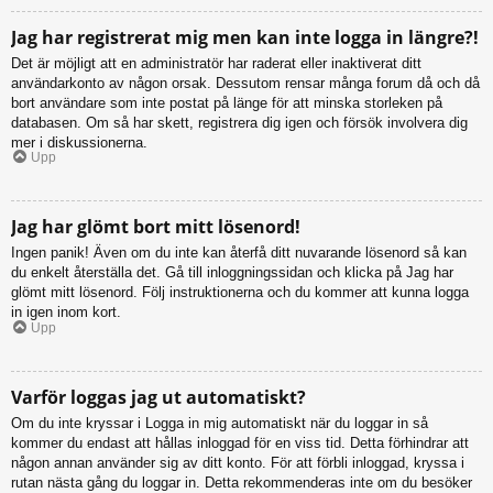
Jag har registrerat mig men kan inte logga in längre?!
Det är möjligt att en administratör har raderat eller inaktiverat ditt
användarkonto av någon orsak. Dessutom rensar många forum då och då
bort användare som inte postat på länge för att minska storleken på
databasen. Om så har skett, registrera dig igen och försök involvera dig
mer i diskussionerna.
Upp
Jag har glömt bort mitt lösenord!
Ingen panik! Även om du inte kan återfå ditt nuvarande lösenord så kan
du enkelt återställa det. Gå till inloggningssidan och klicka på Jag har
glömt mitt lösenord. Följ instruktionerna och du kommer att kunna logga
in igen inom kort.
Upp
Varför loggas jag ut automatiskt?
Om du inte kryssar i Logga in mig automatiskt när du loggar in så
kommer du endast att hållas inloggad för en viss tid. Detta förhindrar att
någon annan använder sig av ditt konto. För att förbli inloggad, kryssa i
rutan nästa gång du loggar in. Detta rekommenderas inte om du besöker