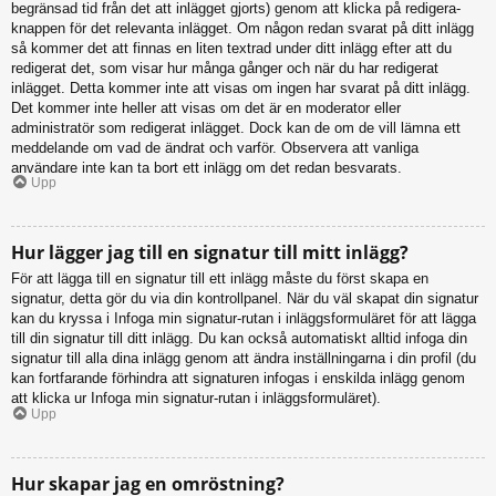
begränsad tid från det att inlägget gjorts) genom att klicka på redigera-
knappen för det relevanta inlägget. Om någon redan svarat på ditt inlägg
så kommer det att finnas en liten textrad under ditt inlägg efter att du
redigerat det, som visar hur många gånger och när du har redigerat
inlägget. Detta kommer inte att visas om ingen har svarat på ditt inlägg.
Det kommer inte heller att visas om det är en moderator eller
administratör som redigerat inlägget. Dock kan de om de vill lämna ett
meddelande om vad de ändrat och varför. Observera att vanliga
användare inte kan ta bort ett inlägg om det redan besvarats.
Upp
Hur lägger jag till en signatur till mitt inlägg?
För att lägga till en signatur till ett inlägg måste du först skapa en
signatur, detta gör du via din kontrollpanel. När du väl skapat din signatur
kan du kryssa i Infoga min signatur-rutan i inläggsformuläret för att lägga
till din signatur till ditt inlägg. Du kan också automatiskt alltid infoga din
signatur till alla dina inlägg genom att ändra inställningarna i din profil (du
kan fortfarande förhindra att signaturen infogas i enskilda inlägg genom
att klicka ur Infoga min signatur-rutan i inläggsformuläret).
Upp
Hur skapar jag en omröstning?