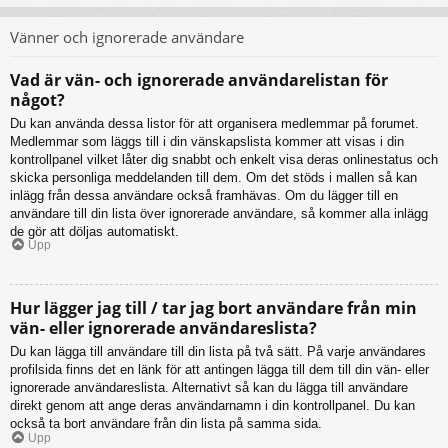
Vänner och ignorerade användare
Vad är vän- och ignorerade användarelistan för
något?
Du kan använda dessa listor för att organisera medlemmar på forumet.
Medlemmar som läggs till i din vänskapslista kommer att visas i din
kontrollpanel vilket låter dig snabbt och enkelt visa deras onlinestatus och
skicka personliga meddelanden till dem. Om det stöds i mallen så kan
inlägg från dessa användare också framhävas. Om du lägger till en
användare till din lista över ignorerade användare, så kommer alla inlägg
de gör att döljas automatiskt.
Upp
Hur lägger jag till / tar jag bort användare från min
vän- eller ignorerade användareslista?
Du kan lägga till användare till din lista på två sätt. På varje användares
profilsida finns det en länk för att antingen lägga till dem till din vän- eller
ignorerade användareslista. Alternativt så kan du lägga till användare
direkt genom att ange deras användarnamn i din kontrollpanel. Du kan
också ta bort användare från din lista på samma sida.
Upp