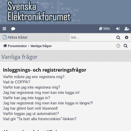
Wiki
Sök
na
Aktiva trådar
at
og
li
S
bb
Forumindex
eg
Vanliga frågor
ga
m
ö
Vanliga frågor
lä
ori
in
ed
k
nk
er
le
Inloggnings- och registreringsfrågor
ar
m
Varför måste jag ens registrera mig?
Vad är COPPA?
Varför kan jag inte registrera mig?
Jag har registrerat mig men kan inte logga in!
Varför kan jag inte logga in?
Jag har registrerat mig men kan inte logga in längre?!
Jag har glömt bort mitt lösenord!
Varför loggas jag ut automatiskt?
Vad gör “Ta bort alla forumcookies”-länken?