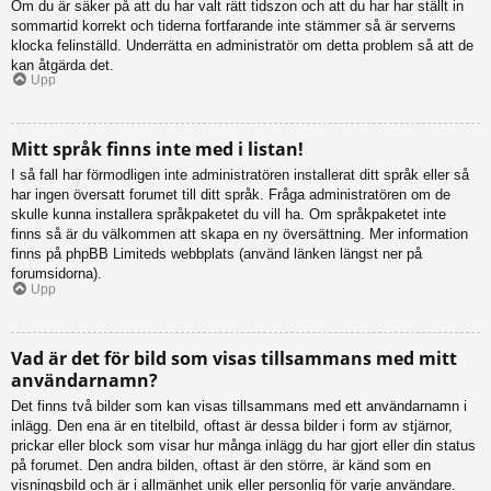
Om du är säker på att du har valt rätt tidszon och att du har har ställt in
sommartid korrekt och tiderna fortfarande inte stämmer så är serverns
klocka felinställd. Underrätta en administratör om detta problem så att de
kan åtgärda det.
Upp
Mitt språk finns inte med i listan!
I så fall har förmodligen inte administratören installerat ditt språk eller så
har ingen översatt forumet till ditt språk. Fråga administratören om de
skulle kunna installera språkpaketet du vill ha. Om språkpaketet inte
finns så är du välkommen att skapa en ny översättning. Mer information
finns på phpBB Limiteds webbplats (använd länken längst ner på
forumsidorna).
Upp
Vad är det för bild som visas tillsammans med mitt
användarnamn?
Det finns två bilder som kan visas tillsammans med ett användarnamn i
inlägg. Den ena är en titelbild, oftast är dessa bilder i form av stjärnor,
prickar eller block som visar hur många inlägg du har gjort eller din status
på forumet. Den andra bilden, oftast är den större, är känd som en
visningsbild och är i allmänhet unik eller personlig för varje användare.