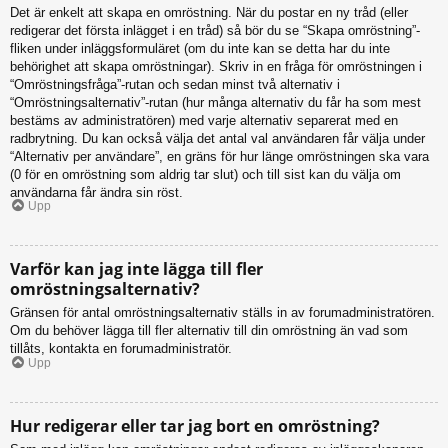
Det är enkelt att skapa en omröstning. När du postar en ny tråd (eller
redigerar det första inlägget i en tråd) så bör du se “Skapa omröstning”-
fliken under inläggsformuläret (om du inte kan se detta har du inte
behörighet att skapa omröstningar). Skriv in en fråga för omröstningen i
“Omröstningsfråga”-rutan och sedan minst två alternativ i
“Omröstningsalternativ”-rutan (hur många alternativ du får ha som mest
bestäms av administratören) med varje alternativ separerat med en
radbrytning. Du kan också välja det antal val användaren får välja under
“Alternativ per användare”, en gräns för hur länge omröstningen ska vara
(0 för en omröstning som aldrig tar slut) och till sist kan du välja om
användarna får ändra sin röst.
Upp
Varför kan jag inte lägga till fler
omröstningsalternativ?
Gränsen för antal omröstningsalternativ ställs in av forumadministratören.
Om du behöver lägga till fler alternativ till din omröstning än vad som
tillåts, kontakta en forumadministratör.
Upp
Hur redigerar eller tar jag bort en omröstning?