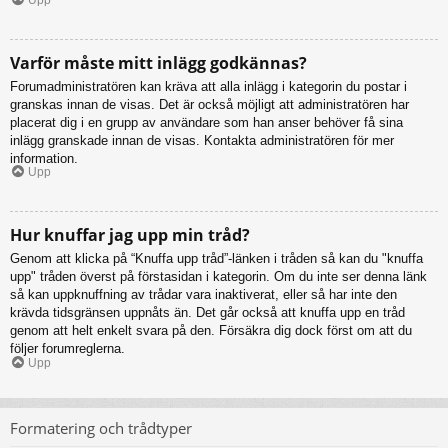
Varför måste mitt inlägg godkännas?
Forumadministratören kan kräva att alla inlägg i kategorin du postar i
granskas innan de visas. Det är också möjligt att administratören har
placerat dig i en grupp av användare som han anser behöver få sina
inlägg granskade innan de visas. Kontakta administratören för mer
information.
Upp
Hur knuffar jag upp min tråd?
Genom att klicka på “Knuffa upp tråd”-länken i tråden så kan du "knuffa
upp" tråden överst på förstasidan i kategorin. Om du inte ser denna länk
så kan uppknuffning av trådar vara inaktiverat, eller så har inte den
krävda tidsgränsen uppnåts än. Det går också att knuffa upp en tråd
genom att helt enkelt svara på den. Försäkra dig dock först om att du
följer forumreglerna.
Upp
Formatering och trådtyper