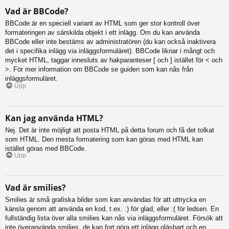
Vad är BBCode?
BBCode är en speciell variant av HTML som ger stor kontroll över
formateringen av särskilda objekt i ett inlägg. Om du kan använda
BBCode eller inte bestäms av administratören (du kan också inaktivera
det i specifika inlägg via inläggsformuläret). BBCode liknar i mångt och
mycket HTML, taggar innesluts av hakparanteser [ och ] istället för < och
>. För mer information om BBCode se guiden som kan nås från
inläggsformuläret.
Upp
Kan jag använda HTML?
Nej. Det är inte möjligt att posta HTML på detta forum och få det tolkat
som HTML. Den mesta formatering som kan göras med HTML kan
istället göras med BBCode.
Upp
Vad är smilies?
Smilies är små grafiska bilder som kan användas för att uttrycka en
känsla genom att använda en kod, t.ex. :) för glad, eller :( för ledsen. En
fullständig lista över alla smilies kan nås via inläggsformuläret. Försök att
inte överanvända smilies, de kan fort göra ett inlägg oläsbart och en