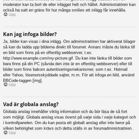
moderator kan ta bort de eller inlägget helt och hållet. Administratören kan
också ha satt en gräns för hur många smilies ett inlägg får innehålla.
Upp
Kan jag infoga bilder?
Ja, bilder kan visas i dina inlägg. Om administratören har aktiverat bilagor
så kan du ladda upp bilderna direkt till forumet. Annars måste du länka till
en bild som finns på en offentlig webbserver, t.ex.
http://www.example.com/my-picture.gif. Du kan inte länka till bilder som
bara finns på din PC (såvida den inte är en offentlig webbserver) eller till
bilder som finns bakom autentiseringsmekanismer, som t.ex. Hotmail
eller Yahoo, lösenorsskyddade sajter, m.m. För att infoga en bild, använd
BBCode-taggen [img].
Upp
Vad är globala anslag?
Globala anslag innehåller viktig information och du bör läsa de så fort
som möjligt. Globala anslag visas överst på varje sida i varje kategori och
i kontrollpanelen. Om du kan posta ett globalt anslag eller inte beror på
vilken behörighet som krävs och detta ställs in av forumadministratören.
Upp