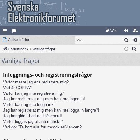
Wiki
Sök
na
Aktiva trådar
at
og
li
S
bb
Forumindex
eg
Vanliga frågor
ga
m
ö
Vanliga frågor
lä
ori
in
ed
k
nk
er
le
Inloggnings- och registreringsfrågor
ar
m
Varför måste jag ens registrera mig?
Vad är COPPA?
Varför kan jag inte registrera mig?
Jag har registrerat mig men kan inte logga in!
Varför kan jag inte logga in?
Jag har registrerat mig men kan inte logga in längre?!
Jag har glömt bort mitt lösenord!
Varför loggas jag ut automatiskt?
Vad gör “Ta bort alla forumcookies”-länken?