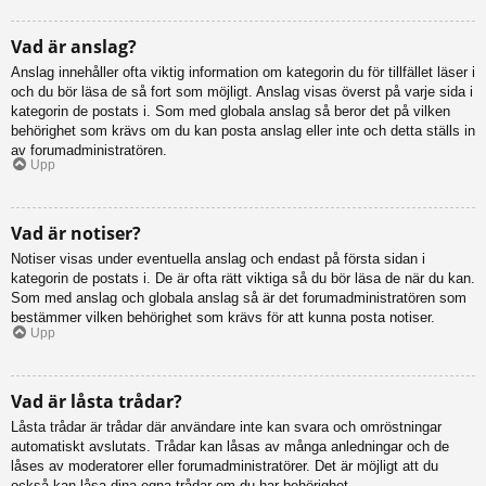
Vad är anslag?
Anslag innehåller ofta viktig information om kategorin du för tillfället läser i
och du bör läsa de så fort som möjligt. Anslag visas överst på varje sida i
kategorin de postats i. Som med globala anslag så beror det på vilken
behörighet som krävs om du kan posta anslag eller inte och detta ställs in
av forumadministratören.
Upp
Vad är notiser?
Notiser visas under eventuella anslag och endast på första sidan i
kategorin de postats i. De är ofta rätt viktiga så du bör läsa de när du kan.
Som med anslag och globala anslag så är det forumadministratören som
bestämmer vilken behörighet som krävs för att kunna posta notiser.
Upp
Vad är låsta trådar?
Låsta trådar är trådar där användare inte kan svara och omröstningar
automatiskt avslutats. Trådar kan låsas av många anledningar och de
låses av moderatorer eller forumadministratörer. Det är möjligt att du
också kan låsa dina egna trådar om du har behörighet.