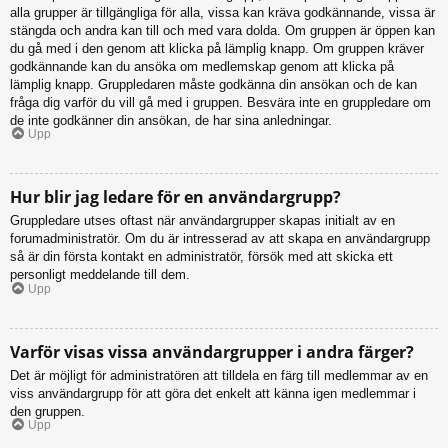
alla grupper är tillgängliga för alla, vissa kan kräva godkännande, vissa är
stängda och andra kan till och med vara dolda. Om gruppen är öppen kan
du gå med i den genom att klicka på lämplig knapp. Om gruppen kräver
godkännande kan du ansöka om medlemskap genom att klicka på
lämplig knapp. Gruppledaren måste godkänna din ansökan och de kan
fråga dig varför du vill gå med i gruppen. Besvära inte en gruppledare om
de inte godkänner din ansökan, de har sina anledningar.
Upp
Hur blir jag ledare för en användargrupp?
Gruppledare utses oftast när användargrupper skapas initialt av en
forumadministratör. Om du är intresserad av att skapa en användargrupp
så är din första kontakt en administratör, försök med att skicka ett
personligt meddelande till dem.
Upp
Varför visas vissa användargrupper i andra färger?
Det är möjligt för administratören att tilldela en färg till medlemmar av en
viss användargrupp för att göra det enkelt att känna igen medlemmar i
den gruppen.
Upp