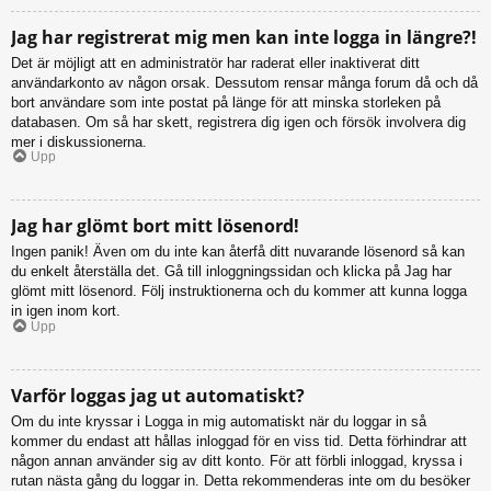
Jag har registrerat mig men kan inte logga in längre?!
Det är möjligt att en administratör har raderat eller inaktiverat ditt
användarkonto av någon orsak. Dessutom rensar många forum då och då
bort användare som inte postat på länge för att minska storleken på
databasen. Om så har skett, registrera dig igen och försök involvera dig
mer i diskussionerna.
Upp
Jag har glömt bort mitt lösenord!
Ingen panik! Även om du inte kan återfå ditt nuvarande lösenord så kan
du enkelt återställa det. Gå till inloggningssidan och klicka på Jag har
glömt mitt lösenord. Följ instruktionerna och du kommer att kunna logga
in igen inom kort.
Upp
Varför loggas jag ut automatiskt?
Om du inte kryssar i Logga in mig automatiskt när du loggar in så
kommer du endast att hållas inloggad för en viss tid. Detta förhindrar att
någon annan använder sig av ditt konto. För att förbli inloggad, kryssa i
rutan nästa gång du loggar in. Detta rekommenderas inte om du besöker