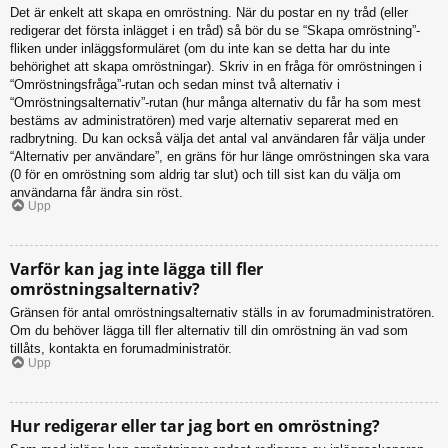
Det är enkelt att skapa en omröstning. När du postar en ny tråd (eller
redigerar det första inlägget i en tråd) så bör du se “Skapa omröstning”-
fliken under inläggsformuläret (om du inte kan se detta har du inte
behörighet att skapa omröstningar). Skriv in en fråga för omröstningen i
“Omröstningsfråga”-rutan och sedan minst två alternativ i
“Omröstningsalternativ”-rutan (hur många alternativ du får ha som mest
bestäms av administratören) med varje alternativ separerat med en
radbrytning. Du kan också välja det antal val användaren får välja under
“Alternativ per användare”, en gräns för hur länge omröstningen ska vara
(0 för en omröstning som aldrig tar slut) och till sist kan du välja om
användarna får ändra sin röst.
Upp
Varför kan jag inte lägga till fler
omröstningsalternativ?
Gränsen för antal omröstningsalternativ ställs in av forumadministratören.
Om du behöver lägga till fler alternativ till din omröstning än vad som
tillåts, kontakta en forumadministratör.
Upp
Hur redigerar eller tar jag bort en omröstning?