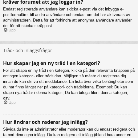
kräver forumet att jag loggar in?
Endast registrerade användare kan skicka e-post via det inbygga e-
postformuläret till andra användare och endast om det har aktiverats av
administratören. Detta för att förhindra att anonyma användare använder
det för att skicka skräppost.
Upp
Tråd- och inläggsfrågor
Hur skapar jag en ny tråd i en kategori?
För att skapa en ny tråd i en kategori, klicka på den relevanta knappen på
antingen kategori- eller trådsidan. Möjligen så måste du registrera dig
innan du kan skriva ett meddelande. En lista över vilka behörigheter som
du har finns längst ner på kategori- och trådsidorna. Exempel: Du kan
skapa nya trådar i denna kategori, Du kan bifoga filer i denna kategori,
osv.
Upp
Hur ändrar och raderar jag inlägg?
Såvida du inte är administratör eller moderator kan du endast redigera och
ta bort dina egna inlägg. Du kan redigera ett inlägg (ibland bara under en