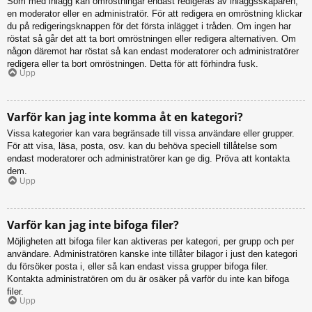
Som med inlägg kan omröstningar endast redigeras av inläggsskaparen,
en moderator eller en administratör. För att redigera en omröstning klickar
du på redigeringsknappen för det första inlägget i tråden. Om ingen har
röstat så går det att ta bort omröstningen eller redigera alternativen. Om
någon däremot har röstat så kan endast moderatorer och administratörer
redigera eller ta bort omröstningen. Detta för att förhindra fusk.
Upp
Varför kan jag inte komma åt en kategori?
Vissa kategorier kan vara begränsade till vissa användare eller grupper.
För att visa, läsa, posta, osv. kan du behöva speciell tillåtelse som
endast moderatorer och administratörer kan ge dig. Pröva att kontakta
dem.
Upp
Varför kan jag inte bifoga filer?
Möjligheten att bifoga filer kan aktiveras per kategori, per grupp och per
användare. Administratören kanske inte tillåter bilagor i just den kategori
du försöker posta i, eller så kan endast vissa grupper bifoga filer.
Kontakta administratören om du är osäker på varför du inte kan bifoga
filer.
Upp