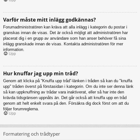
Varför måste mitt inlägg godkännas?
Forumadministratören kan kräva att alla inlägg i kategorin du postar i
granskas innan de visas. Det är också möjligt att administratören har
placerat dig i en grupp av användare som han anser behöver få sina
inlägg granskade innan de visas. Kontakta administratören för mer
information.
Upp
Hur knuffar jag upp min tråd?
Genom att klicka på “Knuffa upp tråd”-länken i tråden så kan du "knuffa
upp" tråden överst på förstasidan i kategorin. Om du inte ser denna länk
så kan uppknuffning av trådar vara inaktiverat, eller så har inte den
krävda tidsgränsen uppnåts än. Det går också att knuffa upp en tråd
genom att helt enkelt svara på den. Försäkra dig dock först om att du
följer forumreglerna.
Upp
Formatering och trådtyper