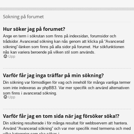
Sökning på forumet
Hur söker jag på forumet?
Ange en term i sökrutan som finns på indexsidan, forumsidor och
trådsidor. Avancerad sökning kan nås genom att klicka på “Avancerad
sökning”-länken som finns på alla sidor på forumet. Hur sökfunktionen
nås kan variera beroende på vilken stil som används.
Upp
Varför får jag inga träffar på min sökning?
Din sökning var förmodligen för vag och innehöll för många vanliga termer
som inte indexeras av phpBB3. Var mer specifik och använd alternativen
som finns i avancerad sökning.
Upp
Varför får jag en tom sida när jag försöker söka!?
Din sökning resulterade i för många resultat för webbservern att hantera.
Använd “Avancerad sökning” och var mer specifik med termerna och med
vilka kategorier som ska sökas i.