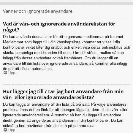
Vänner och ignorerade användare
Vad är vän- och ignorerade användarelistan för
något?
Du kan använda dessa listor för att organisera medlemmar på forumet.
Medlemmar som läggs till i din vänskapslista kommer att visas i din
kontrollpanel vilket låter dig snabbt och enkelt visa deras onlinestatus och
skicka personliga meddelanden till dem. Om det stöds i mallen så kan
inlägg från dessa användare också framhävas. Om du lägger till en
användare till din lista över ignorerade användare, så kommer alla inlägg
de gör att döljas automatiskt.
Upp
Hur lägger jag till / tar jag bort användare från min
vän- eller ignorerade användareslista?
Du kan lägga till användare till din lista på två sätt. På varje användares
profilsida finns det en länk för att antingen lägga till dem till din vän- eller
ignorerade användareslista. Alternativt så kan du lägga till användare
direkt genom att ange deras användarnamn i din kontrollpanel. Du kan
också ta bort användare från din lista på samma sida.
Upp