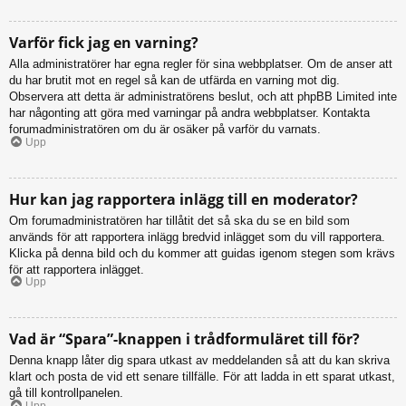
Varför fick jag en varning?
Alla administratörer har egna regler för sina webbplatser. Om de anser att
du har brutit mot en regel så kan de utfärda en varning mot dig.
Observera att detta är administratörens beslut, och att phpBB Limited inte
har någonting att göra med varningar på andra webbplatser. Kontakta
forumadministratören om du är osäker på varför du varnats.
Upp
Hur kan jag rapportera inlägg till en moderator?
Om forumadministratören har tillåtit det så ska du se en bild som
används för att rapportera inlägg bredvid inlägget som du vill rapportera.
Klicka på denna bild och du kommer att guidas igenom stegen som krävs
för att rapportera inlägget.
Upp
Vad är “Spara”-knappen i trådformuläret till för?
Denna knapp låter dig spara utkast av meddelanden så att du kan skriva
klart och posta de vid ett senare tillfälle. För att ladda in ett sparat utkast,
gå till kontrollpanelen.
Upp