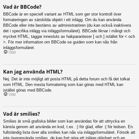
Vad är BBCode?
BBCode är en speciell variant av HTML som ger stor kontroll över
formateringen av särskilda objekt i ett inlägg. Om du kan använda
BBCode eller inte bestäms av administratören (du kan också inaktivera
det i specifika inlägg via inläggsformuläret). BBCode liknar i mångt och
mycket HTML, taggar innesluts av hakparanteser [ och ] istället för < och
>. För mer information om BBCode se guiden som kan nås från
inläggsformuläret.
Upp
Kan jag använda HTML?
Nej. Det är inte möjligt att posta HTML på detta forum och få det tolkat
som HTML. Den mesta formatering som kan göras med HTML kan
istället göras med BBCode.
Upp
Vad är smilies?
Smilies är små grafiska bilder som kan användas för att uttrycka en
känsla genom att använda en kod, t.ex. :) för glad, eller :( för ledsen. En
fullständig lista över alla smilies kan nås via inläggsformuläret. Försök att
inte överanvända smilies, de kan fort göra ett inlägg oläsbart och en