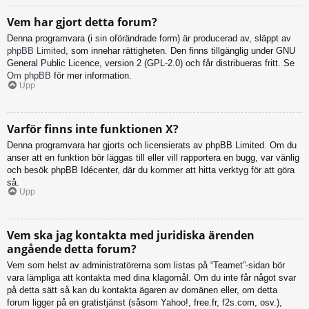
Vem har gjort detta forum?
Denna programvara (i sin oförändrade form) är producerad av, släppt av
phpBB Limited
, som innehar rättigheten. Den finns tillgänglig under GNU
General Public Licence, version 2 (GPL-2.0) och får distribueras fritt. Se
Om phpBB
för mer information.
Upp
Varför finns inte funktionen X?
Denna programvara har gjorts och licensierats av phpBB Limited. Om du
anser att en funktion bör läggas till eller vill rapportera en bugg, var vänlig
och besök phpBB Idécenter, där du kommer att hitta verktyg för att göra
så.
Upp
Vem ska jag kontakta med juridiska ärenden
angående detta forum?
Vem som helst av administratörerna som listas på “Teamet”-sidan bör
vara lämpliga att kontakta med dina klagomål. Om du inte får något svar
på detta sätt så kan du kontakta ägaren av domänen eller, om detta
forum ligger på en gratistjänst (såsom Yahoo!, free.fr, f2s.com, osv.),