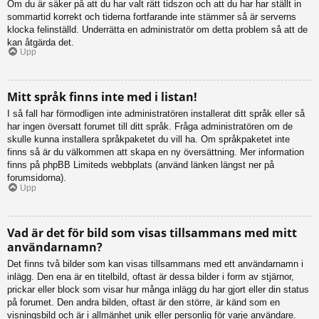
Om du är säker på att du har valt rätt tidszon och att du har har ställt in
sommartid korrekt och tiderna fortfarande inte stämmer så är serverns
klocka felinställd. Underrätta en administratör om detta problem så att de
kan åtgärda det.
Upp
Mitt språk finns inte med i listan!
I så fall har förmodligen inte administratören installerat ditt språk eller så
har ingen översatt forumet till ditt språk. Fråga administratören om de
skulle kunna installera språkpaketet du vill ha. Om språkpaketet inte
finns så är du välkommen att skapa en ny översättning. Mer information
finns på phpBB Limiteds webbplats (använd länken längst ner på
forumsidorna).
Upp
Vad är det för bild som visas tillsammans med mitt
användarnamn?
Det finns två bilder som kan visas tillsammans med ett användarnamn i
inlägg. Den ena är en titelbild, oftast är dessa bilder i form av stjärnor,
prickar eller block som visar hur många inlägg du har gjort eller din status
på forumet. Den andra bilden, oftast är den större, är känd som en
visningsbild och är i allmänhet unik eller personlig för varje användare.