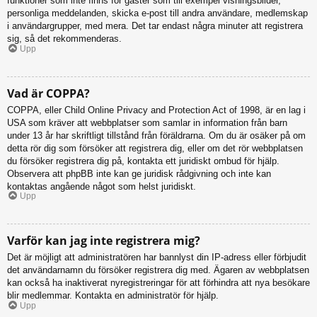
funktioner som inte finns för gäster som till exempel visningsbilder,
personliga meddelanden, skicka e-post till andra användare, medlemskap
i användargrupper, med mera. Det tar endast några minuter att registrera
sig, så det rekommenderas.
Upp
Vad är COPPA?
COPPA, eller Child Online Privacy and Protection Act of 1998, är en lag i
USA som kräver att webbplatser som samlar in information från barn
under 13 år har skriftligt tillstånd från föräldrarna. Om du är osäker på om
detta rör dig som försöker att registrera dig, eller om det rör webbplatsen
du försöker registrera dig på, kontakta ett juridiskt ombud för hjälp.
Observera att phpBB inte kan ge juridisk rådgivning och inte kan
kontaktas angående något som helst juridiskt.
Upp
Varför kan jag inte registrera mig?
Det är möjligt att administratören har bannlyst din IP-adress eller förbjudit
det användarnamn du försöker registrera dig med. Ägaren av webbplatsen
kan också ha inaktiverat nyregistreringar för att förhindra att nya besökare
blir medlemmar. Kontakta en administratör för hjälp.
Upp