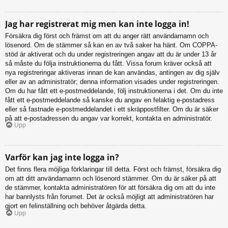
Jag har registrerat mig men kan inte logga in!
Försäkra dig först och främst om att du anger rätt användarnamn och
lösenord. Om de stämmer så kan en av två saker ha hänt. Om COPPA-
stöd är aktiverat och du under registreringen angav att du är under 13 år
så måste du följa instruktionerna du fått. Vissa forum kräver också att
nya registreringar aktiveras innan de kan användas, antingen av dig själv
eller av an administratör; denna information visades under registreringen.
Om du har fått ett e-postmeddelande, följ instruktionerna i det. Om du inte
fått ett e-postmeddelande så kanske du angav en felaktig e-postadress
eller så fastnade e-postmeddelandet i ett skräppostfilter. Om du är säker
på att e-postadressen du angav var korrekt, kontakta en administratör.
Upp
Varför kan jag inte logga in?
Det finns flera möjliga förklaringar till detta. Först och främst, försäkra dig
om att ditt användarnamn och lösenord stämmer. Om du är säker på att
de stämmer, kontakta administratören för att försäkra dig om att du inte
har bannlysts från forumet. Det är också möjligt att administratören har
gjort en felinställning och behöver åtgärda detta.
Upp