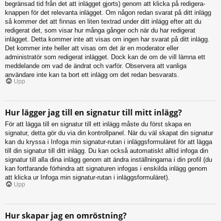
begränsad tid från det att inlägget gjorts) genom att klicka på redigera-
knappen för det relevanta inlägget. Om någon redan svarat på ditt inlägg
så kommer det att finnas en liten textrad under ditt inlägg efter att du
redigerat det, som visar hur många gånger och när du har redigerat
inlägget. Detta kommer inte att visas om ingen har svarat på ditt inlägg.
Det kommer inte heller att visas om det är en moderator eller
administratör som redigerat inlägget. Dock kan de om de vill lämna ett
meddelande om vad de ändrat och varför. Observera att vanliga
användare inte kan ta bort ett inlägg om det redan besvarats.
Upp
Hur lägger jag till en signatur till mitt inlägg?
För att lägga till en signatur till ett inlägg måste du först skapa en
signatur, detta gör du via din kontrollpanel. När du väl skapat din signatur
kan du kryssa i Infoga min signatur-rutan i inläggsformuläret för att lägga
till din signatur till ditt inlägg. Du kan också automatiskt alltid infoga din
signatur till alla dina inlägg genom att ändra inställningarna i din profil (du
kan fortfarande förhindra att signaturen infogas i enskilda inlägg genom
att klicka ur Infoga min signatur-rutan i inläggsformuläret).
Upp
Hur skapar jag en omröstning?