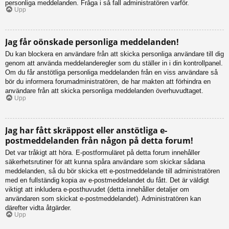
personliga meddelanden. Fråga i så fall administratören varför.
Upp
Jag får oönskade personliga meddelanden!
Du kan blockera en användare från att skicka personliga användare till dig
genom att använda meddelanderegler som du ställer in i din kontrollpanel.
Om du får anstötliga personliga meddelanden från en viss användare så
bör du informera forumadministratören, de har makten att förhindra en
användare från att skicka personliga meddelanden överhuvudtaget.
Upp
Jag har fått skräppost eller anstötliga e-
postmeddelanden från någon på detta forum!
Det var tråkigt att höra. E-postformuläret på detta forum innehåller
säkerhetsrutiner för att kunna spåra användare som skickar sådana
meddelanden, så du bör skicka ett e-postmeddelande till administratören
med en fullständig kopia av e-postmeddelandet du fått. Det är väldigt
viktigt att inkludera e-posthuvudet (detta innehåller detaljer om
användaren som skickat e-postmeddelandet). Administratören kan
därefter vidta åtgärder.
Upp