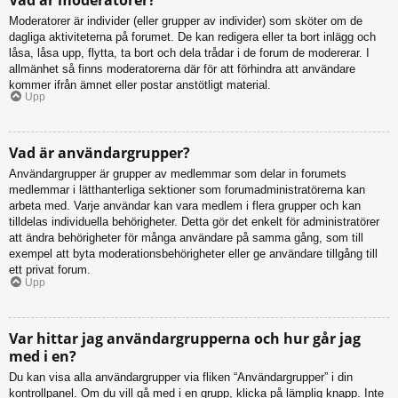
Moderatorer är individer (eller grupper av individer) som sköter om de
dagliga aktiviteterna på forumet. De kan redigera eller ta bort inlägg och
låsa, låsa upp, flytta, ta bort och dela trådar i de forum de modererar. I
allmänhet så finns moderatorerna där för att förhindra att användare
kommer ifrån ämnet eller postar anstötligt material.
Upp
Vad är användargrupper?
Användargrupper är grupper av medlemmar som delar in forumets
medlemmar i lätthanterliga sektioner som forumadministratörerna kan
arbeta med. Varje användar kan vara medlem i flera grupper och kan
tilldelas individuella behörigheter. Detta gör det enkelt för administratörer
att ändra behörigheter för många användare på samma gång, som till
exempel att byta moderationsbehörigheter eller ge användare tillgång till
ett privat forum.
Upp
Var hittar jag användargrupperna och hur går jag
med i en?
Du kan visa alla användargrupper via fliken “Användargrupper” i din
kontrollpanel. Om du vill gå med i en grupp, klicka på lämplig knapp. Inte