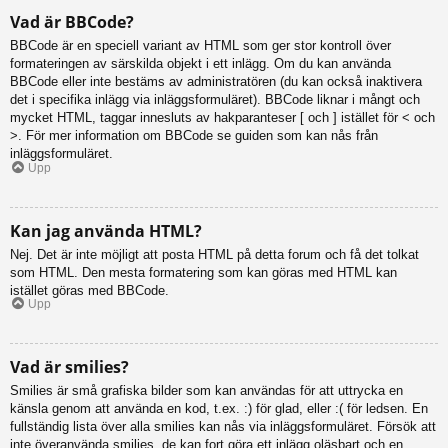
Vad är BBCode?
BBCode är en speciell variant av HTML som ger stor kontroll över
formateringen av särskilda objekt i ett inlägg. Om du kan använda
BBCode eller inte bestäms av administratören (du kan också inaktivera
det i specifika inlägg via inläggsformuläret). BBCode liknar i mångt och
mycket HTML, taggar innesluts av hakparanteser [ och ] istället för < och
>. För mer information om BBCode se guiden som kan nås från
inläggsformuläret.
Upp
Kan jag använda HTML?
Nej. Det är inte möjligt att posta HTML på detta forum och få det tolkat
som HTML. Den mesta formatering som kan göras med HTML kan
istället göras med BBCode.
Upp
Vad är smilies?
Smilies är små grafiska bilder som kan användas för att uttrycka en
känsla genom att använda en kod, t.ex. :) för glad, eller :( för ledsen. En
fullständig lista över alla smilies kan nås via inläggsformuläret. Försök att
inte överanvända smilies, de kan fort göra ett inlägg oläsbart och en