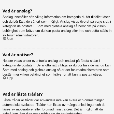
Vad är anslag?
Anslag innehåller ofta viktig information om kategorin du för tillfället läser i
och du bör läsa de så fort som möjligt. Anslag visas överst på varje sida i
kategorin de postats i. Som med globala anslag så beror det på vilken
behörighet som krävs om du kan posta anslag eller inte och detta ställs in
av forumadministratören.
Upp
Vad är notiser?
Notiser visas under eventuella anslag och endast på första sidan i
kategorin de postats i. De är ofta rätt viktiga så du bör läsa de när du kan.
Som med anslag och globala anslag så är det forumadministratören som
bestämmer vilken behörighet som krävs för att kunna posta notiser.
Upp
Vad är låsta trådar?
Låsta trådar är trådar där användare inte kan svara och omröstningar
automatiskt avslutats. Trådar kan låsas av många anledningar och de
låses av moderatorer eller forumadministratörer. Det är möjligt att du
också kan låsa dina egna trådar om du har behörighet.