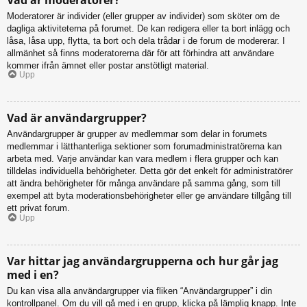
Moderatorer är individer (eller grupper av individer) som sköter om de
dagliga aktiviteterna på forumet. De kan redigera eller ta bort inlägg och
låsa, låsa upp, flytta, ta bort och dela trådar i de forum de modererar. I
allmänhet så finns moderatorerna där för att förhindra att användare
kommer ifrån ämnet eller postar anstötligt material.
Upp
Vad är användargrupper?
Användargrupper är grupper av medlemmar som delar in forumets
medlemmar i lätthanterliga sektioner som forumadministratörerna kan
arbeta med. Varje användar kan vara medlem i flera grupper och kan
tilldelas individuella behörigheter. Detta gör det enkelt för administratörer
att ändra behörigheter för många användare på samma gång, som till
exempel att byta moderationsbehörigheter eller ge användare tillgång till
ett privat forum.
Upp
Var hittar jag användargrupperna och hur går jag
med i en?
Du kan visa alla användargrupper via fliken “Användargrupper” i din
kontrollpanel. Om du vill gå med i en grupp, klicka på lämplig knapp. Inte