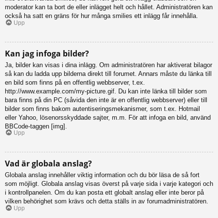
moderator kan ta bort de eller inlägget helt och hållet. Administratören kan
också ha satt en gräns för hur många smilies ett inlägg får innehålla.
Upp
Kan jag infoga bilder?
Ja, bilder kan visas i dina inlägg. Om administratören har aktiverat bilagor
så kan du ladda upp bilderna direkt till forumet. Annars måste du länka till
en bild som finns på en offentlig webbserver, t.ex.
http://www.example.com/my-picture.gif. Du kan inte länka till bilder som
bara finns på din PC (såvida den inte är en offentlig webbserver) eller till
bilder som finns bakom autentiseringsmekanismer, som t.ex. Hotmail
eller Yahoo, lösenorsskyddade sajter, m.m. För att infoga en bild, använd
BBCode-taggen [img].
Upp
Vad är globala anslag?
Globala anslag innehåller viktig information och du bör läsa de så fort
som möjligt. Globala anslag visas överst på varje sida i varje kategori och
i kontrollpanelen. Om du kan posta ett globalt anslag eller inte beror på
vilken behörighet som krävs och detta ställs in av forumadministratören.
Upp