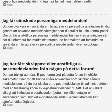
personliga meddelanden. Fråga i så fall administratören varför.
Upp
Jag får oönskade personliga meddelanden!
Du kan blockera en användare från att skicka personliga användare till dig
genom att använda meddelanderegler som du ställer in i din kontrollpanel.
Om du får anstötliga personliga meddelanden från en viss användare så
bör du informera forumadministratören, de har makten att förhindra en
användare från att skicka personliga meddelanden överhuvudtaget.
Upp
Jag har fått skräppost eller anstötliga e-
postmeddelanden från någon på detta forum!
Det var tråkigt att höra. E-postformuläret på detta forum innehåller
säkerhetsrutiner för att kunna spåra användare som skickar sådana
meddelanden, så du bör skicka ett e-postmeddelande till administratören
med en fullständig kopia av e-postmeddelandet du fått. Det är väldigt
viktigt att inkludera e-posthuvudet (detta innehåller detaljer om
användaren som skickat e-postmeddelandet). Administratören kan
därefter vidta åtgärder.
Upp