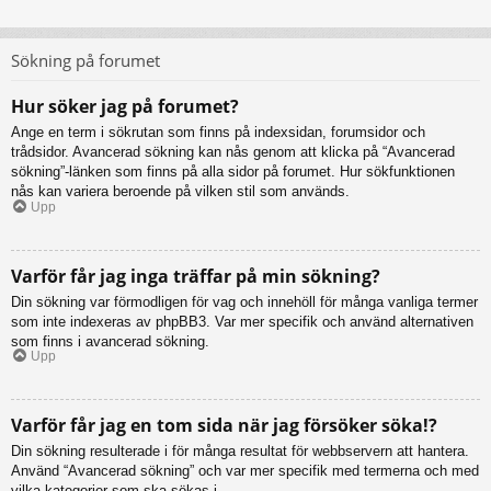
Sökning på forumet
Hur söker jag på forumet?
Ange en term i sökrutan som finns på indexsidan, forumsidor och
trådsidor. Avancerad sökning kan nås genom att klicka på “Avancerad
sökning”-länken som finns på alla sidor på forumet. Hur sökfunktionen
nås kan variera beroende på vilken stil som används.
Upp
Varför får jag inga träffar på min sökning?
Din sökning var förmodligen för vag och innehöll för många vanliga termer
som inte indexeras av phpBB3. Var mer specifik och använd alternativen
som finns i avancerad sökning.
Upp
Varför får jag en tom sida när jag försöker söka!?
Din sökning resulterade i för många resultat för webbservern att hantera.
Använd “Avancerad sökning” och var mer specifik med termerna och med
vilka kategorier som ska sökas i.