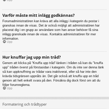
Varför måste mitt inlägg godkännas?
Forumadministratören kan kräva att alla inlägg i kategorin du postar i
granskas innan de visas. Det är också möjligt att administratören har
placerat dig i en grupp av användare som han anser behöver få sina
inlägg granskade innan de visas. Kontakta administratören för mer
information.
Upp
Hur knuffar jag upp min tråd?
Genom att klicka på “Knuffa upp tråd”-länken i tråden så kan du "knuffa
upp" tråden överst på förstasidan i kategorin. Om du inte ser denna länk
så kan uppknuffning av trådar vara inaktiverat, eller så har inte den
krävda tidsgränsen uppnåts än. Det går också att knuffa upp en tråd
genom att helt enkelt svara på den. Försäkra dig dock först om att du
följer forumreglerna.
Upp
Formatering och trådtyper