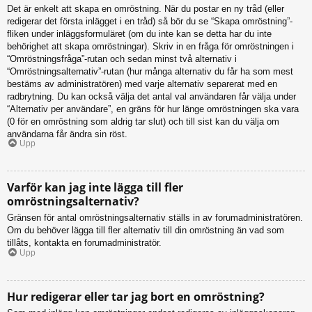
Det är enkelt att skapa en omröstning. När du postar en ny tråd (eller
redigerar det första inlägget i en tråd) så bör du se “Skapa omröstning”-
fliken under inläggsformuläret (om du inte kan se detta har du inte
behörighet att skapa omröstningar). Skriv in en fråga för omröstningen i
“Omröstningsfråga”-rutan och sedan minst två alternativ i
“Omröstningsalternativ”-rutan (hur många alternativ du får ha som mest
bestäms av administratören) med varje alternativ separerat med en
radbrytning. Du kan också välja det antal val användaren får välja under
“Alternativ per användare”, en gräns för hur länge omröstningen ska vara
(0 för en omröstning som aldrig tar slut) och till sist kan du välja om
användarna får ändra sin röst.
Upp
Varför kan jag inte lägga till fler
omröstningsalternativ?
Gränsen för antal omröstningsalternativ ställs in av forumadministratören.
Om du behöver lägga till fler alternativ till din omröstning än vad som
tillåts, kontakta en forumadministratör.
Upp
Hur redigerar eller tar jag bort en omröstning?