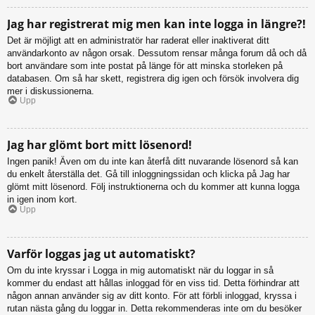
Jag har registrerat mig men kan inte logga in längre?!
Det är möjligt att en administratör har raderat eller inaktiverat ditt
användarkonto av någon orsak. Dessutom rensar många forum då och då
bort användare som inte postat på länge för att minska storleken på
databasen. Om så har skett, registrera dig igen och försök involvera dig
mer i diskussionerna.
Upp
Jag har glömt bort mitt lösenord!
Ingen panik! Även om du inte kan återfå ditt nuvarande lösenord så kan
du enkelt återställa det. Gå till inloggningssidan och klicka på Jag har
glömt mitt lösenord. Följ instruktionerna och du kommer att kunna logga
in igen inom kort.
Upp
Varför loggas jag ut automatiskt?
Om du inte kryssar i Logga in mig automatiskt när du loggar in så
kommer du endast att hållas inloggad för en viss tid. Detta förhindrar att
någon annan använder sig av ditt konto. För att förbli inloggad, kryssa i
rutan nästa gång du loggar in. Detta rekommenderas inte om du besöker