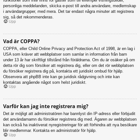
funktioner som inte finns för gäster som till exempel visningsbilder,
personliga meddelanden, skicka e-post till andra användare, medlemskap
i användargrupper, med mera. Det tar endast några minuter att registrera
sig, så det rekommenderas.
Upp
Vad är COPPA?
COPPA, eller Child Online Privacy and Protection Act of 1998, är en lag i
USA som kräver att webbplatser som samlar in information från barn
under 13 år har skriftligt tillstånd från föräldrarna. Om du är osäker på om
detta rör dig som försöker att registrera dig, eller om det rör webbplatsen
du försöker registrera dig på, kontakta ett juridiskt ombud för hjälp.
Observera att phpBB inte kan ge juridisk rådgivning och inte kan
kontaktas angående något som helst juridiskt.
Upp
Varför kan jag inte registrera mig?
Det är möjligt att administratören har bannlyst din IP-adress eller förbjudit
det användarnamn du försöker registrera dig med. Ägaren av webbplatsen
kan också ha inaktiverat nyregistreringar för att förhindra att nya besökare
blir medlemmar. Kontakta en administratör för hjälp.
Upp