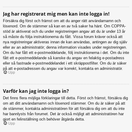
Jag har registrerat mig men kan inte logga in!
Försäkra dig först och främst om att du anger rätt användarnamn och
lösenord. Om de stämmer så kan en av två saker ha hänt. Om COPPA-
stöd är aktiverat och du under registreringen angav att du är under 13 år
så måste du följa instruktionerna du fått. Vissa forum kräver också att
nya registreringar aktiveras innan de kan användas, antingen av dig själv
eller av an administratör; denna information visades under registreringen.
Om du har fått ett e-postmeddelande, följ instruktionerna i det. Om du inte
fått ett e-postmeddelande så kanske du angav en felaktig e-postadress
eller så fastnade e-postmeddelandet i ett skräppostfilter. Om du är säker
på att e-postadressen du angav var korrekt, kontakta en administratör.
Upp
Varför kan jag inte logga in?
Det finns flera möjliga förklaringar till detta. Först och främst, försäkra dig
om att ditt användarnamn och lösenord stämmer. Om du är säker på att
de stämmer, kontakta administratören för att försäkra dig om att du inte
har bannlysts från forumet. Det är också möjligt att administratören har
gjort en felinställning och behöver åtgärda detta.
Upp