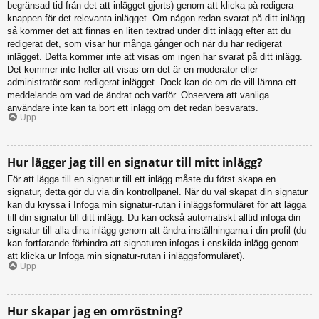
begränsad tid från det att inlägget gjorts) genom att klicka på redigera-
knappen för det relevanta inlägget. Om någon redan svarat på ditt inlägg
så kommer det att finnas en liten textrad under ditt inlägg efter att du
redigerat det, som visar hur många gånger och när du har redigerat
inlägget. Detta kommer inte att visas om ingen har svarat på ditt inlägg.
Det kommer inte heller att visas om det är en moderator eller
administratör som redigerat inlägget. Dock kan de om de vill lämna ett
meddelande om vad de ändrat och varför. Observera att vanliga
användare inte kan ta bort ett inlägg om det redan besvarats.
Upp
Hur lägger jag till en signatur till mitt inlägg?
För att lägga till en signatur till ett inlägg måste du först skapa en
signatur, detta gör du via din kontrollpanel. När du väl skapat din signatur
kan du kryssa i Infoga min signatur-rutan i inläggsformuläret för att lägga
till din signatur till ditt inlägg. Du kan också automatiskt alltid infoga din
signatur till alla dina inlägg genom att ändra inställningarna i din profil (du
kan fortfarande förhindra att signaturen infogas i enskilda inlägg genom
att klicka ur Infoga min signatur-rutan i inläggsformuläret).
Upp
Hur skapar jag en omröstning?