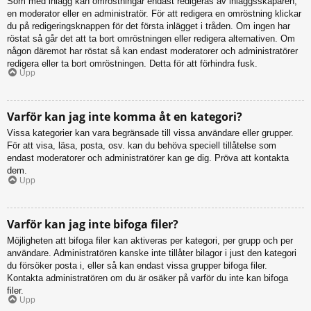
Som med inlägg kan omröstningar endast redigeras av inläggsskaparen,
en moderator eller en administratör. För att redigera en omröstning klickar
du på redigeringsknappen för det första inlägget i tråden. Om ingen har
röstat så går det att ta bort omröstningen eller redigera alternativen. Om
någon däremot har röstat så kan endast moderatorer och administratörer
redigera eller ta bort omröstningen. Detta för att förhindra fusk.
Upp
Varför kan jag inte komma åt en kategori?
Vissa kategorier kan vara begränsade till vissa användare eller grupper.
För att visa, läsa, posta, osv. kan du behöva speciell tillåtelse som
endast moderatorer och administratörer kan ge dig. Pröva att kontakta
dem.
Upp
Varför kan jag inte bifoga filer?
Möjligheten att bifoga filer kan aktiveras per kategori, per grupp och per
användare. Administratören kanske inte tillåter bilagor i just den kategori
du försöker posta i, eller så kan endast vissa grupper bifoga filer.
Kontakta administratören om du är osäker på varför du inte kan bifoga
filer.
Upp