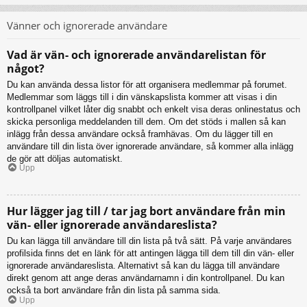
Vänner och ignorerade användare
Vad är vän- och ignorerade användarelistan för
något?
Du kan använda dessa listor för att organisera medlemmar på forumet.
Medlemmar som läggs till i din vänskapslista kommer att visas i din
kontrollpanel vilket låter dig snabbt och enkelt visa deras onlinestatus och
skicka personliga meddelanden till dem. Om det stöds i mallen så kan
inlägg från dessa användare också framhävas. Om du lägger till en
användare till din lista över ignorerade användare, så kommer alla inlägg
de gör att döljas automatiskt.
Upp
Hur lägger jag till / tar jag bort användare från min
vän- eller ignorerade användareslista?
Du kan lägga till användare till din lista på två sätt. På varje användares
profilsida finns det en länk för att antingen lägga till dem till din vän- eller
ignorerade användareslista. Alternativt så kan du lägga till användare
direkt genom att ange deras användarnamn i din kontrollpanel. Du kan
också ta bort användare från din lista på samma sida.
Upp