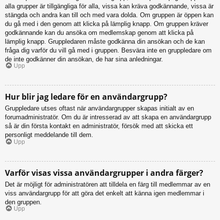
alla grupper är tillgängliga för alla, vissa kan kräva godkännande, vissa är
stängda och andra kan till och med vara dolda. Om gruppen är öppen kan
du gå med i den genom att klicka på lämplig knapp. Om gruppen kräver
godkännande kan du ansöka om medlemskap genom att klicka på
lämplig knapp. Gruppledaren måste godkänna din ansökan och de kan
fråga dig varför du vill gå med i gruppen. Besvära inte en gruppledare om
de inte godkänner din ansökan, de har sina anledningar.
Upp
Hur blir jag ledare för en användargrupp?
Gruppledare utses oftast när användargrupper skapas initialt av en
forumadministratör. Om du är intresserad av att skapa en användargrupp
så är din första kontakt en administratör, försök med att skicka ett
personligt meddelande till dem.
Upp
Varför visas vissa användargrupper i andra färger?
Det är möjligt för administratören att tilldela en färg till medlemmar av en
viss användargrupp för att göra det enkelt att känna igen medlemmar i
den gruppen.
Upp