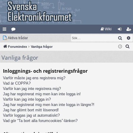
Wiki
Sök
na
Aktiva trådar
at
og
li
S
bb
Forumindex
eg
Vanliga frågor
ga
m
ö
Vanliga frågor
lä
ori
in
ed
k
nk
er
le
Inloggnings- och registreringsfrågor
ar
m
Varför måste jag ens registrera mig?
Vad är COPPA?
Varför kan jag inte registrera mig?
Jag har registrerat mig men kan inte logga in!
Varför kan jag inte logga in?
Jag har registrerat mig men kan inte logga in längre?!
Jag har glömt bort mitt lösenord!
Varför loggas jag ut automatiskt?
Vad gör “Ta bort alla forumcookies”-länken?