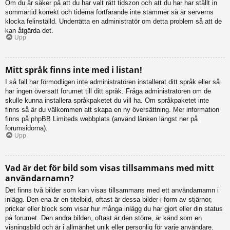
Om du är säker på att du har valt rätt tidszon och att du har har ställt in
sommartid korrekt och tiderna fortfarande inte stämmer så är serverns
klocka felinställd. Underrätta en administratör om detta problem så att de
kan åtgärda det.
Upp
Mitt språk finns inte med i listan!
I så fall har förmodligen inte administratören installerat ditt språk eller så
har ingen översatt forumet till ditt språk. Fråga administratören om de
skulle kunna installera språkpaketet du vill ha. Om språkpaketet inte
finns så är du välkommen att skapa en ny översättning. Mer information
finns på phpBB Limiteds webbplats (använd länken längst ner på
forumsidorna).
Upp
Vad är det för bild som visas tillsammans med mitt
användarnamn?
Det finns två bilder som kan visas tillsammans med ett användarnamn i
inlägg. Den ena är en titelbild, oftast är dessa bilder i form av stjärnor,
prickar eller block som visar hur många inlägg du har gjort eller din status
på forumet. Den andra bilden, oftast är den större, är känd som en
visningsbild och är i allmänhet unik eller personlig för varje användare.