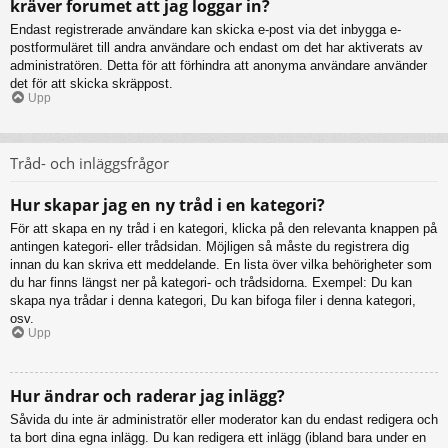
kräver forumet att jag loggar in?
Endast registrerade användare kan skicka e-post via det inbygga e-
postformuläret till andra användare och endast om det har aktiverats av
administratören. Detta för att förhindra att anonyma användare använder
det för att skicka skräppost.
Upp
Tråd- och inläggsfrågor
Hur skapar jag en ny tråd i en kategori?
För att skapa en ny tråd i en kategori, klicka på den relevanta knappen på
antingen kategori- eller trådsidan. Möjligen så måste du registrera dig
innan du kan skriva ett meddelande. En lista över vilka behörigheter som
du har finns längst ner på kategori- och trådsidorna. Exempel: Du kan
skapa nya trådar i denna kategori, Du kan bifoga filer i denna kategori,
osv.
Upp
Hur ändrar och raderar jag inlägg?
Såvida du inte är administratör eller moderator kan du endast redigera och
ta bort dina egna inlägg. Du kan redigera ett inlägg (ibland bara under en