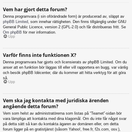
Vem har gjort detta forum?
Denna programvara (i sin oförändrade form) är producerad av, släppt av
phpBB Limited
, som innehar rättigheten. Den finns tillgänglig under GNU
General Public Licence, version 2 (GPL-2.0) och får distribueras fritt. Se
Om phpBB
för mer information.
Upp
Varför finns inte funktionen X?
Denna programvara har gjorts och licensierats av phpBB Limited. Om du
anser att en funktion bör läggas till eller vill rapportera en bugg, var vänlig
och besök phpBB Idécenter, där du kommer att hitta verktyg för att göra
så.
Upp
Vem ska jag kontakta med juridiska ärenden
angående detta forum?
Vem som helst av administratörerna som listas på “Teamet”-sidan bör
vara lämpliga att kontakta med dina klagomål. Om du inte får något svar
på detta sätt så kan du kontakta ägaren av domänen eller, om detta
forum ligger på en gratistjänst (såsom Yahoo!, free.fr, f2s.com, osv.),