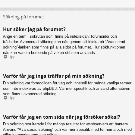
Sökning på forumet
Hur söker jag på forumet?
Ange en term i sökrutan som finns på indexsidan, forumsidor och
trådsidor. Avancerad sökning kan nås genom att klicka på “Avancerad
sökning”-länken som finns på alla sidor på forumet. Hur sökfunktionen
nås kan variera beroende på vilken stil som används.
Upp
Varför får jag inga träffar på min sökning?
Din sökning var förmodligen för vag och innehöll för många vanliga termer
som inte indexeras av phpBB3. Var mer specifik och använd alternativen
som finns i avancerad sökning.
Upp
Varför får jag en tom sida när jag försöker söka!?
Din sökning resulterade i för många resultat för webbservern att hantera.
Använd “Avancerad sökning” och var mer specifik med termerna och med
vilka kategorier som ska sökas i.