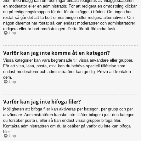
Som med inlägg kan omröstningar endast redigeras av inläggsskaparen,
en moderator eller en administratör. För att redigera en omröstning klickar
du på redigeringsknappen för det första inlägget i tråden. Om ingen har
röstat så går det att ta bort omröstningen eller redigera alternativen. Om
någon däremot har röstat så kan endast moderatorer och administratörer
redigera eller ta bort omröstningen. Detta för att förhindra fusk.
Upp
Varför kan jag inte komma åt en kategori?
Vissa kategorier kan vara begränsade till vissa användare eller grupper.
För att visa, läsa, posta, osv. kan du behöva speciell tillåtelse som
endast moderatorer och administratörer kan ge dig. Pröva att kontakta
dem.
Upp
Varför kan jag inte bifoga filer?
Möjligheten att bifoga filer kan aktiveras per kategori, per grupp och per
användare. Administratören kanske inte tillåter bilagor i just den kategori
du försöker posta i, eller så kan endast vissa grupper bifoga filer.
Kontakta administratören om du är osäker på varför du inte kan bifoga
filer.
Upp