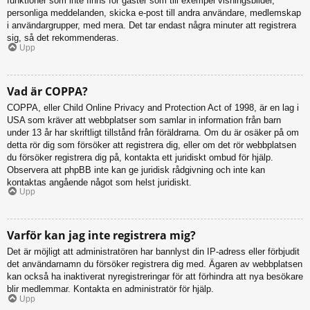
funktioner som inte finns för gäster som till exempel visningsbilder,
personliga meddelanden, skicka e-post till andra användare, medlemskap
i användargrupper, med mera. Det tar endast några minuter att registrera
sig, så det rekommenderas.
Upp
Vad är COPPA?
COPPA, eller Child Online Privacy and Protection Act of 1998, är en lag i
USA som kräver att webbplatser som samlar in information från barn
under 13 år har skriftligt tillstånd från föräldrarna. Om du är osäker på om
detta rör dig som försöker att registrera dig, eller om det rör webbplatsen
du försöker registrera dig på, kontakta ett juridiskt ombud för hjälp.
Observera att phpBB inte kan ge juridisk rådgivning och inte kan
kontaktas angående något som helst juridiskt.
Upp
Varför kan jag inte registrera mig?
Det är möjligt att administratören har bannlyst din IP-adress eller förbjudit
det användarnamn du försöker registrera dig med. Ägaren av webbplatsen
kan också ha inaktiverat nyregistreringar för att förhindra att nya besökare
blir medlemmar. Kontakta en administratör för hjälp.
Upp