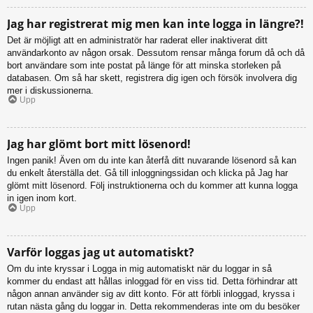
Jag har registrerat mig men kan inte logga in längre?!
Det är möjligt att en administratör har raderat eller inaktiverat ditt
användarkonto av någon orsak. Dessutom rensar många forum då och då
bort användare som inte postat på länge för att minska storleken på
databasen. Om så har skett, registrera dig igen och försök involvera dig
mer i diskussionerna.
Upp
Jag har glömt bort mitt lösenord!
Ingen panik! Även om du inte kan återfå ditt nuvarande lösenord så kan
du enkelt återställa det. Gå till inloggningssidan och klicka på Jag har
glömt mitt lösenord. Följ instruktionerna och du kommer att kunna logga
in igen inom kort.
Upp
Varför loggas jag ut automatiskt?
Om du inte kryssar i Logga in mig automatiskt när du loggar in så
kommer du endast att hållas inloggad för en viss tid. Detta förhindrar att
någon annan använder sig av ditt konto. För att förbli inloggad, kryssa i
rutan nästa gång du loggar in. Detta rekommenderas inte om du besöker