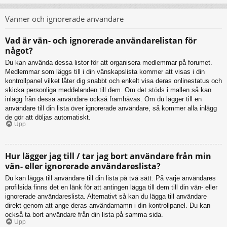
Vänner och ignorerade användare
Vad är vän- och ignorerade användarelistan för
något?
Du kan använda dessa listor för att organisera medlemmar på forumet.
Medlemmar som läggs till i din vänskapslista kommer att visas i din
kontrollpanel vilket låter dig snabbt och enkelt visa deras onlinestatus och
skicka personliga meddelanden till dem. Om det stöds i mallen så kan
inlägg från dessa användare också framhävas. Om du lägger till en
användare till din lista över ignorerade användare, så kommer alla inlägg
de gör att döljas automatiskt.
Upp
Hur lägger jag till / tar jag bort användare från min
vän- eller ignorerade användareslista?
Du kan lägga till användare till din lista på två sätt. På varje användares
profilsida finns det en länk för att antingen lägga till dem till din vän- eller
ignorerade användareslista. Alternativt så kan du lägga till användare
direkt genom att ange deras användarnamn i din kontrollpanel. Du kan
också ta bort användare från din lista på samma sida.
Upp