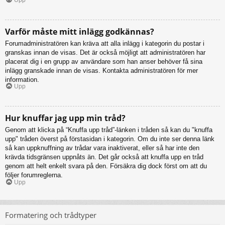
Varför måste mitt inlägg godkännas?
Forumadministratören kan kräva att alla inlägg i kategorin du postar i
granskas innan de visas. Det är också möjligt att administratören har
placerat dig i en grupp av användare som han anser behöver få sina
inlägg granskade innan de visas. Kontakta administratören för mer
information.
Upp
Hur knuffar jag upp min tråd?
Genom att klicka på “Knuffa upp tråd”-länken i tråden så kan du "knuffa
upp" tråden överst på förstasidan i kategorin. Om du inte ser denna länk
så kan uppknuffning av trådar vara inaktiverat, eller så har inte den
krävda tidsgränsen uppnåts än. Det går också att knuffa upp en tråd
genom att helt enkelt svara på den. Försäkra dig dock först om att du
följer forumreglerna.
Upp
Formatering och trådtyper