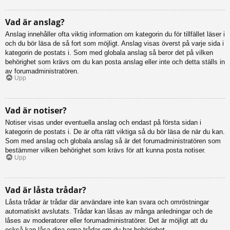
Vad är anslag?
Anslag innehåller ofta viktig information om kategorin du för tillfället läser i
och du bör läsa de så fort som möjligt. Anslag visas överst på varje sida i
kategorin de postats i. Som med globala anslag så beror det på vilken
behörighet som krävs om du kan posta anslag eller inte och detta ställs in
av forumadministratören.
Upp
Vad är notiser?
Notiser visas under eventuella anslag och endast på första sidan i
kategorin de postats i. De är ofta rätt viktiga så du bör läsa de när du kan.
Som med anslag och globala anslag så är det forumadministratören som
bestämmer vilken behörighet som krävs för att kunna posta notiser.
Upp
Vad är låsta trådar?
Låsta trådar är trådar där användare inte kan svara och omröstningar
automatiskt avslutats. Trådar kan låsas av många anledningar och de
låses av moderatorer eller forumadministratörer. Det är möjligt att du
också kan låsa dina egna trådar om du har behörighet.