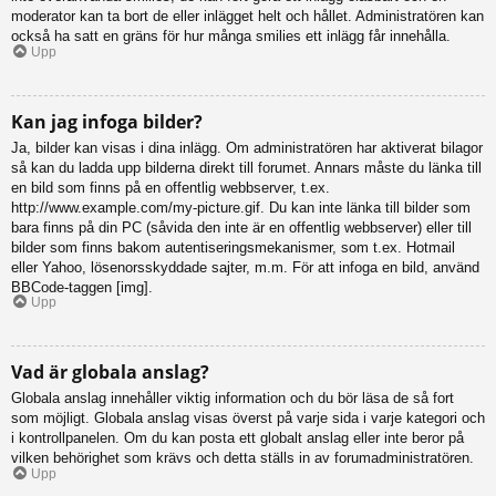
moderator kan ta bort de eller inlägget helt och hållet. Administratören kan
också ha satt en gräns för hur många smilies ett inlägg får innehålla.
Upp
Kan jag infoga bilder?
Ja, bilder kan visas i dina inlägg. Om administratören har aktiverat bilagor
så kan du ladda upp bilderna direkt till forumet. Annars måste du länka till
en bild som finns på en offentlig webbserver, t.ex.
http://www.example.com/my-picture.gif. Du kan inte länka till bilder som
bara finns på din PC (såvida den inte är en offentlig webbserver) eller till
bilder som finns bakom autentiseringsmekanismer, som t.ex. Hotmail
eller Yahoo, lösenorsskyddade sajter, m.m. För att infoga en bild, använd
BBCode-taggen [img].
Upp
Vad är globala anslag?
Globala anslag innehåller viktig information och du bör läsa de så fort
som möjligt. Globala anslag visas överst på varje sida i varje kategori och
i kontrollpanelen. Om du kan posta ett globalt anslag eller inte beror på
vilken behörighet som krävs och detta ställs in av forumadministratören.
Upp