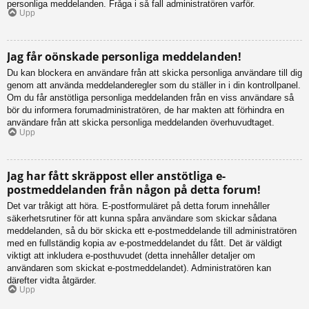
personliga meddelanden. Fråga i så fall administratören varför.
Upp
Jag får oönskade personliga meddelanden!
Du kan blockera en användare från att skicka personliga användare till dig
genom att använda meddelanderegler som du ställer in i din kontrollpanel.
Om du får anstötliga personliga meddelanden från en viss användare så
bör du informera forumadministratören, de har makten att förhindra en
användare från att skicka personliga meddelanden överhuvudtaget.
Upp
Jag har fått skräppost eller anstötliga e-
postmeddelanden från någon på detta forum!
Det var tråkigt att höra. E-postformuläret på detta forum innehåller
säkerhetsrutiner för att kunna spåra användare som skickar sådana
meddelanden, så du bör skicka ett e-postmeddelande till administratören
med en fullständig kopia av e-postmeddelandet du fått. Det är väldigt
viktigt att inkludera e-posthuvudet (detta innehåller detaljer om
användaren som skickat e-postmeddelandet). Administratören kan
därefter vidta åtgärder.
Upp