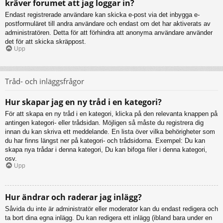
kräver forumet att jag loggar in?
Endast registrerade användare kan skicka e-post via det inbygga e-
postformuläret till andra användare och endast om det har aktiverats av
administratören. Detta för att förhindra att anonyma användare använder
det för att skicka skräppost.
Upp
Tråd- och inläggsfrågor
Hur skapar jag en ny tråd i en kategori?
För att skapa en ny tråd i en kategori, klicka på den relevanta knappen på
antingen kategori- eller trådsidan. Möjligen så måste du registrera dig
innan du kan skriva ett meddelande. En lista över vilka behörigheter som
du har finns längst ner på kategori- och trådsidorna. Exempel: Du kan
skapa nya trådar i denna kategori, Du kan bifoga filer i denna kategori,
osv.
Upp
Hur ändrar och raderar jag inlägg?
Såvida du inte är administratör eller moderator kan du endast redigera och
ta bort dina egna inlägg. Du kan redigera ett inlägg (ibland bara under en