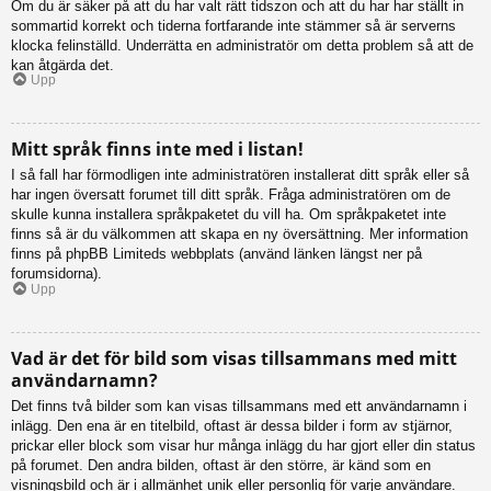
Om du är säker på att du har valt rätt tidszon och att du har har ställt in
sommartid korrekt och tiderna fortfarande inte stämmer så är serverns
klocka felinställd. Underrätta en administratör om detta problem så att de
kan åtgärda det.
Upp
Mitt språk finns inte med i listan!
I så fall har förmodligen inte administratören installerat ditt språk eller så
har ingen översatt forumet till ditt språk. Fråga administratören om de
skulle kunna installera språkpaketet du vill ha. Om språkpaketet inte
finns så är du välkommen att skapa en ny översättning. Mer information
finns på phpBB Limiteds webbplats (använd länken längst ner på
forumsidorna).
Upp
Vad är det för bild som visas tillsammans med mitt
användarnamn?
Det finns två bilder som kan visas tillsammans med ett användarnamn i
inlägg. Den ena är en titelbild, oftast är dessa bilder i form av stjärnor,
prickar eller block som visar hur många inlägg du har gjort eller din status
på forumet. Den andra bilden, oftast är den större, är känd som en
visningsbild och är i allmänhet unik eller personlig för varje användare.