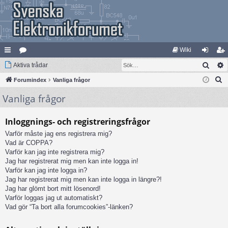
Wiki
Sök
na
Aktiva trådar
at
og
li
S
bb
Forumindex
eg
Vanliga frågor
ga
m
ö
Vanliga frågor
lä
ori
in
ed
k
nk
er
le
Inloggnings- och registreringsfrågor
ar
m
Varför måste jag ens registrera mig?
Vad är COPPA?
Varför kan jag inte registrera mig?
Jag har registrerat mig men kan inte logga in!
Varför kan jag inte logga in?
Jag har registrerat mig men kan inte logga in längre?!
Jag har glömt bort mitt lösenord!
Varför loggas jag ut automatiskt?
Vad gör “Ta bort alla forumcookies”-länken?