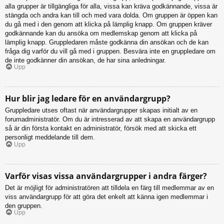
alla grupper är tillgängliga för alla, vissa kan kräva godkännande, vissa är
stängda och andra kan till och med vara dolda. Om gruppen är öppen kan
du gå med i den genom att klicka på lämplig knapp. Om gruppen kräver
godkännande kan du ansöka om medlemskap genom att klicka på
lämplig knapp. Gruppledaren måste godkänna din ansökan och de kan
fråga dig varför du vill gå med i gruppen. Besvära inte en gruppledare om
de inte godkänner din ansökan, de har sina anledningar.
Upp
Hur blir jag ledare för en användargrupp?
Gruppledare utses oftast när användargrupper skapas initialt av en
forumadministratör. Om du är intresserad av att skapa en användargrupp
så är din första kontakt en administratör, försök med att skicka ett
personligt meddelande till dem.
Upp
Varför visas vissa användargrupper i andra färger?
Det är möjligt för administratören att tilldela en färg till medlemmar av en
viss användargrupp för att göra det enkelt att känna igen medlemmar i
den gruppen.
Upp