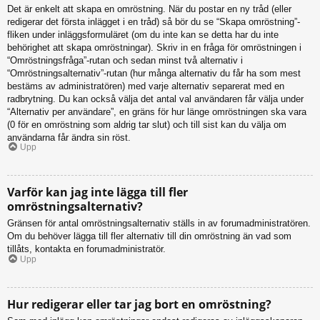
Det är enkelt att skapa en omröstning. När du postar en ny tråd (eller
redigerar det första inlägget i en tråd) så bör du se “Skapa omröstning”-
fliken under inläggsformuläret (om du inte kan se detta har du inte
behörighet att skapa omröstningar). Skriv in en fråga för omröstningen i
“Omröstningsfråga”-rutan och sedan minst två alternativ i
“Omröstningsalternativ”-rutan (hur många alternativ du får ha som mest
bestäms av administratören) med varje alternativ separerat med en
radbrytning. Du kan också välja det antal val användaren får välja under
“Alternativ per användare”, en gräns för hur länge omröstningen ska vara
(0 för en omröstning som aldrig tar slut) och till sist kan du välja om
användarna får ändra sin röst.
Upp
Varför kan jag inte lägga till fler
omröstningsalternativ?
Gränsen för antal omröstningsalternativ ställs in av forumadministratören.
Om du behöver lägga till fler alternativ till din omröstning än vad som
tillåts, kontakta en forumadministratör.
Upp
Hur redigerar eller tar jag bort en omröstning?