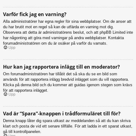
Varför fick jag en varning?
Alla administratörer har egna regler för sina webbplatser. Om de anser att
du har brutit mot en regel så kan de utfärda en varning mot dig.
Observera att detta är administratörens beslut, och att phpBB Limited inte
har någonting att göra med varningar på andra webbplatser. Kontakta
forumadministratören om du är osäker på varför du varnats.
Upp
Hur kan jag rapportera inlägg till en moderator?
Om forumadministratören har tillåtit det så ska du se en bild som
används för att rapportera inlägg bredvid inlägget som du vill rapportera.
Klicka på denna bild och du kommer att guidas igenom stegen som krävs
för att rapportera inlägget.
Upp
Vad är “Spara”-knappen i trådformuläret till för?
Denna knapp låter dig spara utkast av meddelanden så att du kan skriva
klart och posta de vid ett senare tillfälle. För att ladda in ett sparat utkast,
gå till kontrollpanelen.
Upp