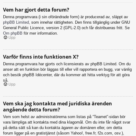
Vem har gjort detta forum?
Denna programvara (i sin oförändrade form) är producerad av, släppt av
phpBB Limited
, som innehar rättigheten. Den finns tillgänglig under GNU
General Public Licence, version 2 (GPL-2.0) och får distribueras fritt. Se
Om phpBB
för mer information.
Upp
Varför finns inte funktionen X?
Denna programvara har gjorts och licensierats av phpBB Limited. Om du
anser att en funktion bör läggas till eller vill rapportera en bugg, var vänlig
och besök phpBB Idécenter, där du kommer att hitta verktyg för att göra
så.
Upp
Vem ska jag kontakta med juridiska ärenden
angående detta forum?
Vem som helst av administratörerna som listas på “Teamet”-sidan bör
vara lämpliga att kontakta med dina klagomål. Om du inte får något svar
på detta sätt så kan du kontakta ägaren av domänen eller, om detta
forum ligger på en gratistjänst (såsom Yahoo!, free.fr, f2s.com, osv.),