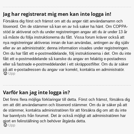
Jag har registrerat mig men kan inte logga in!
Försäkra dig först och främst om att du anger rätt användarnamn och
lösenord. Om de stämmer så kan en av två saker ha hänt. Om COPPA-
stöd är aktiverat och du under registreringen angav att du är under 13 år
så måste du följa instruktionerna du fått. Vissa forum kräver också att
nya registreringar aktiveras innan de kan användas, antingen av dig själv
eller av an administratör; denna information visades under registreringen.
Om du har fått ett e-postmeddelande, följ instruktionerna i det. Om du inte
fått ett e-postmeddelande så kanske du angav en felaktig e-postadress
eller så fastnade e-postmeddelandet i ett skräppostfilter. Om du är säker
på att e-postadressen du angav var korrekt, kontakta en administratör.
Upp
Varför kan jag inte logga in?
Det finns flera möjliga förklaringar till detta. Först och främst, försäkra dig
om att ditt användarnamn och lösenord stämmer. Om du är säker på att
de stämmer, kontakta administratören för att försäkra dig om att du inte
har bannlysts från forumet. Det är också möjligt att administratören har
gjort en felinställning och behöver åtgärda detta.
Upp