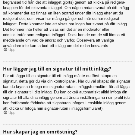
begränsad tid från det att inlägget gjorts) genom att klicka på redigera-
knappen för det relevanta inlägget. Om någon redan svarat på ditt inlägg
så kommer det att finnas en liten textrad under ditt inlägg efter att du
redigerat det, som visar hur många gånger och när du har redigerat
inlägget. Detta kommer inte att visas om ingen har svarat på ditt inlägg.
Det kommer inte heller att visas om det är en moderator eller
administratör som redigerat inlägget. Dock kan de om de vill lämna ett
meddelande om vad de ändrat och varför. Observera att vanliga
användare inte kan ta bort ett inlägg om det redan besvarats.
Upp
Hur lägger jag till en signatur till mitt inlägg?
För att lägga till en signatur till ett inlägg måste du först skapa en
signatur, detta gör du via din kontrollpanel. När du väl skapat din signatur
kan du kryssa i Infoga min signatur-rutan i inläggsformuläret för att lägga
till din signatur till ditt inlägg. Du kan också automatiskt alltid infoga din
signatur till alla dina inlägg genom att ändra inställningarna i din profil (du
kan fortfarande förhindra att signaturen infogas i enskilda inlägg genom
att klicka ur Infoga min signatur-rutan i inläggsformuläret).
Upp
Hur skapar jag en omröstning?