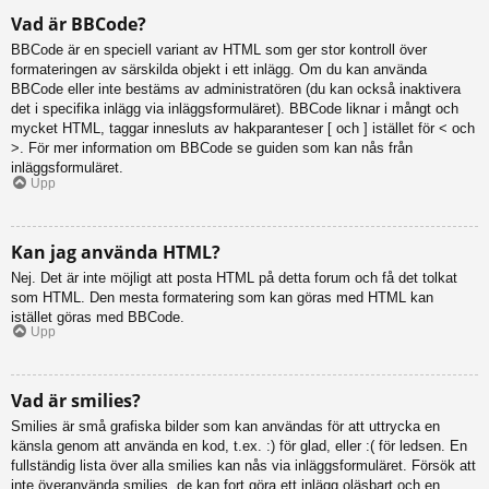
Vad är BBCode?
BBCode är en speciell variant av HTML som ger stor kontroll över
formateringen av särskilda objekt i ett inlägg. Om du kan använda
BBCode eller inte bestäms av administratören (du kan också inaktivera
det i specifika inlägg via inläggsformuläret). BBCode liknar i mångt och
mycket HTML, taggar innesluts av hakparanteser [ och ] istället för < och
>. För mer information om BBCode se guiden som kan nås från
inläggsformuläret.
Upp
Kan jag använda HTML?
Nej. Det är inte möjligt att posta HTML på detta forum och få det tolkat
som HTML. Den mesta formatering som kan göras med HTML kan
istället göras med BBCode.
Upp
Vad är smilies?
Smilies är små grafiska bilder som kan användas för att uttrycka en
känsla genom att använda en kod, t.ex. :) för glad, eller :( för ledsen. En
fullständig lista över alla smilies kan nås via inläggsformuläret. Försök att
inte överanvända smilies, de kan fort göra ett inlägg oläsbart och en