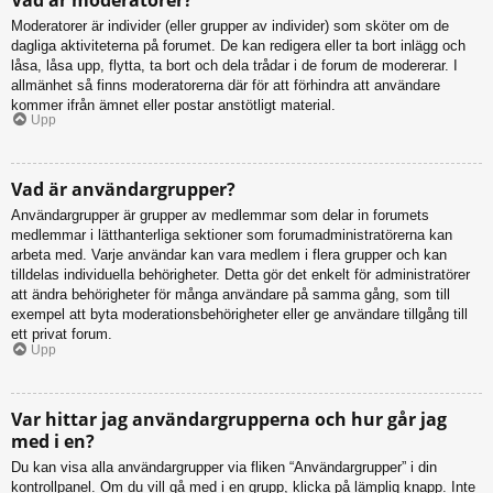
Moderatorer är individer (eller grupper av individer) som sköter om de
dagliga aktiviteterna på forumet. De kan redigera eller ta bort inlägg och
låsa, låsa upp, flytta, ta bort och dela trådar i de forum de modererar. I
allmänhet så finns moderatorerna där för att förhindra att användare
kommer ifrån ämnet eller postar anstötligt material.
Upp
Vad är användargrupper?
Användargrupper är grupper av medlemmar som delar in forumets
medlemmar i lätthanterliga sektioner som forumadministratörerna kan
arbeta med. Varje användar kan vara medlem i flera grupper och kan
tilldelas individuella behörigheter. Detta gör det enkelt för administratörer
att ändra behörigheter för många användare på samma gång, som till
exempel att byta moderationsbehörigheter eller ge användare tillgång till
ett privat forum.
Upp
Var hittar jag användargrupperna och hur går jag
med i en?
Du kan visa alla användargrupper via fliken “Användargrupper” i din
kontrollpanel. Om du vill gå med i en grupp, klicka på lämplig knapp. Inte