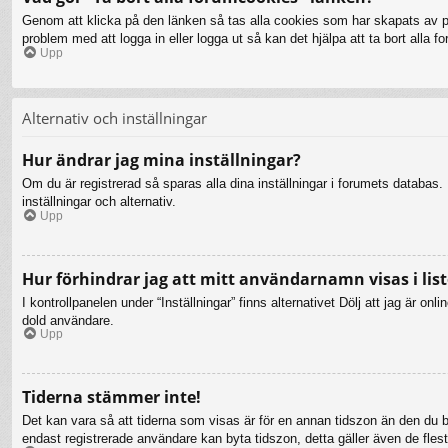
Genom att klicka på den länken så tas alla cookies som har skapats av php
problem med att logga in eller logga ut så kan det hjälpa att ta bort alla 
Upp
Alternativ och inställningar
Hur ändrar jag mina inställningar?
Om du är registrerad så sparas alla dina inställningar i forumets databas. F
inställningar och alternativ.
Upp
Hur förhindrar jag att mitt användarnamn visas i list
I kontrollpanelen under “Inställningar” finns alternativet Dölj att jag är 
dold användare.
Upp
Tiderna stämmer inte!
Det kan vara så att tiderna som visas är för en annan tidszon än den du bef
endast registrerade användare kan byta tidszon, detta gäller även de flesta