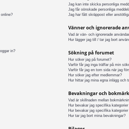
Jag kan inte skicka personliga med
Jag får oönskade personliga meddel
 online?
Jag har fått skräppost eller anstötl
Vänner och ignorerade a
Vad är vän- och ignorerade användar
Hur lägger jag till / tar jag bort anv
loggar in?
Sökning på forumet
Hur söker jag på forumet?
Varför får jag inga träffar på min sö
Varför får jag en tom sida när jag fö
Hur söker jag efter medlemmar?
Hur hittar jag mina egna inlägg och t
Bevakningar och bokmär
Vad är skillnaden mellan bokmärkni
Hur bevakar jag specifika kategorier 
Hur bevakar jag specifika kategorier 
Hur tar jag bort mina bevakningar?
Bilagor