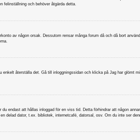
en felinställning och behöver åtgärda detta.
nvändarkonto av någon orsak. Dessutom rensar många forum då och då bort anvä
erna.
enkelt återställa det. Gå till inloggningssidan och klicka på Jag har glömt mi
u endast att hållas inloggad för en viss tid. Detta förhindrar att någon annan 
 delad dator, t.ex. bibliotek, internetcafé, datorsal, osv. Om du inte ser den