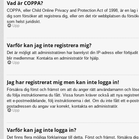
Vad är COPPA?
COPPA, eller Child Online Privacy and Protection Act of 1998, är en lag i 
dig som försöker att registrera dig, eller om det rör webbplatsen du försö
som helst juridiskt.
Upp
Varför kan jag inte registrera mig?
Det är möjligt att administratören har bannlyst din IP-adress eller förbju
blir medlemmar. Kontakta en administratör för hjälp.
Upp
Jag har registrerat mig men kan inte logga in!
Försäkra dig först och främst om att du anger rätt användarnamn och lö
du följa instruktionerna du fått. Vissa forum kräver också att nya registr
ett e-postmeddelande, följ instruktionerna i det. Om du inte fått ett e-po
postadressen du angav var korrekt, kontakta en administratör.
Upp
Varför kan jag inte logga in?
Det finns flera möjliga förklaringar till detta. Först och främst, försäkr