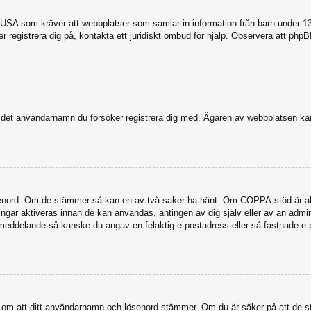
USA som kräver att webbplatser som samlar in information från barn under 13 år
ker registrera dig på, kontakta ett juridiskt ombud för hjälp. Observera att ph
dit det användarnamn du försöker registrera dig med. Ägaren av webbplatsen kan
senord. Om de stämmer så kan en av två saker ha hänt. Om COPPA-stöd är akti
eringar aktiveras innan de kan användas, antingen av dig själv eller av an admi
stmeddelande så kanske du angav en felaktig e-postadress eller så fastnade e-
a dig om att ditt användarnamn och lösenord stämmer. Om du är säker på att de s