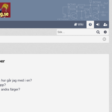
S
Wiki
Sök
Av
FA
og
li
Q
ga
m
in
ed
le
per
m
 hur går jag med i en?
rupp?
 andra färger?