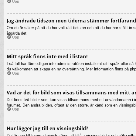
Upp
Jag ändrade tidszon men tiderna stämmer fortfarande
Om du är säker på att du har valt rätt tidszon och att du har har ställt i
åtgärda det.
Upp
Mitt språk finns inte med i listan!
I så fall har förmodligen inte administratören installerat ditt språk eller 
du välkommen att skapa en ny översättning. Mer information finns på ph
Upp
Vad är det för bild som visas tillsammans med mitt
Det finns två bilder som kan visas tillsammans med ett användarnamn i inläg
forumet. Den andra bilden, oftast är den större, är känd som en visningsbil
Upp
Hur lägger jag till en visningsbild?
Det är upp till forumadministratören att tillåta visningsbilder och välja 