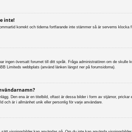
 inte!
n sommartid korrekt och tiderna fortfarande inte stämmer så är serverns klocka 
så har ingen översatt forumet till ditt språk. Fråga administratören om de skulle
pBB Limiteds webbplats (använd länken längst ner på forumsidorna).
 användarnamn?
g. Den ena är en titelbild, oftast är dessa bilder i form av stjärnor, prickar 
d och är i allmänhet unik eller personlig för varje användare.
vilka sätt visningsbilder kan användas på. Om du inte kan använda visningsbilde