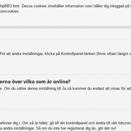
BB3 bort. Dessa cookies innehåller information som håller dig inloggad på fo
forumcookies.
ör att ändra inställningar, klicka på Kontrollpanel-länken (finns oftast längst 
orna över vilka som är online?
online. Om du sätter denna inställning till Ja så kommer du endast att visas fö
inner dig i. Om så är fallet, gå till din kontrollpanel och ändra till rätt tid
 andra inställningar. Så om du inte har registrerat dig än, gör det nu!