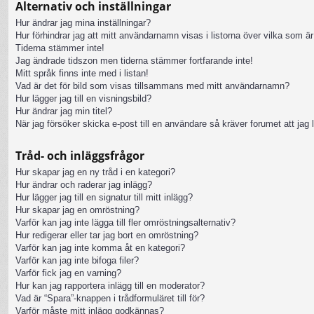
Alternativ och inställningar
Hur ändrar jag mina inställningar?
Hur förhindrar jag att mitt användarnamn visas i listorna över vilka som är
Tiderna stämmer inte!
Jag ändrade tidszon men tiderna stämmer fortfarande inte!
Mitt språk finns inte med i listan!
Vad är det för bild som visas tillsammans med mitt användarnamn?
Hur lägger jag till en visningsbild?
Hur ändrar jag min titel?
När jag försöker skicka e-post till en användare så kräver forumet att jag 
Tråd- och inläggsfrågor
Hur skapar jag en ny tråd i en kategori?
Hur ändrar och raderar jag inlägg?
Hur lägger jag till en signatur till mitt inlägg?
Hur skapar jag en omröstning?
Varför kan jag inte lägga till fler omröstningsalternativ?
Hur redigerar eller tar jag bort en omröstning?
Varför kan jag inte komma åt en kategori?
Varför kan jag inte bifoga filer?
Varför fick jag en varning?
Hur kan jag rapportera inlägg till en moderator?
Vad är “Spara”-knappen i trådformuläret till för?
Varför måste mitt inlägg godkännas?