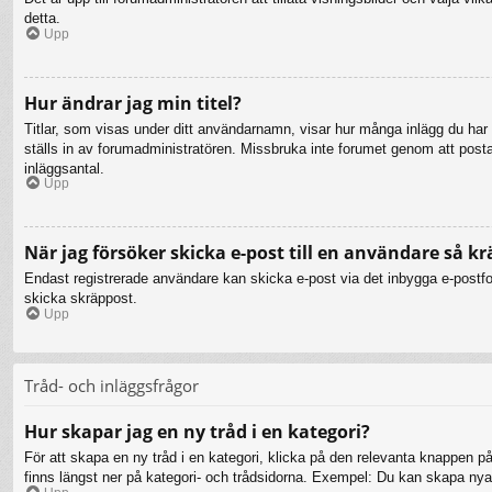
detta.
Upp
Hur ändrar jag min titel?
Titlar, som visas under ditt användarnamn, visar hur många inlägg du har gj
ställs in av forumadministratören. Missbruka inte forumet genom att posta i
inläggsantal.
Upp
När jag försöker skicka e-post till en användare så kr
Endast registrerade användare kan skicka e-post via det inbygga e-postfor
skicka skräppost.
Upp
Tråd- och inläggsfrågor
Hur skapar jag en ny tråd i en kategori?
För att skapa en ny tråd i en kategori, klicka på den relevanta knappen på
finns längst ner på kategori- och trådsidorna. Exempel: Du kan skapa nya t