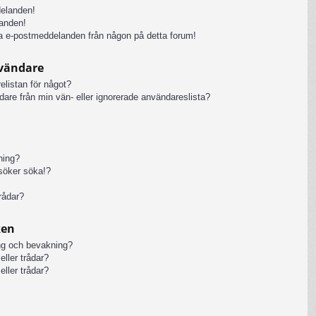
delanden!
anden!
iga e-postmeddelanden från någon på detta forum!
nvändare
elistan för något?
ändare från min vän- eller ignorerade användareslista?
kning?
rsöker söka!?
rådar?
ken
ng och bevakning?
eller trådar?
eller trådar?