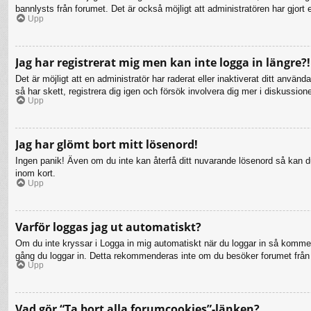
bannlysts från forumet. Det är också möjligt att administratören har gjort 
Upp
Jag har registrerat mig men kan inte logga in längre?!
Det är möjligt att en administratör har raderat eller inaktiverat ditt a
så har skett, registrera dig igen och försök involvera dig mer i diskussion
Upp
Jag har glömt bort mitt lösenord!
Ingen panik! Även om du inte kan återfå ditt nuvarande lösenord så kan du 
inom kort.
Upp
Varför loggas jag ut automatiskt?
Om du inte kryssar i Logga in mig automatiskt när du loggar in så kommer d
gång du loggar in. Detta rekommenderas inte om du besöker forumet från en
Upp
Vad gör “Ta bort alla forumcookies”-länken?