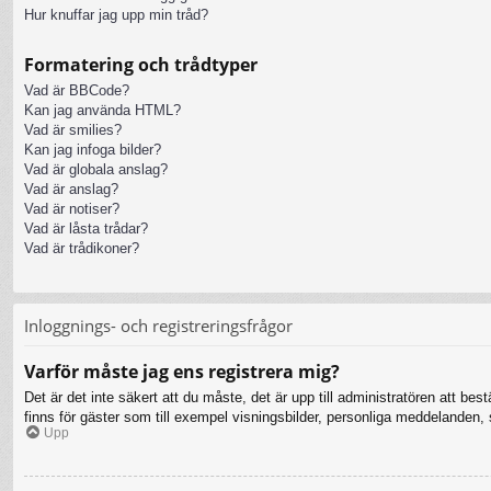
Hur knuffar jag upp min tråd?
Formatering och trådtyper
Vad är BBCode?
Kan jag använda HTML?
Vad är smilies?
Kan jag infoga bilder?
Vad är globala anslag?
Vad är anslag?
Vad är notiser?
Vad är låsta trådar?
Vad är trådikoner?
Inloggnings- och registreringsfrågor
Varför måste jag ens registrera mig?
Det är det inte säkert att du måste, det är upp till administratören att bes
finns för gäster som till exempel visningsbilder, personliga meddelanden
Upp