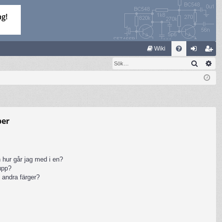
S
Wiki
Sök
Av
FA
og
li
Q
ga
m
in
ed
le
per
m
 hur går jag med i en?
rupp?
 andra färger?