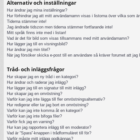
Alternativ och inställningar
Hur ändrar jag mina inställningar?
Hur förhindrar jag att mitt användarnamn visas i listorna över vilka som är
Tiderna stämmer inte!
Jag ändrade tidszon men tiderna stämmer fortfarande inte!
Mitt språk finns inte med i listan!
Vad är det för bild som visas tillsammans med mitt användarnamn?
Hur lägger jag till en visningsbild?
Hur ändrar jag min titel?
När jag försöker skicka e-post till en användare så kräver forumet att jag 
Tråd- och inläggsfrågor
Hur skapar jag en ny tråd i en kategori?
Hur ändrar och raderar jag inlägg?
Hur lägger jag till en signatur till mitt inlägg?
Hur skapar jag en omröstning?
Varför kan jag inte lägga till fler omröstningsalternativ?
Hur redigerar eller tar jag bort en omröstning?
Varför kan jag inte komma åt en kategori?
Varför kan jag inte bifoga filer?
Varför fick jag en varning?
Hur kan jag rapportera inlägg till en moderator?
Vad är “Spara”-knappen i trådformuläret till för?
Varför måste mitt inlägg godkännas?