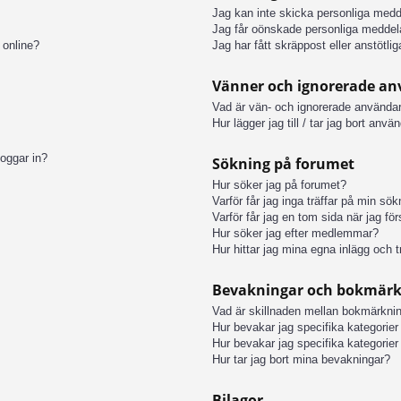
Jag kan inte skicka personliga med
Jag får oönskade personliga meddel
 online?
Jag har fått skräppost eller anstötl
Vänner och ignorerade a
Vad är vän- och ignorerade användar
Hur lägger jag till / tar jag bort anv
loggar in?
Sökning på forumet
Hur söker jag på forumet?
Varför får jag inga träffar på min sö
Varför får jag en tom sida när jag fö
Hur söker jag efter medlemmar?
Hur hittar jag mina egna inlägg och t
Bevakningar och bokmär
Vad är skillnaden mellan bokmärkni
Hur bevakar jag specifika kategorier 
Hur bevakar jag specifika kategorier 
Hur tar jag bort mina bevakningar?
Bilagor