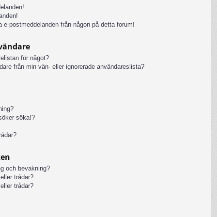
delanden!
anden!
iga e-postmeddelanden från någon på detta forum!
nvändare
elistan för något?
ändare från min vän- eller ignorerade användareslista?
kning?
rsöker söka!?
rådar?
ken
ng och bevakning?
eller trådar?
eller trådar?