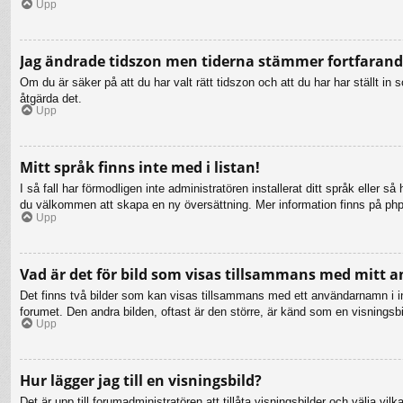
Upp
Jag ändrade tidszon men tiderna stämmer fortfarande
Om du är säker på att du har valt rätt tidszon och att du har har ställt i
åtgärda det.
Upp
Mitt språk finns inte med i listan!
I så fall har förmodligen inte administratören installerat ditt språk eller 
du välkommen att skapa en ny översättning. Mer information finns på ph
Upp
Vad är det för bild som visas tillsammans med mitt
Det finns två bilder som kan visas tillsammans med ett användarnamn i inläg
forumet. Den andra bilden, oftast är den större, är känd som en visningsbil
Upp
Hur lägger jag till en visningsbild?
Det är upp till forumadministratören att tillåta visningsbilder och välja 