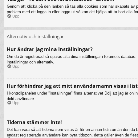
Genom att klicka på den länken så tas alla cookies som har skapats av php
problem med att logga in eller logga ut så kan det hjälpa att ta bort alla 
Upp
Alternativ och inställningar
Hur ändrar jag mina inställningar?
Om du är registrerad så sparas alla dina inställningar i forumets databas. F
inställningar och alternativ.
Upp
Hur förhindrar jag att mitt användarnamn visas i list
I kontrollpanelen under “Inställningar” finns alternativet Dölj att jag är 
dold användare.
Upp
Tiderna stämmer inte!
Det kan vara så att tiderna som visas är för en annan tidszon än den du bef
endast registrerade användare kan byta tidszon, detta gäller även de flesta