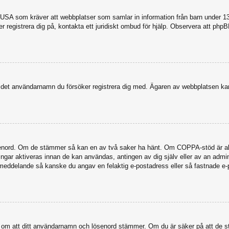
USA som kräver att webbplatser som samlar in information från barn under 13 år
ker registrera dig på, kontakta ett juridiskt ombud för hjälp. Observera att ph
dit det användarnamn du försöker registrera dig med. Ägaren av webbplatsen kan
senord. Om de stämmer så kan en av två saker ha hänt. Om COPPA-stöd är akti
eringar aktiveras innan de kan användas, antingen av dig själv eller av an admi
stmeddelande så kanske du angav en felaktig e-postadress eller så fastnade e-
a dig om att ditt användarnamn och lösenord stämmer. Om du är säker på att de s