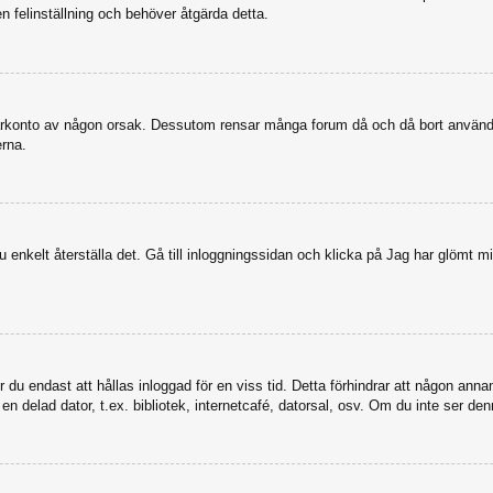
en felinställning och behöver åtgärda detta.
nvändarkonto av någon orsak. Dessutom rensar många forum då och då bort anvä
erna.
enkelt återställa det. Gå till inloggningssidan och klicka på Jag har glömt mi
u endast att hållas inloggad för en viss tid. Detta förhindrar att någon annan 
 delad dator, t.ex. bibliotek, internetcafé, datorsal, osv. Om du inte ser den