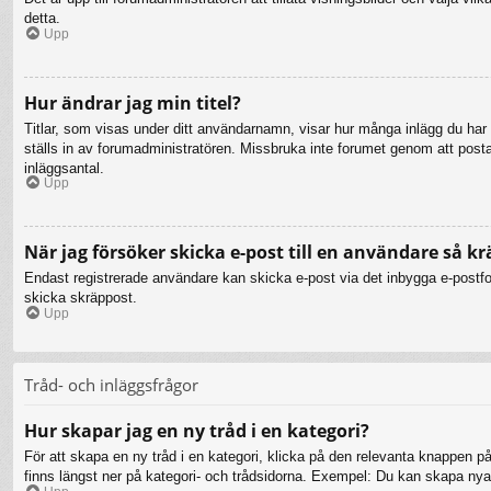
detta.
Upp
Hur ändrar jag min titel?
Titlar, som visas under ditt användarnamn, visar hur många inlägg du har gj
ställs in av forumadministratören. Missbruka inte forumet genom att posta i
inläggsantal.
Upp
När jag försöker skicka e-post till en användare så kr
Endast registrerade användare kan skicka e-post via det inbygga e-postfor
skicka skräppost.
Upp
Tråd- och inläggsfrågor
Hur skapar jag en ny tråd i en kategori?
För att skapa en ny tråd i en kategori, klicka på den relevanta knappen på
finns längst ner på kategori- och trådsidorna. Exempel: Du kan skapa nya t