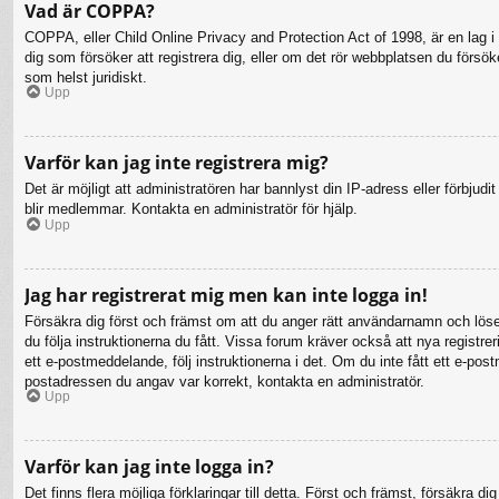
Vad är COPPA?
COPPA, eller Child Online Privacy and Protection Act of 1998, är en lag i 
dig som försöker att registrera dig, eller om det rör webbplatsen du försö
som helst juridiskt.
Upp
Varför kan jag inte registrera mig?
Det är möjligt att administratören har bannlyst din IP-adress eller förbju
blir medlemmar. Kontakta en administratör för hjälp.
Upp
Jag har registrerat mig men kan inte logga in!
Försäkra dig först och främst om att du anger rätt användarnamn och lö
du följa instruktionerna du fått. Vissa forum kräver också att nya registr
ett e-postmeddelande, följ instruktionerna i det. Om du inte fått ett e-po
postadressen du angav var korrekt, kontakta en administratör.
Upp
Varför kan jag inte logga in?
Det finns flera möjliga förklaringar till detta. Först och främst, försäkr