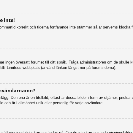
 inte!
n sommartid korrekt och tiderna fortfarande inte stämmer så är serverns klocka 
så har ingen översatt forumet till ditt språk. Fråga administratören om de skulle
pBB Limiteds webbplats (använd länken längst ner på forumsidorna).
 användarnamn?
g. Den ena är en titelbild, oftast är dessa bilder i form av stjärnor, prickar 
d och är i allmänhet unik eller personlig för varje användare.
vilka sätt visningsbilder kan användas på. Om du inte kan använda visningsbilde