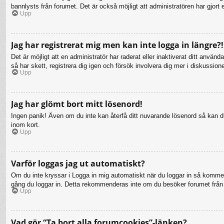
bannlysts från forumet. Det är också möjligt att administratören har gjort 
Upp
Jag har registrerat mig men kan inte logga in längre?!
Det är möjligt att en administratör har raderat eller inaktiverat ditt a
så har skett, registrera dig igen och försök involvera dig mer i diskussion
Upp
Jag har glömt bort mitt lösenord!
Ingen panik! Även om du inte kan återfå ditt nuvarande lösenord så kan du 
inom kort.
Upp
Varför loggas jag ut automatiskt?
Om du inte kryssar i Logga in mig automatiskt när du loggar in så kommer d
gång du loggar in. Detta rekommenderas inte om du besöker forumet från en
Upp
Vad gör “Ta bort alla forumcookies”-länken?