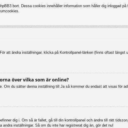
BB3 bort. Dessa cookies innehåller information som håller dig inloggad på fo
forumcookies.
ör att ändra inställningar, klicka på Kontrollpanel-länken (finns oftast längst 
orna över vilka som är online?
online. Om du sätter denna inställning till Ja så kommer du endast att visas fö
inner dig i. Om så är fallet, gå till din kontrollpanel och ändra till rätt tid
 andra inställningar. Så om du inte har registrerat dig än, gör det nu!