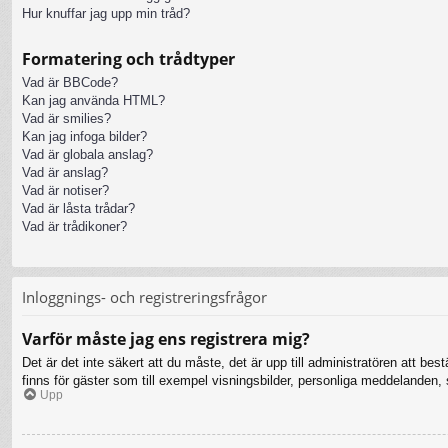
Hur knuffar jag upp min tråd?
Formatering och trådtyper
Vad är BBCode?
Kan jag använda HTML?
Vad är smilies?
Kan jag infoga bilder?
Vad är globala anslag?
Vad är anslag?
Vad är notiser?
Vad är låsta trådar?
Vad är trådikoner?
Inloggnings- och registreringsfrågor
Varför måste jag ens registrera mig?
Det är det inte säkert att du måste, det är upp till administratören att bes
finns för gäster som till exempel visningsbilder, personliga meddelanden
Upp